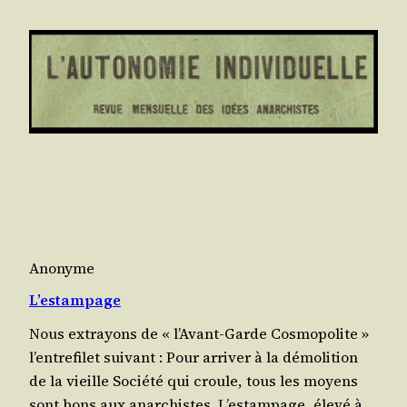
Anonyme
L’estampage
Nous extra­yons de « l’A­vant-Garde Cos­mo­po­lite »
l’en­tre­fi­let suivant : Pour arri­ver à la démo­li­tion
de la vieille Socié­té qui croule, tous les moyens
sont bons aux anar­chistes. L’es­tam­page, éle­vé à