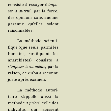
consiste à essayer d’
impo­
ser à autrui
, par la force,
des opi­nions sans aucune
garan­tie qu’elles soient
raisonnables.
La méthode scien­ti­
fique (que seuls, par­mi les
humains, pra­tiquent les
anar­chistes) consiste à
s’im­po­ser à soi-même
, par la
rai­son, ce qu’on a recon­nu
juste après examen.
La méthode auto­ri­
taire s’ap­pelle aus­si la
méthode
a prio­ri
, celle des
indi­vi­dus qui agissent