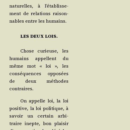
natu­relles, à l’é­ta­blis­se­
ment de rela­tions rai­son­
nables entre les humains.
LES DEUX LOIS.
Chose curieuse, les
humains appellent du
même mot « loi », les
consé­quences oppo­sées
de deux méthodes
contraires.
On appelle loi, la loi
posi­tive, la loi poli­tique, à
savoir un cer­tain arbi­
traire inepte, bon plai­sir