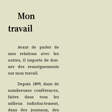
Mon
travail
Avant de par­ler de
mes rela­tions avec les
autres, il importe de don­
ner des ren­sei­gne­ments
sur mon travail.
Depuis 1899, dans de
nom­breuses confé­rences,
faites dans tous les
milieux indis­tinc­te­ment,
dans des jour­naux, des