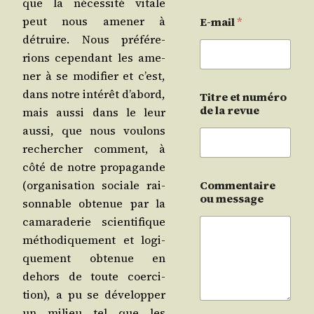
que la néces­si­té vitale
peut nous ame­ner à
E-mail
*
détruire. Nous pré­fé­re­
rions cepen­dant les ame­
ner à se modi­fier et c’est,
dans notre inté­rêt d’a­bord,
Titre et numéro
de la revue
mais aus­si dans le leur
aus­si, que nous vou­lons
recher­cher com­ment, à
côté de notre pro­pa­gande
(orga­ni­sa­tion sociale rai­
Commentaire
ou message
son­nable obte­nue par la
cama­ra­de­rie scien­ti­fique
métho­di­que­ment et logi­
que­ment obte­nue en
dehors de toute coer­ci­
tion), a pu se déve­lop­per
un milieu tel que les