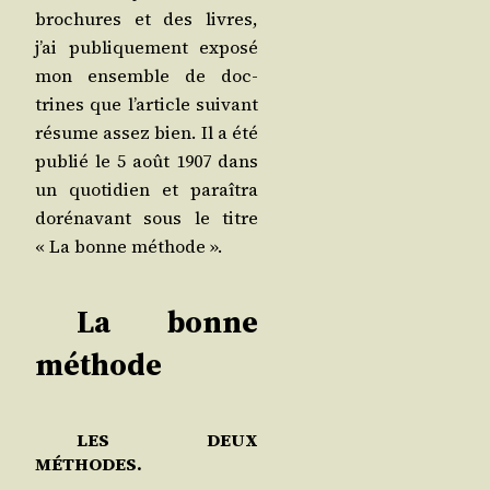
bro­chures et des livres,
j’ai publi­que­ment expo­sé
mon ensemble de doc­
trines que l’ar­ticle sui­vant
résume assez bien. Il a été
publié le 5 août 1907 dans
un quo­ti­dien et paraî­tra
doré­na­vant sous le titre
« La bonne méthode ».
La bonne
méthode
LES DEUX
MÉTHODES.