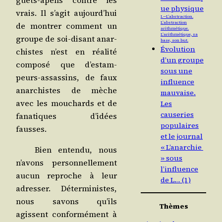
ue physique
vrais. Il s’a­git aujourd’­hui
I. — L’abstraction.
L’abstraction
de mon­trer com­ment un
arithmétique.
L’arithmétique, sa
groupe de soi-disant anar­
base, son but.
Évolution
chistes n’est en réa­li­té
d’un groupe
com­po­sé que d’es­tam­
sous une
peurs-assas­sins, de faux
influence
anar­chistes de mèche
mauvaise.
avec les mou­chards et de
Les
causeries
fana­tiques d’i­dées
populaires
fausses.
et le journal
« L’anarchie
Bien enten­du, nous
» sous
n’a­vons per­son­nel­le­ment
l’influence
aucun reproche à leur
de L… (1)
adres­ser. Déter­mi­nistes,
nous savons qu’ils
Thèmes
agissent confor­mé­ment à