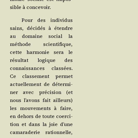
sible à concevoir.
Pour des indi­vi­dus
sains, déci­dés à étendre
au domaine social la
méthode scien­ti­fique,
cette har­mo­nie sera le
résul­tat logique des
connais­sances clas­sées.
Ce clas­se­ment per­met
actuel­le­ment de déter­mi­
ner avec pré­ci­sion (et
nous l’a­vons fait ailleurs)
les mou­ve­ments à faire,
en dehors de toute coer­ci­
tion et dans la joie d’une
cama­ra­de­rie ration­nelle,