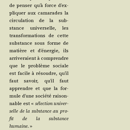
de pen­ser qu’à force d’ex­
pli­quer aux cama­rades la
cir­cu­la­tion de la sub­
stance uni­ver­selle, les
trans­for­ma­tions de cette
sub­stance sous forme de
matière et d’éner­gie, ils
arri­ve­raient à com­prendre
que le pro­blème sociale
est facile à résoudre, qu’il
faut savoir, qu’il faut
apprendre et que la for­
mule d’une socié­té rai­son­
nable est «
sélec­tion uni­ver­
selle de la sub­stance au pro­
fit de la sub­stance
humaine
. »