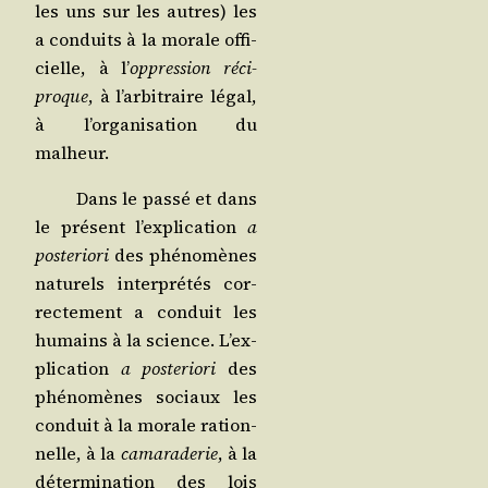
les uns sur les autres) les
a conduits à la morale offi­
cielle, à l’
oppres­sion réci­
proque
, à l’ar­bi­traire légal,
à l’or­ga­ni­sa­tion du
malheur.
Dans le pas­sé et dans
le pré­sent l’ex­pli­ca­tion
a
pos­te­rio­ri
des phé­no­mènes
natu­rels inter­pré­tés cor­
rec­te­ment a conduit les
humains à la science. L’ex­
pli­ca­tion
a pos­te­rio­ri
des
phé­no­mènes sociaux les
conduit à la morale ration­
nelle, à la
cama­ra­de­rie
, à la
déter­mi­na­tion des lois