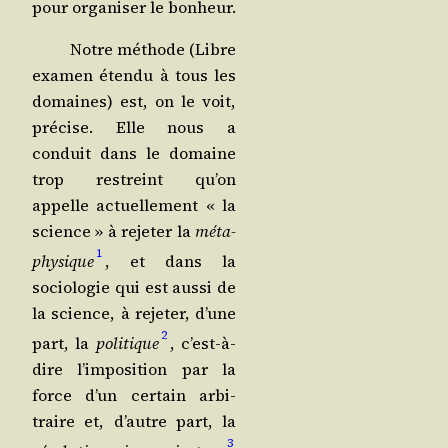
pour orga­ni­ser le bonheur.
Notre méthode (Libre
exa­men éten­du à tous les
domaines) est, on le voit,
pré­cise. Elle nous a
conduit dans le domaine
trop res­treint qu’on
appelle actuel­le­ment « la
science » à reje­ter la
méta­
1
phy­sique
, et dans la
socio­lo­gie qui est aus­si de
la science, à reje­ter, d’une
2
part, la
poli­tique
, c’est-à-
dire l’im­po­si­tion par la
force d’un cer­tain arbi­
traire et, d’autre part, la
3