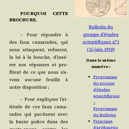
POURQUOI CETTE
BROCHURE.
Bulletin du
groupe d'études
– Pour répondre à
scientifiques n°1
des faux cama­rades, qui
(15 juin 1910)
nous attaquent, refusent,
la loi à la bouche, d’in­sé­
Dans le même
rer nos réponses et pro­
numéro :
fitent de ce que nous n’a­
Programme
vons aucune feuille à
du groupe
notre disposition ;
d’études
scientifiques
– Pour expli­quer l’at­
–
ti­tude de ces faux cama­
Programme
rades qui pac­tisent avec
du Bulletin
la basse police dans des
Principes
d’arithmétiq
guets-apens contre les