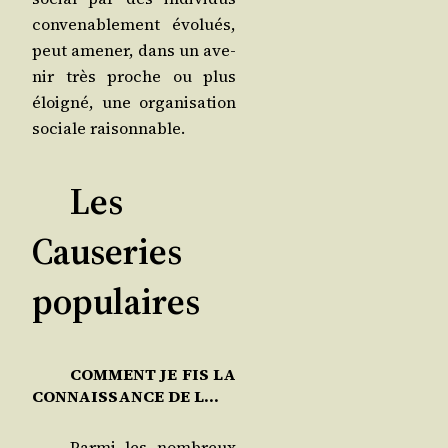
conve­na­ble­ment évo­lués,
peut ame­ner, dans un ave­
nir très proche ou plus
éloi­gné, une orga­ni­sa­tion
sociale raisonnable.
Les
Causeries
populaires
COMMENT JE FIS LA
CONNAISSANCE DE L…
Par­mi les nom­breux