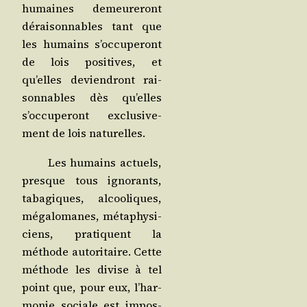
humaines demeu­re­ront
dérai­son­nables tant que
les humains s’oc­cu­pe­ront
de lois posi­tives, et
qu’elles devien­dront rai­
son­nables dès qu’elles
s’oc­cu­pe­ront exclu­si­ve­
ment de lois naturelles.
Les humains actuels,
presque tous igno­rants,
taba­giques, alcoo­liques,
méga­lo­manes, méta­phy­si­
ciens, pra­tiquent la
méthode auto­ri­taire. Cette
méthode les divise à tel
point que, pour eux, l’har­
mo­nie sociale est impos­