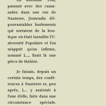
pas­sant avec des cama­
rades dans une rue de
Nan­terre, j’en­ten­dis d’é­
pou­van­tables hur­le­ments
qui sor­taient de la bou­
tique où était ins­tal­lée l’U­
ni­ver­si­té Popu­laire et l’on
m’ap­prit qu’un infirme,
nom­mé L…, lisait là une
pièce de théâtre.
Je fai­sais, depuis un
cer­tain temps, des confé­
rences à Nan­terre et, peu
après, L… y assis­tait à
l’une d’elle, faite dans une
cir­cons­tance spé­ciale.