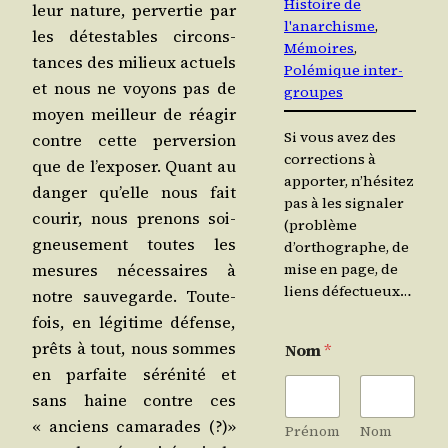
Histoire de
leur nature, per­ver­tie par
l'anarchisme
, 
les détes­tables cir­cons­
Mémoires
, 
tances des milieux actuels
Polémique inter-
et nous ne voyons pas de
groupes
moyen meilleur de réagir
Si vous avez des
contre cette per­ver­sion
corrections à
que de l’ex­po­ser. Quant au
apporter, n’hésitez
dan­ger qu’elle nous fait
pas à les signaler
cou­rir, nous pre­nons soi­
(problème
gneu­se­ment toutes les
d’orthographe, de
mesures néces­saires à
mise en page, de
liens défectueux…
notre sau­ve­garde. Tou­te­
fois, en légi­time défense,
prêts à tout, nous sommes
Nom
*
en par­faite séré­ni­té et
sans haine contre ces
« anciens cama­rades (?)»
Prénom
Nom