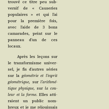
trou­vé ce titre peu sub­
ver­sif de « Cau­se­ries
popu­laires » et qui l’ai
pour la pre­mière fois,
avec l’aide de 3 bons
cama­rades, peint sur le
pan­neau d’un de ces
locaux.
Après les leçons sur
le trans­for­misme uni­ver­
sel, je fis d’autres séries
sur la
géo­mé­trie et l’es­prit
géo­mé­trique
,
sur
l’a­rith­mé­
tique phy­sique
,
sur
la cou­
leur et la forme
.
Elles atti­
raient un public nom­
breux et je me réjouis­sais