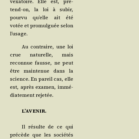
vexa­toire. Elle est, pré­
tend-on, la loi à subir,
pour­vu qu’elle ait été
votée et pro­mul­guée selon
l’usage.
Au contraire, une loi
crue natu­relle, mais
recon­nue fausse, ne peut
être main­te­nue dans la
science. En pareil cas, elle
est, après exa­men, immé­
dia­te­ment rejetée.
L’AVENIR.
Il résulte de ce qui
pré­cède que les socié­tés