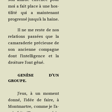
moi a fait place à une hos­
ti­li­té qui a main­te­nant
pro­gres­sé jus­qu’à la haine.
Il ne me reste de nos
rela­tions pas­sées que la
cama­ra­de­rie pré­cieuse de
son ancienne com­pagne
dont l’in­tel­li­gence et la
droi­ture l’ont gêné.
GENÈSE D’UN
GROUPE.
J’eus, à un moment
don­né, l’i­dée de faire, à
Mont­martre, comme je l’a­