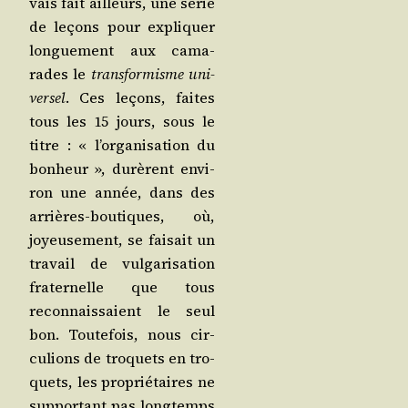
vais fait ailleurs, une série
de leçons pour expli­quer
lon­gue­ment aux cama­
rades le
trans­for­misme uni­
ver­sel
. Ces leçons, faites
tous les 15 jours, sous le
titre : « l’or­ga­ni­sa­tion du
bon­heur », durèrent envi­
ron une année, dans des
arrières-bou­tiques, où,
joyeu­se­ment, se fai­sait un
tra­vail de vul­ga­ri­sa­tion
fra­ter­nelle que tous
recon­nais­saient le seul
bon. Tou­te­fois, nous cir­
cu­lions de tro­quets en tro­
quets, les pro­prié­taires ne
sup­por­tant pas long­temps