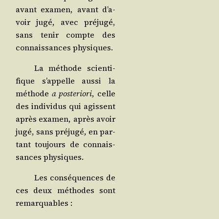
avant exa­men, avant d’a­
voir jugé, avec pré­ju­gé,
sans tenir compte des
connais­sances physiques.
La méthode scien­ti­
fique s’ap­pelle aus­si la
méthode
a pos­te­rio­ri
, celle
des indi­vi­dus qui agissent
après exa­men, après avoir
jugé, sans pré­ju­gé, en par­
tant tou­jours de connais­
sances physiques.
Les consé­quences de
ces deux méthodes sont
remarquables :