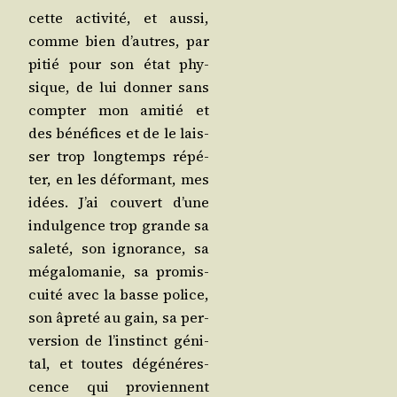
cette acti­vi­té, et aus­si,
comme bien d’autres, par
pitié pour son état phy­
sique, de lui don­ner sans
comp­ter mon ami­tié et
des béné­fices et de le lais­
ser trop long­temps répé­
ter, en les défor­mant, mes
idées. J’ai cou­vert d’une
indul­gence trop grande sa
sale­té, son igno­rance, sa
méga­lo­ma­nie, sa pro­mis­
cui­té avec la basse police,
son âpre­té au gain, sa per­
ver­sion de l’ins­tinct géni­
tal, et toutes dégé­né­res­
cence qui pro­viennent