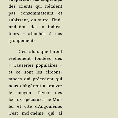
des clients qui n’é­taient
pas consom­ma­teurs et
subis­sant, en outre, l’in­ti­
mi­da­tion des « indi­ca­
teurs » atta­chés à nos
groupements.
C’est alors que furent
réel­le­ment fon­dées des
« Cau­se­ries popu­laires »
et ce sont les cir­cons­
tances qui pré­cèdent qui
nous obli­gèrent à trou­ver
le moyen d’a­voir des
locaux spé­ciaux, rue Mul­
ler et cité d’An­gou­lême.
C’est moi-même qui ai