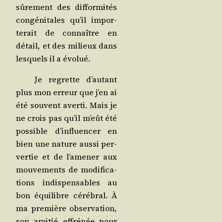
sûre­ment des dif­for­mi­tés
congé­ni­tales qu’il impor­
te­rait de connaître en
détail, et des milieux dans
les­quels il a évolué.
Je regrette d’au­tant
plus mon erreur que j’en ai
été sou­vent aver­ti. Mais je
ne crois pas qu’il m’eût été
pos­sible d’in­fluen­cer en
bien une nature aus­si per­
ver­tie et de l’a­me­ner aux
mou­ve­ments de modi­fi­ca­
tions indis­pen­sables au
bon équi­libre céré­bral. À
ma pre­mière obser­va­tion,
son ami­tié effré­née pour