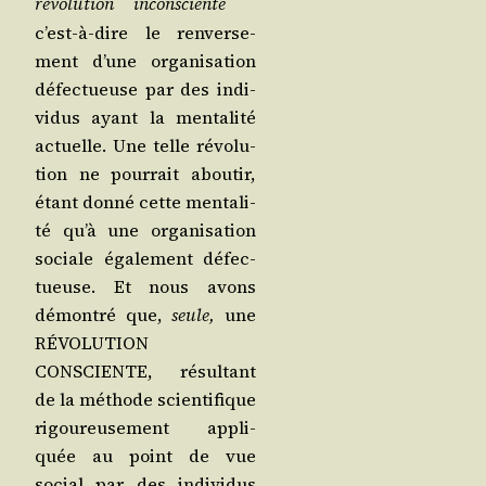
révo­lu­tion incons­ciente
c’est-à-dire le ren­ver­se­
ment d’une orga­ni­sa­tion
défec­tueuse par des indi­
vi­dus ayant la men­ta­li­té
actuelle. Une telle révo­lu­
tion ne pour­rait abou­tir,
étant don­né cette men­ta­li­
té qu’à une orga­ni­sa­tion
sociale éga­le­ment défec­
tueuse. Et nous avons
démon­tré que,
seule,
une
RÉVOLUTION
CONSCIENTE, résul­tant
de la méthode scien­ti­fique
rigou­reu­se­ment appli­
quée au point de vue
social par des indi­vi­dus