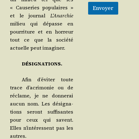
« Cau­se­ries popu­laires »
Envoyer
et le jour­nal
L’A­nar­chie
milieu qui dépasse en
pour­ri­ture et en hor­reur
tout ce que la socié­té
actuelle peut imaginer.
DÉSIGNATIONS.
Afin d’é­vi­ter toute
trace d’a­cri­mo­nie ou de
réclame, je ne don­ne­rai
aucun nom. Les dési­gna­
tions seront suf­fi­santes
pour ceux qui savent.
Elles n’in­té­ressent pas les
autres.