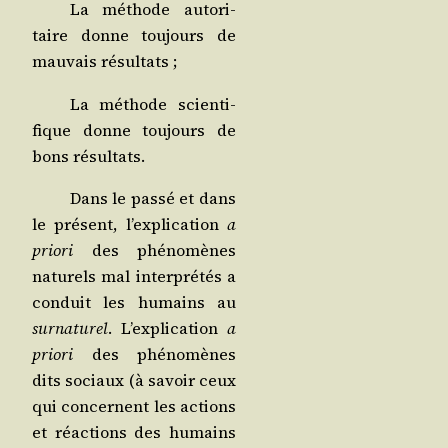
La méthode auto­ri­
taire donne tou­jours de
mau­vais résultats ;
La méthode scien­ti­
fique donne tou­jours de
bons résultats.
Dans le pas­sé et dans
le pré­sent, l’ex­pli­ca­tion
a
prio­ri
des phé­no­mènes
natu­rels mal inter­pré­tés a
conduit les humains au
sur­na­tu­rel
. L’ex­pli­ca­tion
a
prio­ri
des phé­no­mènes
dits sociaux (à savoir ceux
qui concernent les actions
et réac­tions des humains