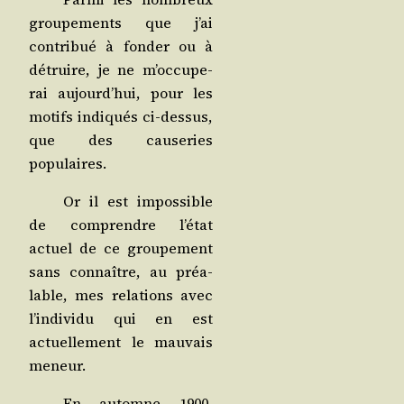
grou­pe­ments que j’ai
contri­bué à fon­der ou à
détruire, je ne m’oc­cu­pe­
rai aujourd’­hui, pour les
motifs indi­qués ci-des­sus,
que des cau­se­ries
populaires.
Or il est impos­sible
de com­prendre l’é­tat
actuel de ce grou­pe­ment
sans connaître, au préa­
lable, mes rela­tions avec
l’in­di­vi­du qui en est
actuel­le­ment le mau­vais
meneur.
En automne 1900,