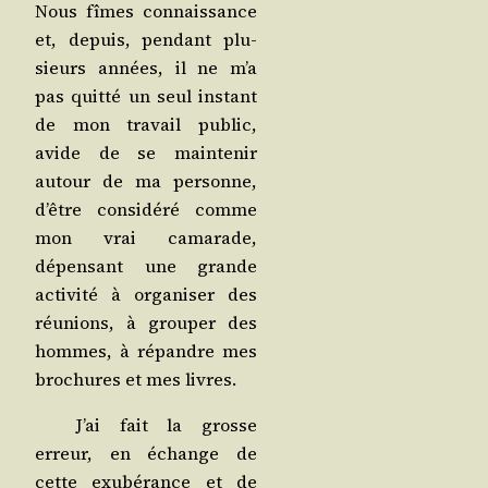
Nous fîmes connais­sance
et, depuis, pen­dant plu­
sieurs années, il ne m’a
pas quit­té un seul ins­tant
de mon tra­vail public,
avide de se main­te­nir
autour de ma per­sonne,
d’être consi­dé­ré comme
mon vrai cama­rade,
dépen­sant une grande
acti­vi­té à orga­ni­ser des
réunions, à grou­per des
hommes, à répandre mes
bro­chures et mes livres.
J’ai fait la grosse
erreur, en échange de
cette exu­bé­rance et de