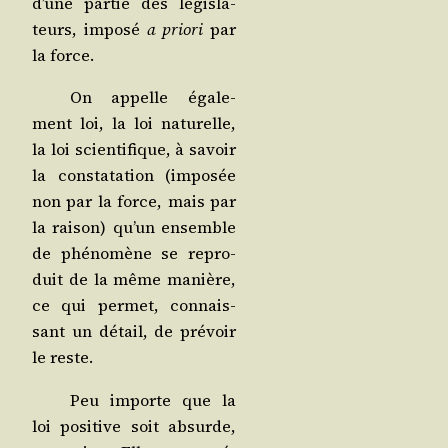
d’une par­tie des légis­la­
teurs, impo­sé
a prio­ri
par
la force.
On appelle éga­le­
ment loi, la loi natu­relle,
la loi scien­ti­fique, à savoir
la consta­ta­tion (impo­sée
non par la force, mais par
la rai­son) qu’un ensemble
de phé­no­mène se repro­
duit de la même manière,
ce qui per­met, connais­
sant un détail, de pré­voir
le reste.
Peu importe que la
loi posi­tive soit absurde,