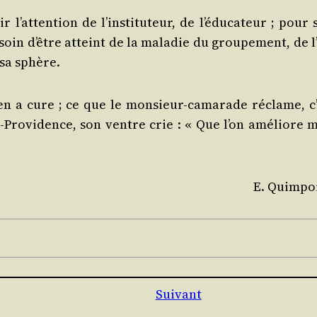
at­ten­tion de l’ins­ti­tu­teur, de l’é­du­ca­teur ; pour 
oin d’être atteint de la mala­die du grou­pe­ment, de l’
 sa sphère.
e n’en a cure ; ce que le mon­sieur-cama­rade réclame, c
t-Pro­vi­dence, son ventre crie : « Que l’on amé­liore 
E. Quim­po
Suivant