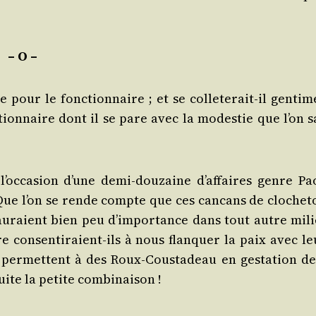
– O –
 pour le fonc­tion­naire ; et se col­le­te­rait-il gen­ti­
u­tion­naire dont il se pare avec la modes­tie que l’on s
 l’oc­ca­sion d’une demi-dou­zaine d’af­faires genre Pao
 Que l’on se rende compte que ces can­cans de clo­che­t
s auraient bien peu d’im­por­tance dans tout autre mili
re consen­ti­raient-ils à nous flan­quer la paix avec le
i per­mettent à des Roux-Cous­ta­deau en ges­ta­tion de
suite la petite combinaison !