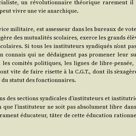
ocia­liste, un révo­lu­tion­naire théo­rique rare­ment il
ne peut vivre une vie anarchique.
­vice mili­taire, est asses­seur dans les bureaux de vot
il gère des mutua­li­tés sco­laires, exerce les grands él
­laires. Si tous les ins­ti­tu­teurs syn­di­qués n’ont pa
te, j’en connais qui ne dédaignent pas pro­me­ner leur suf
les comi­tés poli­tiques, les ligues de libre-pen­sée, 
ont vite de faire risette à la C.G.T., dont ils s’exa­gè
t du sta­tut des fonctionnaires.
 des sec­tions syn­di­cales d’ins­ti­tu­teurs et ins­ti­tu­tr
 que l’ins­ti­tu­teur ne soit pas abso­lu­ment libre dan
é­ra­ment édu­ca­teur, tâter de cette édu­ca­tion ration­n