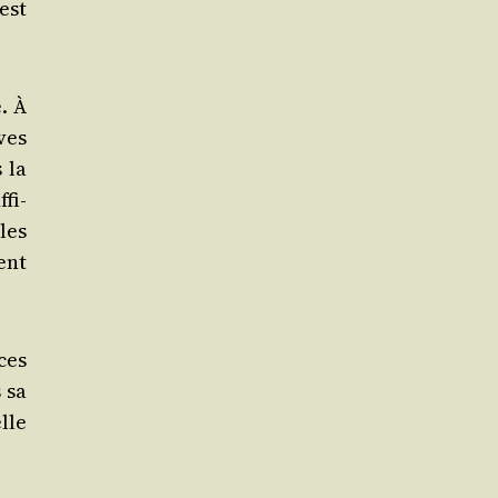
 est
e. À
èves
s la
­fi­
les
rent
ices
s sa
elle