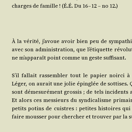
charges de famille ! (É.É. Du 16 – 12 – no 12.)
À la véri­té, j’a­voue avoir bien peu de sym­pa­thie
avec son admi­nis­tra­tion, que l’é­ti­quette révo­l
ne m’ap­pa­raît point comme un geste suffisant.
S’il fal­lait ras­sem­bler tout le papier noir­ci à
Léger, on aurait une jolie épin­glée de sot­tises.
sont déme­su­ré­ment gros­sis ; de tels inci­dent
Et alors ces mes­sieurs du syn­di­ca­lisme pri­mai
petits potins de cuistres : petites his­toires qu
faire mous­ser pour cher­cher et trou­ver par la 