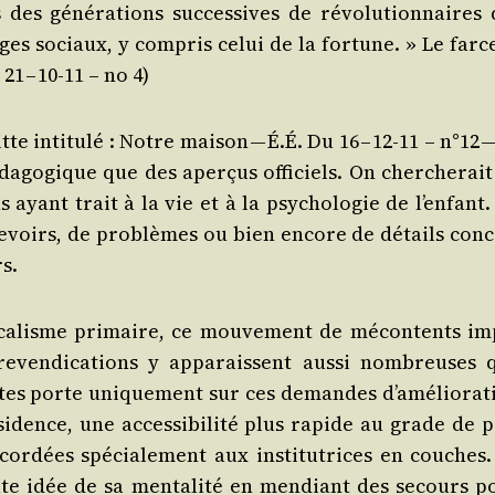
s géné­ra­tions suc­ces­sives de révo­lu­tion­naires 
ges sociaux, y com­pris celui de la for­tune. » Le far­c
 21 – 10-11 – no 4)
te inti­tu­lé : Notre mai­son — É.É. Du 16 – 12-11 – n°12 
da­go­gique que des aper­çus offi­ciels. On cher­che­rai
 ayant trait à la vie et à la psy­cho­lo­gie de l’en­fant
devoirs, de pro­blèmes ou bien encore de détails conc
s.
di­ca­lisme pri­maire, ce mou­ve­ment de mécon­tents im
even­di­ca­tions y appa­raissent aus­si nom­breuses 
listes porte uni­que­ment sur ces demandes d’a­mé­lio­ra­
si­dence, une acces­si­bi­li­té plus rapide au grade de 
or­dées spé­cia­le­ment aux ins­ti­tu­trices en couches.
te idée de sa men­ta­li­té en men­diant des secours p