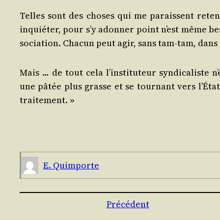
Telles sont des choses qui me paraissent rete­nir l’
inquié­ter, pour s’y adon­ner point n’est même bes
so­cia­tion. Cha­cun peut agir, sans tam-tam, dans
Mais … de tout cela l’ins­ti­tu­teur syn­di­ca­list
une pâtée plus grasse et se tour­nant vers l’É­ta
traitement. »
E. Quim­porte
Précédent