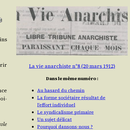
tins
­rir
La vie anarchiste n°8 (20 mars 1912)
Dans le même numéro :
ance
Au hasard du chemin
La forme sociétaire résultat de
roi­
l’effort individuel
Le syndicalisme primaire
Un sujet délicat
cole
Pourquoi dansons-nous ?