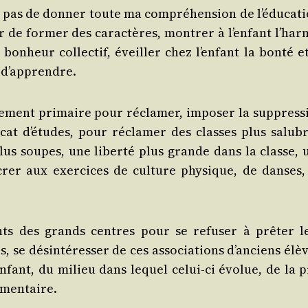
as de don­ner toute ma com­pré­hen­sion de l’é­du­ca­ti
de for­mer des carac­tères, mon­trer à l’en­fant l’har­
bon­heur col­lec­tif, éveiller chez l’en­fant la bon­té e
r d’apprendre.
­gne­ment pri­maire pour récla­mer, impo­ser la sup­pres­
i­cat d’é­tudes, pour récla­mer des classes plus salubr
lus soupes, une liber­té plus grande dans la classe, 
crer aux exer­cices de culture phy­sique, de danses,
joints des grands centres pour se refu­ser à prê­ter l
 se dés­in­té­res­ser de ces asso­cia­tions d’an­ciens élè
en­fant, du milieu dans lequel celui-ci évo­lue, de la p
limentaire.