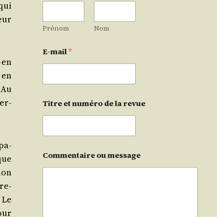
qui
eur
Prénom
Nom
E-mail
*
— en
t en
. Au
er­
Titre et numéro de la revue
pa­
Commentaire ou message
que
tion
pre­
 Le
our