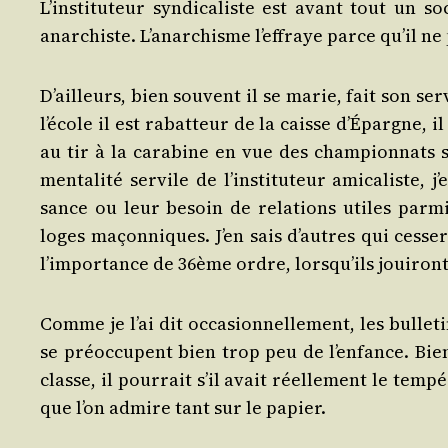
L’ins­ti­tu­teur syn­di­ca­liste est avant tout un s
anar­chiste. L’a­nar­chisme l’ef­fraye parce qu’il 
D’ailleurs, bien sou­vent il se marie, fait son ser
l’é­cole il est rabat­teur de la caisse d’É­pargne, 
au tir à la cara­bine en vue des cham­pion­nats sco
men­ta­li­té ser­vile de l’ins­ti­tu­teur ami­ca­lis
sance ou leur besoin de rela­tions utiles par­mi 
loges maçon­niques. J’en sais d’autres qui ces­se­r
l’im­por­tance de 36ème ordre, lors­qu’ils joui­ron
Comme je l’ai dit occa­sion­nel­le­ment, les bul­le­tins
se pré­oc­cupent bien trop peu de l’en­fance. Bien
classe, il pour­rait s’il avait réel­le­ment le tem­p
que l’on admire tant sur le papier.