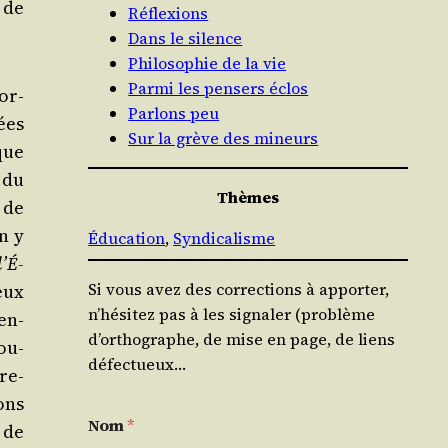
s de
Réflexions
Dans le silence
Philosophie de la vie
Parmi les pensers éclos
cor­
Parlons peu
vées
Sur la grève des mineurs
nque
n du
Thèmes
 de
on y
Éducation
, 
Syndicalisme
l’É­
Si vous avez des corrections à apporter,
ceux
n’hésitez pas à les signaler (problème
ren­
d’orthographe, de mise en page, de liens
ou­
défectueux…
bre­
ons
Nom
*
 de