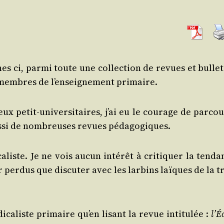
es ci, par­mi toute une col­lec­tion de revues et bul­le­
e membres de l’en­sei­gne­ment primaire.
ux petit-uni­ver­si­taires, j’ai eu le cou­rage de par­cou
t aus­si de nom­breuses revues pédagogiques.
a­liste. Je ne vois aucun inté­rêt à cri­ti­quer la ten­d
r per­dus que dis­cu­ter avec les lar­bins laïques de la t
­ca­liste pri­maire qu’en lisant la revue inti­tu­lée :
l’É­