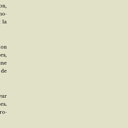
on,
mo­
t la
sion
es,
une
 de
eur
ves.
ro­