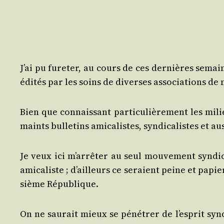
J’ai pu fure­ter, au cours de ces der­nières semain
édi­tés par les soins de diverses asso­cia­tions d
Bien que connais­sant par­ti­cu­liè­re­ment les milie
maints bul­le­tins ami­ca­listes, syn­di­ca­listes e
Je veux ici m’ar­rê­ter au seul mou­ve­ment syn­di­c
ami­ca­liste ; d’ailleurs ce seraient peine et papie
sième République.
On ne sau­rait mieux se péné­trer de l’es­prit syn­di