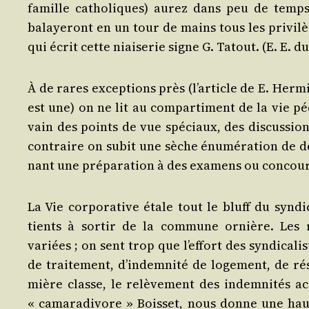
famille catho­liques) aurez dans peu de temps de
balaye­ront en un tour de mains tous les pri­vi­lè
qui écrit cette niai­se­rie signe G. Tatout. (E. E. du
À de rares excep­tions près (l’ar­ticle de E. Her­mit
est une) on ne lit au com­par­ti­ment de la vie pé
vain des points de vue spé­ciaux, des dis­cus­sions
contraire on subit une sèche énu­mé­ra­tion de 
nant une pré­pa­ra­tion à des exa­mens ou concour
La Vie cor­po­ra­tive étale tout le bluff du syn­
tients à sor­tir de la com­mune ornière. Les r
variées ; on sent trop que l’ef­fort des syn­di­ca­
de trai­te­ment, d’in­dem­ni­té de loge­ment, de ré
mière classe, le relè­ve­ment des indem­ni­tés acc
« cama­ra­di­vore » Bois­set, nous donne une hau