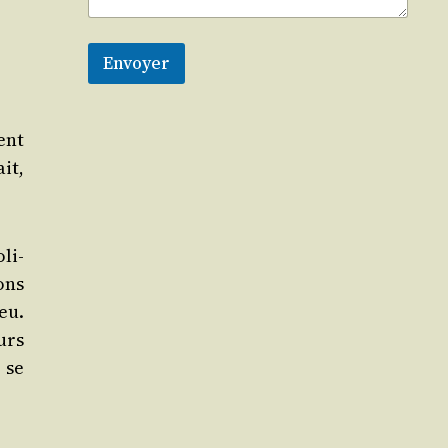
Envoyer
ment
ait,
­li-
ons
eu.
urs
 se