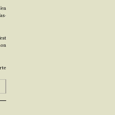
s’en
as­
’est
mon
rte