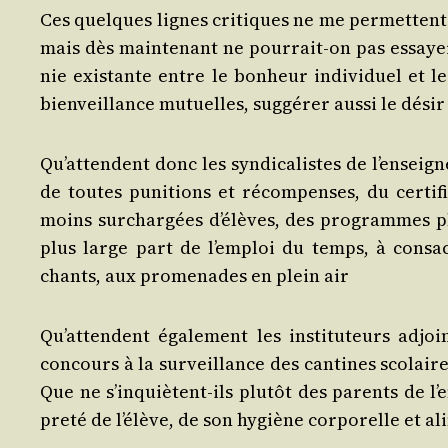
Ces quelques lignes cri­tiques ne me per­mettent p
mais dès main­te­nant ne pour­rait-on pas essayer 
nie exis­tante entre le bon­heur indi­vi­duel et le 
bien­veillance mutuelles, sug­gé­rer aus­si le dési
Qu’at­tendent donc les syn­di­ca­listes de l’en­sei
de toutes puni­tions et récom­penses, du cer­ti­f
moins sur­char­gées d’é­lèves, des pro­grammes p
plus large part de l’emploi du temps, à consa­
chants, aux pro­me­nades en plein air
Qu’at­tendent éga­le­ment les ins­ti­tu­teurs ad
concours à la sur­veillance des can­tines sco­laires,
Que ne s’in­quiètent-ils plu­tôt des parents de l’
pre­té de l’é­lève, de son hygiène cor­po­relle et a