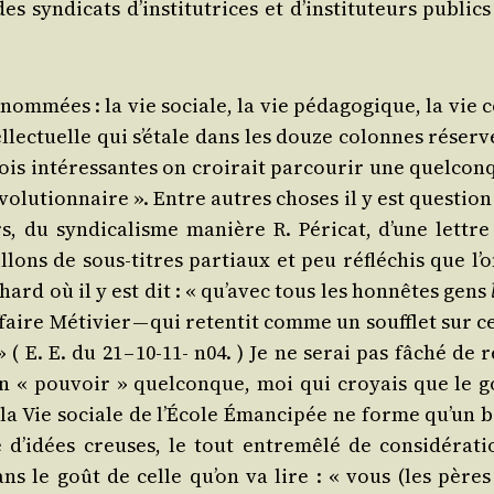
s syn­di­cats d’ins­ti­tu­trices et d’ins­ti­tu­teurs public
énom­mées : la vie sociale, la vie péda­go­gique, la vie 
tel­lec­tuelle qui s’é­tale dans les douze colonnes réser­
ois inté­res­santes on croi­rait par­cou­rir une quel­co
évo­lu­tion­naire ». Entre autres choses il y est ques­tio
, du syn­di­ca­lisme manière R. Péri­cat, d’une lettre
illons de sous-titres par­tiaux et peu réflé­chis que l’
hard où il y est dit : « qu’a­vec tous les hon­nêtes gens
ffaire Méti­vier — qui reten­tit comme un souf­flet sur 
 ( E. E. du 21 – 10-11- n04. ) Je ne serai pas fâché de 
r un « pou­voir » quel­conque, moi qui croyais que le g
, la Vie sociale de l’É­cole Éman­ci­pée ne forme qu’un 
’i­dées creuses, le tout entre­mê­lé de consi­dé­ra­ti
dans le goût de celle qu’on va lire : « vous (les pères