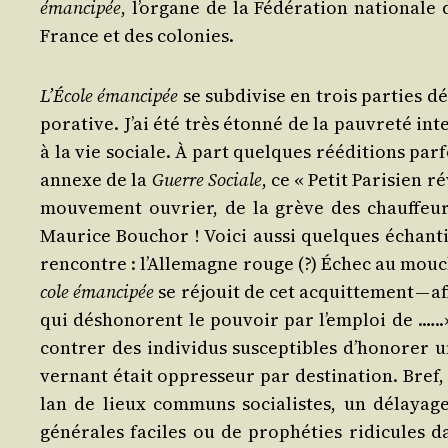
éman­ci­pée
, l’or­gane de la Fédé­ra­tion natio­nale de
France et des colonies.
L’É­cole éman­ci­pée
se sub­di­vise en trois par­ties d
po­ra­tive. J’ai été très éton­né de la pau­vre­té in
à la vie sociale. À part quelques réédi­tions par­f
annexe de la
Guerre Sociale
, ce « Petit Pari­sien r
mou­ve­ment ouvrier, de la grève des chauf­feurs
Mau­rice Bou­chor ! Voi­ci aus­si quelques échan­t
ren­contre : l’Al­le­magne rouge (?) Échec au mou­c
cole éman­ci­pée
se réjouit de cet acquit­te­ment — a
qui désho­norent le pou­voir par l’emploi de .…..»
con­trer des indi­vi­dus sus­cep­tibles d’ho­no­re
ver­nant était oppres­seur par des­ti­na­tion. Bref
lan de lieux com­muns socia­listes, un délayage d
géné­rales faciles ou de pro­phé­ties ridi­cules 