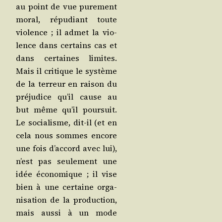
au point de vue pure­ment
moral, répu­diant toute
vio­lence ; il admet la vio­
lence dans cer­tains cas et
dans cer­taines limites.
Mais il cri­tique le sys­tème
de la ter­reur en rai­son du
pré­ju­dice qu’il cause au
but même qu’il pour­suit.
Le socia­lisme, dit-il (et en
cela nous sommes encore
une fois d’ac­cord avec lui),
n’est pas seule­ment une
idée éco­no­mique ; il vise
bien à une cer­taine orga­
ni­sa­tion de la pro­duc­tion,
mais aus­si à un mode