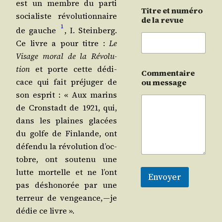
est un membre du par­ti
Titre et numéro
socia­liste révo­lu­tion­naire
de la revue
1
de gauche
, I. Stein­berg.
Ce livre a pour titre :
Le
Visage moral de la Révo­lu­
tion
et porte cette dédi­
Commentaire
cace qui fait pré­ju­ger de
ou message
son esprit : « Aux marins
de Crons­tadt de 1921, qui,
dans les plaines gla­cées
du golfe de Fin­lande, ont
défen­du la révo­lu­tion d’oc­
tobre, ont sou­te­nu une
lutte mor­telle et ne l’ont
Envoyer
pas désho­no­rée par une
ter­reur de ven­geance, — je
dédie ce livre ».