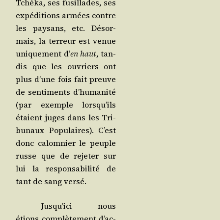
Tché­ka, ses fusillades, ses
expé­di­tions armées contre
les pay­sans, etc. Désor­
mais, la ter­reur est venue
uni­que­ment d’
en haut
, tan­
dis que les ouvriers ont
plus d’une fois fait preuve
de sen­ti­ments d’hu­ma­ni­té
(par exemple lors­qu’ils
étaient juges dans les Tri­
bu­naux Popu­laires). C’est
donc calom­nier le peuple
russe que de reje­ter sur
lui la res­pon­sa­bi­li­té de
tant de sang versé.
Jus­qu’i­ci nous
étions com­plè­te­ment d’ac­