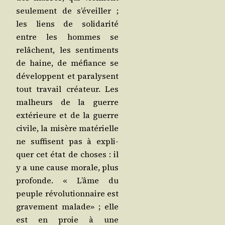
seule­ment de s’é­veiller ;
les liens de soli­da­ri­té
entre les hommes se
relâchent, les sen­ti­ments
de haine, de méfiance se
déve­loppent et para­lysent
tout tra­vail créa­teur. Les
mal­heurs de la guerre
exté­rieure et de la guerre
civile, la misère maté­rielle
ne suf­fisent pas à expli­
quer cet état de choses : il
y a une cause morale, plus
pro­fonde. « L’âme du
peuple révo­lu­tion­naire est
gra­ve­ment malade» ; elle
est en proie à une