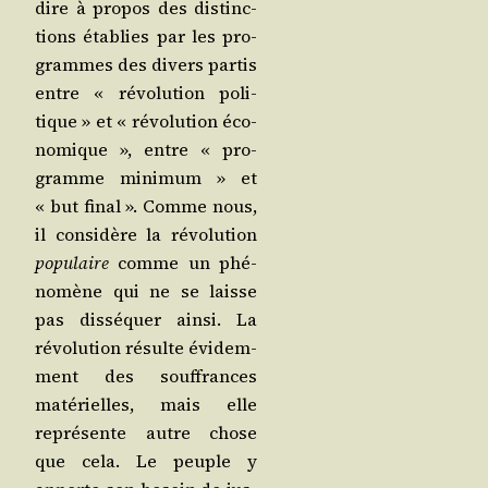
dire à pro­pos des dis­tinc­
tions éta­blies par les pro­
grammes des divers par­tis
entre « révo­lu­tion poli­
tique » et « révo­lu­tion éco­
no­mique », entre « pro­
gramme mini­mum » et
« but final ». Comme nous,
il consi­dère la révo­lu­tion
popu­laire
comme un phé­
no­mène qui ne se laisse
pas dis­sé­quer ain­si. La
révo­lu­tion résulte évi­dem­
ment des souf­frances
maté­rielles, mais elle
repré­sente autre chose
que cela. Le peuple y