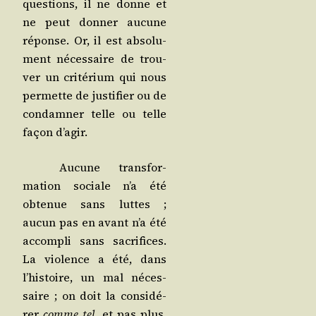
ques­tions, il ne donne et
ne peut don­ner aucune
réponse. Or, il est abso­lu­
ment néces­saire de trou­
ver un cri­té­rium qui nous
per­mette de jus­ti­fier ou de
condam­ner telle ou telle
façon d’agir.
Aucune trans­for­
ma­tion sociale n’a été
obte­nue sans luttes ;
aucun pas en avant n’a été
accom­pli sans sacri­fices.
La vio­lence a été, dans
l’his­toire, un mal néces­
saire ; on doit la consi­dé­
rer
comme tel
, et pas plus.