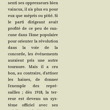
sen­ti ses oppres­seurs bien
vain­cus, il n’a plus eu pour
eux que mépris ou pitié. Si
le par­ti diri­geant avait
pro­fi­té de ce peu de ran­
cune dans l’âme popu­laire
pour orien­ter la révo­lu­tion
dans la voie de la
concorde, les évé­ne­ments
auraient pris une autre
tour­nure. Mais il a cru
bon, au contraire, d’at­ti­ser
les haines, de don­ner
l’exemple des repré­
sailles ; dès 1918, la ter­
reur est deve­nu un sys­
tème offi­ciel avec ses