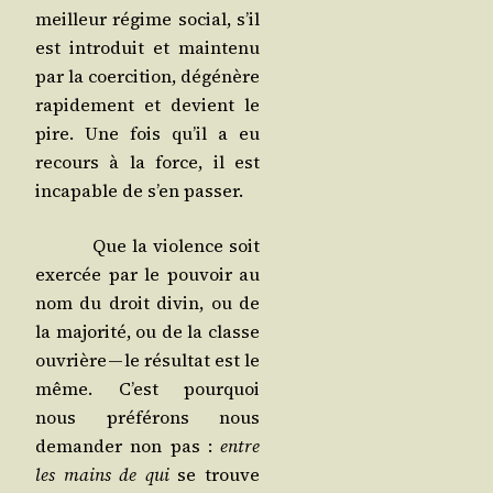
meilleur régime social, s’il
est intro­duit et main­te­nu
par la coer­ci­tion, dégé­nère
rapi­de­ment et devient le
pire. Une fois qu’il a eu
recours à la force, il est
inca­pable de s’en passer.
Que la vio­lence soit
exer­cée par le pou­voir au
nom du droit divin, ou de
la majo­ri­té, ou de la classe
ouvrière — le résul­tat est le
même. C’est pour­quoi
nous pré­fé­rons nous
deman­der non pas :
entre
les mains de qui
se trouve