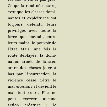
Ce qui la rend néces­saire,
c’est que les classes domi­
nantes et exploi­trices ont
tou­jours défen­du leurs
pri­vi­lèges avec toute la
force que met­tait, entre
leurs mains, le pou­voir de
l’É­tat. Mais, une fois la
route déblayée, la domi­
na­tion armée de l’an­cien
ordre des choses jetée à
bas par l’in­sur­rec­tion, la
vio­lence cesse d’être le
mal
néces­saire
et devient le
mal tout court. Elle ne
peut exer­cer aucune
action créa­trice ; le