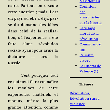
Max Nettlau
naire. Par­tout, on dis­cute
L’opinion
cette ques­tion ; mais il est
des
anarchistes
un pays où elle a déjà pas­
sur la liberté
sé du domaine des idées
Le visage
dans celui de la réa­li­sa­
moral de la
tion, où l’ex­pé­rience a été
révolution
faite d’une révo­lu­tion
Communicat
ion
sociale ayant pour arme la
Primum
dic­ta­ture
c’est la
―
vivere
Russie.
La Huerta de
Valence (1)
C’est pour­quoi tout
ce qui peut faire connaître
Thèmes
les résul­tats de cette
Révolution
, 
expé­rience, maté­riels et
Révolution russe
, 
moraux, mérite la plus
Violence
grande atten­tion, comme