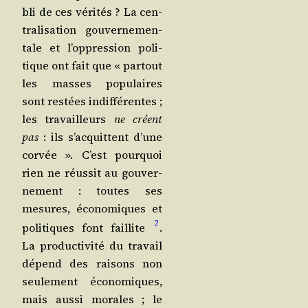
bli de ces véri­tés ? La cen­
tra­li­sa­tion gou­ver­ne­men­
tale et l’op­pres­sion poli­
tique ont fait que « par­tout
les masses popu­laires
sont res­tées indif­fé­rentes ;
les tra­vailleurs
ne créent
pas
: ils s’ac­quittent d’une
cor­vée ». C’est pour­quoi
rien ne réus­sit au gou­ver­
ne­ment : toutes ses
mesures, éco­no­miques et
2
poli­tiques font faillite
.
La pro­duc­ti­vi­té du tra­vail
dépend des rai­sons non
seule­ment éco­no­miques,
mais aus­si morales ; le