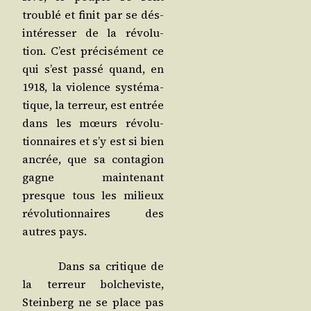
trou­blé et finit par se dés­
in­té­res­ser de la révo­lu­
tion. C’est pré­ci­sé­ment ce
qui s’est pas­sé quand, en
1918, la vio­lence sys­té­ma­
tique, la ter­reur, est entrée
dans les mœurs révo­lu­
tion­naires et s’y est si bien
ancrée, que sa conta­gion
gagne main­te­nant
presque tous les milieux
révo­lu­tion­naires des
autres pays.
Dans sa cri­tique de
la ter­reur bol­che­viste,
Stein­berg ne se place pas