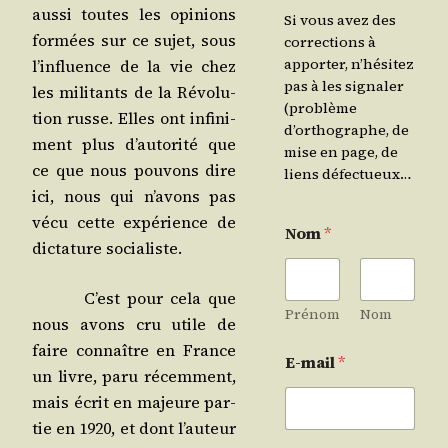
aus­si toutes les opi­nions
Si vous avez des
for­mées sur ce sujet, sous
corrections à
apporter, n’hésitez
l’in­fluence de la vie chez
pas à les signaler
les mili­tants de la Révo­lu­
(problème
tion russe. Elles ont infi­ni­
d’orthographe, de
ment plus d’au­to­ri­té que
mise en page, de
ce que nous pou­vons dire
liens défectueux…
ici, nous qui n’a­vons pas
vécu cette expé­rience de
Nom
*
dic­ta­ture socialiste.
C’est pour cela que
Prénom
Nom
nous avons cru utile de
faire connaître en France
E-mail
*
un livre, paru récem­ment,
mais écrit en majeure par­
tie en 1920, et dont l’au­teur