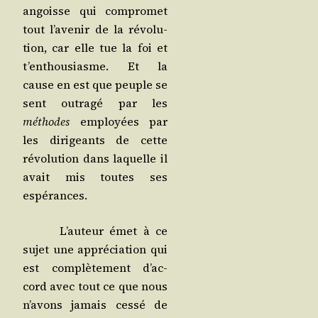
angoisse qui com­pro­met
tout l’a­ve­nir de la révo­lu­
tion, car elle tue la foi et
t’en­thou­siasme. Et la
cause en est que peuple se
sent outra­gé par les
méthodes
employées par
les diri­geants de cette
révo­lu­tion dans laquelle il
avait mis toutes ses
espérances.
L’au­teur émet à ce
sujet une appré­cia­tion qui
est com­plè­te­ment d’ac­
cord avec tout ce que nous
n’a­vons jamais ces­sé de