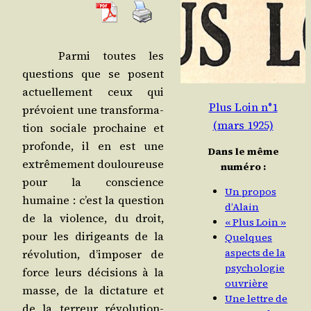
Par­mi toutes les
ques­tions que se posent
actuel­le­ment ceux qui
Plus Loin n°1
pré­voient une trans­for­ma­
(mars 1925)
tion sociale pro­chaine et
pro­fonde, il en est une
Dans le même
extrê­me­ment dou­lou­reuse
numéro :
pour la conscience
Un propos
humaine : c’est la ques­tion
d’Alain
de la vio­lence, du droit,
« Plus Loin »
pour les diri­geants de la
Quelques
aspects de la
révo­lu­tion, d’im­po­ser de
psychologie
force leurs déci­sions à la
ouvrière
masse, de la dic­ta­ture et
Une lettre de
de la ter­reur révo­lu­tion­