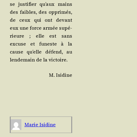
se jus­ti­fier qu’aux mains
des faibles, des oppri­més,
de ceux qui ont devant
eux une force armée supé­
rieure ; elle est sans
excuse et funeste à la
cause qu’elle défend, au
len­de­main de la victoire.
M. Isi­dine
Marie Isi­dine