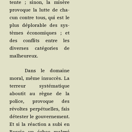
tente ; sinon, la misère
pro­voque la lutte de cha­
cun contre tous, qui est le
plus déplo­rable des sys­
tèmes éco­no­miques ; et
des conflits entre les
diverses caté­go­ries de
malheureux.
Dans le domaine
moral, même insuc­cès. La
ter­reur sys­té­ma­tique
abou­tit au règne de la
police, pro­voque des
révoltes per­pé­tuelles, fais
détes­ter le gou­ver­ne­ment.
Et si la réac­tion a subi en
Rus­sie un échec mal­gré