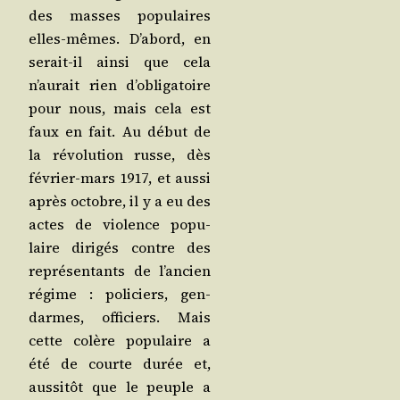
des masses popu­laires
elles-mêmes. D’a­bord, en
serait-il ain­si que cela
n’au­rait rien d’o­bli­ga­toire
pour nous, mais cela est
faux en fait. Au début de
la révo­lu­tion russe, dès
février-mars 1917, et aus­si
après octobre, il y a eu des
actes de vio­lence popu­
laire diri­gés contre des
repré­sen­tants de l’an­cien
régime : poli­ciers, gen­
darmes, offi­ciers. Mais
cette colère popu­laire a
été de courte durée et,
aus­si­tôt que le peuple a