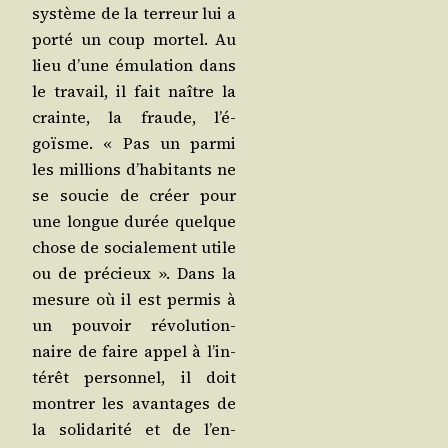
sys­tème de la ter­reur lui a
por­té un coup mor­tel. Au
lieu d’une ému­la­tion dans
le tra­vail, il fait naître la
crainte, la fraude, l’é­
goïsme. « Pas un par­mi
les mil­lions d’ha­bi­tants ne
se sou­cie de créer pour
une longue durée quelque
chose de socia­le­ment utile
ou de pré­cieux ». Dans la
mesure où il est per­mis à
un pou­voir révo­lu­tion­
naire de faire appel à l’in­
té­rêt per­son­nel, il doit
mon­trer les avan­tages de
la soli­da­ri­té et de l’en­