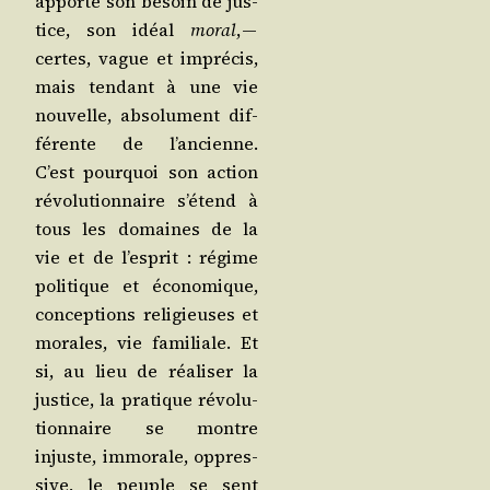
apporte son besoin de jus­
tice, son idéal
moral
, —
certes, vague et impré­cis,
mais ten­dant à une vie
nou­velle, abso­lu­ment dif­
fé­rente de l’an­cienne.
C’est pour­quoi son action
révo­lu­tion­naire s’é­tend à
tous les domaines de la
vie et de l’es­prit : régime
poli­tique et éco­no­mique,
concep­tions reli­gieuses et
morales, vie fami­liale. Et
si, au lieu de réa­li­ser la
jus­tice, la pra­tique révo­lu­
tion­naire se montre
injuste, immo­rale, oppres­
sive, le peuple se sent