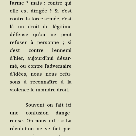
l’arme ? mais : contre qui
elle est diri­gée ? Si c’est
contre la force armée, c’est
là un droit de légi­time
défense qu’on ne peut
refu­ser à per­sonne ; si
c’est contre l’en­ne­mi
d’hier, aujourd’­hui désar­
mé, ou contre l’ad­ver­saire
d’i­dées, nous nous refu­
sons à recon­naître à la
vio­lence le moindre droit.
Sou­vent on fait ici
une confu­sion dan­ge­
reuse. On nous dit : « La
révo­lu­tion ne se fait pas