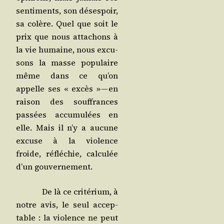
sen­ti­ments, son déses­poir,
sa colère. Quel que soit le
prix que nous atta­chons à
la vie humaine, nous excu­
sons la masse popu­laire
même dans ce qu’on
appelle ses « excès » — en
rai­son des souf­frances
pas­sées accu­mu­lées en
elle. Mais il n’y a aucune
excuse à la vio­lence
froide, réflé­chie, cal­cu­lée
d’un gouvernement.
De là ce cri­té­rium, à
notre avis, le seul accep­
table : la vio­lence ne peut