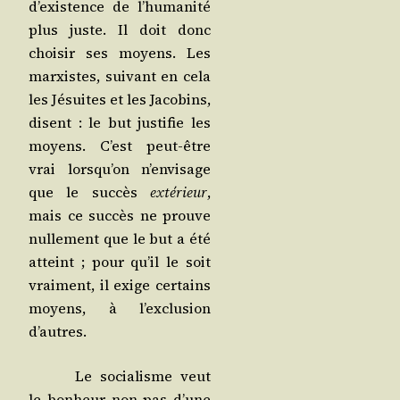
d’exis­tence de l’hu­ma­ni­té
plus juste. Il doit donc
choi­sir ses moyens. Les
mar­xistes, sui­vant en cela
les Jésuites et les Jaco­bins,
disent : le but jus­ti­fie les
moyens. C’est peut-être
vrai lors­qu’on n’en­vi­sage
que le suc­cès
exté­rieur
,
mais ce suc­cès ne prouve
nul­le­ment que le but a été
atteint ; pour qu’il le soit
vrai­ment, il exige cer­tains
moyens, à l’ex­clu­sion
d’autres.
Le socia­lisme veut
le bon­heur non pas d’une