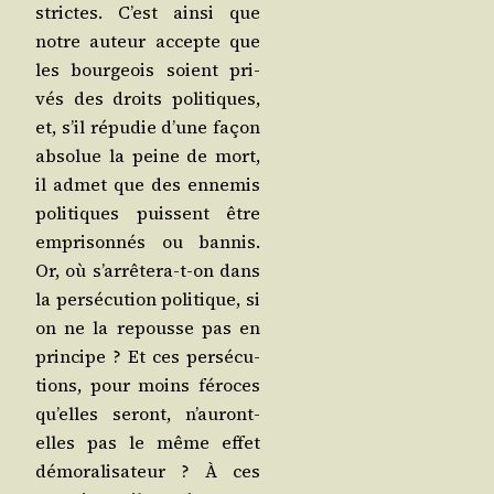
strictes. C’est ain­si que
notre auteur accepte que
les bour­geois soient pri­
vés des droits poli­tiques,
et, s’il répu­die d’une façon
abso­lue la peine de mort,
il admet que des enne­mis
poli­tiques puissent être
empri­son­nés ou ban­nis.
Or, où s’ar­rê­te­ra-t-on dans
la per­sé­cu­tion poli­tique, si
on ne la repousse pas en
prin­cipe ? Et ces per­sé­cu­
tions, pour moins féroces
qu’elles seront, n’au­ront-
elles pas le même effet
démo­ra­li­sa­teur ? À ces