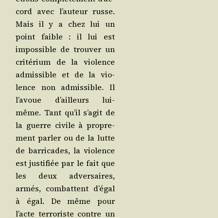
cord avec l’au­teur russe.
Mais il y a chez lui un
point faible : il lui est
impos­sible de trou­ver un
cri­té­rium de la vio­lence
admis­sible et de la vio­
lence non admis­sible. Il
l’a­voue d’ailleurs lui-
même. Tant qu’il s’a­git de
la guerre civile à pro­pre­
ment par­ler ou de la lutte
de bar­ri­cades, la vio­lence
est jus­ti­fiée par le fait que
les deux adver­saires,
armés, com­battent d’é­gal
à égal. De même pour
l’acte ter­ro­riste contre un