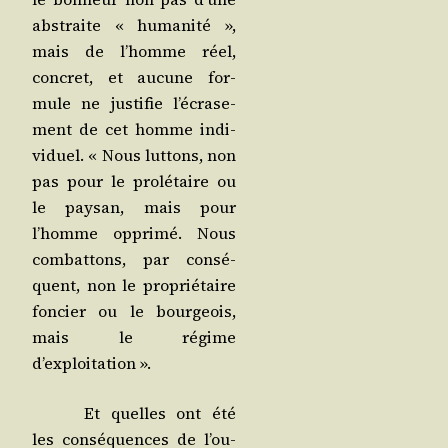
abs­traite « huma­ni­té »,
mais de l’homme réel,
concret, et aucune for­
mule ne jus­ti­fie l’é­cra­se­
ment de cet homme indi­
vi­duel. « Nous lut­tons, non
pas pour le pro­lé­taire ou
le pay­san, mais pour
l’homme oppri­mé. Nous
com­bat­tons, par consé­
quent, non le pro­prié­taire
fon­cier ou le bour­geois,
mais le régime
d’exploitation ».
Et quelles ont été
les consé­quences de l’ou­