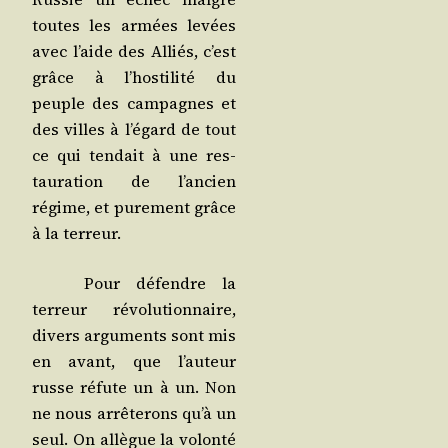
toutes les armées levées
avec l’aide des Alliés, c’est
grâce à l’hos­ti­li­té du
peuple des cam­pagnes et
des villes à l’é­gard de tout
ce qui ten­dait à une res­
tau­ra­tion de l’an­cien
régime, et pure­ment grâce
à la terreur.
Pour défendre la
ter­reur révo­lu­tion­naire,
divers argu­ments sont mis
en avant, que l’au­teur
russe réfute un à un. Non
ne nous arrê­te­rons qu’à un
seul. On allègue la volon­té