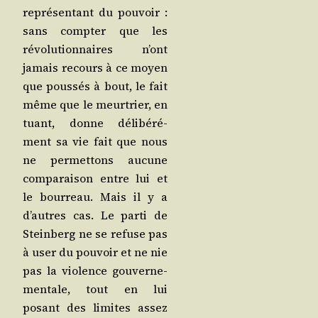
repré­sen­tant du pou­voir :
sans comp­ter que les
révo­lu­tion­naires n’ont
jamais recours à ce moyen
que pous­sés à bout, le fait
même que le meur­trier, en
tuant, donne déli­bé­ré­
ment sa vie fait que nous
ne per­met­tons aucune
com­pa­rai­son entre lui et
le bour­reau. Mais il y a
d’autres cas. Le par­ti de
Stein­berg ne se refuse pas
à user du pou­voir et ne nie
pas la vio­lence gou­ver­ne­
men­tale, tout en lui
posant des limites assez