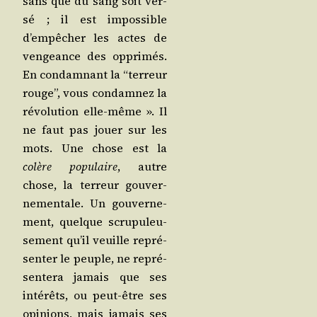
sans que du sang soit ver­
sé ; il est impos­sible
d’empêcher les actes de
ven­geance des oppri­més.
En condam­nant la “ter­reur
rouge”, vous condam­nez la
révo­lu­tion elle-même ». Il
ne faut pas jouer sur les
mots. Une chose est la
colère popu­laire
, autre
chose, la ter­reur gou­ver­
ne­men­tale. Un gou­ver­ne­
ment, quelque scru­pu­leu­
se­ment qu’il veuille repré­
sen­ter le peuple, ne repré­
sen­te­ra jamais que ses
inté­rêts, ou peut-être ses
opi­nions, mais jamais ses