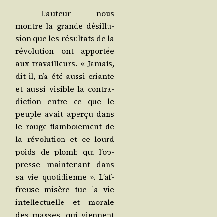
L’au­teur nous
montre la grande dés­illu­
sion que les résul­tats de la
révo­lu­tion ont appor­tée
aux tra­vailleurs. « Jamais,
dit-il, n’a été aus­si criante
et aus­si visible la contra­
dic­tion entre ce que le
peuple avait aper­çu dans
le rouge flam­boie­ment de
la révo­lu­tion et ce lourd
poids de plomb qui l’op­
presse main­te­nant dans
sa vie quo­ti­dienne ». L’af­
freuse misère tue la vie
intel­lec­tuelle et morale
des masses, qui viennent