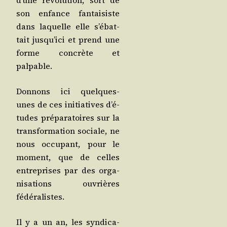
d’une révo­lu­tion, sort de
son enfance fan­tai­siste
dans laquelle elle s’é­bat­
tait jus­qu’i­ci et prend une
forme concrète et
palpable.
Don­nons ici quelques-
unes de ces ini­tia­tives d’é­
tudes pré­pa­ra­toires sur la
trans­for­ma­tion sociale, ne
nous occu­pant, pour le
moment, que de celles
entre­prises par des orga­
ni­sa­tions ouvrières
fédéralistes.
Il y a un an, les syn­di­ca­