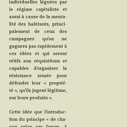
indi­vi­duelles léguées par
le régime capi­ta­liste et
aus­si à cause de la men­ta­
li­té des habi­tants, prin­ci­
pa­le­ment de ceux des
cam­pagnes qu’on ne
gagne­ra pas rapi­de­ment à
ces idées et qui seront
rétifs aux réqui­si­tions et
capables d’or­ga­ni­ser la
résis­tance armée pour
défendre leur « pro­prié­
té », qu’ils jugent légi­time,
sur leurs produits ».
Cette idée que l’in­tro­duc­
tion du prin­cipe « de cha­
cun selon ses forces, à