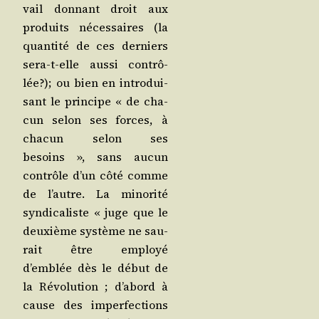
vail don­nant droit aux
pro­duits néces­saires (la
quan­ti­té de ces der­niers
sera-t-elle aus­si contrô­
lée?); ou bien en intro­dui­
sant le prin­cipe « de cha­
cun selon ses forces, à
cha­cun selon ses
besoins », sans aucun
contrôle d’un côté comme
de l’autre. La mino­ri­té
syn­di­ca­liste « juge que le
deuxième sys­tème ne sau­
rait être employé
d’emblée dès le début de
la Révo­lu­tion ; d’a­bord à
cause des imper­fec­tions