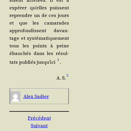
soient arrê­tées. Il est à
espé­rer qu’elles puissent
reprendre un de ces jours
et que les cama­rades
appro­fon­dissent davan­
tage et sys­té­ma­ti­que­ment
tous les points à peine
ébau­chés dans les résul­
1
tats publiés jus­qu’i­ci
.
2
A. S.
Alex Sadier
Précédent
Suivant