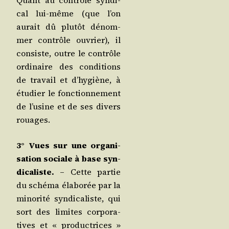
Quant au contrôle syn­di­
cal lui-même (que l’on
aurait dû plu­tôt dénom­
mer contrôle ouvrier), il
consiste, outre le contrôle
ordi­naire des condi­tions
de tra­vail et d’hy­giène, à
étu­dier le fonc­tion­ne­ment
de l’u­sine et de ses divers
rouages.
3° Vues sur une orga­ni­
sa­tion sociale à base syn­
di­ca­liste.
– Cette par­tie
du sché­ma éla­bo­rée par la
mino­ri­té syn­di­ca­liste, qui
sort des limites cor­po­ra­
tives et « pro­duc­trices »