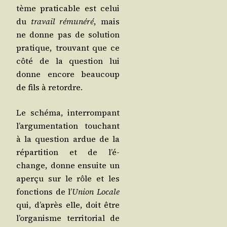
tème pra­ti­cable est celui
du
tra­vail rému­né­ré
, mais
ne donne pas de solu­tion
pra­tique, trou­vant que ce
côté de la ques­tion lui
donne encore beau­coup
de fils à retordre.
Le sché­ma, inter­rom­pant
l’ar­gu­men­ta­tion tou­chant
à la ques­tion ardue de la
répar­ti­tion et de l’é­
change, donne ensuite un
aper­çu sur le rôle et les
fonc­tions de l’
Union Locale
qui, d’a­près elle, doit être
l’or­ga­nisme ter­ri­to­rial de