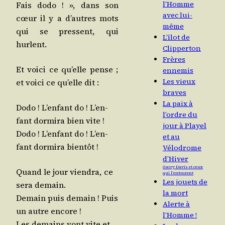
l’Homme
Fais dodo ! », dans son
avec lui-
cœur il y a d’autres mots
même
qui se pressent, qui
L’îlot de
hurlent.
Clipperton
Frères
Et voi­ci ce qu’elle pense ;
ennemis
Les vieux
et voi­ci ce qu’elle dit :
braves
La paix à
Dodo ! L’en­fant do ! L’en­
l’ordre du
fant dor­mi­ra bien vite !
jour à Playel
Dodo ! L’en­fant do ! L’en­
et au
fant dor­mi­ra bientôt !
Vélodrome
d’Hiver
Garry Davis et ceux
Quand le jour vien­dra, ce
qui l’entourent
Les jouets de
sera demain.
la mort
Demain puis demain ! Puis
Alerte à
un autre encore !
l’Homme !
Les demains vont vite et