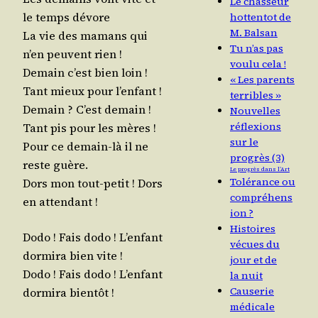
Le chasseur
le temps dévore
hottentot de
M. Balsan
La vie des mamans qui
Tu n’as pas
n’en peuvent rien !
voulu cela !
Demain c’est bien loin !
« Les parents
Tant mieux pour l’enfant !
terribles »
Demain ? C’est demain !
Nouvelles
réflexions
Tant pis pour les mères !
sur le
Pour ce demain-là il ne
progrès (3)
reste guère.
Le progrès dans l’Art
Tolérance ou
Dors mon tout-petit ! Dors
compréhens
en attendant !
ion ?
Histoires
Dodo ! Fais dodo ! L’en­fant
vécues du
dor­mi­ra bien vite !
jour et de
Dodo ! Fais dodo ! L’en­fant
la nuit
Causerie
dor­mi­ra bientôt !
médicale