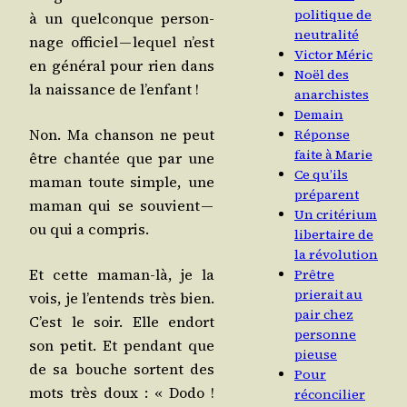
politique de
à un quel­conque per­son­
neutralité
nage offi­ciel — lequel n’est
Victor Méric
en géné­ral pour rien dans
Noël des
la nais­sance de l’enfant !
anarchistes
Demain
Non. Ma chan­son ne peut
Réponse
faite à Marie
être chan­tée que par une
Ce qu’ils
maman toute simple, une
préparent
maman qui se sou­vient —
Un critérium
ou qui a compris.
libertaire de
la révolution
Et cette maman-là, je la
Prêtre
prierait au
vois, je l’en­tends très bien.
pair chez
C’est le soir. Elle endort
personne
son petit. Et pen­dant que
pieuse
de sa bouche sortent des
Pour
mots très doux : « Dodo !
réconcilier