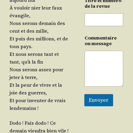
aujourd’hui
Titre et numéro
de la revue
À vou­loir nier leur faux
évangile,
Nous serons demain des
cent et des mille,
Commentaire
Et puis des mil­lions, et de
ou message
tous pays.
Et nous serons tant et
tant, qu’à la fin
Nous serons assez pour
jeter à terre,
Et la peur de vivre et la
joie des guerres,
Envoyer
Et pour inven­ter de vrais
lendemains !
Dodo ! Fais dodo ! Ce
demain vien­dra bien vile !