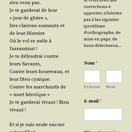
Si vous avez des
n’en veux pas.
corrections à
Je te gar­de­rai de leur
apporter, n’hésitez
« jour de gloire »,
pas à les signaler
Des clai­rons son­nants et
(problème
d’orthographe, de
de leur Histoire
mise en page, de
Où le vol se mêle à
liens défectueux…
l’assassinat !
Je te défen­drai contre
Nom
*
leurs Savants,
Contre leurs bour­reaux, et
leur Dieu cynique.
Contre les mar­chands de
Prénom
Nom
« mort héroïque »
E-mail
*
Je te gar­de­rai vivant ! Bien
vivant !
Et si je suis seule encore