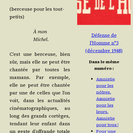
(ber­ceuse pour les tout-
petits)
À mon
Défense de
Michel.
l'Homme n°3
(décembre 1948)
C’est une ber­ceuse, bien
sûr, mais elle ne peut être
Dans le même
numéro :
chan­tée par toutes les
mamans. Par exemple,
Amnistie
elle ne peut être chan­tée
pour les
nôtres.
par une de celles que l’on
Amnistie
voit, dans les actua­li­tés
pour les
ciné­ma­to­gra­phiques, au
leurs.
long des grands cor­tèges,
Amnistie
ten­dant leur enfant dans
pour tous !
un geste d’of­frande totale
Pour une