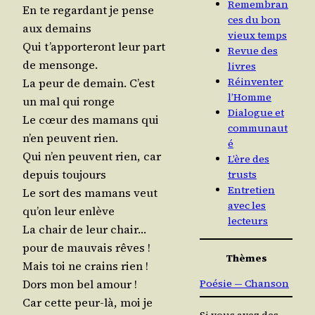
Remembran
En te regar­dant je pense
ces du bon
aux demains
vieux temps
Qui t’ap­por­te­ront leur part
Revue des
de mensonge.
livres
Réinventer
La peur de demain. C’est
l’Homme
un mal qui ronge
Dialogue et
Le cœur des mamans qui
communaut
n’en peuvent rien.
é
Qui n’en peuvent rien, car
L’ère des
depuis toujours
trusts
Entretien
Le sort des mamans veut
avec les
qu’on leur enlève
lecteurs
La chair de leur chair…
pour de mau­vais rêves !
Thèmes
Mais toi ne crains rien !
Poésie — Chanson
Dors mon bel amour !
Car cette peur-là, moi je