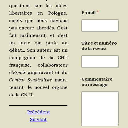
ques­tions sur les idées
E-mail
*
liber­taires en Pologne,
sujets que nous n’a­vions
pas encore abor­dés. C’est
fait main­te­nant, et c’est
un texte qui porte au
Titre et numéro
de la revue
débat… Son auteur est un
com­pa­gnon de la CNT
fran­çaise, col­la­bo­ra­teur
d’
Espoir
aupa­ra­vant et du
Commentaire
Com­bat Syn­di­ca­liste
main­
ou message
te­nant, le nou­vel organe
de la CNTf.
Précédent
Suivant