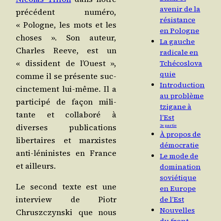
avenir de la
pré­cé­dent numé­ro,
résistance
« Pologne, les mots et les
en Pologne
choses ». Son auteur,
La gauche
Charles Reeve, est un
radicale en
« dis­si­dent de l’Ouest »,
Tchécoslova
quie
comme il se pré­sente suc­
Introduction
cinc­te­ment lui-même. Il a
au problème
par­ti­ci­pé de façon mili­
tzigane à
tante et col­la­bo­ré à
l’Est
diverses publi­ca­tions
2e partie
À propos de
liber­taires et mar­xistes
démocratie
anti-léni­nistes en France
Le mode de
et ailleurs.
domination
soviétique
Le second texte est une
en Europe
inter­view de Pio­tr
de l’Est
Nouvelles
Chruszc­zyns­ki que nous