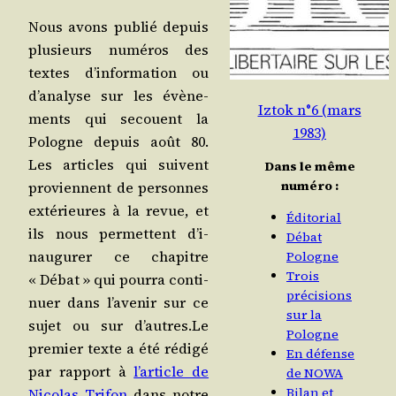
Nous avons publié depuis
plu­sieurs numé­ros des
textes d’in­for­ma­tion ou
d’a­na­lyse sur les évè­ne­
Iztok n°6 (mars
ments qui secouent la
1983)
Pologne depuis août 80.
Les articles qui suivent
Dans le même
numéro :
pro­viennent de per­sonnes
exté­rieures à la revue, et
Éditorial
ils nous per­mettent d’i­
Débat
nau­gu­rer ce cha­pitre
Pologne
Trois
« Débat » qui pour­ra conti­
précisions
nuer dans l’a­ve­nir sur ce
sur la
sujet ou sur d’autres.Le
Pologne
pre­mier texte a été rédi­gé
En défense
par rap­port à
l’ar­ticle de
de NOWA
Bilan et
Nico­las Tri­fon
dans notre