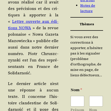
du front
avons réa­li­sé car il avait
Notes de
des pré­ci­sions et des cri­
lecture
tiques à appor­ter à la
«
Lettre ouverte aux édi­
Thèmes
tions NOWA
» de la revue
polo­naise « Nowa Gaze­ta
Si vous avez des
Mazo­wie­cka » publiée elle
corrections à
aus­si dans notre der­nier
apporter, n’hésitez
pas à les signaler
numé­ro. Pio­tr Chruszc­
(problème
zyns­ki est l’un des repré­
d’orthographe, de
sen­tants en France de
mise en page, de
Solidarność.
liens défectueux…
Le der­nier article n’est
Nom
*
une réponse à aucun
texte. Il concerne l’his­
toire clan­des­tine de Soli­
dar­ność et il pose des
Prénom
Nom