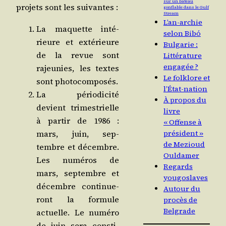
sur un bateau
pro­jets sont les suivantes :
gonflable dans le Gulf
Stream
L’an-archie
La maquette inté­
selon Bibó
rieure et exté­rieure
Bulgarie :
de la revue sont
Littérature
engagée ?
rajeu­nies, les textes
Le folklore et
sont photocomposés.
l’État-nation
La pério­di­ci­té
À propos du
devient tri­mes­trielle
livre
à par­tir de 1986 :
« Offense à
mars, juin, sep­
président »
de Mezioud
tembre et décembre.
Ouldamer
Les numé­ros de
Regards
mars, sep­tembre et
yougoslaves
décembre conti­nue­
Autour du
ront la for­mule
procès de
Belgrade
actuelle. Le numé­ro
de juin sera consti­