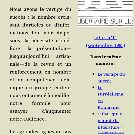
Nous avons le ver­tige du
suc­cès : le nombre crois­
sant d’ar­ticles ou d’in­for­
ma­tions dont nous dis­po­
Iztok n°11
sons, la néces­si­té d’a­mé­
(septembre 1985)
lio­rer la pré­sen­ta­tion —
jus­qu’au­jourd’­hui arti­sa­
Dans le même
numéro :
nale — de la revue et un
ren­for­ce­ment en nombre
Le vertige du
et en com­pé­tence tech­
succès
nique du groupe édi­teur
Le
surréalisme
nous ont ame­né à modi­fier
en
notre for­mule pour
Roumanie
essayer d’aug­men­ter
Cuba : qui a
notre audience.
peur de la
littérature ?
Les grandes lignes de nos
Un romancier cubain