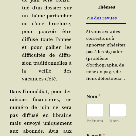
Thèmes
tué d’un dos­sier sur
un thème par­ti­cu­lier
Vie des revues
ou d’une bro­chure,
pour pou­voir être
Si vous avez des
corrections à
dif­fu­sé toute l’an­née
apporter, n’hésitez
et pour pal­lier les
pas à les signaler
dif­fi­cul­tés de dif­fu­
(problème
sion tra­di­tion­nelles à
d’orthographe, de
la veille des
mise en page, de
vacances d’été.
liens défectueux…
Dans l’im­mé­diat, pour des
Nom
*
rai­sons finan­cières, ce
numé­ro de juin ne sera
pas dif­fu­sé en librai­rie
Prénom
Nom
mais envoyé uni­que­ment
aux abon­nés. Avis aux
E-mail
*