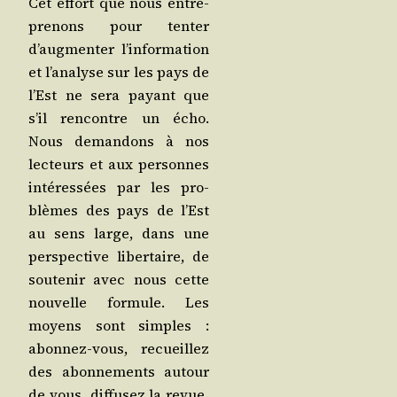
Cet effort que nous entre­
pre­nons pour ten­ter
d’aug­men­ter l’in­for­ma­tion
et l’a­na­lyse sur les pays de
l’Est ne sera payant que
s’il ren­contre un écho.
Nous deman­dons à nos
lec­teurs et aux per­sonnes
inté­res­sées par les pro­
blèmes des pays de l’Est
au sens large, dans une
pers­pec­tive liber­taire, de
sou­te­nir avec nous cette
nou­velle for­mule. Les
moyens sont simples :
abon­nez-vous, recueillez
des abon­ne­ments autour
de vous, dif­fu­sez la revue,