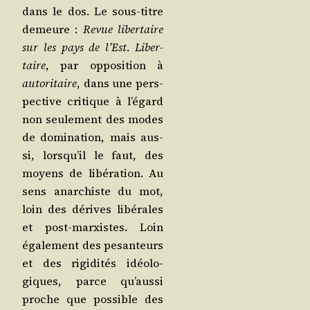
dans le dos. Le sous-titre
demeure :
Revue liber­taire
sur les pays de l’Est
.
Liber­
taire
, par oppo­si­tion à
auto­ri­taire
, dans une pers­
pec­tive cri­tique à l’é­gard
non seule­ment des modes
de domi­na­tion, mais aus­
si, lors­qu’il le faut, des
moyens de libé­ra­tion. Au
sens anar­chiste du mot,
loin des dérives libé­rales
et post-mar­xistes. Loin
éga­le­ment des pesan­teurs
et des rigi­di­tés idéo­lo­
giques, parce qu’aus­si
proche que pos­sible des