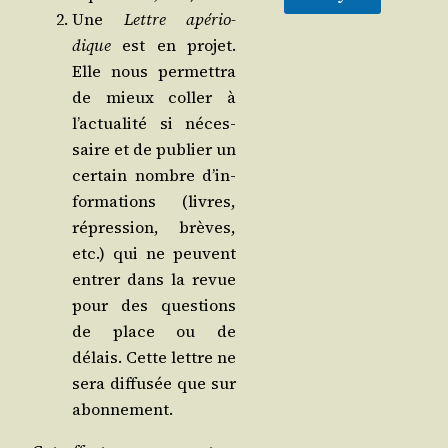
Une
Lettre apé­rio­
dique
est en pro­jet.
Elle nous per­met­tra
de mieux col­ler à
l’ac­tua­li­té si néces­
saire et de publier un
cer­tain nombre d’in­
for­ma­tions (livres,
répres­sion, brèves,
etc.) qui ne peuvent
entrer dans la revue
pour des ques­tions
de place ou de
délais. Cette lettre ne
sera dif­fu­sée que sur
abonnement.