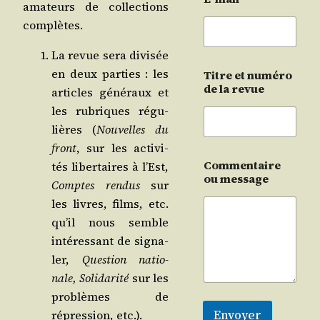
ama­teurs de col­lec­tions
complètes.
La revue sera divi­sée
en deux par­ties : les
Titre et numéro
de la revue
articles géné­raux et
les rubriques régu­
lières (
Nou­velles du
front
, sur les acti­vi­
Commentaire
tés liber­taires à l’Est,
ou message
Comptes ren­dus
sur
les livres, films, etc.
qu’il nous semble
inté­res­sant de signa­
ler,
Ques­tion natio­
nale, Soli­da­ri­té
sur les
pro­blèmes de
Envoyer
répres­sion, etc.).