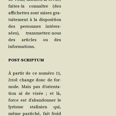
faites-la connaître (des
affi­chettes sont mises gra­
tui­te­ment à la dis­po­si­tion
des per­sonnes inté­res­
sées), trans­met­tez-nous
des articles ou des
informations.
POST-SCRIPTUM
À par­tir de ce numé­ro 11,
Iztok
change donc de for­
mule. Mais pas d’o­rien­ta­
tion ni de visée ; et là,
force est d’a­ban­don­ner le
lyrisme sta­li­nien qui,
même pas­ti­ché, fait froid