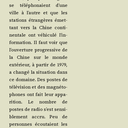
se télé­pho­naient d’une
ville à l’autre et que les
sta­tions étran­gères émet­
tant vers la Chine conti­
nen­tale ont véhi­cu­lé l’in­
for­ma­tion. Il faut voir que
l’ou­ver­ture pro­gres­sive de
la Chine sur le monde
exté­rieur, à par­tir de 1979,
a chan­gé la situa­tion dans
ce domaine. Des postes de
télé­vi­sion et des magné­to­
phones ont fait leur appa­
ri­tion. Le nombre de
postes de radio s’est sen­si­
ble­ment accru. Peu de
per­sonnes écou­taient les