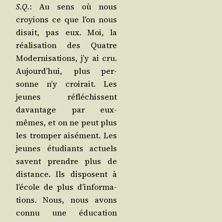
S.Q.
: Au sens où nous
croyions ce que l’on nous
disait, pas eux. Moi, la
réa­li­sa­tion des Quatre
Moder­ni­sa­tions, j’y ai cru.
Aujourd’­hui, plus per­
sonne n’y croi­rait. Les
jeunes réflé­chissent
davan­tage par eux-
mêmes, et on ne peut plus
les trom­per aisé­ment. Les
jeunes étu­diants actuels
savent prendre plus de
dis­tance. Ils dis­posent à
l’é­cole de plus d’in­for­ma­
tions. Nous, nous avons
connu une édu­ca­tion