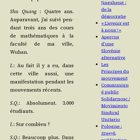
Jingsheng :
de la
Shu Quang
: Quatre ans.
démocratie
Aupa­ra­vant, j’ai sui­vi pen­
« L’avenir est
dant trois ans des cours
à nous ! »
de mathé­ma­tiques à la
Aperçus
facul­té de ma ville,
d’une
Slovénie
Wuhan.
alternative
Les
I.
: Au fait il y a eu, dans
Principes du
cette ville aus­si, une
mouvement
mani­fes­ta­tion pen­dant les
Communiqu
mou­ve­ments récents.
é public
Solidarnosc /​
S.Q.
: Abso­lu­ment. 3.000
Movimiento
étudiants.
Sindical
Unitario
I.
: Sur combien ?
Pologne :
Szweyk
,
S.Q.
: Beau­coup plus. Dans