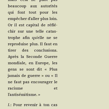
beau­coup aux auto­ri­tés
qui font tout pour les
empê­cher d’al­ler plus loin.
Or il est capi­tal de réflé­
chir sur une telle catas­
trophe afin qu’elle ne se
repro­duise plus. Il faut en
tirer des conclu­sions.
Après la Seconde Guerre
mon­diale, en Europe, les
gens se sont dit « Plus
jamais de guerre » ou « Il
ne faut pas encou­ra­ger le
racisme et
l’antisémitisme. »
I.
: Pour reve­nir à ton cas