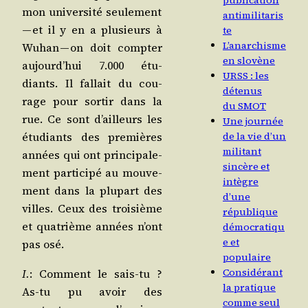
publication
mon uni­ver­si­té seule­ment
antimilitaris
— et il y en a plu­sieurs à
te
L’anarchisme
Wuhan — on doit comp­ter
en slovène
aujourd’­hui 7.000 étu­
URSS : les
diants. Il fal­lait du cou­
détenus
rage pour sor­tir dans la
du SMOT
rue. Ce sont d’ailleurs les
Une journée
de la vie d’un
étu­diants des pre­mières
militant
années qui ont prin­ci­pa­le­
sincère et
ment par­ti­ci­pé au mou­ve­
intègre
ment dans la plu­part des
d’une
villes. Ceux des troi­sième
république
et qua­trième années n’ont
démocratiqu
e et
pas osé.
populaire
Considérant
I.
: Com­ment le sais-tu ?
la pratique
As-tu pu avoir des
comme seul