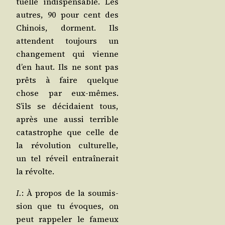
tuelle indis­pen­sable. Les
autres, 90 pour cent des
Chi­nois, dorment. Ils
attendent tou­jours un
chan­ge­ment qui vienne
d’en haut. Ils ne sont pas
prêts à faire quelque
chose par eux-mêmes.
S’ils se déci­daient tous,
après une aus­si ter­rible
catas­trophe que celle de
la révo­lu­tion cultu­relle,
un tel réveil entraî­ne­rait
la révolte.
I.
: À pro­pos de la sou­mis­
sion que tu évoques, on
peut rap­pe­ler le fameux