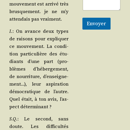
mou­ve­ment est arri­vé très
brus­que­ment. je ne m’y
atten­dais pas vraiment.
Envoyer
I.
: On avance deux types
de rai­sons pour expli­quer
ce mou­ve­ment. La condi­
tion par­ti­cu­lière des étu­
diants d’une part (pro­
blèmes d’hé­ber­ge­ment,
de nour­ri­ture, d’en­sei­gne­
ment…), leur aspi­ra­tion
démo­cra­tique de l’autre.
Quel était, à ton avis, l’as­
pect déterminant ?
S.Q.
: Le second, sans
doute. Les dif­fi­cul­tés