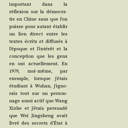
impor­tant dans la
réflexion sur la démo­cra­
tie en Chine sans que l’on
puisse pour autant éta­blir
un lien direct entre les
textes écrits et dif­fu­sés à
l’é­poque et l’in­té­rêt et la
concep­tion que les gens
en ont actuel­le­ment. En
1979, moi-même, par
exemple, lorsque j’é­tais
étu­diant à Wuhan, j’i­gno­
rais tout sur un per­son­
nage aus­si actif que Wang
Xizhe et j’é­tais per­sua­dé
que Wei Jing­sheng avait
livré des secrets d’É­tat à