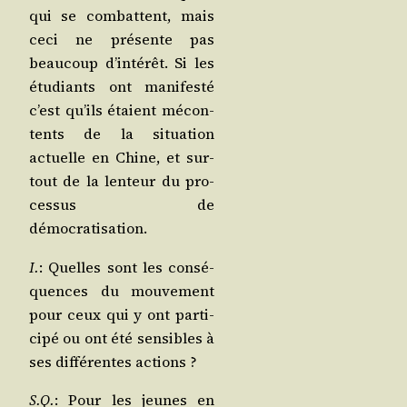
qui se com­battent, mais
ceci ne pré­sente pas
beau­coup d’in­té­rêt. Si les
étu­diants ont mani­fes­té
c’est qu’ils étaient mécon­
tents de la situa­tion
actuelle en Chine, et sur­
tout de la len­teur du pro­
ces­sus de
démocratisation.
I.
: Quelles sont les consé­
quences du mou­ve­ment
pour ceux qui y ont par­ti­
ci­pé ou ont été sen­sibles à
ses dif­fé­rentes actions ?
S.Q.
: Pour les jeunes en