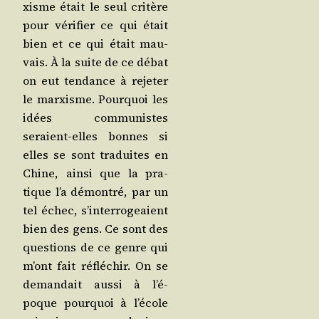
xisme était le seul cri­tère
pour véri­fier ce qui était
bien et ce qui était mau­
vais. À la suite de ce débat
on eut ten­dance à reje­ter
le mar­xisme. Pour­quoi les
idées com­mu­nistes
seraient-elles bonnes si
elles se sont tra­duites en
Chine, ain­si que la pra­
tique l’a démon­tré, par un
tel échec, s’in­ter­ro­geaient
bien des gens. Ce sont des
ques­tions de ce genre qui
m’ont fait réflé­chir. On se
deman­dait aus­si à l’é­
poque pour­quoi à l’é­cole