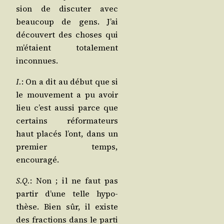
sion de dis­cu­ter avec
beau­coup de gens. J’ai
décou­vert des choses qui
m’é­taient tota­le­ment
inconnues.
I.
: On a dit au début que si
le mou­ve­ment a pu avoir
lieu c’est aus­si parce que
cer­tains réfor­ma­teurs
haut pla­cés l’ont, dans un
pre­mier temps,
encouragé.
S.Q.
: Non ; il ne faut pas
par­tir d’une telle hypo­
thèse. Bien sûr, il existe
des frac­tions dans le par­ti