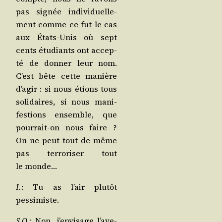
pas signée indi­vi­duel­le­
ment comme ce fut le cas
aux États-Unis où sept
cents étu­diants ont accep­
té de don­ner leur nom.
C’est bête cette manière
d’a­gir : si nous étions tous
soli­daires, si nous mani­
fes­tions ensemble, que
pour­rait-on nous faire ?
On ne peut tout de même
pas ter­ro­ri­ser tout
le monde…
I.
: Tu as l’air plu­tôt
pessimiste.
S.Q.
: Non, j’en­vi­sage l’a­ve­