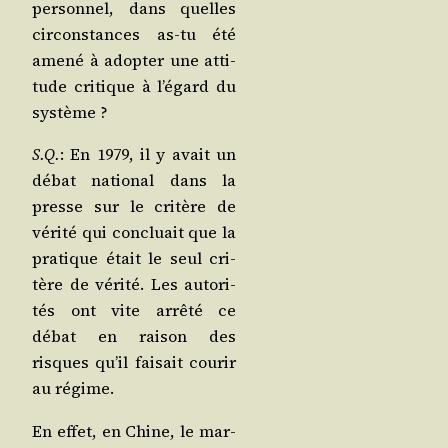
per­son­nel, dans quelles
cir­cons­tances as-tu été
ame­né à adop­ter une atti­
tude cri­tique à l’é­gard du
système ?
S.Q.
: En 1979, il y avait un
débat natio­nal dans la
presse sur le cri­tère de
véri­té qui concluait que la
pra­tique était le seul cri­
tère de véri­té. Les auto­ri­
tés ont vite arrê­té ce
débat en rai­son des
risques qu’il fai­sait cou­rir
au régime.
En effet, en Chine, le mar­