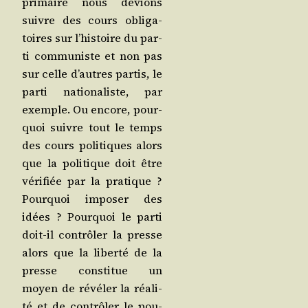
pri­maire nous devions
suivre des cours obli­ga­
toires sur l’his­toire du par­
ti com­mu­niste et non pas
sur celle d’autres par­tis, le
par­ti natio­na­liste, par
exemple. Ou encore, pour­
quoi suivre tout le temps
des cours poli­tiques alors
que la poli­tique doit être
véri­fiée par la pra­tique ?
Pour­quoi impo­ser des
idées ? Pour­quoi le par­ti
doit-il contrô­ler la presse
alors que la liber­té de la
presse consti­tue un
moyen de révé­ler la réa­li­
té et de contrô­ler le pou­