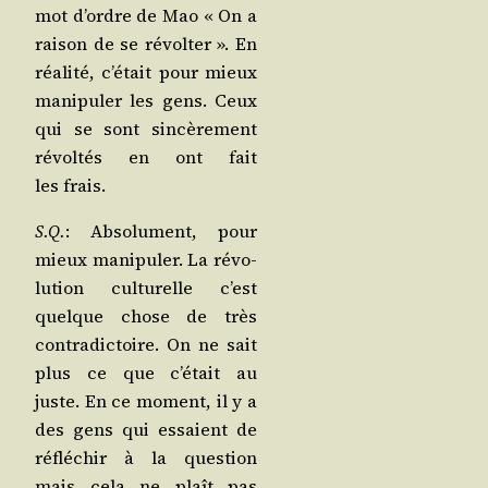
mot d’ordre de Mao « On a
rai­son de se révol­ter ». En
réa­li­té, c’é­tait pour mieux
mani­pu­ler les gens. Ceux
qui se sont sin­cè­re­ment
révol­tés en ont fait
les frais.
S.Q.
: Abso­lu­ment, pour
mieux mani­pu­ler. La révo­
lu­tion cultu­relle c’est
quelque chose de très
contra­dic­toire. On ne sait
plus ce que c’é­tait au
juste. En ce moment, il y a
des gens qui essaient de
réflé­chir à la ques­tion
mais cela ne plaît pas