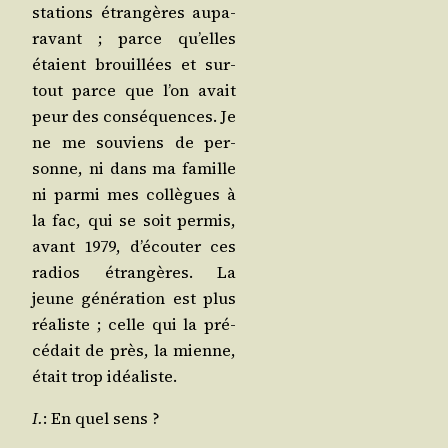
sta­tions étran­gères aupa­
ra­vant ; parce qu’elles
étaient brouillées et sur­
tout parce que l’on avait
peur des consé­quences. Je
ne me sou­viens de per­
sonne, ni dans ma famille
ni par­mi mes col­lègues à
la fac, qui se soit per­mis,
avant 1979, d’é­cou­ter ces
radios étran­gères. La
jeune géné­ra­tion est plus
réa­liste ; celle qui la pré­
cé­dait de près, la mienne,
était trop idéaliste.
I.
: En quel sens ?