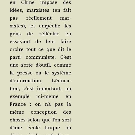
en Chine impose des
idées, mar­xistes (en fait
pas réel­le­ment mar­
xistes), et empêche les
gens de réflé­chir en
essayant de leur faire
croire tout ce que dit le
par­ti com­mu­niste. C’est
une sorte d’ou­til, comme
la presse ou le sys­tème
d’in­for­ma­tion. L’é­du­ca­
tion, c’est impor­tant, un
exemple ici-même en
France : on n’a pas la
même concep­tion des
choses selon que l’on sort
d’une école laïque ou