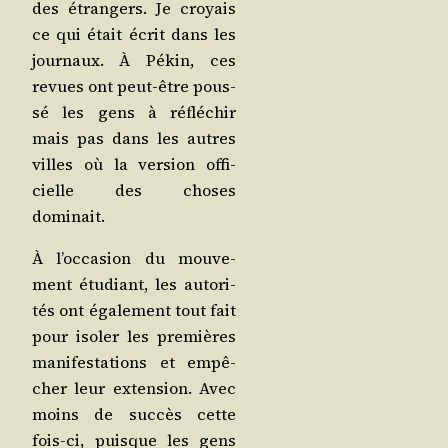
des étran­gers. Je croyais
ce qui était écrit dans les
jour­naux. À Pékin, ces
revues ont peut-être pous­
sé les gens à réflé­chir
mais pas dans les autres
villes où la ver­sion offi­
cielle des choses
dominait.
À l’oc­ca­sion du mou­ve­
ment étu­diant, les auto­ri­
tés ont éga­le­ment tout fait
pour iso­ler les pre­mières
mani­fes­ta­tions et empê­
cher leur exten­sion. Avec
moins de suc­cès cette
fois-ci, puisque les gens