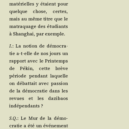
maté­rielles y étaient pour
quelque chose, certes,
mais au même titre que le
matra­quage des étu­diants
à Shan­ghai, par exemple.
I.
: La notion de démo­cra­
tie a‑t-elle de nos jours un
rap­port avec le Prin­temps
de Pékin, cette brève
période pen­dant laquelle
on débat­tait avec pas­sion
de la démo­cra­tie dans les
revues et les dazi­baos
indépendants ?
S.Q.
: Le Mur de la démo­
cra­tie a été un évé­ne­ment