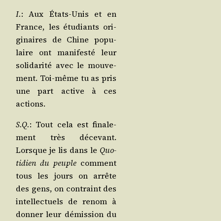
I.
: Aux États-Unis et en
France, les étu­diants ori­
gi­naires de Chine popu­
laire ont mani­fes­té leur
soli­da­ri­té avec le mou­ve­
ment. Toi-même tu as pris
une part active à ces
actions.
S.Q.
: Tout cela est fina­le­
ment très déce­vant.
Lorsque je lis dans le
Quo­
ti­dien du peuple
com­ment
tous les jours on arrête
des gens, on contraint des
intel­lec­tuels de renom à
don­ner leur démis­sion du