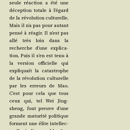
seule réac­tion a été une
décep­tion totale à l’é­gard
de la révo­lu­tion cultu­relle.
Mais il n’a pas pour autant
pen­sé à réagir. Il n’est pas
allé très loin dans la
recherche d’une expli­ca­
tion. Puis il s’en est tenu à
la ver­sion offi­cielle qui
expli­quait la catas­trophe
de la révo­lu­tion cultu­relle
par les erreurs de Mao.
C’est pour cela que tous
ceux qui, tel Wei Jing­
sheng, font preuve d’une
grande matu­ri­té poli­tique
forment une élite intel­lec­