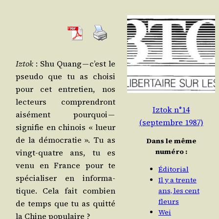
Iztok
: Shu Quang — c’est le
pseu­do que tu as choi­si
pour cet entre­tien, nos
lec­teurs com­pren­dront
Iztok n°14
aisé­ment pour­quoi —
(septembre 1987)
signi­fie en chi­nois « lueur
de la démo­cra­tie ». Tu as
Dans le même
numéro :
vingt-quatre ans, tu es
venu en France pour te
Éditorial
spé­cia­li­ser en infor­ma­
Il y a trente
tique. Cela fait com­bien
ans, les cent
fleurs
de temps que tu as quit­té
Wei
la Chine populaire ?