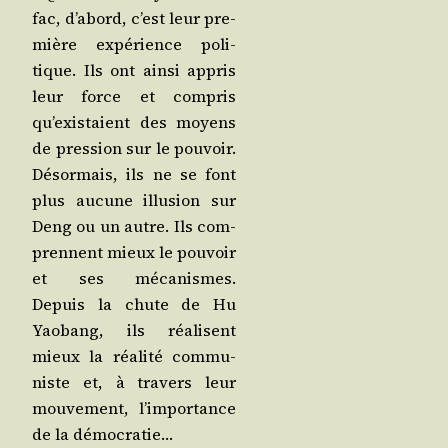
fac, d’a­bord, c’est leur pre­
mière expé­rience poli­
tique. Ils ont ain­si appris
leur force et com­pris
qu’exis­taient des moyens
de pres­sion sur le pou­voir.
Désor­mais, ils ne se font
plus aucune illu­sion sur
Deng ou un autre. Ils com­
prennent mieux le pou­voir
et ses méca­nismes.
Depuis la chute de Hu
Yao­bang, ils réa­lisent
mieux la réa­li­té com­mu­
niste et, à tra­vers leur
mou­ve­ment, l’im­por­tance
de la démocratie…