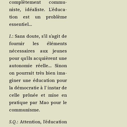
com­plè­te­ment com­mu­
niste, idéa­liste. L’é­du­ca­
tion est un pro­blème
essentiel…
I.
: Sans doute, s’il s’a­git de
four­nir les élé­ments
néces­saires aux jeunes
pour qu’ils acquièrent une
auto­no­mie réelle… Sinon
on pour­rait très bien ima­
gi­ner une édu­ca­tion pour
la démo­cra­tie à l’ ins­tar de
celle prô­née et mise en
pra­tique par Mao pour le
communisme.
S.Q.
: Atten­tion, l’é­du­ca­tion