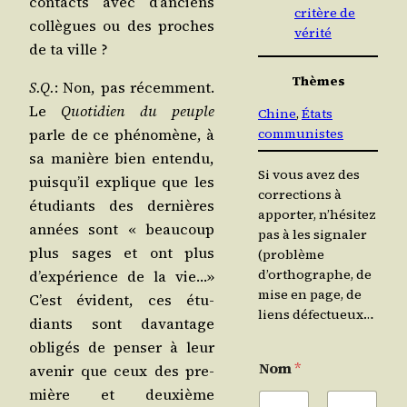
contacts avec d’an­ciens
critère de
col­lègues ou des proches
vérité
de ta ville ?
Thèmes
S.Q.
: Non, pas récem­ment.
Le
Quo­ti­dien du peuple
Chine
, 
États
parle de ce phé­no­mène, à
communistes
sa manière bien enten­du,
Si vous avez des
puis­qu’il explique que les
corrections à
étu­diants des der­nières
apporter, n’hésitez
années sont « beau­coup
pas à les signaler
plus sages et ont plus
(problème
d’orthographe, de
d’ex­pé­rience de la vie…»
mise en page, de
C’est évident, ces étu­
liens défectueux…
diants sont davan­tage
obli­gés de pen­ser à leur
Nom
*
ave­nir que ceux des pre­
mière et deuxième