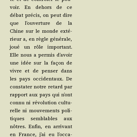
voir. En dehors de ce
débat pré­cis, on peut dire
que l’ou­ver­ture de la
Chine sur le monde exté­
rieur a, en règle géné­rale,
joué un rôle impor­tant.
Elle nous a per­mis d’a­voir
une idée sur la façon de
vivre et de pen­ser dans
les pays occi­den­taux. De
consta­ter notre retard par
rap­port aux pays qui n’ont
connu ni révo­lu­tion cultu­
relle ni mou­ve­ments poli­
tiques sem­blables aux
nôtres. Enfin, en arri­vant
en France, j’ai eu l’oc­ca­