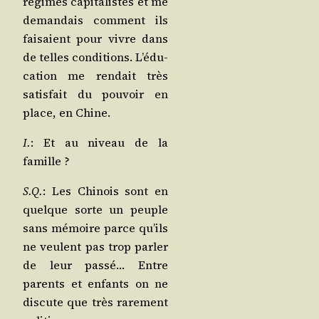
régimes capi­ta­listes et me
deman­dais com­ment ils
fai­saient pour vivre dans
de telles condi­tions. L’é­du­
ca­tion me ren­dait très
satis­fait du pou­voir en
place, en Chine.
I.
: Et au niveau de la
famille ?
S.Q.
: Les Chi­nois sont en
quelque sorte un peuple
sans mémoire parce qu’ils
ne veulent pas trop par­ler
de leur pas­sé… Entre
parents et enfants on ne
dis­cute que très rare­ment