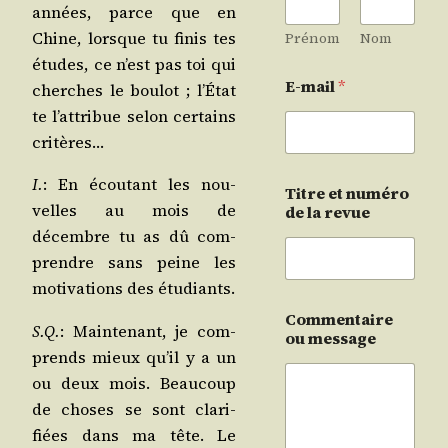
années, parce que en
Chine, lorsque tu finis tes
Prénom
Nom
études, ce n’est pas toi qui
E-mail
*
cherches le bou­lot ; l’É­tat
te l’at­tri­bue selon cer­tains
critères…
I.
: En écou­tant les nou­
Titre et numéro
velles au mois de
de la revue
décembre tu as dû com­
prendre sans peine les
moti­va­tions des étudiants.
Commentaire
S.Q.
: Main­te­nant, je com­
ou message
prends mieux qu’il y a un
ou deux mois. Beau­coup
de choses se sont cla­ri­
fiées dans ma tête. Le