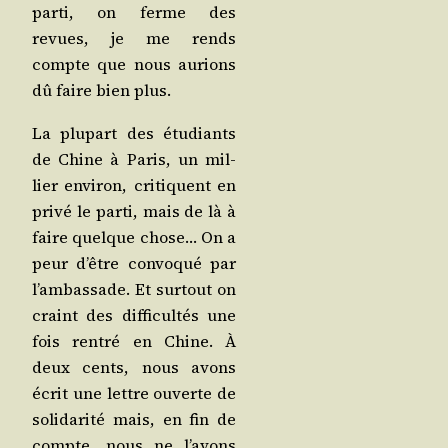
par­ti, on ferme des
revues, je me rends
compte que nous aurions
dû faire bien plus.
La plu­part des étu­diants
de Chine à Paris, un mil­
lier envi­ron, cri­tiquent en
pri­vé le par­ti, mais de là à
faire quelque chose… On a
peur d’être convo­qué par
l’am­bas­sade. Et sur­tout on
craint des dif­fi­cul­tés une
fois ren­tré en Chine. À
deux cents, nous avons
écrit une lettre ouverte de
soli­da­ri­té mais, en fin de
compte, nous ne l’a­vons