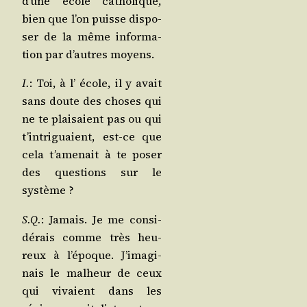
d’une école catho­lique,
bien que l’on puisse dis­po­
ser de la même infor­ma­
tion par d’autres moyens.
I.
: Toi, à l’ école, il y avait
sans doute des choses qui
ne te plai­saient pas ou qui
t’in­tri­guaient, est-ce que
cela t’a­me­nait à te poser
des ques­tions sur le
système ?
S.Q.
: Jamais. Je me consi­
dé­rais comme très heu­
reux à l’é­poque. J’i­ma­gi­
nais le mal­heur de ceux
qui vivaient dans les