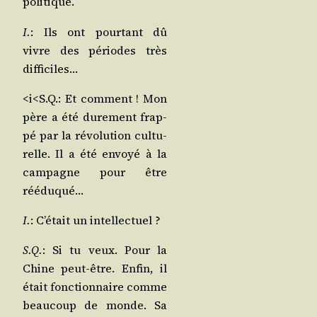
politique.
I.
: Ils ont pour­tant dû
vivre des périodes très
difficiles…
<i<S.Q.: Et com­ment ! Mon
père a été dure­ment frap­
pé par la révo­lu­tion cultu­
relle. Il a été envoyé à la
cam­pagne pour être
rééduqué…
I.
: C’é­tait un intellectuel ?
S.Q.
: Si tu veux. Pour la
Chine peut-être. Enfin, il
était fonc­tion­naire comme
beau­coup de monde. Sa