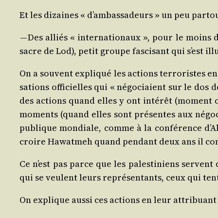
Et les dizaines « d’am­bas­sa­deurs » un peu par­t
— Des alliés « inter­na­tio­naux », pour le moins 
sacre de Lod), petit groupe fas­ci­sant qui s’est illu
On a sou­vent expli­qué les actions ter­ro­ristes en
sa­tions offi­cielles qui « négo­ciaient sur le dos
des actions quand elles y ont inté­rêt (moment où
moments (quand elles sont pré­sentes aux négo­cia­t
publique mon­diale, comme à la confé­rence d’Al­g
croire Hawat­meh quand pen­dant deux ans il cond
Ce n’est pas parce que les pales­ti­niens servent
qui se veulent leurs repré­sen­tants, ceux qui ten
On explique aus­si ces actions en leur attri­buant l