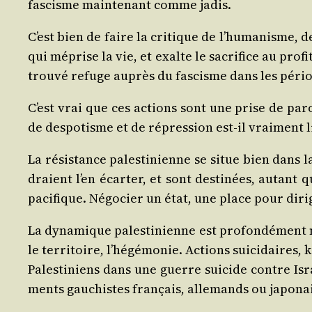
fas­cisme main­te­nant comme jadis.
C’est bien de faire la cri­tique de l’hu­ma­nisme, d
qui méprise la vie, et exalte le sacri­fice au pro­f
trou­vé refuge auprès du fas­cisme dans les pér
C’est vrai que ces actions sont une prise de parol
de des­po­tisme et de répres­sion est-il vrai­ment 
La résis­tance pales­ti­nienne se situe bien dans 
draient l’en écar­ter, et sont des­ti­nées, autant
paci­fique. Négo­cier un état, une place pour diri­g
La dyna­mique pales­ti­nienne est pro­fon­dé­ment m
le ter­ri­toire, l’hé­gé­mo­nie. Actions sui­ci­daire
Pales­ti­niens dans une guerre sui­cide contre Isr
ments gau­chistes fran­çais, alle­mands ou japona