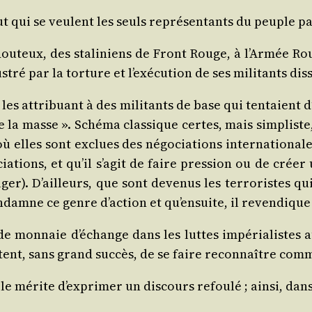
out qui se veulent les seuls repré­sen­tants du peuple p
dou­teux, des sta­li­niens de Front Rouge, à l’Ar­mée 
s­tré par la tor­ture et l’exé­cu­tion de ses mili­tants dis
 les attri­buant à des mili­tants de base qui ten­taient 
 de la masse ». Sché­ma clas­sique certes, mais sim­pliste
 elles sont exclues des négo­cia­tions inter­na­tio­nal
ions, et qu’il s’a­git de faire pres­sion ou de créer u
er). D’ailleurs, que sont deve­nus les ter­ro­ristes 
amne ce genre d’ac­tion et qu’en­suite, il reven­diqu
 de mon­naie d’é­change dans les luttes impé­ria­list
tent, sans grand suc­cès, de se faire recon­naître comm
e mérite d’ex­pri­mer un dis­cours refou­lé ; ain­si, dan