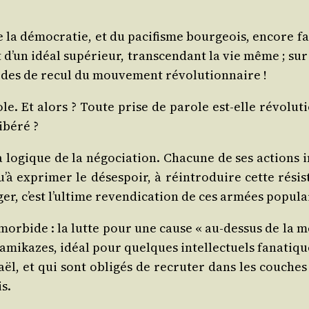
e la démo­cra­tie, et du paci­fisme bour­geois, encore fa
it d’un idéal supé­rieur, trans­cen­dant la vie même ; su
iodes de recul du mou­ve­ment révolutionnaire !
e. Et alors ? Toute prise de parole est-elle révo­lu­ti
libéré ?
la logique de la
négo­cia­tion
. Cha­cune de ses actions 
 qu’à expri­mer le déses­poir, à réin­tro­duire cette ré
er, c’est l’ul­time reven­di­ca­tion de ces armées popu­l
or­bide : la lutte pour une cause « au-des­sus de la mêlé
s, kami­kazes, idéal pour quelques intel­lec­tuels fana­tiq
aël, et qui sont obli­gés de recru­ter dans les couche
is.