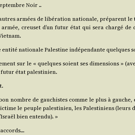
ep­tembre Noir ..
autres armées de libé­ra­tion natio­nale, pré­parent le 
Une armée, creu­set d’un futur état qui sera char­gé de dé
 Vietnam.
enti­té natio­nale Pales­tine indé­pen­dante quelques 
ment sur le « quelques soient ses dimen­sions » (avec
e futur état palestinien.
t.
bon nombre de gau­chistes comme le plus à gauche, et q
ic­time le peuple pales­ti­nien, les Pales­ti­niens (leurs
d’Is­raël bien entendu). »
es accords…