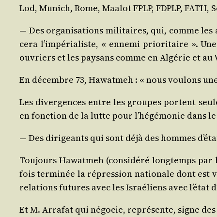
Lod, Munich, Rome, Maa­lot FPLP, FDPLP, FATH, S
— Des orga­ni­sa­tions mili­taires, qui, comme les 
ce­ra l’im­pé­ria­liste, « enne­mi prio­ri­taire ». 
ouvriers et les pay­sans comme en Algé­rie et au
En décembre 73, Hawat­meh : « nous vou­lons une 
Les diver­gences entre les groupes portent seule­
en fonc­tion de la lutte pour l’hé­gé­mo­nie dans l
— Des diri­geants qui sont déjà des hommes d’éta
Tou­jours Hawat­meh (consi­dé­ré long­temps par 
fois ter­mi­née la répres­sion natio­nale dont est v
rela­tions futures avec les Israé­liens avec l’é­tat 
Et M. Arra­fat qui négo­cie, repré­sente, signe d