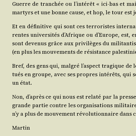
Guerre de tran­chée ou l’in­té­rêt « ici-bas et mai
mar­tyrs et une bonne cause, et hop, le tour est 
Et en défi­ni­tive qui sont ces ter­ro­ristes inter­na
rentes uni­ver­si­tés d’A­frique ou d’Eu­rope, est,
sont deve­nus grâce aux pri­vi­lèges du mili­tan­tis
(en plus les mou­ve­ments de résis­tance pales­ti­
Bref, des gens qui, mal­gré l’as­pect tra­gique de 
tués en groupe, avec ses propres inté­rêts, qui s
un état.
Non, d’a­près ce qui nous est rela­té par la presse 
grande par­tie contre les orga­ni­sa­tions mili­tair
n’y a plus de mou­ve­ment révo­lu­tion­naire dans 
Mar­tin