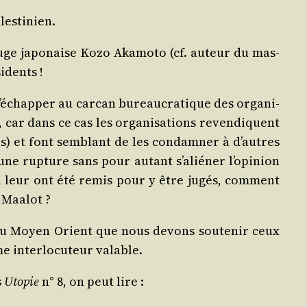
alestinien.
Rouge japo­naise Kozo Aka­mo­to (cf. auteur du mas­
sidents !
d’é­chap­per au car­can bureau­cra­tique des orga­ni­
, car dans ce cas les orga­ni­sa­tions reven­diquent
es) et font sem­blant de les condam­ner à d’autres
ne rup­ture sans pour autant s’a­lié­ner l’o­pi­nion
qui leur ont été remis pour y être jugés, com­ment
e Maalot ?
es au Moyen Orient que nous devons sou­te­nir ceux
e inter­lo­cu­teur valable.
s
Uto­pie
n° 8, on peut lire :