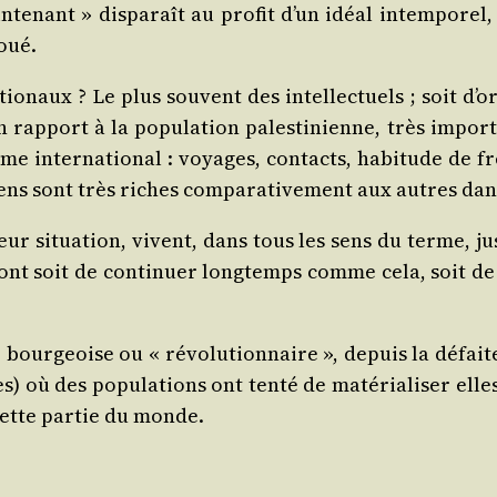
n­te­nant » dis­pa­raît au pro­fit d’un idéal intem­po­rel
joué.
­tio­naux ? Le plus sou­vent des intel­lec­tuels ; soit d’o­r
 en rap­port à la popu­la­tion pales­ti­nienne, très imp
me inter­na­tio­nal : voyages, contacts, habi­tude de fré­q
niens sont très riches com­pa­ra­ti­ve­ment aux autres d
leur situa­tion, vivent, dans tous les sens du terme, jus
ont soit de conti­nuer long­temps comme cela, soit de 
bour­geoise ou « révo­lu­tion­naire », depuis la défaite d
es) où des popu­la­tions ont ten­té de maté­ria­li­ser elle
cette par­tie du monde.