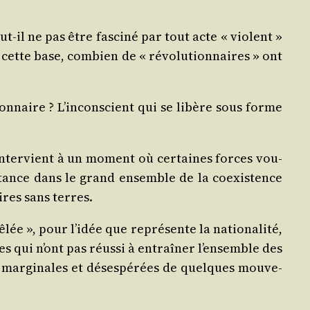
ut-il ne pas être fas­ci­né par tout acte « violent »
r cette base, com­bien de « révo­lu­tion­naires » ont
on­naire ? L’in­cons­cient qui se libère sous forme
inter­vient à un moment où cer­taines forces vou­
sis­tance dans le grand ensemble de la coexis­tence
aires sans terres.
e », pour l’i­dée que repré­sente la natio­na­li­té,
ues qui n’ont pas réus­si à entraî­ner l’en­semble des
s mar­gi­nales et déses­pé­rées de quelques mou­ve­