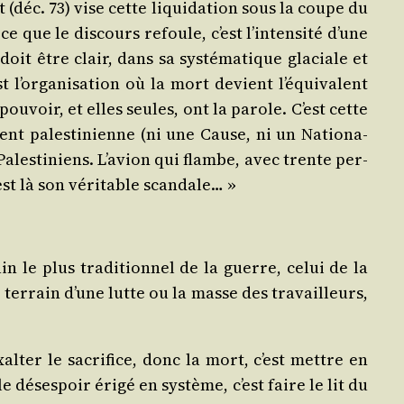
 (déc. 73) vise cette liqui­da­tion sous la coupe du
t ce que le
dis­cours
refoule, c’est l’in­ten­si­té d’une
doit être clair, dans sa sys­té­ma­tique gla­ciale et
est l’or­ga­ni­sa­tion où la mort devient l’é­qui­valent
é du pou­voir, et elles seules, ont la parole. C’est cette
­ment pales­ti­nienne (ni une Cause, ni un Natio­na­
Pales­ti­niens. L’a­vion qui flambe, avec trente per­
’est là son véri­table scandale… »
in le plus tra­di­tion­nel de la guerre, celui de la
 ter­rain d’une lutte ou la masse des tra­vailleurs,
xal­ter le sacri­fice, donc la mort, c’est mettre en
le déses­poir éri­gé en sys­tème, c’est faire le lit du