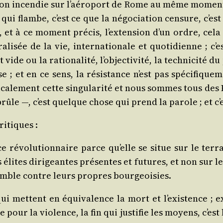
t son incen­die sur l’aé­ro­port de Rome au même moment
 qui flambe, c’est ce que la négo­cia­tion cen­sure, c’es
t, et à ce moment pré­cis, l’ex­ten­sion d’un ordre, cela 
­ra­li­sée de la vie, inter­na­tio­nale et quo­ti­dienne ; c’
t vide ou la ratio­na­li­té, l’ob­jec­ti­vi­té, la tech­ni­ci­t
e ; et en ce sens, la résis­tance n’est pas spé­ci­fi­que
ca­le­ment cette sin­gu­la­ri­té et nous sommes tous des 
brûle —, c’est quelque chose qui
prend
la parole ; et c
ritiques :
révo­lu­tion­naire parce qu’elle se situe sur le ter­ra
élites diri­geantes pré­sentes et futures, et non sur le
emble
contre leurs propres bourgeoisies.
qui mettent en équi­va­lence la mort et l’exis­tence ; e
e pour la vio­lence, la fin qui jus­ti­fie les moyens, c’est 