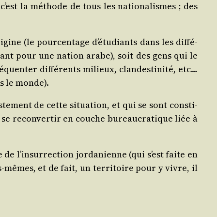
, c’est la méthode de tous les natio­na­lismes ; des
i­gine (le pour­cen­tage d’é­tu­diants dans les dif­fé­
or­tant pour une nation arabe), soit des gens qui le
uen­ter dif­fé­rents milieux, clan­des­ti­ni­té, etc…
ans le monde).
­te­ment de cette situa­tion, et qui se sont consti­
se recon­ver­tir en couche bureau­cra­tique liée à
e l’in­sur­rec­tion jor­da­nienne (qui s’est faite en
s-mêmes, et de fait, un ter­ri­toire pour y vivre, il