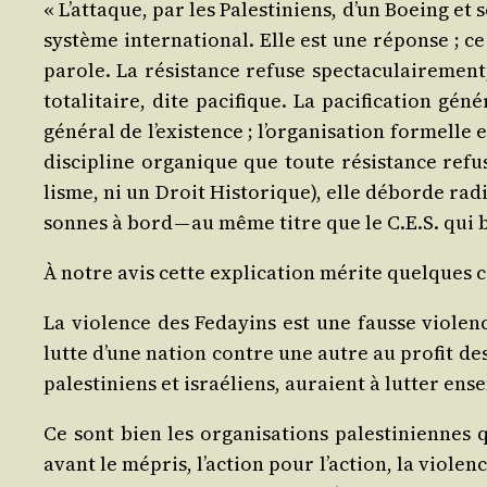
« L’at­taque, par les Pales­ti­niens, d’un Boeing e
sys­tème inter­na­tio­nal. Elle est une
réponse
; ce
parole
. La résis­tance refuse spec­ta­cu­lai­re­men
tota­li­taire, dite paci­fique. La paci­fi­ca­tion géné
géné­ral de l’exis­tence ; l’or­ga­ni­sa­tion for­melle e
dis­ci­pline orga­nique que toute résis­tance refus
lisme, ni un Droit His­to­rique), elle déborde radi­
sonnes à bord — au même titre que le C.E.S. qui 
À notre avis cette expli­ca­tion mérite quelques c
La vio­lence des Fedayins est une fausse vio­lence 
lutte d’une nation contre une autre au pro­fit des 
pales­ti­niens et israé­liens, auraient à lut­ter
ens
Ce sont bien les orga­ni­sa­tions pales­ti­niennes 
avant le mépris, l’ac­tion pour l’ac­tion, la vio­lenc