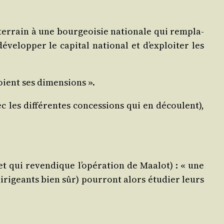
ter­rain à une bour­geoi­sie natio­nale qui rem­pla­
ve­lop­per le capi­tal natio­nal et d’ex­ploi­ter les
soient ses dimensions ».
 les dif­fé­rentes conces­sions qui en découlent),
ui reven­dique l’o­pé­ra­tion de Maa­lot) : « une
 diri­geants bien sûr) pour­ront alors étu­dier leurs