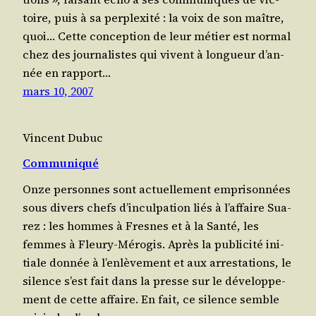
toire, puis à sa per­plexi­té : la voix de son maître,
quoi… Cette concep­tion de leur métier est nor­mal
chez des jour­na­listes qui vivent à lon­gueur d’an­
née en rap­port…
mars 10, 2007
Vincent Dubuc
Communiqué
Onze per­sonnes sont actuel­le­ment empri­son­nées
sous divers chefs d’in­cul­pa­tion liés à l’af­faire Sua­
rez : les hommes à Fresnes et à la San­té, les
femmes à Fleu­ry-Méro­gis. Après la publi­ci­té ini­
tiale don­née à l’en­lè­ve­ment et aux arres­ta­tions, le
silence s’est fait dans la presse sur le déve­lop­pe­
ment de cette affaire. En fait, ce silence semble