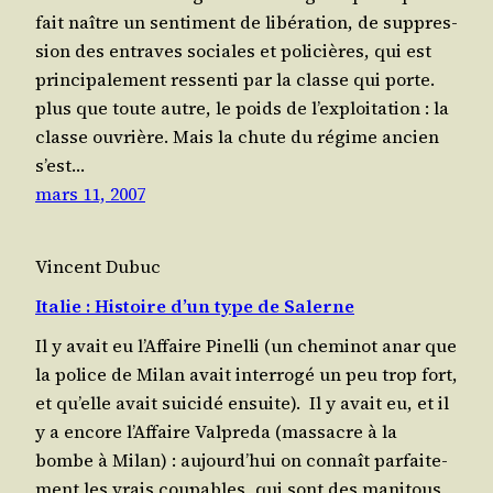
fait naître un sen­ti­ment de libé­ra­tion, de sup­pres­
sion des entraves sociales et poli­cières, qui est
prin­ci­pa­le­ment res­sen­ti par la classe qui porte.
plus que toute autre, le poids de l’ex­ploi­ta­tion : la
classe ouvrière. Mais la chute du régime ancien
s’est…
mars 11, 2007
Vincent Dubuc
Italie : Histoire d’un type de Salerne
Il y avait eu l’Af­faire Pinel­li (un che­mi­not anar que
la police de Milan avait inter­ro­gé un peu trop fort,
et qu’elle avait sui­ci­dé ensuite). Il y avait eu, et il
y a encore l’Af­faire Val­pre­da (mas­sacre à la
bombe à Milan) : aujourd’­hui on connaît par­fai­te­
ment les vrais cou­pables, qui sont des mani­tous