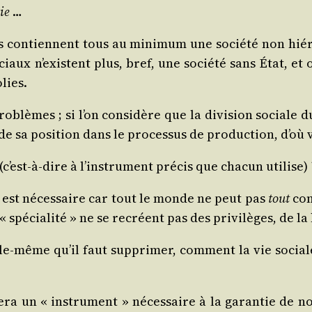
hie
…
 contiennent tous au mini­mum une socié­té non hié­ra
sociaux n’existent plus, bref, une socié­té sans État, et 
olies.
o­blèmes ; si l’on consi­dère que la divi­sion sociale du t
de sa posi­tion dans le pro­ces­sus de pro­duc­tion, d’où 
 (c’est-à-dire à l’ins­tru­ment pré­cis que cha­cun uti­li
e est néces­saire car tout le monde ne peut pas
tout
con
spé­cia­li­té » ne se recréent pas des pri­vi­lèges, de la
lle-même qu’il faut sup­pri­mer, com­ment la vie sociale
era un « ins­tru­ment » néces­saire à la garan­tie de no