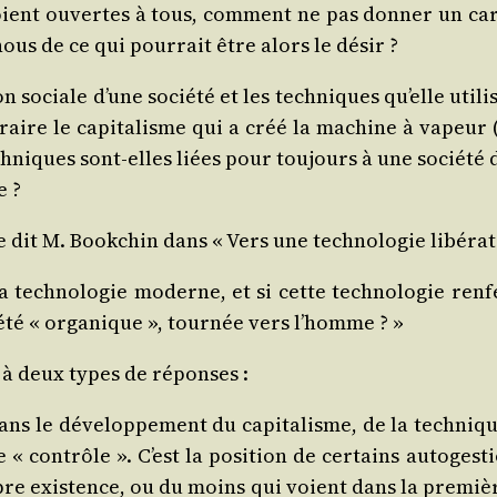
ent ouvertes à tous, com­ment ne pas don­ner un carac­
nous de ce qui pour­rait être alors le désir ?
­tion sociale d’une socié­té et les tech­niques qu’elle uti
aire le capi­ta­lisme qui a créé la machine à vapeur (c
ech­niques sont-elles liées pour tou­jours à une socié­
e ?
 dit M. Book­chin dans « Vers une tech­no­lo­gie libé­ra
la tech­no­lo­gie moderne, et si cette tech­no­lo­gie r
é­té « orga­nique », tour­née vers l’homme ? »
e à deux types de réponses :
ns le déve­lop­pe­ment du capi­ta­lisme, de la tech­niqu
 de « contrôle ». C’est la posi­tion de cer­tains auto­ge
ropre exis­tence, ou du moins qui voient dans la pre­mièr