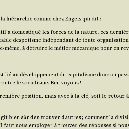
 la hié­rar­chie comme chez Engels qui dit :
tif a domes­ti­qué les forces de la nature, ces der­ni
ble des­po­tisme indé­pen­dant de toute orga­ni­sa­tion s
e elle-même, à détruire le métier méca­nique pour en rev
st lié au déve­lop­pe­ment du capi­ta­lisme donc au pa
re contre le socia­lisme. Ben voyons !
re­mière posi­tion, mais avec à la clé, soit le retour
it bien sûr d’en trou­ver d’autres ; com­ment la divi­s
Il faut nous employer à trou­ver des réponses si nous ne