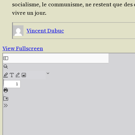
socia­lisme, le com­mu­nisme, ne res­tent que des c
vivre un jour.
Vincent Dubuc
View Fullscreen