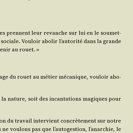
ères prennent leur revanche sur lui en le sou­met­
ociale. Vou­loir abo­lir l’au­to­ri­té dans la grande
e­nir au rouet. »
s­sage du rouet au métier méca­nique, vou­loir abo­
 à la nature, soit des incan­ta­tions magiques pour
ion du tra­vail inter­vient concrè­te­ment sur notre
 vou­lons pas que l’au­to­ges­tion, l’a­nar­chie, le