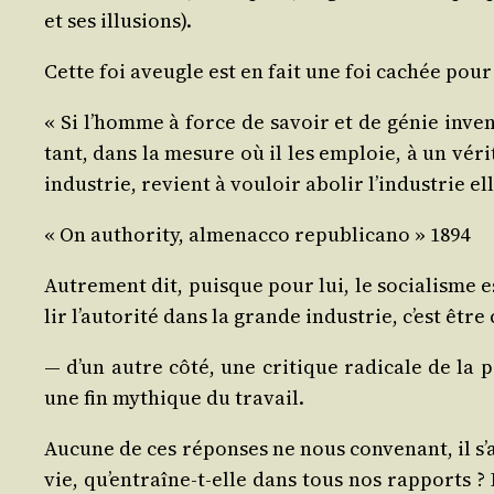
et ses illusions).
Cette foi aveugle est en fait une foi cachée pour
« Si l’homme à force de savoir et de génie inven­
tant, dans la mesure où il les emploie, à un véri­ta
indus­trie, revient à vou­loir abo­lir l’in­dus­tri
« On autho­ri­ty, alme­nac­co repu­bli­ca­no » 1894
Autre­ment dit, puisque pour lui, le socia­lisme e
lir l’au­to­ri­té dans la grande indus­trie, c’est êt
— d’un autre côté, une cri­tique radi­cale de la p
une fin mythique du travail.
Aucune de ces réponses ne nous conve­nant, il s’a­g
vie, qu’en­traîne-t-elle dans tous nos rap­ports ? 