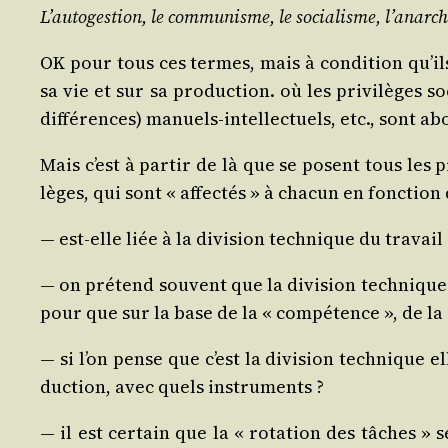
L’au­to­ges­tion, le com­mu­nisme, le socia­lisme, l’a­nar­c
OK pour tous ces termes, mais à condi­tion qu’ils
sa vie et sur sa pro­duc­tion. où les pri­vi­lèges 
dif­fé­rences) manuels-intel­lec­tuels, etc., sont ab
Mais c’est à par­tir de là que se posent tous les pr
lèges, qui sont « affec­tés » à cha­cun en fonc­tion 
— est-elle liée à la divi­sion tech­nique du tra­vail
— on pré­tend sou­vent que la divi­sion tech­niqu
pour que sur la base de la « com­pé­tence », de la « 
— si l’on pense que c’est la divi­sion tech­nique e
duc­tion, avec quels instruments ?
— il est cer­tain que la « rota­tion des tâches » s