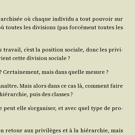
r­chi­sée où chaque indi­vi­du a tout pou­voir sur
où toutes les divi­sions (pas for­cé­ment toutes les
ra­vail, c’est la posi­tion sociale, donc les pri­vi­
vient cette divi­sion sociale ?
se) ? Cer­tai­ne­ment, mais dans quelle mesure ?
naître. Mais alors dans ce cas là, com­ment faire
 hié­rar­chie, puis des classes ?
 peut elle s’or­ga­ni­ser, et avec quel type de pro­
n retour aux pri­vi­lèges et à la hié­rar­chie, mais