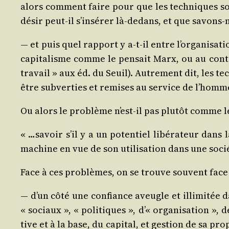
alors com­ment faire pour que les tech­niques soi
désir peut-il s’in­sé­rer là-dedans, et que savons-
— et puis quel rap­port y a‑t-il entre l’or­ga­ni­sa
capi­ta­lisme comme le pen­sait Marx, ou au contr
tra­vail » aux éd. du Seuil). Autre­ment dit, les t
être sub­ver­ties et remises au ser­vice de l’homm
Ou alors le pro­blème n’est-il pas plu­tôt comme le
« …savoir s’il y a un poten­tiel libé­ra­teur dans 
machine en vue de son uti­li­sa­tion dans une soci
Face à ces pro­blèmes, on se trouve sou­vent fac
— d’un côté une confiance aveugle et illi­mi­tée da
« sociaux », « poli­tiques », d’« orga­ni­sa­tion »,
tive et à la base, du capi­tal, et ges­tion de sa p