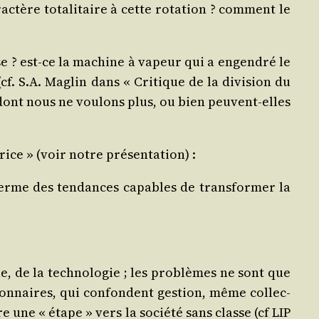
tère tota­li­taire à cette rota­tion ? com­ment le
­lise ? est-ce la machine à vapeur qui a engen­dré le
f. S.A. Maglin dans « Cri­tique de la divi­sion du
té dont nous ne vou­lons plus, ou bien peuvent-elles
­trice » (voir notre présentation) :
en­ferme des ten­dances capables de trans­for­mer la
e, de la tech­no­lo­gie ; les pro­blèmes ne sont que
s­tion­naires, qui confondent ges­tion, même col­lec­
e une « étape » vers la socié­té sans classe (cf LIP