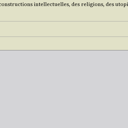
onstruc­tions intel­lec­tuelles, des reli­gions, des uto