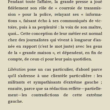
Pen­dant toute l’af­faire, la grande presse a joué
fidè­le­ment son rôle de « cour­roie de trans­mis­
sion » pour la police, relayant ses « infor­ma­
tions », fai­sant écho à ses com­mu­ni­qués de vic­
toire, puis à sa per­plexi­té : la voix de son maître,
quoi… Cette concep­tion de leur métier est nor­mal
chez des jour­na­listes qui vivent à lon­gueur d’an­
née en rap­port (c’est le mot juste) avec les gens
de la « grande mai­son », et dépendent, en fin de
compte, de ceux-ci pour leur pain quotidien.
Libé­ra­tion
pose un cas par­ti­cu­lier, d’a­bord parce
qu’il s’a­dresse à une clien­tèle par­ti­cu­lière : les
mili­tants et sym­pa­thi­sants d’ex­trême gauche ;
ensuite, parce que sa rédac­tion reflète — par­tiel­le­
ment — les contra­dic­tions de cette extrême
gauche.