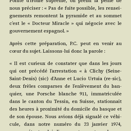
Pointe d’i­ro­nie suprême, on prend la peine de
nous pré­ci­ser : « Pas de fuite pos­sible, les ren­sei­
gne­ments remontent la pyra­mide et au som­met
c’est le « Doc­teur Miracle » qui négo­cie avec le
gou­ver­ne­ment espagnol. »
Après cette pré­pa­ra­tion, P.C. peut en venir au
cœur du sujet. Lais­sons-lui donc la parole :
« Il est curieux de consta­ter que dans les jours
qui ont pré­cé­dé l’ar­res­ta­tion « à Cli­chy (Seine-
Saint-Denis) (sic) d’Anne et Lucio Urtuia (re-sic),
deux frèles com­parses de l’en­lè­ve­ment du ban­
quier, une Porsche blanche 911, imma­tri­cu­lée
dans le can­ton du Tes­sin, en Suisse, sta­tion­nait
des heures à proxi­mi­té du domi­cile du basque et
de son épouse. Nous avions déjà signa­lé ce véhi­
cule, dans notre numé­ro du 23 jan­vier 1974,