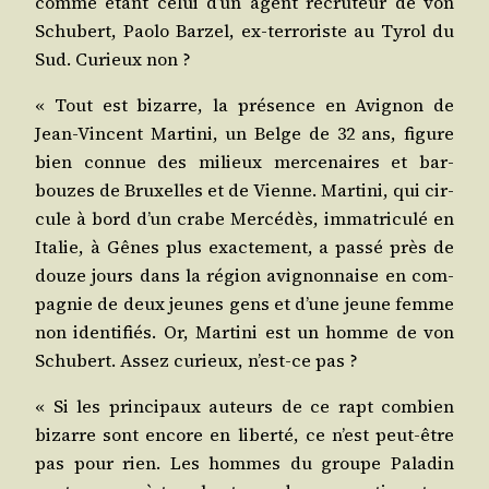
comme étant celui d’un agent recru­teur de von
Schu­bert, Pao­lo Bar­zel, ex-ter­ro­riste au Tyrol du
Sud. Curieux non ?
« Tout est bizarre, la pré­sence en Avi­gnon de
Jean-Vincent Mar­ti­ni, un Belge de 32 ans, figure
bien connue des milieux mer­ce­naires et bar­
bouzes de Bruxelles et de Vienne. Mar­ti­ni, qui cir­
cule à bord d’un crabe Mer­cé­dès, imma­tri­cu­lé en
Ita­lie, à Gênes plus exac­te­ment, a pas­sé près de
douze jours dans la région avi­gnon­naise en com­
pa­gnie de deux jeunes gens et d’une jeune femme
non iden­ti­fiés. Or, Mar­ti­ni est un homme de von
Schu­bert. Assez curieux, n’est-ce pas ?
« Si les prin­ci­paux auteurs de ce rapt com­bien
bizarre sont encore en liber­té, ce n’est peut-être
pas pour rien. Les hommes du groupe Pala­din