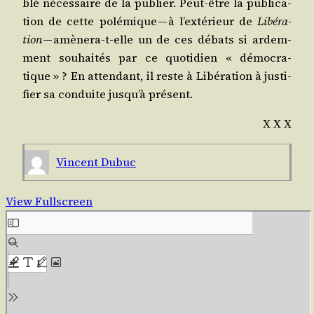
blé néces­saire de la publier. Peut-être la publi­ca­
tion de cette polé­mique — à l’ex­té­rieur de
Libé­ra­
tion
— amè­ne­ra-t-elle un de ces débats si ardem­
ment sou­hai­tés par ce quo­ti­dien « démo­cra­
tique » ? En atten­dant, il reste à Libé­ra­tion à jus­ti­
fier sa conduite jus­qu’à présent.
X X X
Vincent Dubuc
View Fullscreen