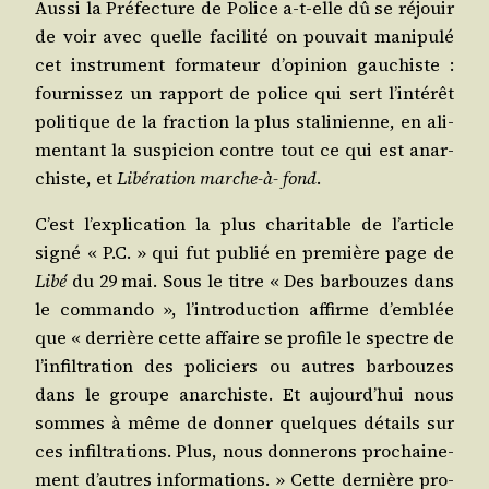
Aus­si la Pré­fec­ture de Police a‑t-elle dû se réjouir
de voir avec quelle faci­li­té on pou­vait mani­pu­lé
cet ins­tru­ment for­ma­teur d’o­pi­nion gau­chiste :
four­nis­sez un rap­port de police qui sert l’in­té­rêt
poli­tique de la frac­tion la plus sta­li­nienne, en ali­
men­tant la sus­pi­cion contre tout ce qui est anar­
chiste, et
Libé­ra­tion marche-à- fond
.
C’est l’ex­pli­ca­tion la plus cha­ri­table de l’ar­ticle
signé « P.C. » qui fut publié en pre­mière page de
Libé
du 29 mai. Sous le titre « Des bar­bouzes dans
le com­man­do », l’in­tro­duc­tion affirme d’emblée
que « der­rière cette affaire se pro­file le spectre de
l’in­fil­tra­tion des poli­ciers ou autres bar­bouzes
dans le groupe anar­chiste. Et aujourd’­hui nous
sommes à même de don­ner quelques détails sur
ces infil­tra­tions. Plus, nous don­ne­rons pro­chai­ne­
ment d’autres infor­ma­tions. » Cette der­nière pro­