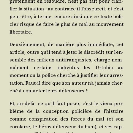
pré­tendent en résoudre, n’est pas fait pour cla­ri­
fier la situa­tion : au contraire il l’obs­cur­cit, et c’est
peut-être, à terme, encore ain­si que ce texte poli­
cier risque de faire le plus de mal au mou­ve­ment
libertaire.
Deuxiè­me­ment, de manière plus immé­diate, cet
article, outre qu’il tend à jeter le dis­cré­dit sur l’en­
semble des milieux anti­fran­quistes, charge nom­
mé­ment cer­tains indi­vi­dus — les Urtu­bia — au
moment ou la police cherche à jus­ti­fier leur arres­
ta­tion. Faut-il dire que son auteur n’a jamais cher­
ché à contac­ter leurs défenseurs ?
Et, au-delà, ce qu’il faut poser, c’est le vieux pro­
blème de la concep­tion poli­cière de l’his­toire
comme conspi­ra­tion des forces du mal (et son
coro­laire, le héros défen­seur du bien), et ses rap­