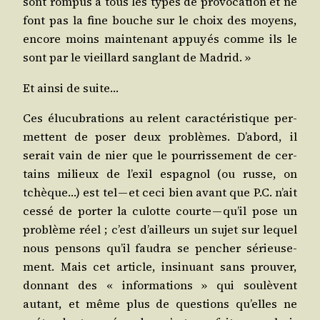
sont rom­pus à tous les types de pro­vo­ca­tion et ne
font pas la fine bouche sur le choix des moyens,
encore moins main­te­nant appuyés comme ils le
sont par le vieillard san­glant de Madrid. »
Et ain­si de suite…
Ces élu­cu­bra­tions au relent carac­té­ris­tique per­
mettent de poser deux pro­blèmes. D’a­bord, il
serait vain de nier que le pour­ris­se­ment de cer­
tains milieux de l’exil espa­gnol (ou russe, on
tchèque…) est tel — et ceci bien avant que P.C. n’ait
ces­sé de por­ter la culotte courte — qu’il pose un
pro­blème réel ; c’est d’ailleurs un sujet sur lequel
nous pen­sons qu’il fau­dra se pen­cher sérieu­se­
ment. Mais cet article, insi­nuant sans prou­ver,
don­nant des « infor­ma­tions » qui sou­lèvent
autant, et même plus de ques­tions qu’elles ne