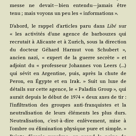
messe ne devait — bien enten­du — jamais être
tenu ; mais voyons un peu les « informations ».
D’a­bord, le rap­pel d’ar­ticles paru dans
Libé
sur
« les acti­vi­tés d’une agence de bar­bouzes qui
recru­tait à Ali­cante et à Zurich, sous la direc­tion
du doc­teur Géhard Har­mut von Schu­bert »,
ancien nazi, « expert de la guerre secrète » et
adjoint du « pro­fes­seur Johannes von Leers (…)
qui sévit en Argen­tine, puis, après la chute de
Per­on, en Égypte et en Irak. » Suit un luxe de
détails sur cette agence, le « Pala­din Group », qui
aurait depuis le début de 1974 « deux axes de tir :
l’in­fil­tra­tion des groupes anti-fran­quistes et la
neu­tra­li­sa­tion de leurs élé­ments les plus durs.
Neu­tra­li­sa­tion, c’est-à-dire enlè­ve­ment, mise à
l’ombre ou éli­mi­na­tion phy­sique pure et simple. »