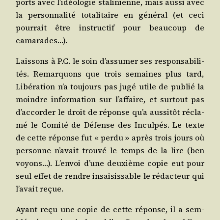
ports avec l’i­déo­lo­gie sta­li­nienne, mais aus­si avec
la per­son­na­li­té tota­li­taire en géné­ral (et ceci
pour­rait être ins­truc­tif pour beau­coup de
camarades…).
Lais­sons à P.C. le soin d’as­su­mer ses res­pon­sa­bi­li­
tés. Remar­quons que trois semaines plus tard,
Libé­ra­tion n’a tou­jours pas jugé utile de publié la
moindre infor­ma­tion sur l’af­faire, et sur­tout pas
d’ac­cor­der le droit de réponse qu’a aus­si­tôt récla­
mé le Comi­té de Défense des Incul­pés. Le texte
de cette réponse fut « per­du » après trois jours où
per­sonne n’a­vait trou­vé le temps de la lire (ben
voyons…). L’en­voi d’une deuxième copie eut pour
seul effet de rendre insai­sis­sable le rédac­teur qui
l’a­vait reçue.
Ayant reçu une copie de cette réponse, il a sem­