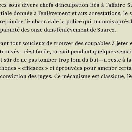
s sous divers chefs d’in­cul­pa­tion liés à l’af­faire 
tiale don­née à l’en­lè­ve­ment et aux arres­ta­tions, le 
ejoindre l’embarras de la police qui, un mois après les
a­bi­li­té des onze dans l’en­lè­ve­ment de Suarez.
ant tout sou­cieux de trou­ver des cou­pables à jeter 
rou­vés — c’est facile, on suit pen­dant quelques semai
 sûr de ne pas tom­ber trop loin du but — il reste à la 
thodes « effi­caces » et éprou­vées pour ame­ner cer­t
la convic­tion des juges. Ce méca­nisme est clas­sique,