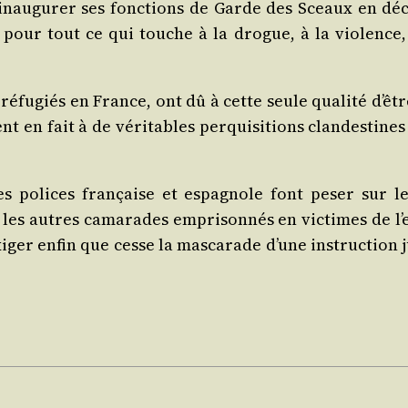
 d’i­nau­gu­rer ses fonc­tions de Garde des Sceaux en déc
se pour tout ce qui touche à la drogue, à la vio­lence, 
s réfu­giés en France, ont dû à cette seule qua­li­té d’êt
t en fait à de véri­tables per­qui­si­tions clan­des­tines 
s polices fran­çaise et espa­gnole font peser sur les
les autres cama­rades empri­son­nés en vic­times de l’
­ger enfin que cesse la mas­ca­rade d’une ins­truc­tion j