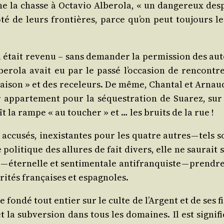
 la chasse à Octa­vio Albe­ro­la, « un dan­ge­reux des­p
ôté de leurs fron­tières, parce qu’on peut tou­jours l
 était reve­nu – sans deman­der la per­mis­sion des auto­r
o­la avait eu par le pas­sé l’oc­ca­sion de ren­con­tr
iai­son » et des rece­leurs. De même, Chan­tal et Arnaud
ur appar­te­ment pour la séques­tra­tion de Sua­rez, su
 la rampe « au tou­cher » et … les bruits de la rue !
ccu­sés, inexis­tantes pour les quatre autres — tels son
e poli­tique des allures de fait divers, elle ne sau­rait
 éter­nelle et sen­ti­men­tale anti­fran­quiste — prendre
­ri­tés fran­çaises et espagnoles.
 fon­dé tout entier sur le culte de l’Argent et de ses 
 la sub­ver­sion dans tous les domaines. Il est signi­fi