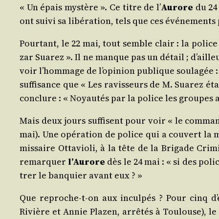
« Un épais mys­tère ». Ce titre de l’
Aurore
du 24 
ont sui­vi sa libé­ra­tion, tels que ces évé­ne­ment
Pour­tant, le 22 mai, tout semble clair : la polic
zar Sua­rez ». Il ne manque pas un détail ; d’ailleur
voir l’hom­mage de l’o­pi­nion publique sou­la­gée :
suf­fi­sance que « Les ravis­seurs de M. Sua­rez é
conclure : « Noyau­tés par la police les groupes an
Mais deux jours suf­fisent pour voir « le com­man­
mai). Une opé­ra­tion de police qui a cou­vert la 
mis­saire Otta­vio­li, à la tête de la Bri­gade Cri
remar­quer
l’Au­rore
dès le 24 mai : « si des poli­
trer le ban­quier avant eux ? »
Que reproche-t-on aux incul­pés ? Pour cinq d’e
Rivière et Annie Pla­zen, arrê­tés à Tou­louse), l