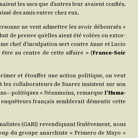
naient les sacs que d’autres leur avaient confiés.
ais­sé des amis entrer chez eux.
Per­sonne ne veut admettre les avoir débour­sés »
ébut de preuve qu’elles aient été volées ou extor­
me chef d’in­cul­pa­tion sert contre Anne et Lucio
t être au centre de cette affaire » (
France-Soir
ri­mer et étouf­fer une action poli­tique, on veut
t les col­la­bo­ra­teurs de Sua­rez insistent sur son
­tions — poli­tiques « Néan­moins, remarque
l’Hu­ma­
s enquê­teurs fran­çais sem­ble­rait démen­tir cette
a­listes (GARI) reven­di­quant l’en­lè­ve­ment, nous
n coup du groupe anar­chiste « Pri­me­ro de Mayo »