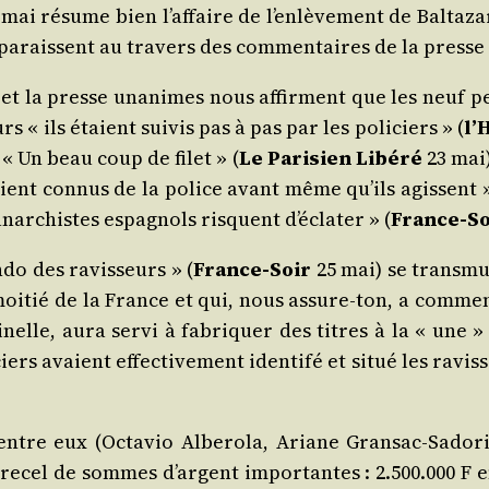
mai résume bien l’af­faire de l’en­lè­ve­ment de Bal­ta­zar
s paraissent au tra­vers des com­men­taires de la presse 
e et la presse una­nimes nous affirment que les neuf per
s « ils étaient sui­vis pas à pas par les poli­ciers » (
l’H
 « Un beau coup de filet » (
Le Pari­sien Libé­ré
23 mai)
taient connus de la police avant même qu’ils agissent »
ar­chistes espa­gnols risquent d’é­cla­ter » (
France-So
do des ravis­seurs » (
France-Soir
25 mai) se trans­mu
moi­tié de la France et qui, nous assure-ton, a com­men­
­mi­nelle, aura ser­vi à fabri­quer des titres à la « une
ciers avaient effec­ti­ve­ment iden­ti­fé et situé les ravis
ntre eux (Octa­vio Albe­ro­la, Ariane Gran­sac-Sado­r
e recel de sommes d’argent impor­tantes : 2.500.000 F 