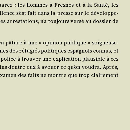
Sua­rez : les hommes à Fresnes et à la San­té, les
silence s’est fait dans la presse sur le déve­lop­pe­
 arres­ta­tions, n’a tou­jours ver­sé au dos­sier de
en pâture à une « opi­nion publique » soi­gneu­se­
nes des réfu­giés poli­tiques espa­gnols connus, et
police à trou­ver une expli­ca­tion plau­sible à ces
ains d’entre eux à avouer ce qu’on vou­dra. Après,
 l’exa­men des faits ne montre que trop clai­re­ment