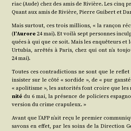
riac (Aude) chez des amis de Rivière. Les cinq pr
Quant aux amis de Rivière, Pierre Gui­bert et Dan
Mais sur­tout, ces trois mil­lions, « la ran­çon réc
(
l’Au­rore
24 mai). Et voi­là sept per­sonnes incu
quées à qui que ce soit. Mais les enquê­teurs et 
Urtu­bia, arrê­tés à Paris, chez qui ont n’a tou­
24 mai).
Toutes ces contra­dic­tions ne sont que le reflet
insis­ter sur le côté « sor­dide », de « pur gans­té
« apo­li­tisme », les auto­ri­tés font croire que l
ni­té
du 6 mai, la pré­sence de poli­ciers espa­gnol
ver­sion du crime crapuleux. »
Avant que l’AFP n’ait reçu le pre­mier com­mu­ni­qu
savons en effet, par les soins de la Direc­tion G