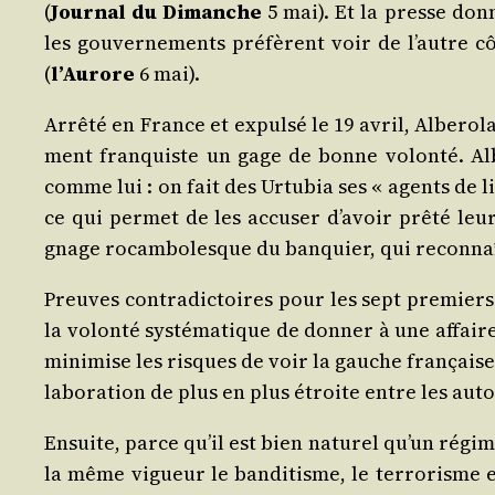
(
Jour­nal du Dimanche
5 mai). Et la presse donne
les gou­ver­ne­ments pré­fèrent voir de l’autre c
(
l’Au­rore
6 mai).
Arrê­té en France et expul­sé le 19 avril, Albe­ro­la
ment fran­quiste un gage de bonne volon­té. Albe­r
comme lui : on fait des Urtu­bia ses « agents de l
ce qui per­met de les accu­ser d’a­voir prê­té le
gnage rocam­bo­lesque du ban­quier, qui recon­naît
Preuves contra­dic­toires pour les sept pre­miers a
la volon­té sys­té­ma­tique de don­ner à une affair
mini­mise les risques de voir la gauche fran­çaise —
la­bo­ra­tion de plus en plus étroite entre les auto
Ensuite, parce qu’il est bien natu­rel qu’un régime
la même vigueur le ban­di­tisme, le ter­ro­risme et