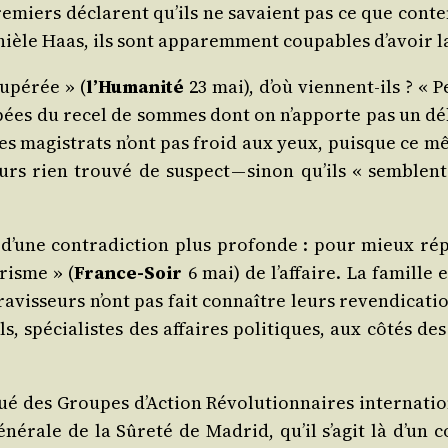
e­miers déclarent qu’ils ne savaient pas ce que conte­
ièle Haas, ils sont appa­rem­ment cou­pables d’a­voir l
u­pé­rée » (
l’Hu­ma­ni­té
23 mai), d’où viennent-ils ? « 
l­pées du recel de sommes dont on n’ap­porte pas un d
les magis­trats n’ont pas froid aux yeux, puisque ce mê
jours rien trou­vé de sus­pect — sinon qu’ils « semblen
 d’une contra­dic­tion plus pro­fonde : pour mieux rép
­risme » (
France-Soir
6 mai) de l’af­faire. La famille e
es ravis­seurs n’ont pas fait connaître leurs reven­di­ca
s, spé­cia­listes des affaires poli­tiques, aux côtés de
é des Groupes d’Ac­tion Révo­lu­tion­naires inter­na­tio­n
éné­rale de la Sûre­té de Madrid, qu’il s’a­git là d’u