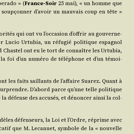
e­ra­do » (
France-Soir
25 mai), « un homme que
e soup­çon­ner d’a­voir un mau­vais coup en tête »
i­tés qui ont vu l’oc­ca­sion d’of­frir au gou­ver­ne­
er Lucio Urtu­bia, un réfu­gié poli­tique espa­gnol
 Chas­tel ont eu le tort de connaître les Urtu­bia,
r la foi d’un numé­ro de télé­phone et d’un témoi­
t les faits saillants de l’af­faire Sua­rez. Quant à
 sur­prendre. D’a­bord parce qu’une telle poli­tique
 la défense des accu­sés, et dénon­cer ain­si la col­
fidèles défen­seurs, la Loi et l’Ordre, réprime avec
­ca­tif que M. Leca­nuet, sym­bole de la « nou­velle