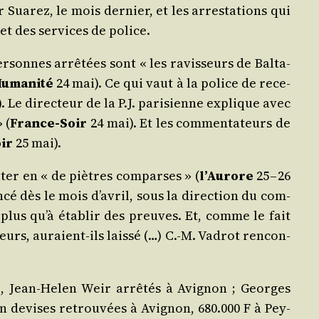
 Sua­rez, le mois der­nier, et les arres­ta­tions qui
et des ser­vices de police.
­sonnes arrê­tées sont « les ravis­seurs de Bal­ta­
u­ma­ni­té
24 mai). Ce qui vaut à la police de rece­
. Le direc­teur de la P.J. pari­sienne explique avec
 (
France-Soir
24 mai). Et les com­men­ta­teurs de
ir
25 mai).
­ter en « de piètres com­parses » (
l’Au­rore
25 – 26
cé dès le mois d’a­vril, sous la direc­tion du com­
 » plus qu’à éta­blir des preuves. Et, comme le fait
­seurs, auraient-ils lais­sé (…) C.-M. Vadrot ren­con­
i, Jean-Helen Weir arrê­tés à Avi­gnon ; Georges
en devises retrou­vées à Avi­gnon, 680.000 F à Pey­