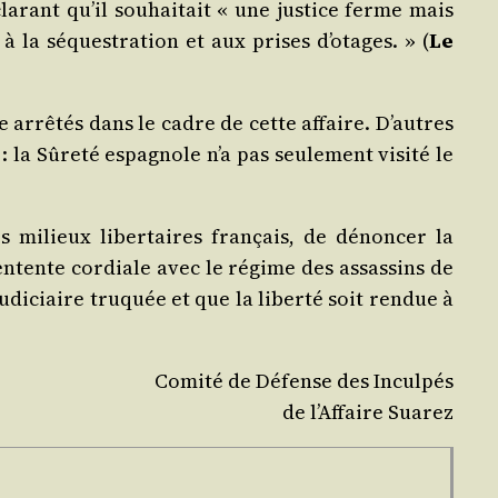
la­rant qu’il sou­hai­tait « une jus­tice ferme mais
à la séques­tra­tion et aux prises d’o­tages. » (
Le
re arrê­tés dans le cadre de cette affaire. D’autres
: la Sûre­té espa­gnole n’a pas seule­ment visi­té le
 milieux liber­taires fran­çais, de dénon­cer la
en­tente cor­diale avec le régime des assas­sins de
udi­ciaire tru­quée et que la liber­té soit ren­due à
Comi­té de Défense des Inculpés
de l’Af­faire Suarez