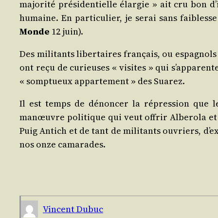
majo­ri­té pré­si­den­tielle élar­gie » ait cru bon
humaine. En par­ti­cu­lier, je serai sans fai­bles
Monde
12 juin).
Des mili­tants liber­taires fran­çais, ou espa­gnol
ont reçu de curieuses « visites » qui s’ap­pa­renten
« somp­tueux appar­te­ment » des Suarez.
Il est temps de dénon­cer la répres­sion que le
manœuvre poli­tique qui veut offrir Albe­ro­la et 
Puig Antich et de tant de mili­tants ouvriers, d’exi
nos onze camarades.
Vincent Dubuc