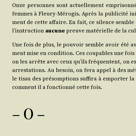
Onze per­sonnes sont actuel­le­ment empri­son­née
femmes à Fleu­ry-Méro­gis. Après la publi­ci­té ini­
ment de cette affaire. En fait, ce silence semble r
l’ins­truc­tion
aucune
preuve maté­rielle de la culp
Une fois de plus, le pou­voir semble avoir été av
ment mise en condi­tion. Ces cou­pables une fois t
on les arrête avec ceux qu’ils fré­quentent, on est
arres­ta­tions. Au besoin, on fera appel à des mé
le tis­su des pré­somp­tions suf­fi­ra à empor­ter 
com­ment il a fonc­tion­né cette fois.
– O –