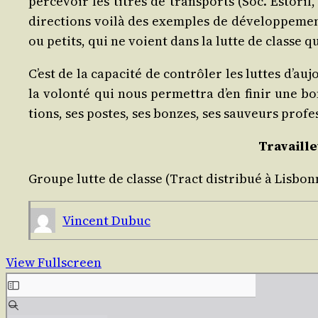
per­ce­voir les titres de trans­ports (Soc. Esto­r
direc­tions voi­là des exemples de déve­lop­pe­me
ou petits, qui ne voient dans la lutte de classe 
C’est de la capa­ci­té de contrô­ler les luttes d’au­
la volon­té qui nous per­met­tra d’en finir une bonn
tions, ses postes, ses bonzes, ses sau­veurs pro­fe­s
Tra­vaill
Groupe lutte de classe (Tract dis­tri­bué à Lisbo
Vincent Dubuc
View Fullscreen