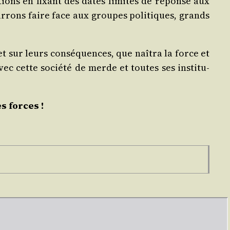
ia­tions en fixant des dates limites de réponse aux
ur­rons faire face aux groupes poli­tiques, grands
es et sur leurs consé­quences, que naî­tra la force et
avec cette socié­té de merde et toutes ses ins­ti­tu­
s forces !