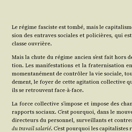
Le régime fas­ciste est tom­bé, mais le capi­ta­lis
sion des entraves sociales et poli­cières, qui est p
classe ouvrière.
Mais la chute du régime ancien s’est fait hors des 
tion. Les mani­fes­ta­tions et la fra­ter­ni­sa­tion
momen­ta­né­ment de contrô­ler la vie sociale, tout 
de­ment, le foyer de cette agi­ta­tion col­lec­tive
ils se retrouvent face-à-face.
La force col­lec­tive s’im­pose et impose des chan­
rap­ports sociaux. C’est pour­quoi, dans le mou­ve­
direc­teurs du per­son­nel, sur­veillants et cont
du tra­vail sala­rié
. C’est pour­quoi les capi­ta­liste