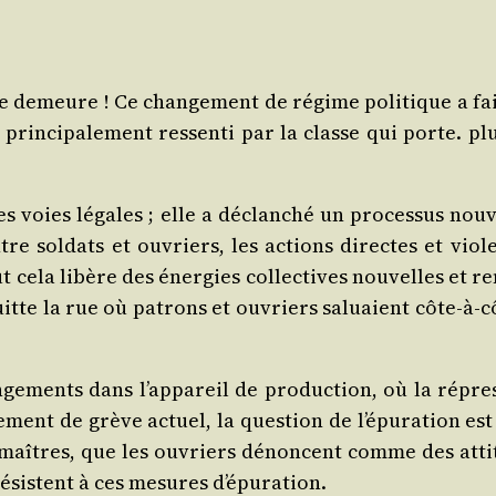
me demeure ! Ce chan­ge­ment de régime poli­tique a fait
rin­ci­pa­le­ment res­sen­ti par la classe qui porte. plu
voies légales ; elle a déclan­ché un pro­ces­sus nou­ve
 entre sol­dats et ouvriers, les actions directes et vio­l
cela libère des éner­gies col­lec­tives nou­velles et ren­f
 quitte la rue où patrons et ouvriers saluaient côte-à-c
ge­ments dans l’ap­pa­reil de pro­duc­tion, où la répres­
ment de grève actuel, la ques­tion de l’é­pu­ra­tion est 
re­maîtres, que les ouvriers dénoncent comme des atti­
s résistent à ces mesures d’épuration.