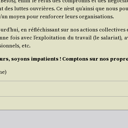
il, Belos), enfin le refus des com­pro­mis et des négo­c
nt des luttes ouvrières. Ce n’est qu’ain­si que nous po
qu’un moyen pour ren­for­cer leurs organisations.
jourd’­hui, en réflé­chis­sant sur nos actions col­lec­tiv
e fois avec l’ex­ploi­ta­tion du tra­vail (le sala­riat), 
ion­nels, etc.
eurs, soyons impa­tients ! Comp­tons sur nos propre
nne)