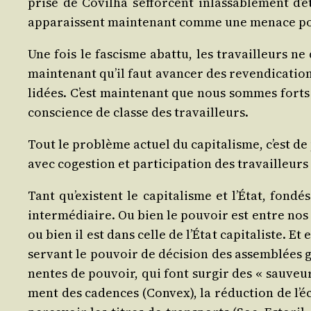
prise de Covil­ha s’ef­forcent inlas­sa­ble­ment d’
appa­raissent main­te­nant comme une menace pou
Une fois le fas­cisme abat­tu, les tra­vailleurs n
main­te­nant qu’il faut avan­cer des reven­di­ca­ti
li­dées. C’est main­te­nant que nous sommes forts
conscience de classe des travailleurs.
Tout le pro­blème actuel du capi­ta­lisme, c’est de
avec coges­tion et par­ti­ci­pa­tion des tra­vailleu
Tant qu’existent le capi­ta­lisme et l’É­tat, fon­d
inter­mé­diaire. Ou bien le pou­voir est entre nos 
ou bien il est dans celle de l’É­tat capi­ta­liste. 
ser­vant le pou­voir de déci­sion des assem­blées g
nentes de pou­voir, qui font sur­gir des « sau­veur
ment des cadences (Convex), la réduc­tion de l’é­c