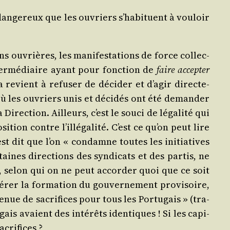
 dan­ge­reux que les ouvriers s’ha­bi­tuent à vou­loir
s ouvrières, les mani­fes­ta­tions de force col­lec­
ter­mé­diaire ayant pour fonc­tion de
faire accep­ter
a revient à refu­ser de déci­der et d’a­gir direc­te­
, où les ouvriers unis et déci­dés ont été deman­der
Direc­tion. Ailleurs, c’est le sou­ci de léga­li­té qui
on contre l’illé­ga­li­té. C’est ce qu’on peut lire
est dit que l’on « condamne toutes les ini­tia­tives
aines direc­tions des syn­di­cats et des par­tis, ne
es, selon qui on ne peut accor­der quoi que ce soit
­dé­rer la for­ma­tion du gou­ver­ne­ment pro­vi­soire,
enue de sacri­fices pour tous les Por­tu­gais » (tra­
ais avaient des inté­rêts iden­tiques ! Si les capi­
acrifices ?