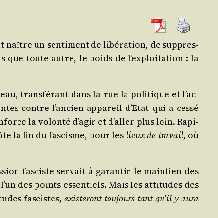
 naître un sen­ti­ment de libé­ra­tion, de sup­pres­
s que toute autre, le poids de l’ex­ploi­ta­tion : la
au, trans­fé­rant dans la rue la poli­tique et l’ac­
entes contre l’an­cien appa­reil d’E­tat qui a ces­sé
orce la volon­té d’a­gir et d’al­ler plus loin. Rapi­
ôte la fin du fas­cisme, pour les
lieux de tra­vail
, où
sion fas­ciste ser­vait à garan­tir le main­tien des
l’un des points essen­tiels. Mais les atti­tudes des
tudes fas­cistes,
exis­te­ront tou­jours tant qu’il y aura