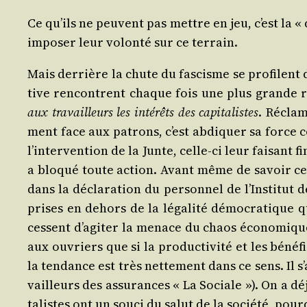
Ce qu’ils ne peuvent pas mettre en jeu, c’est la « di
impo­ser leur volon­té sur ce terrain.
Mais der­rière la chute du fas­cisme se pro­filent 
tive ren­contrent chaque fois une plus grande ré
aux tra­vailleurs les inté­rêts des capi­ta­listes
. Récla­m
ment face aux patrons, c’est abdi­quer sa force col
l’in­ter­ven­tion de la Junte, celle-ci leur fai­sant 
a blo­qué toute action. Avant même de savoir ce qu
dans la décla­ra­tion du per­son­nel de l’Ins­ti­tu
prises en dehors de la léga­li­té démo­cra­tique qu
cessent d’a­gi­ter la menace du chaos éco­no­mique
aux ouvriers que si la pro­duc­ti­vi­té et les béné­fi
la ten­dance est très net­te­ment dans ce sens. Il s
vailleurs des assu­rances « La Sociale »). On a déj
ta­listes ont un sou­ci du salut de la socié­té, pour