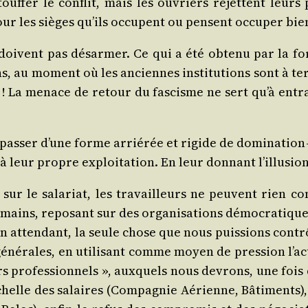
é­touf­fer le conflit, mais les ouvriers rejettent leur
r les sièges qu’ils occupent ou pensent occu­per bi
e doivent pas désar­mer. Ce qui a été obte­nu par la fo
ons, au moment où les anciennes ins­ti­tu­tions sont à 
 ! La menace de retour du fas­cisme ne sert qu’à entra­
 pas­ser d’une forme arrié­rée et rigide de domi­na­tion
rs à leur propre exploi­ta­tion. En leur don­nant l’illu­s
és sur le sala­riat, les tra­vailleurs ne peuvent rien co
mains, repo­sant sur des orga­ni­sa­tions démo­cra­tiqu
Et en atten­dant, la seule chose que nous puis­sions cont
éné­rales, en uti­li­sant comme moyen de pres­sion l’ac­
s pro­fes­sion­nels », aux­quels nous devrons, une fois
helle des salaires (Com­pa­gnie Aérienne, Bâti­ments),