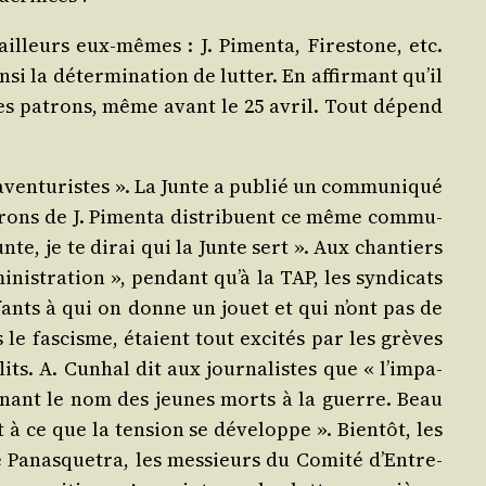
ailleurs eux-mêmes : J. Pimen­ta, Fires­tone, etc.
si la déter­mi­na­tion de lut­ter. En affir­mant qu’il
e des patrons, même avant le 25 avril. Tout dépend
 aven­tu­ristes ». La Junte a publié un com­mu­ni­qué
atrons de J. Pimen­ta dis­tri­buent ce même com­mu­
nte, je te dirai qui la Junte sert ». Aux chan­tiers
nis­tra­tion », pen­dant qu’à la TAP, les syn­di­cats
fants à qui on donne un jouet et qui n’ont pas de
us le fas­cisme, étaient tout exci­tés par les grèves
. A. Cun­hal dit aux jour­na­listes que « l’im­pa­
­nant le nom des jeunes morts à la guerre. Beau
 à ce que la ten­sion se déve­loppe ». Bien­tôt, les
 Panas­que­tra, les mes­sieurs du Comi­té d’En­tre­