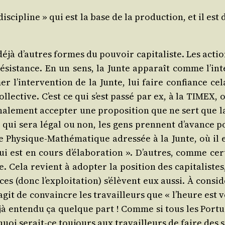
s­ci­pline » qui est la base de la pro­duc­tion, et il est
déjà d’autres formes du pou­voir capi­ta­liste. Les action
sis­tance. En un sens, la Junte appa­raît comme l’in­
er l’in­ter­ven­tion de la Junte, lui faire confiance cel
­lec­tive. C’est ce qui s’est pas­sé par ex, à la TIMEX
fina­le­ment accep­ter une pro­po­si­tion que ne sert que la 
i sera légal ou non, les gens prennent d’a­vance posi­ti
t de Phy­sique-Mathé­ma­tique adres­sée à la Junte, où il 
i est en cours d’é­la­bo­ra­tion ». D’autres, comme cer­t
. Cela revient à adop­ter la posi­tion des capi­ta­list
ces (donc l’ex­ploi­ta­tion) s’é­lèvent eux aus­si. À consi
’a­git de convaincre les tra­vailleurs que « l’heure est v
à enten­du ça quelque part ! Comme si tous les Por­tu­g
­quoi serait-ce tou­jours aux tra­vailleurs de faire des s