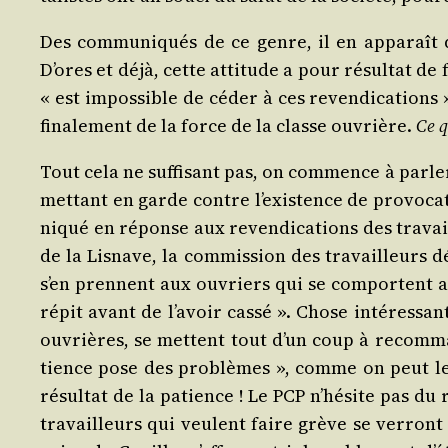
Des com­mu­ni­qués de ce genre, il en appa­raît d
D’ores et déjà, cette atti­tude a pour résul­tat de f
« est impos­sible de céder à ces reven­di­ca­tion
fina­le­ment de la force de la classe ouvrière.
Ce q
Tout cela ne suf­fi­sant pas, on com­mence à par­ler
met­tant en garde contre l’exis­tence de pro­vo­ca
ni­qué en réponse aux reven­di­ca­tions des tra­vai
de la Lis­nave, la com­mis­sion des tra­vailleurs dé
s’en prennent aux ouvriers qui se com­portent av
répit avant de l’a­voir cas­sé ». Chose inté­res­san
ouvrières, se mettent tout d’un coup à recom­man­
tience pose des pro­blèmes », comme on peut le
résul­tat de la patience ! Le PCP n’hé­site pas du 
tra­vailleurs qui veulent faire grève se ver­ront 