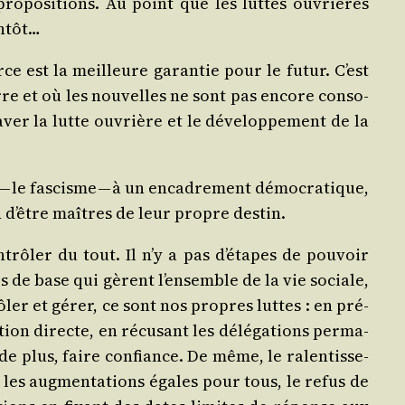
s pro­po­si­tions. Au point que les luttes ouvrières
entôt…
rce est la meilleure garan­tie pour le futur. C’est
terre et où les nou­velles ne sont pas encore conso­
ver la lutte ouvrière et le déve­lop­pe­ment de la
 — le fas­cisme — à un enca­dre­ment démo­cra­tique,
ion d’être maîtres de leur propre destin.
ntrô­ler du tout. Il n’y a pas d’é­tapes de pou­voir
es de base qui gèrent l’en­semble de la vie sociale,
rô­ler et gérer, ce sont nos propres luttes : en pré­
tion directe, en récu­sant les délé­ga­tions per­ma­
 de plus, faire confiance. De même, le ralen­tis­se­
 les aug­men­ta­tions égales pour tous, le refus de