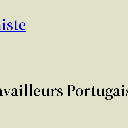
iste
availleurs Portugai