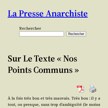
Aller
La Presse Anarchiste
au
contenu
Rechercher
Rechercher
Sur Le Texte « Nos
Points Communs »
À la fois très bon et très mau­vais. Très bon : il y a
tout, ou presque, sans trop d’am­bi­guï­té (le moins