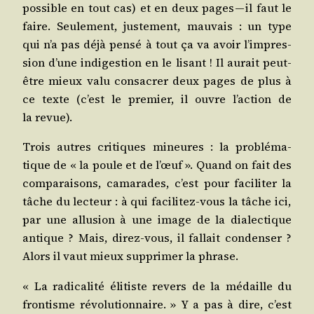
pos­sible en tout cas) et en deux pages — il faut le
faire. Seule­ment, jus­te­ment, mau­vais : un type
qui n’a pas déjà pen­sé à tout ça va avoir l’im­pres­
sion d’une indi­ges­tion en le lisant ! Il aurait peut-
être mieux valu consa­crer deux pages de plus à
ce texte (c’est le pre­mier, il ouvre l’ac­tion de
la revue).
Trois autres cri­tiques mineures : la pro­blé­ma­
tique de « la poule et de l’œuf ». Quand on fait des
com­pa­rai­sons, cama­rades, c’est pour faci­li­ter la
tâche du lec­teur : à qui faci­li­tez-vous la tâche ici,
par une allu­sion à une image de la dia­lec­tique
antique ? Mais, direz-vous, il fal­lait conden­ser ?
Alors il vaut mieux sup­pri­mer la phrase.
« La radi­ca­li­té éli­tiste revers de la médaille du
fron­tisme révo­lu­tion­naire. » Y a pas à dire, c’est