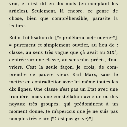
vrai, et c’est dit en dix mots (en comp­tant les
articles). Seule­ment, là encore, ce genre de
chose, bien que com­pré­hen­sible, para­site la
lecture.
Enfin, l’u­ti­li­sa­tion de [*« pro­lé­ta­riat »e(= ouvrier*],
= pure­ment et sim­ple­ment ouvrier, au lieu de :
e
classe, au sens très vague que çà avait au XIX
,
cen­trée sur une classe, au sens plus pré­cis, d’ou­
vriers. C’est la seule façon, je crois, de com­
prendre ce pauvre vieux Karl Marx, sans le
mettre en contra­dic­tion avec lui-même toutes les
dix lignes. Une classe n’est pas un État avec une
fron­tière, mais une constel­la­tion avec un ou des
noyaux très grou­pés, qui pré­do­minent à un
moment don­né. Je m’a­per­çois que je ne suis pas
non plus très clair. [*C’est pas grave).*]