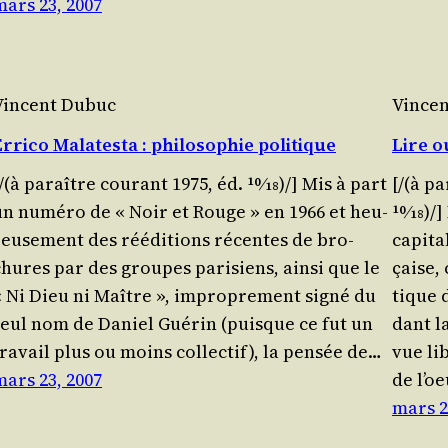
mars 23, 2007
Vincent Dubuc
Vince
Errico Malatesta : philosophie politique
Lire o
/(à paraître cou­rant 1975, éd. 10⁄18)/] Mis à part
[/(à pa
un numé­ro de « Noir et Rouge » en 1966 et heu­
10⁄18)/
reu­se­ment des réédi­tions récentes de bro­
capi­t
chures par des groupes pari­siens, ain­si que le
çaise, 
« Ni Dieu ni Maître », impro­pre­ment signé du
tique 
seul nom de Daniel Gué­rin (puisque ce fut un
dant la
ra­vail plus ou moins col­lec­tif), la pen­sée de…
vue lib
mars 23, 2007
de l’o
mars 2