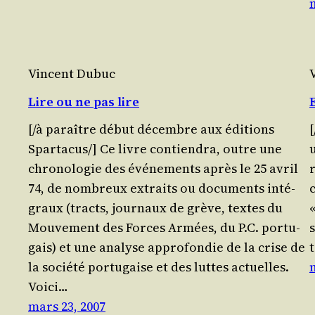
Vincent Dubuc
Lire ou ne pas lire
[/​à paraître début décembre aux édi­tions
[
Spartacus/] Ce livre contien­dra, outre une
chro­no­lo­gie des évé­ne­ments après le 25 avril
74, de nom­breux extraits ou docu­ments inté­
graux (tracts, jour­naux de grève, textes du
Mou­ve­ment des Forces Armées, du P.C. por­tu­
gais) et une ana­lyse appro­fon­die de la crise de
t
la socié­té por­tu­gaise et des luttes actuelles.
Voi­ci…
mars 23, 2007