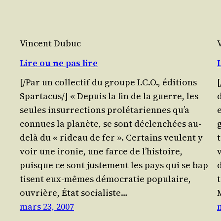
Vincent Dubuc
Lire ou ne pas lire
[/​Par un col­lec­tif du groupe I.C.O., édi­tions
Spartacus/] « Depuis la fin de la guerre, les
seules insur­rec­tions pro­lé­ta­riennes qu’a
e
connues la pla­nète, se sont déclen­chées au-
g
delà du « rideau de fer ». Cer­tains veulent y
voir une iro­nie, une farce de l’his­toire,
v
puisque ce sont jus­te­ment les pays qui se bap­
d
tisent eux-mêmes démo­cra­tie popu­laire,
ouvrière, État socia­liste…
mars 23, 2007