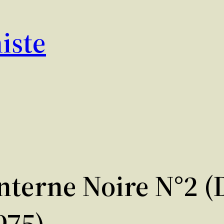
iste
nterne Noire N°2 
975)