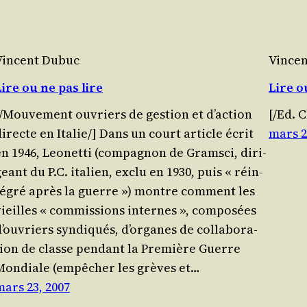
Vincent Dubuc
Vince
Lire ou ne pas lire
Lire o
[/​Mouvement ouvriers de ges­tion et d’ac­tion
[/​Ed.
directe en Italie/] Dans un court article écrit
mars 2
n 1946, Leo­net­ti (com­pa­gnon de Gram­sci, diri­
eant du P.C. ita­lien, exclu en 1930, puis « réin­
té­gré après la guerre ») montre com­ment les
ieilles « com­mis­sions internes », com­po­sées
’ou­vriers syn­di­qués, d’or­ganes de col­la­bo­ra­
tion de classe pen­dant la Pre­mière Guerre
Mon­diale (empê­cher les grèves et…
mars 23, 2007