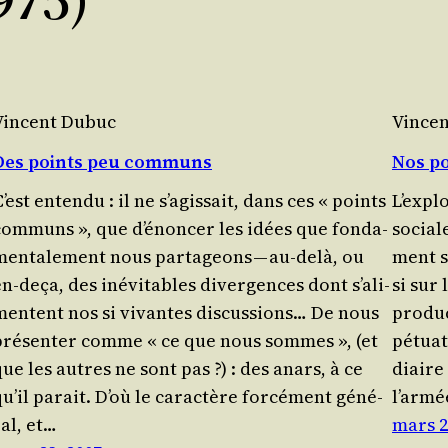
Vincent Dubuc
Vince
Des points peu communs
Nos p
’est enten­du : il ne s’a­gis­sait, dans ces « points
L’ex­pl
com­muns », que d’é­non­cer les idées que fon­da­
social
men­ta­le­ment nous par­ta­geons — au-delà, ou
ment s
n-deça, des inévi­tables diver­gences dont s’a­li­
si sur 
mentent nos si vivantes dis­cus­sions… De nous
product
pré­sen­ter comme « ce que nous sommes », (et
pé­tua­
ue les autres ne sont pas ?) : des anars, à ce
diaire 
u’il parait. D’où le carac­tère for­cé­ment géné­
l’ar­m
ral, et…
mars 2