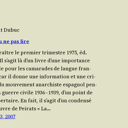
nt Dubuc
u ne pas lire
raître le pre­mier tri­mestre 1975, éd.
] Il s’a­git là d’un livre d’une impor­tance
ale pour les cama­rades de langue fran­
car il donne une infor­ma­tion et une cri­
du mou­ve­ment anar­chiste espa­gnol pen­
 guerre civile 1936 – 1939, d’un point de
ertaire. En fait, il s’a­git d’un conden­sé
euvre de Pei­rats « La…
3, 2007