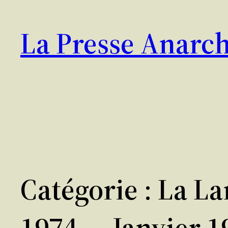
Aller
au
La Presse Anarch
contenu
Catégorie :
La La
1974 — Janvier 1