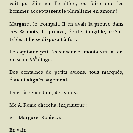
vait pu éli­mi­ner l’a­dul­tère, ou faire que les
hommes accep­tassent le plu­ra­lisme en amour !
Mar­ga­ret le trom­pait. Il en avait la preuve dans
ces 35 mots, la preuve, écrite, tan­gible, irré­fu­
table… Elle se dis­po­sait à fuir.
Le capi­taine prit l’as­cen­seur et mon­ta sur la ter­
è
rasse du 96
étage.
Des cen­taines de petits avions, tous mar­qués,
étaient ali­gnés sagement.
Ici et là cepen­dant, des vides…
Mc A. Ronie cher­cha, inquisiteur :
« ― Mar­ga­ret Ronie… »
En vain !