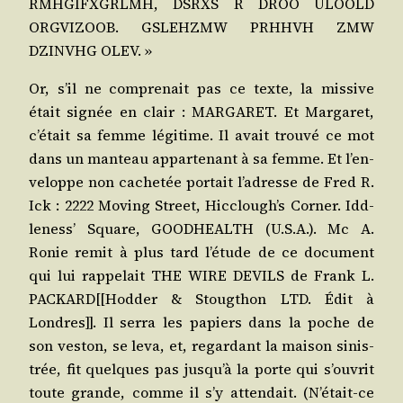
RMHGIFXGRLMH, DSRXS R DROO ULOOLD
ORGVIZOOB. GSLEHZMW PRHHVH ZMW
DZINVHG OLEV. »
Or, s’il ne com­pre­nait pas ce texte, la mis­sive
était signée en clair : MARGARET. Et Mar­ga­ret,
c’é­tait sa femme légi­time. Il avait trou­vé ce mot
dans un man­teau appar­te­nant à sa femme. Et l’en­
ve­loppe non cache­tée por­tait l’a­dresse de Fred R.
Ick : 2222 Moving Street, Hic­clough’s Cor­ner. Idd­
le­ness’ Square, GOODHEALTH (U.S.A.). Mc A.
Ronie remit à plus tard l’é­tude de ce docu­ment
qui lui rap­pe­lait THE WIRE DEVILS de Frank L.
PACKARD[[Hodder & Stoug­thon LTD. Édit à
Londres]]. Il ser­ra les papiers dans la poche de
son ves­ton, se leva, et, regar­dant la mai­son sinis­
trée, fit quelques pas jus­qu’à la porte qui s’ou­vrit
toute grande, comme il s’y atten­dait. (N’é­tait-ce