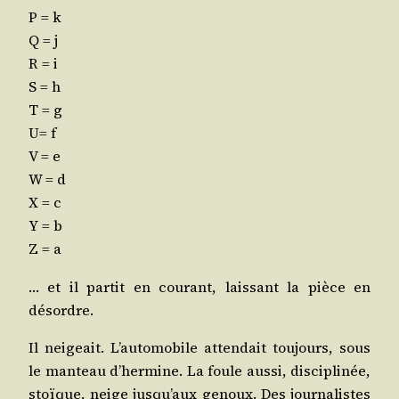
P = k
Q = j
R = i
S = h
T = g
U= f
V = e
W = d
X = c
Y = b
Z = a
… et il par­tit en cou­rant, lais­sant la pièce en
désordre.
Il nei­geait. L’au­to­mo­bile atten­dait tou­jours, sous
le man­teau d’her­mine. La foule aus­si, dis­ci­pli­née,
stoïque, neige jus­qu’aux genoux. Des jour­na­listes