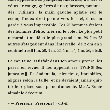
vêtus de rouge, guê­trés de noir, bros­sés, pom­ma­
dés, ruti­lants, la main gauche apla­tie sur le
coeur, l’in­dex droit poin­té vers le ciel, dans un
garde-à-vous impec­cable. Ces 25 hommes étaient
des hommes d’é­lite, triés sur le volet. Le plus petit
mesu­rait 1 m. 48 et le plus grand 1 m. 96. Les 23
autres s’é­ta­geaient dans l’in­ter­valle, de 2 cm en 2
centimètres[[1 m. 50, 1 m. 52, 1 m. 54, 1 m. 56, etc.]].
Le capi­taine, satis­fait dans son amour-propre, les
pas­sa en revue. Il les appe­lait ses TWINS[[Ses
jumeaux.]]. Ils étaient là, silen­cieux, immo­biles,
ali­gnés selon la taille, et ne devaient jamais quit­
ter leur place sous peine d’a­mende. Mc A. Ronie
aimait le décorum.
« ― Pres­sons ! Pres­sons ! » dit-il.