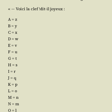
« ― Voi­ci la clef !dit-il joyeux :
A = z
B = y
C = x
D = w
E = v
F = u
G = t
H = s
I = r
J = q
K = p
L = o
M = n
N = m
O = l