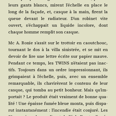
leurs gants blancs, mirent l’é­chelle en place le
long de la façade, et, casque à la main, firent la
queue devant le radia­teur. D’un robi­net vite
ouvert, s’é­chap­pait un liquide inco­lore, dont
chaque homme rem­plit son casque.
Mc A. Ronie s’as­sit sur le trot­toir en caou­tchouc,
tour­nant le dos à la vil­la sinis­trée, et se mit en
devoir de lire une lettre écrite sur papier mauve.
Pen­dant ce temps, les TWINS n’é­taient pas inac­
tifs. Tou­jours dans un ordre impres­sion­nant, ils
grim­paient à l’é­chelle, puis, avec un ensemble
remar­quable, ils cha­vi­rèrent le conte­nu de leur
casque, qui tom­ba au petit bon­heur. Mais qu’im­
por­tait ? Le pro­duit était vrai­ment de bonne qua­
li­té ! Une épaisse fumée bleue mon­ta, puis dis­pa­
rut ins­tan­ta­né­ment : l’in­cen­die était conju­ré. Les