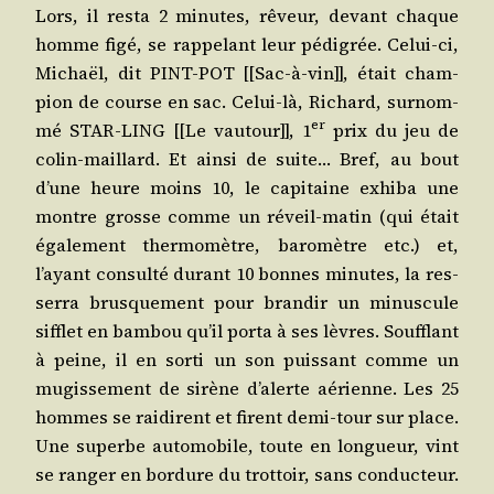
Lors, il res­ta 2 minutes, rêveur, devant chaque
homme figé, se rap­pe­lant leur pédi­grée. Celui-ci,
Michaël, dit PINT-POT [[Sac-à-vin]], était cham­
pion de course en sac. Celui-là, Richard, sur­nom­
er
mé STAR-LING [[Le vau­tour]], 1
prix du jeu de
colin-maillard. Et ain­si de suite… Bref, au bout
d’une heure moins 10, le capi­taine exhi­ba une
montre grosse comme un réveil-matin (qui était
éga­le­ment ther­mo­mètre, baro­mètre etc.) et,
l’ayant consul­té durant 10 bonnes minutes, la res­
ser­ra brus­que­ment pour bran­dir un minus­cule
sif­flet en bam­bou qu’il por­ta à ses lèvres. Souf­flant
à peine, il en sor­ti un son puis­sant comme un
mugis­se­ment de sirène d’a­lerte aérienne. Les 25
hommes se rai­dirent et firent demi-tour sur place.
Une superbe auto­mo­bile, toute en lon­gueur, vint
se ran­ger en bor­dure du trot­toir, sans conduc­teur.