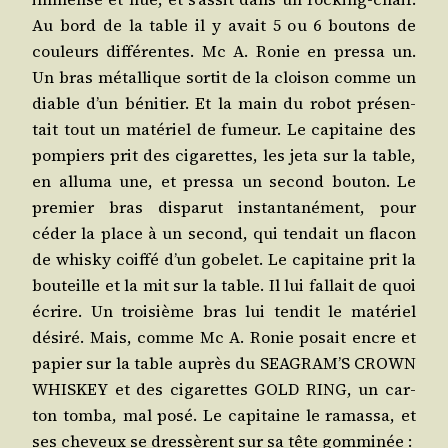
Au bord de la table il y avait 5 ou 6 bou­tons de
cou­leurs dif­fé­rentes. Mc A. Ronie en pres­sa un.
Un bras métal­lique sor­tit de la cloi­son comme un
diable d’un béni­tier. Et la main du robot pré­sen­
tait tout un maté­riel de fumeur. Le capi­taine des
pom­piers prit des ciga­rettes, les jeta sur la table,
en allu­ma une, et pres­sa un second bou­ton. Le
pre­mier bras dis­pa­rut ins­tan­ta­né­ment, pour
céder la place à un second, qui ten­dait un fla­con
de whis­ky coif­fé d’un gobe­let. Le capi­taine prit la
bou­teille et la mit sur la table. Il lui fal­lait de quoi
écrire. Un troi­sième bras lui ten­dit le maté­riel
dési­ré. Mais, comme Mc A. Ronie posait encre et
papier sur la table auprès du SEAGRAM’S CROWN
WHISKEY et des ciga­rettes GOLD RING, un car­
ton tom­ba, mal posé. Le capi­taine le ramas­sa, et
ses che­veux se dres­sèrent sur sa tête gomminée :