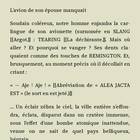
L’a­vion de son épouse manquait
Sou­dain colé­reux, notre homme enjam­ba la car­
lingue de son avio­nette (sur­no­mée en SLANG
[[Argot.]] : TEARING [[La déchi­rante.]]. Mais où
aller ? Et pour­quoi se van­ger ? Ses dents cla­
quaient comme des touches de REMINGTON. Et,
brus­que­ment, au moment pré­cis où il décol­lait en
criant :
« ― Aje ! Aje ! » [[Abré­via­tion de « ALEA JACTA
EST » (le sort en est jeté.)]]
… Un éclair zébra le ciel, la ville entière s’ef­fon­
dra, écla­ta, dis­pa­rut dans un cra­tère immense,
sous l’ef­fet d’une bombe ato­mique inat­ten­due,
venue on ne sait de quel pays bel­li­queux,
lointain…