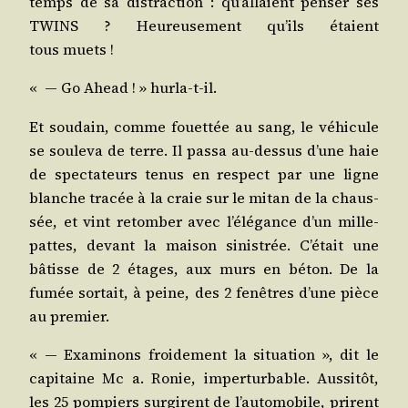
temps de sa dis­trac­tion : qu’al­laient pen­ser ses
TWINS ? Heu­reu­se­ment qu’ils étaient
tous muets !
« ― Go Ahead ! » hurla-t-il.
Et sou­dain, comme fouet­tée au sang, le véhi­cule
se sou­le­va de terre. Il pas­sa au-des­sus d’une haie
de spec­ta­teurs tenus en res­pect par une ligne
blanche tra­cée à la craie sur le mitan de la chaus­
sée, et vint retom­ber avec l’é­lé­gance d’un mille-
pattes, devant la mai­son sinis­trée. C’é­tait une
bâtisse de 2 étages, aux murs en béton. De la
fumée sor­tait, à peine, des 2 fenêtres d’une pièce
au premier.
« ― Exa­mi­nons froi­de­ment la situa­tion », dit le
capi­taine Mc a. Ronie, imper­tur­bable. Aus­si­tôt,
les 25 pom­piers sur­girent de l’au­to­mo­bile, prirent