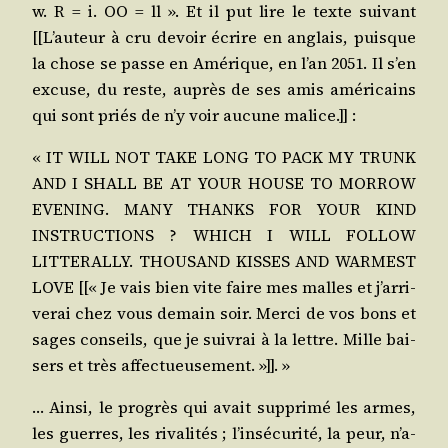
w. R = i. OO = ll ». Et il put lire le texte sui­vant
[[L’au­teur à cru devoir écrire en anglais, puisque
la chose se passe en Amé­rique, en l’an 2051. Il s’en
excuse, du reste, auprès de ses amis amé­ri­cains
qui sont priés de n’y voir aucune malice.]] :
« IT WILL NOT TAKE LONG TO PACK MY TRUNK
AND I SHALL BE AT YOUR HOUSE TO MORROW
EVENING. MANY THANKS FOR YOUR KIND
INSTRUCTIONS ? WHICH I WILL FOLLOW
LITTERALLY. THOUSAND KISSES AND WARMEST
LOVE [[« Je vais bien vite faire mes malles et j’ar­ri­
ve­rai chez vous demain soir. Mer­ci de vos bons et
sages conseils, que je sui­vrai à la lettre. Mille bai­
sers et très affectueusement. »]]. »
… Ain­si, le pro­grès qui avait sup­pri­mé les armes,
les guerres, les riva­li­tés ; l’in­sé­cu­ri­té, la peur, n’a­