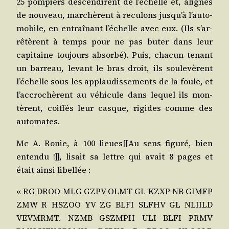
25 pom­piers des­cen­dirent de l’é­chelle et, ali­gnés
de nou­veau, mar­chèrent à recu­lons jus­qu’à l’au­to­
mo­bile, en entraî­nant l’é­chelle avec eux. (Ils s’ar­
rê­tèrent à temps pour ne pas buter dans leur
capi­taine tou­jours absor­bé). Puis, cha­cun tenant
un bar­reau, levant le bras droit, ils sou­le­vèrent
l’é­chelle sous les applau­dis­se­ments de la foule, et
l’ac­cro­chèrent au véhi­cule dans lequel ils mon­
tèrent, coif­fés leur casque, rigides comme des
automates.
Mc A. Ronie, à 100 lieues[[Au sens figu­ré, bien
enten­du !]], lisait sa lettre qui avait 8 pages et
était ain­si libellée :
« RG DROO MLG GZPV OLMT GL KZXP NB GIMFP
ZMW R HSZOO YV ZG BLFI SLFHV GL NLIILD
VEVMRMT. NZMB GSZMPH ULI BLFI PRMV