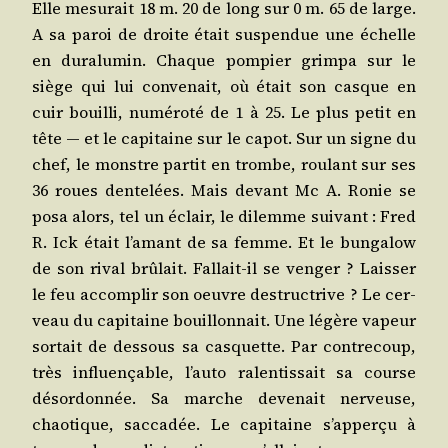
Elle mesu­rait 18 m. 20 de long sur 0 m. 65 de large.
A sa paroi de droite était sus­pen­due une échelle
en dura­lu­min. Chaque pom­pier grim­pa sur le
siège qui lui conve­nait, où était son casque en
cuir bouilli, numé­ro­té de 1 à 25. Le plus petit en
tête ― et le capi­taine sur le capot. Sur un signe du
chef, le monstre par­tit en trombe, rou­lant sur ses
36 roues den­te­lées. Mais devant Mc A. Ronie se
posa alors, tel un éclair, le dilemme sui­vant : Fred
R. Ick était l’a­mant de sa femme. Et le bun­ga­low
de son rival brû­lait. Fal­lait-il se ven­ger ? Lais­ser
le feu accom­plir son oeuvre des­truc­trive ? Le cer­
veau du capi­taine bouillon­nait. Une légère vapeur
sor­tait de des­sous sa cas­quette. Par contre­coup,
très influen­çable, l’au­to ralen­tis­sait sa course
désor­don­née. Sa marche deve­nait ner­veuse,
chao­tique, sac­ca­dée. Le capi­taine s’ap­per­çu à