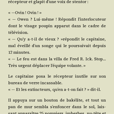
récep­teur et gla­pit d’une voix de stentor :
« ―Ovin ! Ovin ! »
« ― Owen ? Lui-même ! Répon­dit l’in­ter­lo­cu­teur
dont le visage pou­pin appa­rut dans le cadre de
télévision.
« ― Qu’y a‑t-il de vieux ? »répon­dit le capi­taine,
mal éveillé d’un songe qui le pour­sui­vait depuis
12 minutes.
« ― Le feu est dans la vil­la de Fred R. Ick. Stop…
Très urgent dépla­cer l’é­quipe volante. »
Le capi­taine posa le récep­teur inutile sur son
bureau de verre incassable.
« ― Et les extinc­teurs, qu’en a‑t-on fait ? » dit-il.
Il appuya sur un bou­ton de baké­lite, et tout un
pan de mur sem­bla s’en­fon­cer dans le sol, lais­
sant appa­raître 25 pom­piers, imberbes, nu-tête et