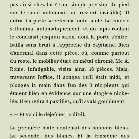
pas ain­si chez lui ? Une simple pres­sion du pied
sur le seuil action­nait un res­sort invi­sible). Il
entra. La porte se refer­ma toute seule. Le cou­loir
s’illu­mi­na, auto­ma­ti­que­ment, et un tapis rou­lant
le condui­sit jus­qu’au salon, dont la porte s’en­tre­
bailla sans bruit à l’ap­proche du capi­taine. Rien
d’a­nor­mal dans cette pièce, où, comme par­tout
du reste, le mobi­lier était en métal chro­mé. Mc A.
Ronie, infa­ti­gable, visi­ta ain­si 18 pièces. Mais,
tra­ver­sant l’of­fice, il son­gea qu’il était midi, et
plon­gea la main dans l’un des 3 réci­pients qui
étaient bien en évi­dence sur une éta­gère nicke­
lée. Il en reti­ra 4 pas­tilles, qu’il ava­la goulûment :
« ― Et voi­ci le déjeû­ner ! » dit-il.
La pre­mière boite conte­nait des bon­bons bleus.
La seconde, des blancs. Et la troi­sième des