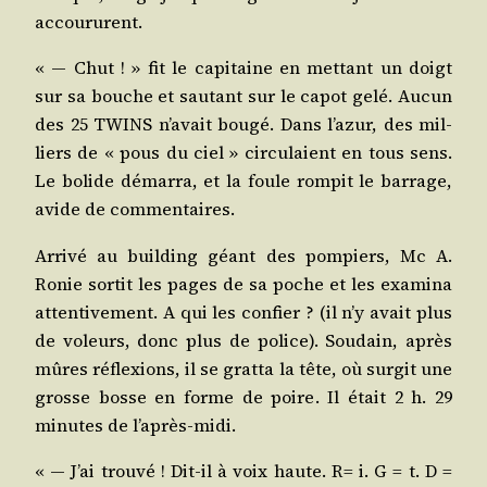
accoururent.
« ― Chut ! » fit le capi­taine en met­tant un doigt
sur sa bouche et sau­tant sur le capot gelé. Aucun
des 25 TWINS n’a­vait bou­gé. Dans l’a­zur, des mil­
liers de « pous du ciel » cir­cu­laient en tous sens.
Le bolide démar­ra, et la foule rom­pit le bar­rage,
avide de commentaires.
Arri­vé au buil­ding géant des pom­piers, Mc A.
Ronie sor­tit les pages de sa poche et les exa­mi­na
atten­ti­ve­ment. A qui les confier ? (il n’y avait plus
de voleurs, donc plus de police). Sou­dain, après
mûres réflexions, il se grat­ta la tête, où sur­git une
grosse bosse en forme de poire. Il était 2 h. 29
minutes de l’après-midi.
« ― J’ai trou­vé ! Dit-il à voix haute. R= i. G = t. D =