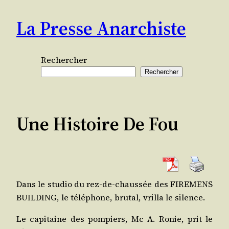
Aller
La Presse Anarchiste
au
contenu
Rechercher
Rechercher
Une Histoire De Fou
Dans le stu­dio du rez-de-chaus­sée des FIREMENS
BUILDING, le télé­phone, bru­tal, vrilla le silence.
Le capi­taine des pom­piers, Mc A. Ronie, prit le