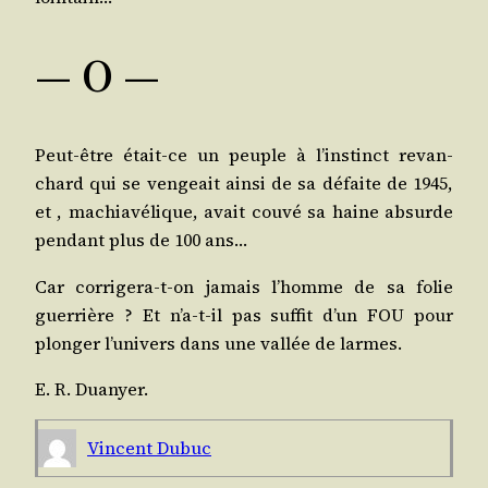
— O —
Peut-être était-ce un peuple à l’ins­tinct revan­
chard qui se ven­geait ain­si de sa défaite de 1945,
et , machia­vé­lique, avait cou­vé sa haine absurde
pen­dant plus de 100 ans…
Car cor­ri­ge­ra-t-on jamais l’homme de sa folie
guer­rière ? Et n’a-t-il pas suf­fit d’un FOU pour
plon­ger l’u­ni­vers dans une val­lée de larmes.
E. R. Duanyer.
Vincent Dubuc