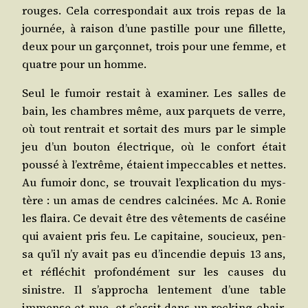
rouges. Cela cor­res­pon­dait aux trois repas de la
jour­née, à rai­son d’une pas­tille pour une fillette,
deux pour un gar­çon­net, trois pour une femme, et
quatre pour un homme.
Seul le fumoir res­tait à exa­mi­ner. Les salles de
bain, les chambres même, aux par­quets de verre,
où tout ren­trait et sor­tait des murs par le simple
jeu d’un bou­ton élec­trique, où le confort était
pous­sé à l’ex­trême, étaient impec­cables et nettes.
Au fumoir donc, se trou­vait l’ex­pli­ca­tion du mys­
tère : un amas de cendres cal­ci­nées. Mc A. Ronie
les flai­ra. Ce devait être des vête­ments de caséine
qui avaient pris feu. Le capi­taine, sou­cieux, pen­
sa qu’il n’y avait pas eu d’in­cen­die depuis 13 ans,
et réflé­chit pro­fon­dé­ment sur les causes du
sinistre. Il s’ap­pro­cha len­te­ment d’une table
immense et nue, et s’as­sit dans un rocking-chair.