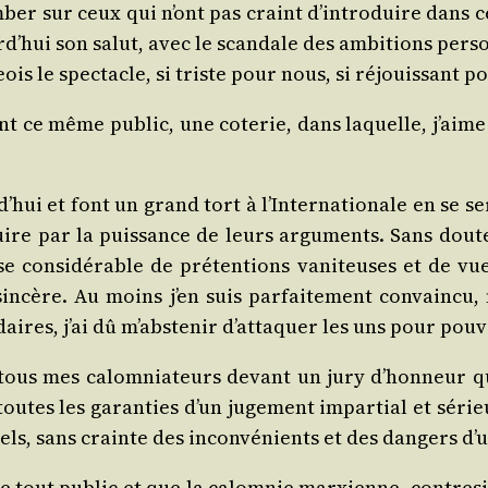
om­ber sur ceux qui n’ont pas craint d’in­tro­duire dans ce
d’­hui son salut, avec le scan­dale des ambi­tions per­so
eois le spec­tacle, si triste pour nous, si réjouis­sant p
evant ce même public, une cote­rie, dans laquelle, j’ai
ui et font un grand tort à l’In­ter­na­tio­nale en se s
uire par la puis­sance de leurs argu­ments. Sans doute
se consi­dé­rable de pré­ten­tions vani­teuses et de v
n­cère. Au moins j’en suis par­fai­te­ment convain­cu,
ires, j’ai dû m’abs­te­nir d’at­ta­quer les uns pour pou­
ler tous mes calom­nia­teurs devant un jury d’hon­neur
utes les garan­ties d’un juge­ment impar­tial et sérieu
nels, sans crainte des incon­vé­nients et des dan­gers d’
ère tout public et que la calom­nie mar­xienne, contre­