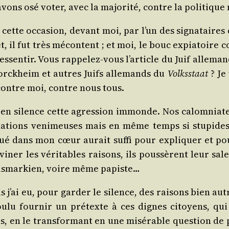
ons osé voter, avec la majo­ri­té, contre la poli­tiqu
 cette occa­sion, devant moi, par l’un des signa­taires d
et, il fut très mécon­tent ; et moi, le bouc expia­toir
res­sen­tir. Vous rap­pe­lez-vous l’ar­ticle du Juif alle­
Borck­heim et autres Juifs alle­mands du
Volkss­taat
? Je 
ontre moi, contre nous tous.
en silence cette agres­sion immonde. Nos calom­nia­teu
nua­tions veni­meuses mais en même temps si stu­pides
é dans mon cœur aurait suf­fi pour expli­quer et pour
evi­ner les véri­tables rai­sons, ils pous­sèrent leur 
, bis­mar­kien, voire même papiste…
 j’ai eu, pour gar­der le silence, des rai­sons bien a
ou­lu four­nir un pré­texte à ces dignes citoyens, qu
s, en le trans­for­mant en une misé­rable ques­tion de