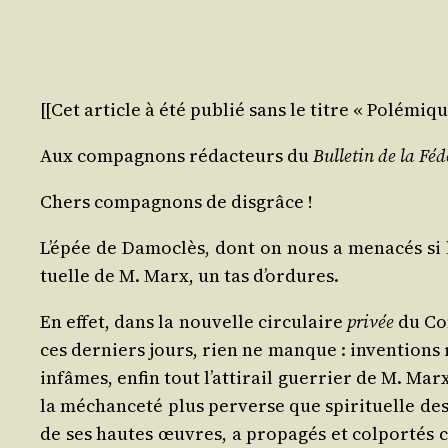
[[Cet article à été publié sans le titre « Polémiq
Aux com­pa­gnons rédac­teurs du
Bul­le­tin de la Féd
Chers com­pa­gnons de disgrâce !
L’é­pée de Damo­clès, dont on nous a mena­cés si 
tuelle de M. Marx, un tas d’ordures.
En effet, dans la nou­velle cir­cu­laire
pri­vée
du Con
ces der­niers jours, rien ne manque : inven­tions ri
infâmes, enfin tout l’at­ti­rail guer­rier de M. Ma
la méchan­ce­té plus per­verse que spi­ri­tuelle de
de ses hautes œuvres, a pro­pa­gés et col­por­tés 