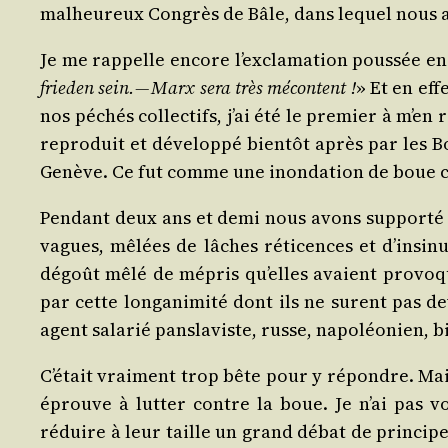
mal­heu­reux Congrès de Bâle, dans lequel nous av
Je me rap­pelle encore l’ex­cla­ma­tion pous­sée en
frie­den sein. — Marx sera très mécon­tent !
» Et en eff
nos péchés col­lec­tifs, j’ai été le pre­mier à m’en 
repro­duit et déve­lop­pé bien­tôt après par les 
Genève. Ce fut comme une inon­da­tion de boue c
Pen­dant deux ans et demi nous avons sup­por­té 
vagues, mêlées de lâches réti­cences et d’in­si­
dégoût mêlé de mépris qu’elles avaient pro­vo­qu
par cette lon­ga­ni­mi­té dont ils ne sur­ent pas d
agent sala­rié pan­sla­viste, russe, napo­léo­nien
C’é­tait vrai­ment trop bête pour y répondre. Mais
éprouve à lut­ter contre la boue. Je n’ai pas v
réduire à leur taille un grand débat de prin­cipe