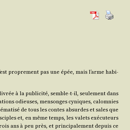
n’est pro­pre­ment pas une épée, mais l’arme habi­
vrée à la publi­ci­té, semble-t-il, seule­ment dans
i­nua­tions odieuses, men­songes cyniques, calom­nies
té­ma­ti­sé de tous les contes absurdes et sales que
is­ciples et, en même temps, les valets exé­cu­teurs
ois ans à peu près, et prin­ci­pa­le­ment depuis ce