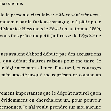
e marxienne.
e la pré­sente cir­cu­laire : «
Marx wird sehr unzu­
e condam­né par la furieuse syna­gogue à pâtir pour
mand Mau­rice Hess dans le
Réveil
(en automne 1869),
vous fais grâce du petit Juif russe de l’
Éga­li­té
de
rs avaient d’a­bord débu­té par des accu­sa­tions
, qu’à défaut d’autres rai­sons pour me taire, le
 légi­ti­mer mon silence. Plus tard, encou­ra­gés
sale méchan­ce­té jus­qu’à me repré­sen­ter comme un
utre­ment impor­tantes que le dégoût natu­rel qu’on
i évi­dem­ment en cher­chaient un, pour pou­voir
 per­sonnes. Je n’ai vou­lu prendre sur moi aucune