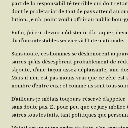
part de la res­pon­sa­bi­li­té ter­rible qui doit ret
dont le pro­lé­ta­riat de tant de pays attend aujour
lu­tion. Je n’ai point vou­lu offrir au public bour­g
Enfin, j’ai cru devoir m’abs­te­nir d’at­ta­quer, d
du d’in­con­tes­tables ser­vices à l’Internationale.
Sans doute, ces hommes se désho­norent aujourd’­h
saires qu’ils déses­pèrent pro­ba­ble­ment de réd
s’a­joute, d’une façon assez déplai­sante, une do
Mais il n’en est pas moins vrai que ce zèle est si
nombre d’entre eux ; et comme ils sont tous soli­da
D’ailleurs je m’é­tais tou­jours réser­vé d’ap­pe­
sans doute pas. Et pour peu que ce jury m’offre to
saires tous les faits, tant poli­tiques que per­son­
Mais il est un autre ordre de faits, d’un carac­t