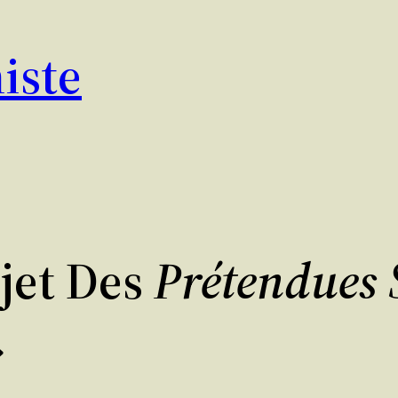
iste
jet Des
Prétendues 
»