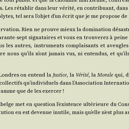
 Les réta­blir dans leur véri­té, en contri­buant, dans
lytes, tel sera l’ob­jet d’un écrit que je me pro­pose 
ser­va­tion. Rien ne prouve mieux la domi­na­tion désas
ua­rante-sept signa­taires et vous en trou­ve­rez à pein
 les autres, ins­tru­ments com­plai­sants et aveugles
e nous qu’ils n’ont jamais vus, ni enten­dus, et qu’i
e Londres on entend la
Jus­tice
, la
Véri­té
, la
Morale
qui, d
l­lec­tifs qu’in­di­vi­duels dans l’As­so­cia­tion Inter­na­
o­gramme que de les exercer !
belge met en ques­tion l’exis­tence ulté­rieure du Con
­tu­tion en est deve­nue inutile, mais qu’elle n’est plus