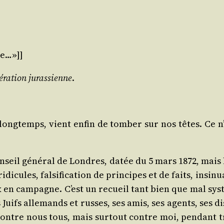
ue…»]]
é­ra­tion juras­sienne
.
long­temps, vient enfin de tom­ber sur nos têtes. Ce 
seil géné­ral de Londres, datée du 5 mars 1872, mais li
di­cules, fal­si­fi­ca­tion de prin­cipes et de faits, ins
rx en cam­pagne. C’est un recueil tant bien que mal sys­
s Juifs alle­mands et russes, ses amis, ses agents, ses d
contre nous tous, mais sur­tout contre moi, pen­dant tr