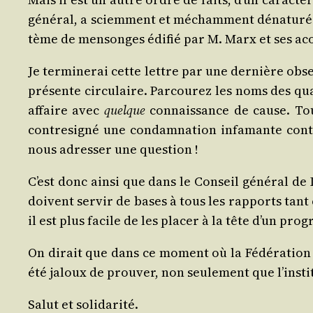
géné­ral, a sciem­ment et mécham­ment déna­tu­rés.
tème de men­songes édi­fié par M. Marx et ses aco­
Je ter­mi­ne­rai cette lettre par une der­nière ob
pré­sente cir­cu­laire. Par­cou­rez les noms des q
affaire avec
quelque
connais­sance de cause. Tous
contre­si­gné une condam­na­tion infa­mante contr
nous adres­ser une question !
C’est donc ain­si que dans le Conseil géné­ral d
doivent ser­vir de bases à tous les rap­ports tant co
il est plus facile de les pla­cer à la tête d’un pr
On dirait que dans ce moment où la Fédé­ra­tion 
été jaloux de prou­ver, non seule­ment que l’ins­ti
Salut et solidarité.