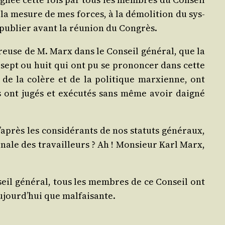
 la mesure de mes forces, à la démo­li­tion du sys­
de publier avant la réunion du Congrès.
­treuse de M. Marx dans le Conseil géné­ral, que la
e sept ou huit qui ont pu se pro­non­cer dans cette
 de la colère et de la poli­tique mar­xienne, ont
ls ont jugés et exé­cu­tés sans même avoir dai­gné
’a­près les consi­dé­rants de nos sta­tuts géné­raux,
tio­nale des tra­vailleurs ? Ah ! Mon­sieur Karl Marx,
seil géné­ral, tous les membres de ce Conseil ont
 aujourd’­hui que malfaisante.