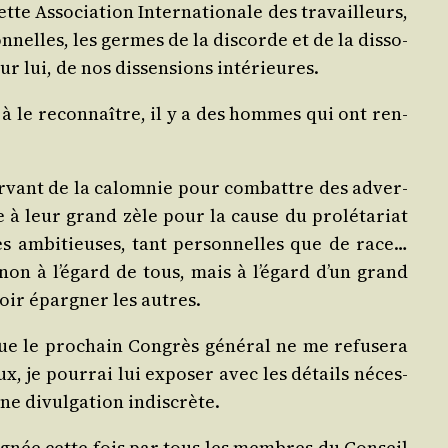
tte Asso­cia­tion Inter­na­tio­nale des tra­vailleurs,
n­nelles, les germes de la dis­corde et de la dis­so­
our lui, de nos dis­sen­sions intérieures.
me à le recon­naître, il y a des hommes qui ont ren­
er­vant de la calom­nie pour com­battre des adver­
 à leur grand zèle pour la cause du pro­lé­ta­riat
ues ambi­tieuses, tant per­son­nelles que de race…
 non à l’é­gard de tous, mais à l’é­gard d’un grand
voir épar­gner les autres.
 que le pro­chain Congrès géné­ral ne me refu­se­ra
x, je pour­rai lui expo­ser avec les détails néces­
une divul­ga­tion indiscrète.
si­gnée cette fois par tous les membres du Conseil