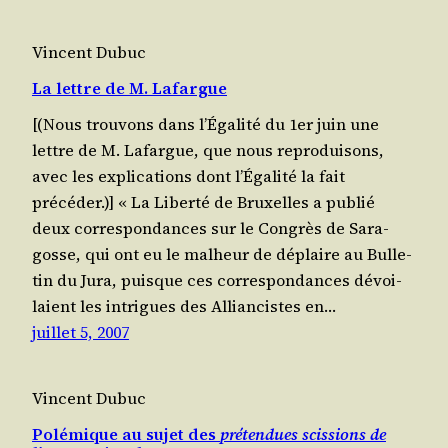
Vincent Dubuc
La lettre de M. Lafargue
[(Nous trou­vons dans l’Éga­li­té du 1er juin une
lettre de M. Lafargue, que nous repro­dui­sons,
avec les expli­ca­tions dont l’Éga­li­té la fait
précéder.)] « La Liber­té de Bruxelles a publié
deux cor­res­pon­dances sur le Congrès de Sara­
gosse, qui ont eu le mal­heur de déplaire au Bul­le­
tin du Jura, puisque ces cor­res­pon­dances dévoi­
laient les intrigues des Allian­cistes en…
juillet 5, 2007
Vincent Dubuc
Polémique au sujet des
prétendues scissions de