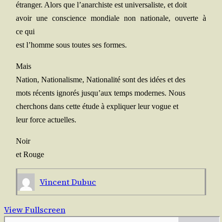
étran­ger. Alors que l’a­nar­chiste est uni­ver­sa­liste, et doit
avoir une conscience mon­diale non natio­nale, ouverte à
ce qui
est l’homme sous toutes ses formes.
Mais
Nation, Natio­na­lisme, Natio­na­li­té sont des idées et des
mots récents igno­rés jus­qu’aux temps modernes. Nous
cher­chons dans cette étude à expli­quer leur vogue et
leur force actuelles.
Noir
et Rouge
Vincent Dubuc
View Fullscreen