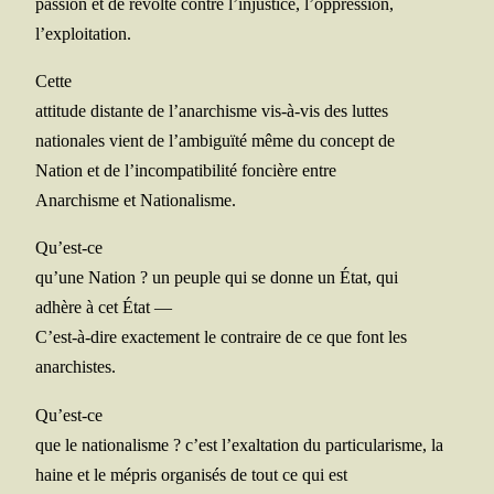
pas­sion et de révolte contre l’in­jus­tice, l’oppression,
l’exploitation.
Cette
atti­tude dis­tante de l’a­nar­chisme vis-à-vis des luttes
natio­nales vient de l’am­bi­guï­té même du concept de
Nation et de l’in­com­pa­ti­bi­li­té fon­cière entre
Anar­chisme et Nationalisme.
Qu’est-ce
qu’une Nation ? un peuple qui se donne un État, qui
adhère à cet État
―
C’est-à-dire exac­te­ment le contraire de ce que font les
anarchistes.
Qu’est-ce
que le natio­na­lisme ? c’est l’exal­ta­tion du par­ti­cu­la­risme, la
haine et le mépris orga­ni­sés de tout ce qui est