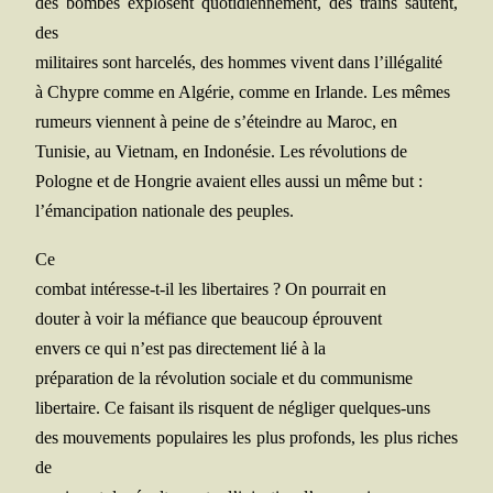
des bombes explosent quo­ti­dien­ne­ment, des trains sautent,
des
mili­taires sont har­ce­lés, des hommes vivent dans l’illégalité
à Chypre comme en Algé­rie, comme en Irlande. Les mêmes
rumeurs viennent à peine de s’é­teindre au Maroc, en
Tuni­sie, au Viet­nam, en Indo­né­sie. Les révo­lu­tions de
Pologne et de Hon­grie avaient elles aus­si un même but :
l’é­man­ci­pa­tion natio­nale des peuples.
Ce
com­bat inté­resse-t-il les liber­taires ? On pour­rait en
dou­ter à voir la méfiance que beau­coup éprouvent
envers ce qui n’est pas direc­te­ment lié à la
pré­pa­ra­tion de la révo­lu­tion sociale et du communisme
liber­taire. Ce fai­sant ils risquent de négli­ger quelques-uns
des mou­ve­ments popu­laires les plus pro­fonds, les plus riches
de