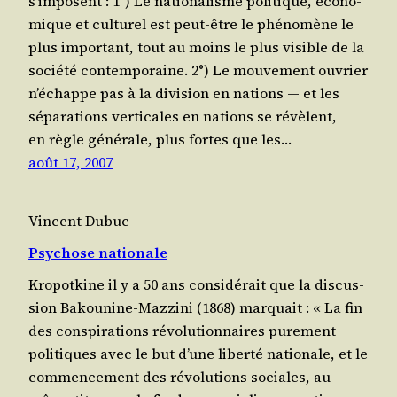
s’imposent : 1°) Le natio­na­lisme poli­tique, éco­no­
mique et cultu­rel est peut-être le phé­no­mène le
plus impor­tant, tout au moins le plus visible de la
socié­té contemporaine. 2°) Le mou­ve­ment ouvrier
n’é­chappe pas à la divi­sion en nations ― et les
séparations ver­ti­cales en nations se révèlent,
en règle géné­rale, plus fortes que les…
août 17, 2007
Vincent Dubuc
Psychose nationale
Kropotkine il y a 50 ans consi­dé­rait que la dis­cus­
sion Bakounine-Mazzini (1868) mar­quait : « La fin
des conspirations révo­lu­tion­naires pure­ment
poli­tiques avec le but d’une liberté natio­nale, et le
com­men­ce­ment des révo­lu­tions sociales, au