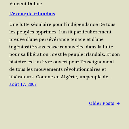
Vincent Dubuc
L’exemple irlandais
Une lutte séculaire pour l’indépendance De tous
les peuples oppri­més, l’un fit particulièrement
preuve d’une per­sé­vé­rance tenace et d’une
ingéniosité sans cesse renou­ve­lée dans la lutte
pour sa libération : c’est le peuple irlan­dais. Et son
his­toire est un livre ouvert pour l’en­sei­gne­ment
de tous les mou­ve­ments révo­lu­tion­naires et
libérateurs. Comme en Algé­rie, un peuple de…
août 17, 2007
Older Posts
→