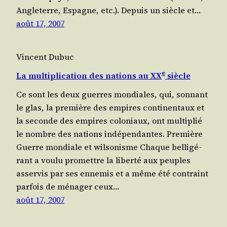
Angle­terre, Espagne, etc.). Depuis un siècle et…
août 17, 2007
Vincent Dubuc
e
La multiplication des nations au XX
siècle
Ce sont les deux guerres mon­diales, qui, son­nant
le glas, la première des empires conti­nen­taux et
la seconde des empires colo­niaux, ont mul­ti­plié
le nombre des nations indépendantes. Première
Guerre mondiale et wilsonisme Chaque bel­li­gé­
rant a vou­lu pro­mettre la liber­té aux peuples
asser­vis par ses enne­mis et a même été contraint
par­fois de ména­ger ceux…
août 17, 2007