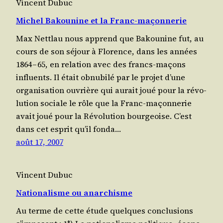
Vincent Dubuc
Michel Bakounine et la Franc-maçonnerie
Max Net­tlau nous apprend que Bakou­nine fut, au
cours de son séjour à Flo­rence, dans les années
1864 – 65, en rela­tion avec des francs-maçons
influents. Il était obnubilé par le pro­jet d’une
orga­ni­sa­tion ouvrière qui aurait joué pour la révo­
lu­tion sociale le rôle que la Franc-maçon­ne­rie
avait joué pour la Révolution bour­geoise. C’est
dans cet esprit qu’il fon­da…
août 17, 2007
Vincent Dubuc
Nationalisme ou anarchisme
Au terme de cette étude quelques conclu­sions