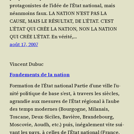
pro­ta­go­nistes de l’i­dée de l’É­tat natio­nal, mais
néan­moins faux. LA NATION N’EST PAS LA
CAUSE, MAIS LE RÉSULTAT, DE L’ÉTAT. C’EST
L’ÉTAT QUI CRÉE LA NATION, NON LA NATION
QUI CRÉE L’ÉTAT. En véri­té,…
août 17, 2007
Vincent Dubuc
Fondements de la nation
Formation de l’État national Partie d’une ville l’u­
ni­té poli­tique de base s’est, à travers les siècles,
agran­die aux mesures de l’É­tat régional à l’aube
des temps modernes (Bour­gogne, Mila­nais,
Toscane, Deux-Siciles, Bavière, Bran­de­bourg,
Mos­co­vie, Aoudh, etc.) puis, inéga­le­ment vite sui­
vant les pays, à celles de l’É­tat natio­nal (France,