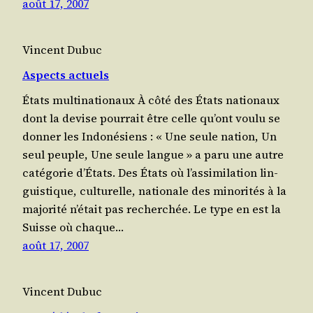
août 17, 2007
Vincent Dubuc
Aspects actuels
États multinationaux À côté des États natio­naux
dont la devise pourrait être celle qu’ont vou­lu se
don­ner les Indonésiens : « Une seule nation, Un
seul peuple, Une seule langue » a paru une autre
caté­go­rie d’É­tats. Des États où l’as­si­mi­la­tion lin­
guis­tique, cultu­relle, natio­nale des minorités à la
majo­ri­té n’é­tait pas recher­chée. Le type en est la
Suisse où chaque…
août 17, 2007
Vincent Dubuc