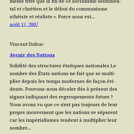
même titre que la fin de ce socia­lisme sen­ti­men­
tal et chrétien et le début du com­mu­nisme
athéiste et réaliste ». Force nous est…
août 17, 2007
Vincent Dubuc
Avenir des Nations
Solidité des structures étatiques nationales Le
nombre des États-nations ne fait que se mul­ti­
plier depuis les temps modernes de façon évi­
dente. Pou­vons-nous déceler dès à pré­sent des
signes indi­quant des regrou­pe­ments futurs ?
Nous avons vu que ce n’est pas toujours de leur
propre mou­ve­ment que les nations se séparent
car les impé­ria­lismes tendent à mul­ti­plier leur
nombre…