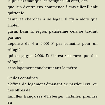
la plus dra­ma­tique les réfu­giés. En effet, dès
que l’un d’entre eux com­mence à tra­vailler il doit
quit­ter le
camp et cher­cher à se loger. Il n’y a alors que
l’hôtel
gar­ni. Dans la région pari­sienne cela se tra­duit
par une
dépense de 4 à 5.000 F par semaine pour un
réfugié
qui en gagne 7.000. Et il n’est pas rare que des
réfugiés
sans loge­ment couchent dans le métro.
Or des centaines
d’offres de loge­ment éma­nant de par­ti­cu­liers, ou
des offres de
familles fran­çaises d’hé­ber­ger, habiller, prendre
en