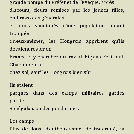
grande pompe du Pré­fet et de l’É­vêque, après
dis­cours, fleurs remises par les jeunes filles,
embras­sades générales
et dons spon­ta­nés d’une popu­la­tion autant
trompée
qu’eux-mêmes, les Hon­grois apprirent qu’ils
devaient res­ter en
France et y cher­cher du tra­vail. Et puis c’est tout.
Cha­cun rentre
chez soi, sauf les Hon­grois bien sûr !
Ils étaient
par­qués dans des camps mili­taires gar­dés
par des
Séné­ga­lais ou des gendarmes.
Les camps
:
Plus de dons, d’en­thou­siasme, de fra­ter­ni­té, ni