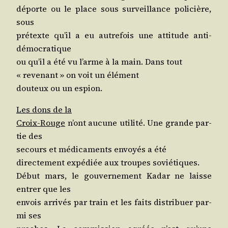
déporte ou le place sous sur­veillance poli­cière,
sous
pré­texte qu’il a eu autre­fois une atti­tude anti-
démocratique
ou qu’il a été vu l’arme à la main. Dans tout
« reve­nant » on voit un élément
dou­teux ou un espion.
Les dons de la
Croix-Rouge
n’ont aucune uti­li­té. Une grande par­
tie des
secours et médi­ca­ments envoyés a été
direc­te­ment expé­diée aux troupes soviétiques.
Début mars, le gou­ver­ne­ment Kadar ne laisse
entrer que les
envois arri­vés par train et les faits dis­tri­buer par­
mi ses