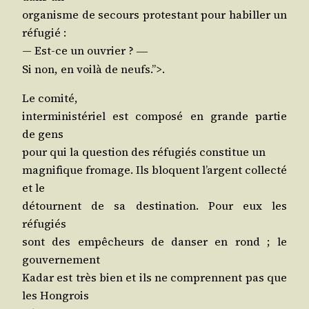
orga­nisme de secours pro­tes­tant pour habiller un
réfugié :
― Est-ce un ouvrier ?
―
Si non, en voi­là de neufs.”>.
Le comité,
inter­mi­nis­té­riel est com­po­sé en grande par­tie
de gens
pour qui la ques­tion des réfu­giés consti­tue un
magni­fique fro­mage. Ils bloquent l’argent col­lec­té
et le
détournent de sa des­ti­na­tion. Pour eux les
réfugiés
sont des empê­cheurs de dan­ser en rond ; le
gouvernement
Kadar est très bien et ils ne com­prennent pas que
les Hongrois