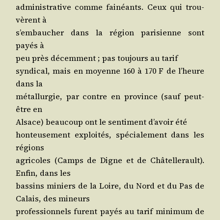
admi­nis­tra­tive comme fai­néants. Ceux qui trou­
vèrent à
s’embaucher dans la région pari­sienne sont
payés à
peu près décem­ment ; pas tou­jours au tarif
syn­di­cal, mais en moyenne 160 à 170 F de l’heure
dans la
métal­lur­gie, par contre en pro­vince (sauf peut-
être en
Alsace) beau­coup ont le sen­ti­ment d’a­voir été
hon­teu­se­ment exploi­tés, spé­cia­le­ment dans les
régions
agri­coles (Camps de Digne et de Châ­tel­le­rault).
Enfin, dans les
bas­sins miniers de la Loire, du Nord et du Pas de
Calais, des mineurs
pro­fes­sion­nels furent payés au tarif mini­mum de