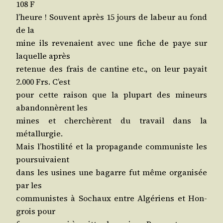
108 F
l’heure ! Sou­vent après 15 jours de labeur au fond
de la
mine ils reve­naient avec une fiche de paye sur
laquelle après
rete­nue des frais de can­tine etc., on leur payait
2.000 Frs. C’est
pour cette rai­son que la plu­part des mineurs
aban­don­nèrent les
mines et cher­chèrent du tra­vail dans la
métallurgie.
Mais l’hos­ti­li­té et la pro­pa­gande com­mu­niste les
poursuivaient
dans les usines une bagarre fut même orga­ni­sée
par les
com­mu­nistes à Sochaux entre Algé­riens et Hon­
grois pour