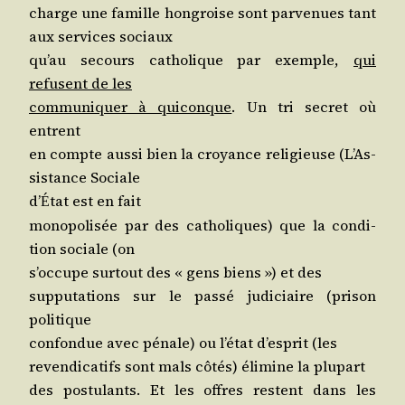
charge une famille hon­groise sont par­ve­nues tant
aux ser­vices sociaux
qu’au secours catho­lique par exemple,
qui
refusent de les
com­mu­ni­quer à qui­conque
. Un tri secret où
entrent
en compte aus­si bien la croyance reli­gieuse (L’As­
sis­tance Sociale
d’
tat est en fait
É
mono­po­li­sée par des catho­liques) que la condi­
tion sociale (on
s’oc­cupe sur­tout des « gens biens ») et des
sup­pu­ta­tions sur le pas­sé judi­ciaire (pri­son
politique
confon­due avec pénale) ou l’é­tat d’es­prit (les
reven­di­ca­tifs sont mals côtés) éli­mine la plupart
des pos­tu­lants. Et les offres res­tent dans les