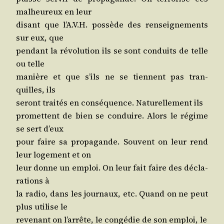
mal­heu­reux en leur
disant que l’A.V.H. pos­sède des ren­sei­gne­ments
sur eux, que
pen­dant la révo­lu­tion ils se sont conduits de telle
ou telle
manière et que s’ils ne se tiennent pas tran­
quilles, ils
seront trai­tés en consé­quence. Natu­rel­le­ment ils
pro­mettent de bien se conduire. Alors le régime
se sert d’eux
pour faire sa pro­pa­gande. Sou­vent on leur rend
leur loge­ment et on
leur donne un emploi. On leur fait faire des décla­
ra­tions à
la radio, dans les jour­naux, etc. Quand on ne peut
plus uti­lise le
reve­nant on l’ar­rête, le congé­die de son emploi, le