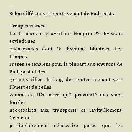
―
Selon dif­fé­rents rap­ports venant de Budapest :
Troupes russes
:
Le 15 mars il y avait en Hon­grie 22 divi­sions
soviétiques
enca­ser­nées dont 15 divi­sions blin­dées. Les
troupes
russes se tenaient pour la plu­part aux envi­rons de
Buda­pest et des
grandes villes, le long des routes menant vers
l’Ouest et de celles
venant de l’Est ain­si qu’à proxi­mi­té des voies
ferrées
néces­saires aux trans­ports et ravi­taille­ment.
Ceci était
par­ti­cu­liè­re­ment néces­saire parce que les