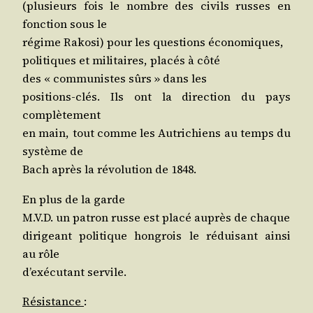
(plu­sieurs fois le nombre des civils russes en
fonc­tion sous le
régime Rako­si) pour les ques­tions économiques,
poli­tiques et mili­taires, pla­cés à côté
des « com­mu­nistes sûrs » dans les
posi­tions-clés. Ils ont la direc­tion du pays
complètement
en main, tout comme les Autri­chiens au temps du
sys­tème de
Bach après la révo­lu­tion de 1848.
En plus de la garde
M.V.D. un patron russe est pla­cé auprès de chaque
diri­geant poli­tique hon­grois le rédui­sant ain­si
au rôle
d’exé­cu­tant servile.
Résis­tance
: