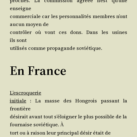
proches. La com­mis­sion agréée n’est qu’une
enseigne
com­mer­ciale car les per­son­na­li­tés membres n’ont
aucun moyen de
contrô­ler où vont ces dons. Dans les usines
ils sont
uti­li­sés comme pro­pa­gande soviétique.
En France
L’es­cro­que­rie
ini­tiale
: La masse des Hon­grois pas­sant la
frontière
dési­rait avant tout s’é­loi­gner le plus pos­sible de la
four­naise sovié­tique.
À
tort ou à rai­son leur prin­ci­pal désir était de