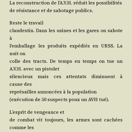
La recons­truc­tion de l’A.V.H. réduit les possibilités
de résis­tance et de sabo­tage publics.
Reste le travail
clan­des­tin. Dans les usines et les gares on sabote
à
l’emballage les pro­duits expé­diés en URSS. La
nuit on
colle des tracts. De temps en temps on tue un
A.V.H. avec un pistolet
silen­cieux mais ces atten­tats dimi­nuent à
cause des
repré­sailles annon­cées à la population
(exé­cu­tion de 50 sus­pects poux un AVH tué).
L’es­prit de ven­geance et
de com­bat vit tou­jours, les armes sont cachées
comme les