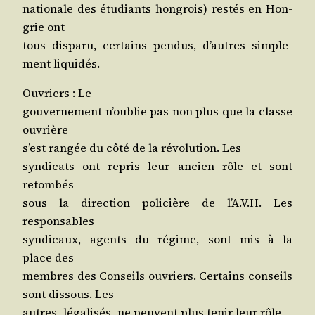
natio­nale des étu­diants hon­grois) res­tés en Hon­
grie ont
tous dis­pa­ru, cer­tains pen­dus, d’autres sim­ple­
ment liquidés.
Ouvriers
: Le
gou­ver­ne­ment n’ou­blie pas non plus que la classe
ouvrière
s’est ran­gée du côté de la révo­lu­tion. Les
syn­di­cats ont repris leur ancien rôle et sont
retombés
sous la direc­tion poli­cière de l’A.V.H. Les
responsables
syn­di­caux, agents du régime, sont mis à la
place des
membres des Conseils ouvriers. Cer­tains conseils
sont dis­sous. Les
autres, léga­li­sés, ne peuvent plus tenir leur rôle