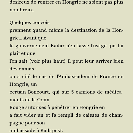
dési­reux de ren­trer en Hon­grie ne soient pas plus
nombreux.
Quelques convois
prennent quand même la des­ti­na­tion de la Hon­
grie… Avant que
le gou­ver­ne­ment Kadar n’en fasse l’u­sage qui lui
plaît et que
l’on sait (voir plus haut) il peut leur arri­ver bien
des ennuis :
on a cité le cas de l’Am­bas­sa­deur de France en
Hon­grie, un
cer­tain Bon­court, qui sur 5 camions de médi­ca­
ments de la Croix
Rouge auto­ri­sés à péné­trer en Hon­grie en
a fait vider un et l’a rem­pli de caisses de cham­
pagne pour son
ambas­sade à Budapest.