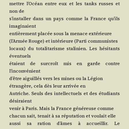
mettre l’O­céan entre eux et les tanks russes et
non de
s’ins­tal­ler dans un pays comme la France qu’ils
imaginaient
entiè­re­ment pla­cée sous la menace extérieure
(l’Ar­mée Rouge) et inté­rieure (Par­ti communistes
locaux) du tota­li­ta­risme sta­li­nien. Les hési­tants
éventuels
étaient de sur­croît mis en garde contre
l’inconvénient
d’être aiguillés vers les mines ou la Légion
étran­gère, cela dès leur arri­vée en
Autriche. Seuls des intel­lec­tuels et des étu­diants
désiraient
venir à Paris. Mais la France géné­reuse comme
cha­cun sait, tenait à sa répu­ta­tion et vou­lait elle
aus­si sa ration d’âmes à accueillir. Le