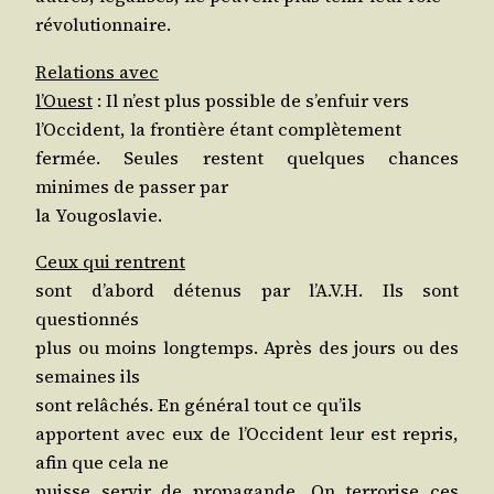
révolutionnaire.
Rela­tions avec
l’Ouest
: Il n’est plus pos­sible de s’en­fuir vers
l’Oc­ci­dent, la fron­tière étant complètement
fer­mée. Seules res­tent quelques chances
minimes de pas­ser par
la Yougoslavie.
Ceux qui rentrent
sont d’a­bord déte­nus par l’A.V.H. Ils sont
questionnés
plus ou moins long­temps. Après des jours ou des
semaines ils
sont relâ­chés. En géné­ral tout ce qu’ils
apportent avec eux de l’Oc­ci­dent leur est repris,
afin que cela ne
puisse ser­vir de pro­pa­gande. On ter­ro­rise ces