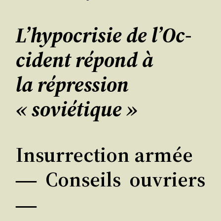
L’hy­po­cri­sie de l’Oc­
ci­dent répond à
la répres­sion
« soviétique »
Insur­rec­tion armée
Conseils ouvriers
―
―