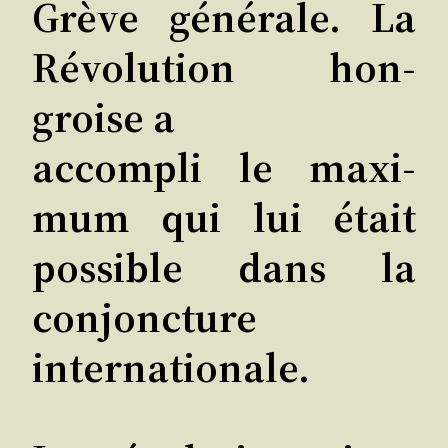
Grève géné­rale. La
Révo­lu­tion hon­
groise a
accom­pli le maxi­
mum qui lui était
pos­sible dans la
conjoncture
internationale.