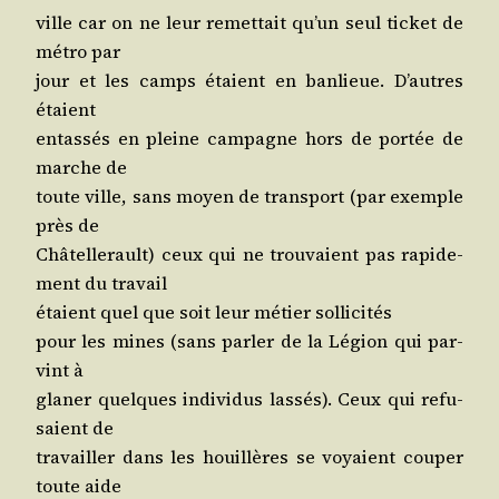
ville car on ne leur remet­tait qu’un seul ticket de
métro par
jour et les camps étaient en ban­lieue. D’autres
étaient
entas­sés en pleine cam­pagne hors de por­tée de
marche de
toute ville, sans moyen de trans­port (par exemple
près de
Châ­tel­le­rault) ceux qui ne trou­vaient pas rapi­de­
ment du travail
étaient quel que soit leur métier sollicités
pour les mines (sans par­ler de la Légion qui par­
vint à
gla­ner quelques indi­vi­dus las­sés). Ceux qui refu­
saient de
tra­vailler dans les houillères se voyaient cou­per
toute aide