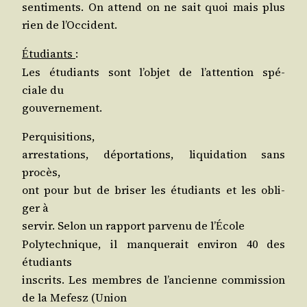
sen­ti­ments. On attend on ne sait quoi mais plus
rien de l’Occident.
tudiants
:
É
Les étu­diants sont l’ob­jet de l’at­ten­tion spé­
ciale du
gouvernement.
Perquisitions,
arres­ta­tions, dépor­ta­tions, liqui­da­tion sans
procès,
ont pour but de bri­ser les étu­diants et les obli­
ger à
ser­vir. Selon un rap­port par­ve­nu de l’
cole
É
Poly­tech­nique, il man­que­rait envi­ron 40 des
étudiants
ins­crits. Les membres de l’an­cienne com­mis­sion
de la Mefesz (Union