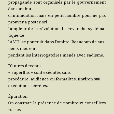
pro­pa­gande sont orga­ni­sés par le gou­ver­ne­ment
dans un but
d’in­ti­mi­da­tion mais en petit nombre pour ne pas
prou­ver a posteriori
l’am­pleur de la révo­lu­tion. La revanche sys­té­ma­
tique de
l’A.V.H. se pour­suit dans l’ombre. Beau­coup de sus­
pects meurent
pen­dant les inter­ro­ga­toires menés avec sadisme.
D’autres devenus
« super­flus » sont exé­cu­tés sans
pro­cé­dure, audience ou for­ma­li­tés. Envi­ron 980
exé­cu­tions secrètes.
Épu­ra­tion
:
On constate la pré­sence de nom­breux conseillers
russes