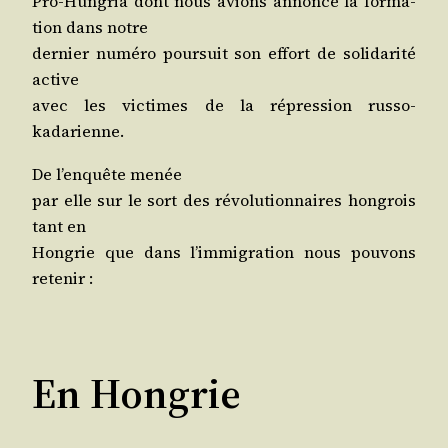
Pro-Hun­gria dont nous avions annon­cé la for­ma­
tion dans notre
der­nier numé­ro pour­suit son effort de soli­da­ri­té
active
avec les vic­times de la répres­sion russo-
kadarienne.
De l’en­quête menée
par elle sur le sort des révo­lu­tion­naires hon­grois
tant en
Hon­grie que dans l’im­mi­gra­tion nous pou­vons
retenir :
En Hongrie