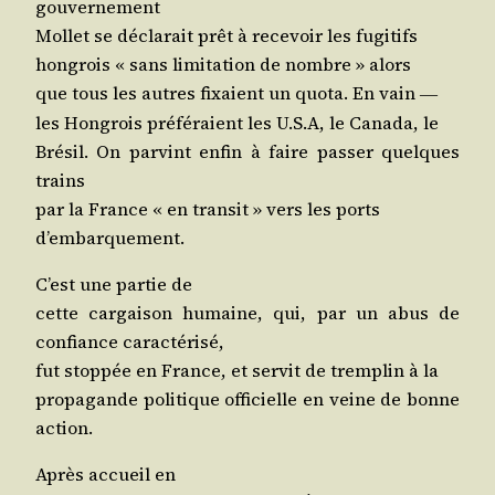
gouvernement
Mol­let se décla­rait prêt à rece­voir les fugitifs
hon­grois « sans limi­ta­tion de nombre » alors
que tous les autres fixaient un quo­ta. En vain
―
les Hon­grois pré­fé­raient les U.S.A, le Cana­da, le
Bré­sil. On par­vint enfin à faire pas­ser quelques
trains
par la France « en tran­sit » vers les ports
d’embarquement.
C’est une par­tie de
cette car­gai­son humaine, qui, par un abus de
confiance caractérisé,
fut stop­pée en France, et ser­vit de trem­plin à la
pro­pa­gande poli­tique offi­cielle en veine de bonne
action.
Après accueil en