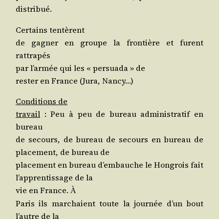
distribué.
Cer­tains tentèrent
de gagner en groupe la fron­tière et furent
rattrapés
par l’ar­mée qui les « per­sua­da » de
res­ter en France (Jura, Nancy…)
Condi­tions de
tra­vail
: Peu à peu de bureau admi­nis­tra­tif en
bureau
de secours, de bureau de secours en bureau de
pla­ce­ment, de bureau de
pla­ce­ment en bureau d’embauche le Hon­grois fait
l’ap­pren­tis­sage de la
vie en France.
À
Paris ils mar­chaient toute la jour­née d’un bout
l’autre de la