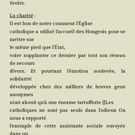
tiroirs.
La cha­ri­té
:
Il est bon de noter com­ment l’
glise
É
catho­lique a uti­li­sé l’ac­cueil des Hon­grois pour se
mettre sur
le même pied que l’
tat,
É
voire sup­plan­ter ce der­nier par tout son réseau
de secours
divers. Et pour­tant l’é­mo­tion sou­le­vée, la
solidarité
déve­lop­pée chez des mil­liers de braves gens
anonymes
n’ont abou­ti qu’à une énorme tar­tuf­fe­rie [[Les
catho­liques ne sont pas seuls dans l’o­dieux On
nous a rapporté
l’exemple de cette assis­tante sociale envoyée
dans un