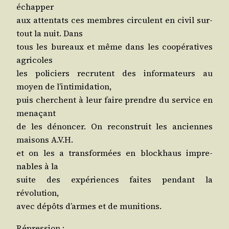
échapper
aux atten­tats ces membres cir­culent en civil sur­
tout la nuit. Dans
tous les bureaux et même dans les coopé­ra­tives
agricoles
les poli­ciers recrutent des infor­ma­teurs au
moyen de l’intimidation,
puis cherchent à leur faire prendre du ser­vice en
menaçant
de les dénon­cer. On recons­truit les anciennes
mai­sons A.V.H.
et on les a trans­for­mées en block­haus impre­
nables à la
suite des expé­riences faites pen­dant la
révolution,
avec dépôts d’armes et de munitions.
Répres­sion
: