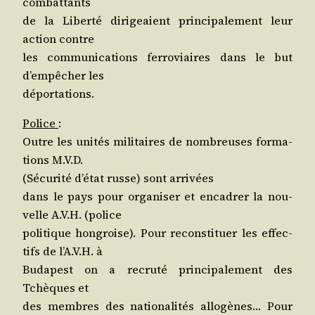
combattants
de la Liber­té diri­geaient prin­ci­pa­le­ment leur
action contre
les com­mu­ni­ca­tions fer­ro­viaires dans le but
d’empêcher les
déportations.
Police
:
Outre les uni­tés mili­taires de nom­breuses for­ma­
tions M.V.D.
(Sécu­ri­té d’é­tat russe) sont arrivées
dans le pays pour orga­ni­ser et enca­drer la nou­
velle A.V.H. (police
poli­tique hon­groise). Pour recons­ti­tuer les effec­
tifs de l’A.V.H. à
Buda­pest on a recru­té prin­ci­pa­le­ment des
Tchèques et
des membres des natio­na­li­tés allo­gènes… Pour