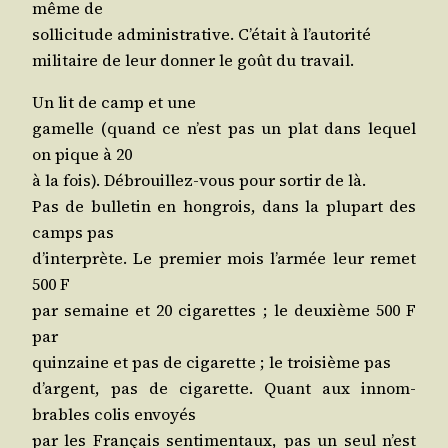
même de
sol­li­ci­tude admi­nis­tra­tive. C’é­tait à l’autorité
mili­taire de leur don­ner le goût du travail.
Un lit de camp et une
gamelle (quand ce n’est pas un plat dans lequel
on pique à 20
à la fois). Débrouillez-vous pour sor­tir de là.
Pas de bul­le­tin en hon­grois, dans la plu­part des
camps pas
d’in­ter­prète. Le pre­mier mois l’ar­mée leur remet
500 F
par semaine et 20 ciga­rettes ; le deuxième 500 F
par
quin­zaine et pas de ciga­rette ; le troi­sième pas
d’argent, pas de ciga­rette. Quant aux innom­
brables colis envoyés
par les Fran­çais sen­ti­men­taux, pas un seul n’est