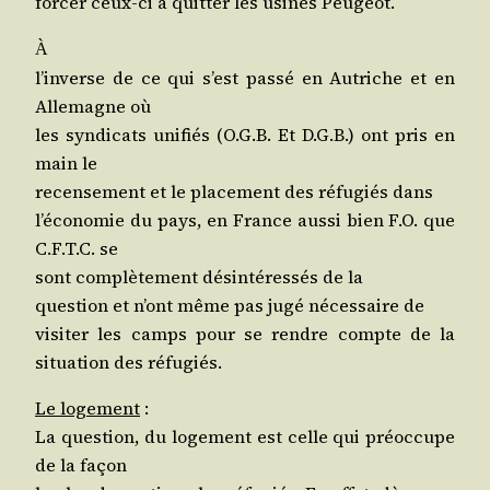
for­cer ceux-ci à quit­ter les usines Peugeot.
À
l’in­verse de ce qui s’est pas­sé en Autriche et en
Alle­magne où
les syn­di­cats uni­fiés (O.G.B. Et D.G.B.) ont pris en
main le
recen­se­ment et le pla­ce­ment des réfu­giés dans
l’é­co­no­mie du pays, en France aus­si bien F.O. que
C.F.T.C. se
sont com­plè­te­ment dés­in­té­res­sés de la
ques­tion et n’ont même pas jugé néces­saire de
visi­ter les camps pour se rendre compte de la
situa­tion des réfugiés.
Le loge­ment
:
La ques­tion, du loge­ment est celle qui pré­oc­cupe
de la façon