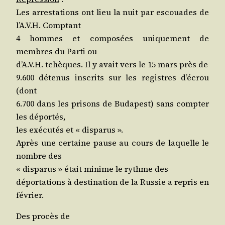
Les arres­ta­tions ont lieu la nuit par escouades de
l’A.V.H. Comptant
4 hommes et com­po­sées uni­que­ment de
membres du Par­ti ou
d’A.V.H. tchèques. Il y avait vers le 15 mars près de
9.600 déte­nus ins­crits sur les registres d’é­crou
(dont
6.700 dans les pri­sons de Buda­pest) sans comp­ter
les déportés,
les exé­cu­tés et « disparus ».
Après une cer­taine pause au cours de laquelle le
nombre des
« dis­pa­rus » était minime le rythme des
dépor­ta­tions à des­ti­na­tion de la Rus­sie a repris en
février.
Des pro­cès de