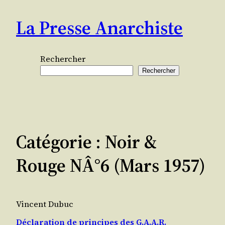
Aller
La Presse Anarchiste
au
contenu
Rechercher
Rechercher
Catégorie :
Noir &
Rouge NÂ°6 (mars 1957)
Vincent Dubuc
Déclaration de principes des G.A.A.R.