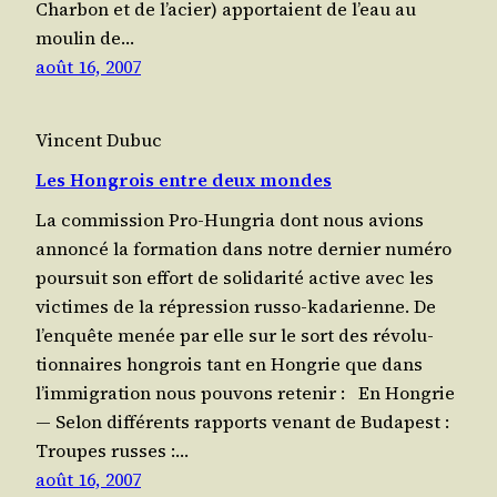
Char­bon et de l’a­cier) appor­taient de l’eau au
mou­lin de…
août 16, 2007
Vincent Dubuc
Les Hongrois entre deux mondes
La commission Pro-Hun­gria dont nous avions
annon­cé la for­ma­tion dans notre der­nier numé­ro
pour­suit son effort de soli­da­ri­té active avec les
vic­times de la répres­sion russo-kadarienne. De
l’en­quête menée par elle sur le sort des révo­lu­
tion­naires hon­grois tant en Hon­grie que dans
l’im­mi­gra­tion nous pou­vons retenir : En Hongrie
― Selon dif­fé­rents rap­ports venant de Budapest :
Troupes russes :…
août 16, 2007