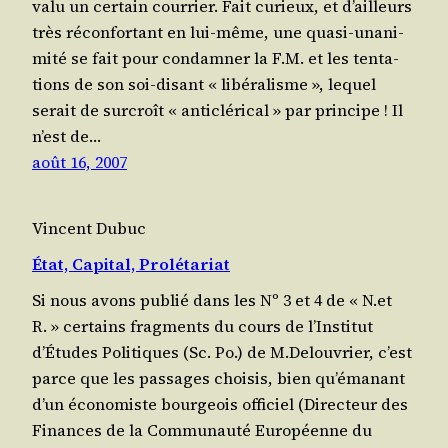
valu un cer­tain cour­rier. Fait curieux, et d’ailleurs
très récon­for­tant en lui-même, une qua­si-una­ni­
mi­té se fait pour condam­ner la F.M. et les ten­ta­
tions de son soi-disant « libéralisme », lequel
serait de sur­croît « anticlérical » par prin­cipe ! Il
n’est de…
août 16, 2007
Vincent Dubuc
État, Capital, Prolétariat
Si nous avons publié dans les Nº 3 et 4 de « N.et
R. » certains frag­ments du cours de l’Ins­ti­tut
d’Études Poli­tiques (Sc. Po.) de M.Delouvrier, c’est
parce que les passages choi­sis, bien qu’é­ma­nant
d’un éco­no­miste bourgeois offi­ciel (Direc­teur des
Finances de la Com­mu­nau­té Européenne du