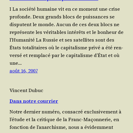
I La société humaine vit en ce moment une crise
pro­fonde. Deux grands blocs de puis­sances se
dis­putent le monde. Aucun de ces deux blocs ne
repré­sente les véri­tables inté­rêts et le bon­heur de
l’Humanité La Rus­sie et ses satel­lites sont des
États tota­li­taires où le capi­ta­lisme pri­vé a été ren­
ver­sé et rem­pla­cé par le capi­ta­lisme d’État et où
une…
août 16, 2007
Vincent Dubuc
Dans notre courrier
Notre der­nier numéro, consa­cré exclu­si­ve­ment à
l’é­tude et la critique de la Franc-Maçon­ne­rie, en
fonc­tion de l’a­nar­chisme, nous a évi­dem­ment