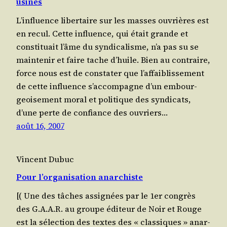
usines
L’in­fluence libertaire sur les masses ouvrières est
en recul. Cette influence, qui était grande et
consti­tuait l’âme du syn­di­ca­lisme, n’a pas su se
main­te­nir et faire tache d’huile. Bien au contraire,
force nous est de consta­ter que l’af­fai­blis­se­ment
de cette influence s’ac­com­pagne d’un embour­
geoi­se­ment moral et poli­tique des syndicats,
d’une perte de confiance des ouvriers…
août 16, 2007
Vincent Dubuc
Pour l’organisation anarchiste
[( Une des tâches assi­gnées par le 1er congrès
des G.A.A.R. au groupe édi­teur de Noir et Rouge
est la sélection des textes des « clas­siques » anar­