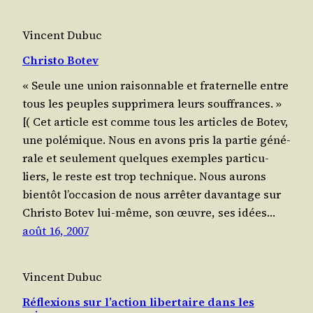
Vincent Dubuc
Christo Botev
« Seule une union rai­son­nable et fra­ter­nelle entre
tous les peuples sup­pri­me­ra leurs souffrances. »
[( Cet article est comme tous les articles de Botev,
une polé­mique. Nous en avons pris la par­tie géné­
rale et seule­ment quelques exemples par­ti­cu­
liers, le reste est trop technique. Nous aurons
bientôt l’oc­ca­sion de nous arrê­ter davan­tage sur
Chris­to Botev lui-même, son œuvre, ses idées…
août 16, 2007
Vincent Dubuc
Réflexions sur l’action libertaire dans les