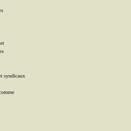
rs
 et
es
 et syndicaux
al comme