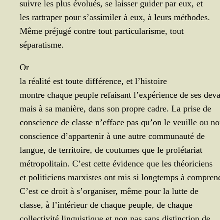
suivre les plus évo­lués, se lais­ser gui­der par eux, et
les rat­tra­per pour s’as­si­mi­ler à eux, à leurs méthodes.
Même pré­ju­gé contre tout par­ti­cu­la­risme, tout
séparatisme.
Or
la réa­li­té est toute dif­fé­rence, et l’histoire
montre chaque peuple refai­sant l’ex­pé­rience de ses deva
mais à sa manière, dans son propre cadre. La prise de
conscience de classe n’ef­face pas qu’on le veuille ou no
conscience d’ap­par­te­nir à une autre com­mu­nau­té de
langue, de ter­ri­toire, de cou­tumes que le prolétariat
métro­po­li­tain. C’est cette évi­dence que les théoriciens
et poli­ti­ciens mar­xistes ont mis si long­temps à compren
C’est ce droit à s’or­ga­ni­ser, même pour la lutte de
classe, à l’in­té­rieur de chaque peuple, de chaque
col­lec­ti­vi­té lin­guis­tique et non pas sans dis­tinc­tion de