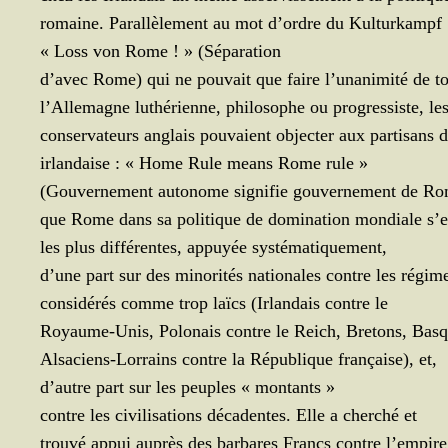
romaine. Paral­lè­le­ment au mot d’ordre du Kulturkampf 
« Loss von Rome ! » (Sépa­ra­tion
d’a­vec Rome) qui ne pou­vait que faire l’u­na­ni­mi­té de t
l’Al­le­magne luthé­rienne, phi­lo­sophe ou pro­gres­siste, le
conser­va­teurs anglais pou­vaient objec­ter aux par­ti­sans
irlan­daise : « Home Rule means Rome rule »
(Gou­ver­ne­ment auto­nome signi­fie gou­ver­ne­ment de Rom
que Rome dans sa poli­tique de domi­na­tion mon­diale s’
les plus dif­fé­rentes, appuyée systématiquement,
d’une part sur des mino­ri­tés natio­nales contre les régim
consi­dé­rés comme trop laïcs (Irlan­dais contre le
Royaume-Unis, Polo­nais contre le Reich, Bre­tons, Basq
Alsa­ciens-Lor­rains contre la Répu­blique fran­çaise), et,
d’autre part sur les peuples « montants »
contre les civi­li­sa­tions déca­dentes. Elle a cher­ché et
trou­vé appui auprès des bar­bares Francs contre l’empire