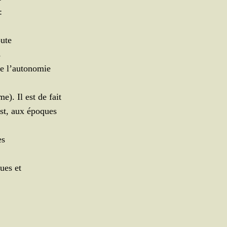
:
oute
s
 de l’autonomie
e). Il est de fait
est, aux époques
es
ues et