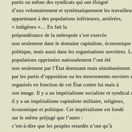
par­tis ou même des syn­di­cats qui ont éloigné
d’eux volon­tai­re­ment et sys­té­ma­ti­que­ment les travailleu
appar­te­nant à des popu­la­tions infé­rieures, arriérées,
« indi­gènes »… En fait la
pré­pon­dé­rance de la métro­pole s’est exercée
non seule­ment dans le domaine capi­ta­liste, éco­no­mique
poli­tique, mais aus­si dans les orga­ni­sa­tions ouvrières. L
popu­la­tions oppri­mées natio­na­le­ment l’ont été
non seule­ment par l’É­tat domi­nant mais simultanément
par les par­tis d’op­po­si­tion ou les mou­ve­ments ouvriers
orga­ni­sés en fonc­tion de cet État contre lui mais à
son image. Il y a un impé­ria­lisme socia­liste et syn­di­c
il y a un impé­ria­lisme capi­ta­liste mili­taire, religieux,
éco­no­mique et poli­tique. Cet impé­ria­lisme est fondé
sur le même pré­ju­gé que l’autre :
c’est-à-dire que les peuples retar­dés n’ont qu’à