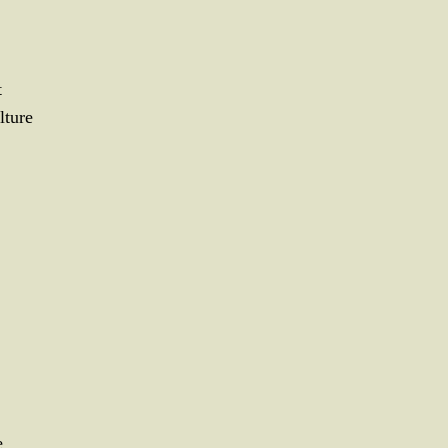
t
lture
e