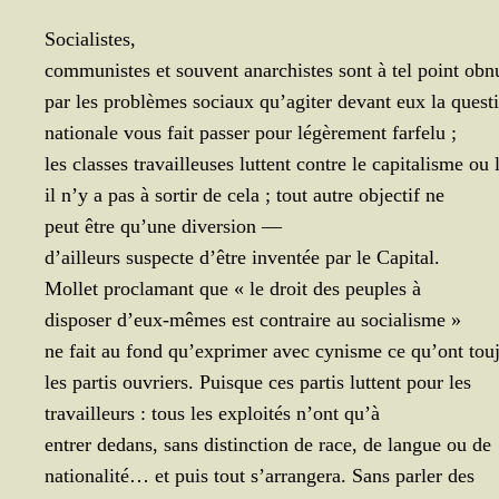
Socialistes,
com­mu­nistes et sou­vent anar­chistes sont à tel point obn
par les pro­blèmes sociaux qu’a­gi­ter devant eux la quest
natio­nale vous fait pas­ser pour légè­re­ment farfelu ;
les classes tra­vailleuses luttent contre le capi­ta­lisme ou 
il n’y a pas à sor­tir de cela ; tout autre objec­tif ne
peut être qu’une diver­sion
―
d’ailleurs sus­pecte d’être inven­tée par le Capital.
Mol­let pro­cla­mant que « le droit des peuples à
dis­po­ser d’eux-mêmes est contraire au socialisme »
ne fait au fond qu’ex­pri­mer avec cynisme ce qu’ont tou­
les par­tis ouvriers. Puisque ces par­tis luttent pour les
tra­vailleurs : tous les exploi­tés n’ont qu’à
entrer dedans, sans dis­tinc­tion de race, de langue ou de
natio­na­li­té… et puis tout s’ar­ran­ge­ra. Sans par­ler des