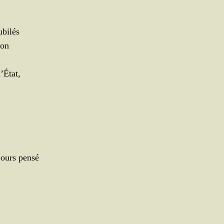
ubilés
ion
l’État,
jours pensé