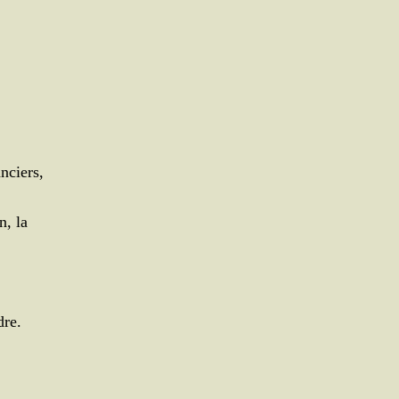
nciers,
n, la
dre.