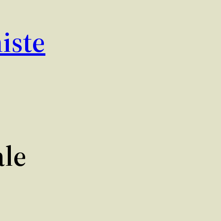
iste
ale