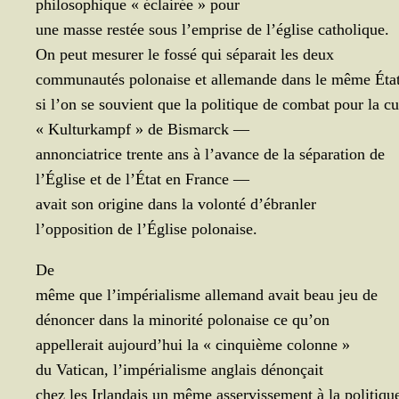
phi­lo­so­phique « éclai­rée » pour
une masse res­tée sous l’emprise de l’é­glise catholique.
On peut mesu­rer le fos­sé qui sépa­rait les deux
com­mu­nau­tés polo­naise et alle­mande dans le même Éta
si l’on se sou­vient que la poli­tique de com­bat pour la cu
« Kul­tur­kampf » de Bis­marck
―
annon­cia­trice trente ans à l’a­vance de la sépa­ra­tion de
l’É­glise et de l’É­tat en France
―
avait son ori­gine dans la volon­té d’ébranler
l’op­po­si­tion de l’É­glise polonaise.
De
même que l’im­pé­ria­lisme alle­mand avait beau jeu de
dénon­cer dans la mino­ri­té polo­naise ce qu’on
appel­le­rait aujourd’­hui la « cin­quième colonne »
du Vati­can, l’im­pé­ria­lisme anglais dénonçait
chez les Irlan­dais un même asser­vis­se­ment à la politiqu