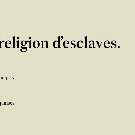
eligion d’esclaves.
 mépris
ganisés