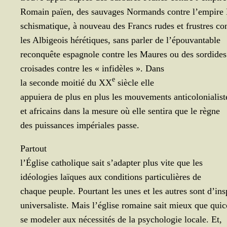
Romain païen, des sau­vages Nor­mands contre l’empire
schis­ma­tique, à nou­veau des Francs rudes et frustres co
les Albi­geois héré­tiques, sans par­ler de l’épouvantable
recon­quête espa­gnole contre les Maures ou des sordides
croi­sades contre les « infi­dèles ». Dans
e
la seconde moi­tié du XX
siècle elle
appuie­ra de plus en plus les mou­ve­ments anti­co­lo­nia­lis
et afri­cains dans la mesure où elle sen­ti­ra que le règne
des puis­sances impé­riales passe.
Partout
l’É­glise catho­lique sait s’a­dap­ter plus vite que les
idéo­lo­gies laïques aux condi­tions par­ti­cu­lières de
chaque peuple. Pour­tant les unes et les autres sont d’ins
uni­ver­sa­liste. Mais l’é­glise romaine sait mieux que qu
se mode­ler aux néces­si­tés de la psy­cho­lo­gie locale. Et,