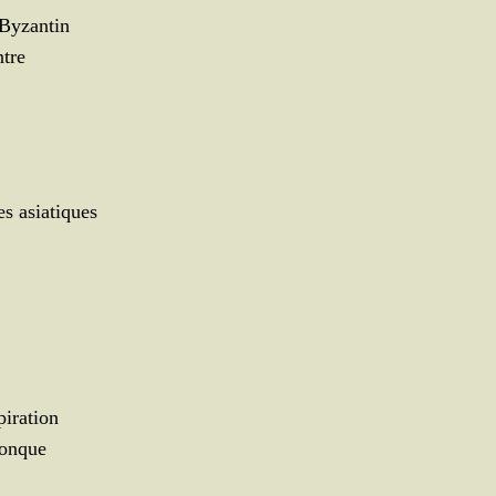
 Byzantin
ntre
tes asiatiques
piration
iconque