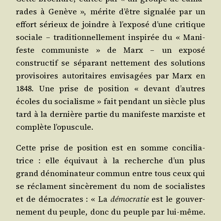
rades à Genève », mérite d’être signa­lée par un
effort sérieux de joindre à l’exposé d’une cri­tique
sociale – tra­di­tion­nel­le­ment ins­pi­rée du « Mani­
feste com­mu­niste » de Marx – un expo­sé
construc­tif se sépa­rant net­te­ment des solu­tions
pro­vi­soires auto­ri­taires envi­sa­gées par Marx en
1848. Une prise de posi­tion « devant d’autres
écoles du socia­lisme » fait pen­dant un siècle plus
tard à la der­nière par­tie du mani­feste mar­xiste et
com­plète l’opuscule.
Cette prise de posi­tion est en somme conci­lia­
trice : elle équi­vaut à la recherche d’un plus
grand déno­mi­na­teur com­mun entre tous ceux qui
se réclament sin­cè­re­ment du nom de socia­listes
et de démo­crates : « La
démo­cra­tie
est le gou­ver­
ne­ment du peuple, donc du peuple par lui-même.