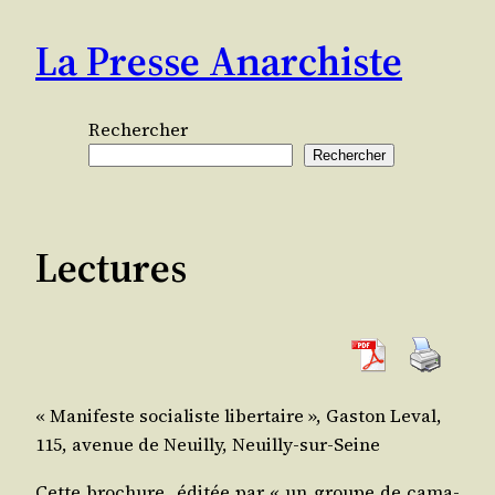
Aller
La Presse Anarchiste
au
contenu
Rechercher
Rechercher
Lectures
« Mani­feste socia­liste liber­taire », Gas­ton Leval,
115, ave­nue de Neuilly, Neuilly-sur-Seine
Cette bro­chure, édi­tée par « un groupe de cama­