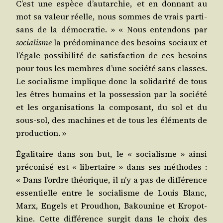
C’est une espèce d’autarchie, et en don­nant au
mot sa valeur réelle, nous sommes de vrais par­ti­
sans de la démo­cra­tie. » « Nous enten­dons par
socia­lisme
la pré­do­mi­nance des besoins sociaux et
l’égale pos­si­bi­li­té de satis­fac­tion de ces besoins
pour tous les membres d’une socié­té sans classes.
Le socia­lisme implique donc la soli­da­ri­té de tous
les êtres humains et la pos­ses­sion par la socié­té
et les orga­ni­sa­tions la com­po­sant, du sol et du
sous-sol, des machines et de tous les élé­ments de
production. »
Éga­li­taire dans son but, le « socia­lisme » ain­si
pré­co­ni­sé est « liber­taire » dans ses méthodes :
« Dans l’ordre théo­rique, il n’y a pas de dif­fé­rence
essen­tielle entre le socia­lisme de Louis Blanc,
Marx, Engels et Prou­dhon, Bakou­nine et Kro­pot­
kine. Cette dif­fé­rence sur­git dans le choix des