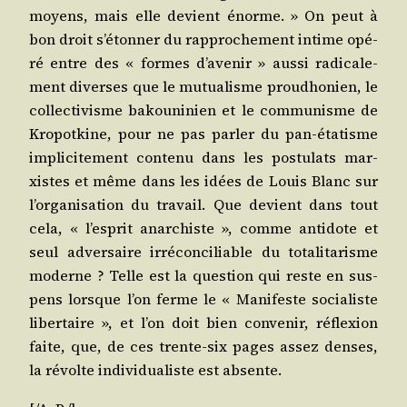
moyens, mais elle devient énorme. » On peut à
bon droit s’étonner du rap­pro­che­ment intime opé­
ré entre des « formes d’avenir » aus­si radi­ca­le­
ment diverses que le mutua­lisme prou­dho­nien, le
col­lec­ti­visme bakou­ni­nien et le com­mu­nisme de
Kro­pot­kine, pour ne pas par­ler du pan-éta­tisme
impli­ci­te­ment conte­nu dans les pos­tu­lats mar­
xistes et même dans les idées de Louis Blanc sur
l’organisation du tra­vail. Que devient dans tout
cela, « l’esprit anar­chiste », comme anti­dote et
seul adver­saire irré­con­ci­liable du tota­li­ta­risme
moderne ? Telle est la ques­tion qui reste en sus­
pens lorsque l’on ferme le « Mani­feste socia­liste
liber­taire », et l’on doit bien conve­nir, réflexion
faite, que, de ces trente-six pages assez denses,
la révolte indi­vi­dua­liste est absente.