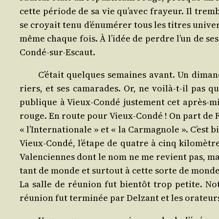
cette période de sa vie qu’avec frayeur. Il trem­bl
se croyait tenu d’énumérer tous les titres uni­ver­
même chaque fois. À l’idée de perdre l’un de ses vi
Condé-sur-Escaut.
C’était quelques semaines avant. Un dimanche
riers, et ses cama­rades. Or, ne voi­là-t-il pas 
publique à Vieux-Condé jus­te­ment cet après-mi
rouge. En route pour Vieux-Condé ! On part de F
« l’Internationale » et « la Car­ma­gnole ». C’est 
Vieux-Condé, l’étape de quatre à cinq kilo­mètres
Valen­ciennes dont le nom ne me revient pas, mais
tant de monde et sur­tout à cette sorte de monde.
La salle de réunion fut bien­tôt trop petite. Notr
réunion fut ter­mi­née par Del­zant et les ora­teurs