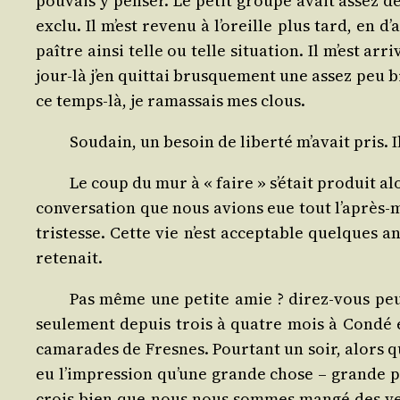
pou­vais y pen­ser. Le petit groupe avait assez de
exclu. Il m’est reve­nu à l’oreille plus tard, en
paître ain­si telle ou telle situa­tion. Il m’est a
jour-là j’en quit­tai brus­que­ment une assez peu 
ce temps-là, je ramas­sais mes clous.
Sou­dain, un besoin de liber­té m’avait pris. I
Le coup du mur à « faire » s’était pro­duit a
conver­sa­tion que nous avions eue tout l’après-m
tris­tesse. Cette vie n’est accep­table quelques a
retenait.
Pas même une petite amie ? direz-vous peut-ê
seule­ment depuis trois à quatre mois à Condé et 
cama­rades de Fresnes. Pour­tant un soir, alors qu’
eu l’impression qu’une grande chose – grande pou
crois bien que nous nous sommes man­gé des yeux