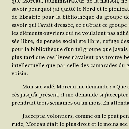
que Moreau, l’administrateur de la mai­son, ne 
savoir pour­quoi j’ai quit­té le Nord et le pio­ni­
de librai­rie pour la biblio­thèque du groupe de 
savoir qui l’avait dres­sée, ce qu’était ce groupe
les élé­ments ouvriers qui ne vou­laient pas adhé­
sée libre, de pen­sée socia­liste libre, refuge des l
pour la biblio­thèque d’un tel groupe que j’avais
plus tard que ces livres n’avaient pas trou­vé bea
intel­lec­tuelle que par celle des cama­rades du
voisin.
Mon sac vidé, Moreau me demande : « Que com
cès jusqu’à pré­sent, il me demande si j’accepter
pren­drait trois semaines ou un mois. En atten­d
J’acceptai volon­tiers, comme on le peut pen­
rude, Moreau était le plus droit et le moins sec d