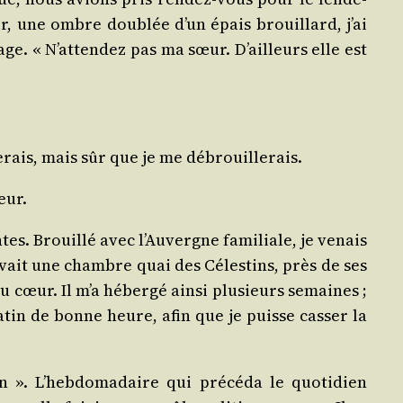
r, une ombre dou­blée d’un épais brouillard, j’ai
age. « N’attendez pas ma sœur. D’ailleurs elle est
­rais, mais sûr que je me débrouillerais.
eur.
es. Brouillé avec l’Auvergne fami­liale, je venais
 avait une chambre quai des Céles­tins, près de ses
 cœur. Il m’a héber­gé ain­si plu­sieurs semaines ;
atin de bonne heure, afin que je puisse cas­ser la
n ». L’hebdomadaire qui pré­cé­da le quo­ti­dien