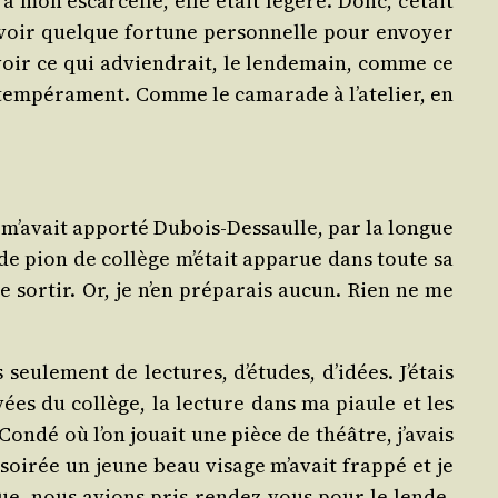
à mon escar­celle, elle était légère. Donc, c’était
 avoir quelque for­tune per­son­nelle pour envoyer
savoir ce qui advien­drait, le len­de­main, comme ce
 tem­pé­ra­ment. Comme le cama­rade à l’atelier, en
e m’avait appor­té Dubois-Des­saulle, par la longue
de pion de col­lège m’était appa­rue dans toute sa
 sor­tir. Or, je n’en pré­pa­rais aucun. Rien ne me
ule­ment de lec­tures, d’études, d’idées. J’étais
ées du col­lège, la lec­ture dans ma piaule et les
e Condé où l’on jouait une pièce de théâtre, j’avais
oi­rée un jeune beau visage m’avait frap­pé et je
e, nous avions pris ren­dez-vous pour le len­de­