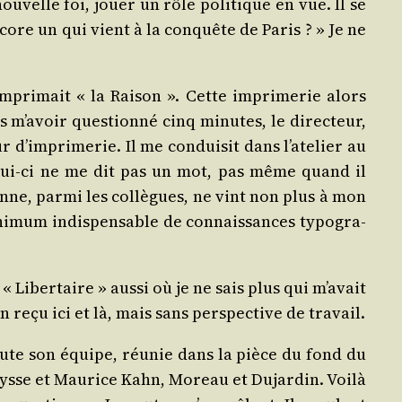
ou­velle foi, jouer un rôle poli­tique en vue. Il se
ncore un qui vient à la conquête de Paris ? » Je ne
mprimait « la Rai­son ». Cette impri­me­rie alors
s m’avoir ques­tion­né cinq minutes, le direc­teur,
eur d’imprimerie. Il me condui­sit dans l’atelier au
 celui-ci ne me dit pas un mot, pas même quand il
sonne, par­mi les col­lègues, ne vint non plus à mon
ini­mum indis­pen­sable de connais­sances typo­gra­
 Liber­taire » aus­si où je ne sais plus qui m’avait
reçu ici et là, mais sans pers­pec­tive de travail.
oute son équipe, réunie dans la pièce du fond du
eysse et Mau­rice Kahn, Moreau et Dujar­din. Voi­là