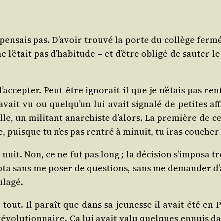
’y pen­sais pas. D’avoir trou­vé la porte du col­lège fer
ne l’était pas d’habitude – et d’être obli­gé de sau­ter
’accepter. Peut-être igno­rait-il que je n’étais pas ren­
l avait vu ou quelqu’un lui avait signa­lé de petites 
ulle, un mili­tant anar­chiste d’alors. La pre­mière de c
, puisque tu n’es pas ren­tré à minuit, tu iras cou­che
 nuit. Non, ce ne fut pas long ; la déci­sion s’imposa t
cep­ta sans me poser de ques­tions, sans me deman­der 
ulagé.
ut. Il paraît que dans sa jeu­nesse il avait été en P
évo­lu­tion­naire. Ça lui avait valu quelques ennuis dans