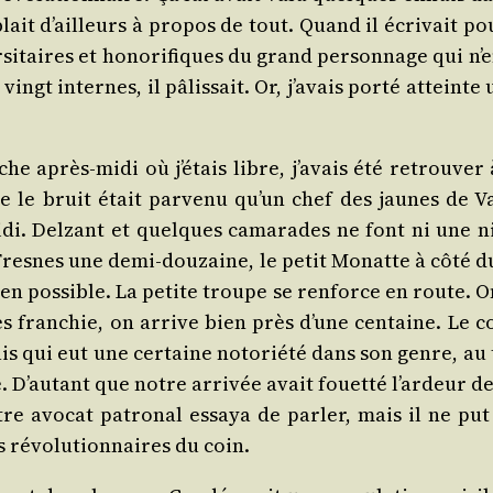
ait d’ailleurs à pro­pos de tout. Quand il écri­vait pou
si­taires et hono­ri­fiques du grand per­son­nage qui n
ngt internes, il pâlis­sait. Or, j’avais por­té atteint
 après-midi où j’étais libre, j’avais été retrou­ver 
que le bruit était par­ve­nu qu’un chef des jaunes de 
di. Del­zant et quelques cama­rades ne font ni une 
resnes une demi-dou­zaine, le petit Monatte à côté du
bien pos­sible. La petite troupe se ren­force en route. 
 fran­chie, on arrive bien près d’une cen­taine. Le co
 qui eut une cer­taine noto­rié­té dans son genre, au t
 D’autant que notre arri­vée avait fouet­té l’ardeur d
e avo­cat patro­nal essaya de par­ler, mais il ne put c
 révo­lu­tion­naires du coin.