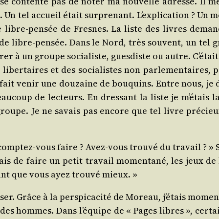
se contente pas de noter ma nou­velle adresse. Il me 
cat. Un tel accueil était sur­pre­nant. L’explication ?
libre-pen­sée de Fresnes. La liste des livres deman­d
 de libre-pen­sée. Dans le Nord, très sou­vent, un tel
rer à un groupe socia­liste, gues­diste ou autre. C’éta
iber­taires et des socia­listes non par­le­men­taires, par
 fait venir une dou­zaine de bou­quins. Entre nous, j
u­coup de lec­teurs. En dres­sant la liste je m’étais l
 groupe. Je ne savais pas encore que tel livre pré­ci
p­tez-vous faire ? Avez-vous trou­vé du tra­vail ? » 
ais de faire un petit tra­vail momen­ta­né, les jeux 
ant que vous ayez trou­vé mieux. »
ser. Grâce à la pers­pi­ca­ci­té de Moreau, j’étais mome
es hommes. Dans l’équipe de « Pages libres », cer­tai­