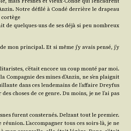
ible, mais Fresnes et Vieux-Condé qui l’encadrent
Anzin. Notre défi­lé à Condé der­rière le dra­peau
u cortège
etrait de quelques-uns de ses déjà si peu nom­breux
e mon prin­ci­pal. Et si même j’y avais pen­sé, j’y
li­ta­ristes, c’était encore un coup mon­té par moi.
 la Com­pa­gnie des mines d’Anzin, ne s’en plai­gnit
llante dans ces len­de­mains de l’affaire Drey­fus
r des choses de ce genre. Du moins, je ne l’ai pas
nes furent conster­nés. Del­zant tout le pre­mier.
e réunion. L’accompagner tous ces soirs-là, je ne