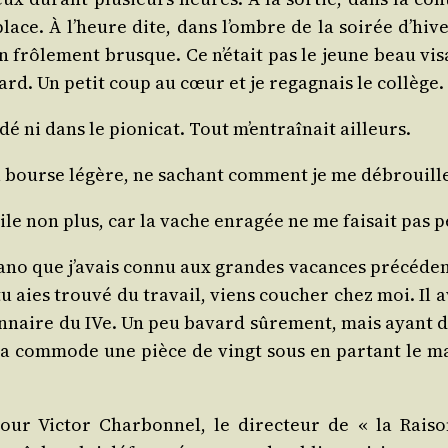
ce. À l’heure dite, dans l’ombre de la soi­rée d’hive
 frô­le­ment brusque. Ce n’était pas le jeune beau vis
llard. Un petit coup au cœur et je rega­gnais le collège.
é ni dans le pio­ni­cat. Tout m’entraînait ailleurs.
la bourse légère, ne sachant com­ment je me débrouille
i­cile non plus, car la vache enra­gée ne me fai­sait pas p
­no que j’avais connu aux grandes vacances pré­cé­dent
tu aies trou­vé du tra­vail, viens cou­cher chez moi. Il
ion­naire du IVe. Un peu bavard sûre­ment, mais ayant du
ur la com­mode une pièce de vingt sous en par­tant le m
r Vic­tor Char­bon­nel, le direc­teur de « la Rai­so