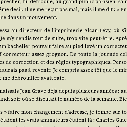
, prê­cher, lui défro­qué, au grand public pari­sien, sa n
me désir. Il ne me reçut pas mal, mais il me dit : « E
ondre dans un mouvement.
ressa au direc­teur de l’imprimerie Alcan-Lévy, où s’i
Je m’y ren­dis tout de suite, trop vite peut-être. Aprè
qu’un bache­lier pou­vait faire au pied levé un cor­rec­t
hef cor­rec­teur assez gro­gnon. De toute la jour­née
es de cor­rec­tion et des règles typo­gra­phiques. Per­
 n’aurais pas à reve­nir. Je com­pris assez tôt que le m
 me débrouiller avait raté.
ais­sais Jean Grave déjà depuis plu­sieurs années ; au «
i soir où se dis­cu­tait le numé­ro de la semaine. Bien 
s » faire mon chan­ge­ment d’adresse, je tombe sur t
taient les vrais ani­ma­teurs étaient là : Charles Gui