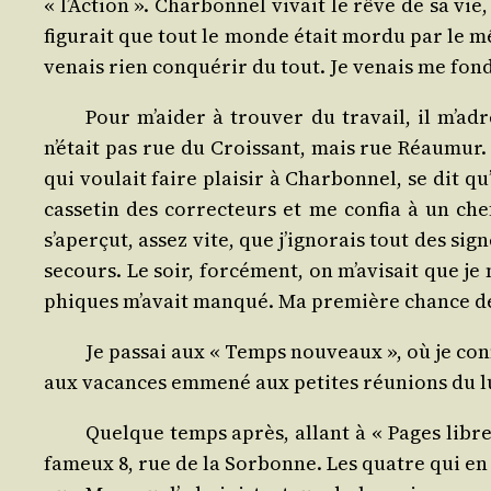
« l’Action ». Char­bon­nel vivait le rêve de sa vie
figu­rait que tout le monde était mor­du par le mê
venais rien conqué­rir du tout. Je venais me f
Pour m’aider à trou­ver du tra­vail, il m’ad
n’était pas rue du Crois­sant, mais rue Réau­mur. 
qui vou­lait faire plai­sir à Char­bon­nel, se dit 
cas­se­tin des cor­rec­teurs et me confia à un c
s’aperçut, assez vite, que j’ignorais tout des sign
secours. Le soir, for­cé­ment, on m’avisait que je
phiques m’avait man­qué. Ma pre­mière chance de
Je pas­sai aux « Temps nou­veaux », où je conn
aux vacances emme­né aux petites réunions du lun­d
Quelque temps après, allant à « Pages libre
fameux 8, rue de la Sor­bonne. Les quatre qui en é