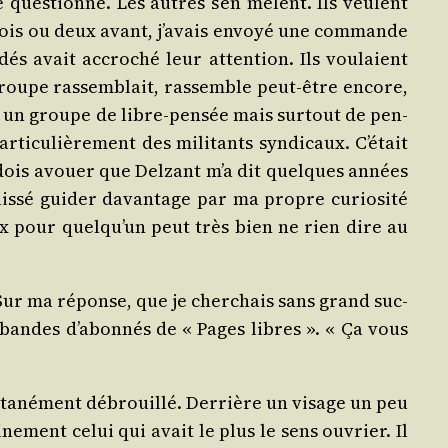
ques­tionne. Les autres s’en mêlent. Ils veulent
 Un mois ou deux avant, j’avais envoyé une com­mande
és avait accro­ché leur atten­tion. Ils vou­laient
 groupe ras­sem­blait, ras­semble peut-être encore,
it un groupe de libre-pen­sée mais sur­tout de pen­
­ti­cu­liè­re­ment des mili­tants syn­di­caux. C’était
e dois avouer que Del­zant m’a dit quelques années
ais­sé gui­der davan­tage par ma propre curio­si­té
eux pour quelqu’un peut très bien ne rien dire au
Sur ma réponse, que je cher­chais sans grand suc­
de bandes d’abonnés de « Pages libres ». « Ça vous
n­ta­né­ment débrouillé. Der­rière un visage un peu
ne­ment celui qui avait le plus le sens ouvrier. Il