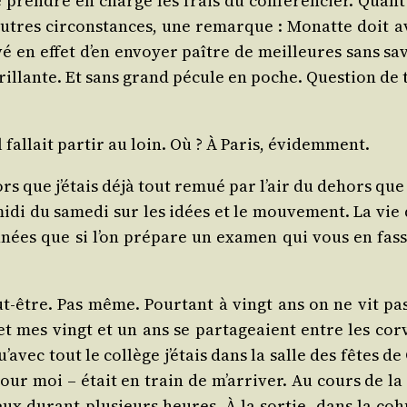
 prendre en charge les frais du confé­ren­cier. Quant 
 d’autres cir­cons­tances, une remarque : Monatte doit
rri­vé en effet d’en envoyer paître de meilleures sans 
brillante. Et sans grand pécule en poche. Ques­tion de
l fal­lait par­tir au loin. Où ? À Paris, évidemment.
lors que j’étais déjà tout remué par l’air du dehors qu
idi du same­di sur les idées et le mou­ve­ment. La vie 
nnées que si l’on pré­pare un exa­men qui vous en fasse
tre. Pas même. Pour­tant à vingt ans on ne vit pas se
mes vingt et un ans se par­ta­geaient entre les cor­v
avec tout le col­lège j’étais dans la salle des fêtes d
r moi – était en train de m’arriver. Au cours de la s
 durant plu­sieurs heures. À la sor­tie, dans la cohu