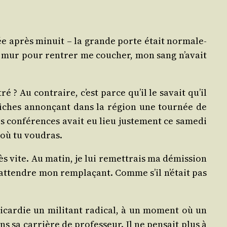
­mée après minuit – la grande porte était nor­ma­le­
 le mur pour ren­trer me cou­cher, mon sang n’avait
tré ? Au contraire, c’est parce qu’il le savait qu’il
affiches annon­çant dans la région une tour­née de
es confé­rences avait eu lieu jus­te­ment ce same­di
r où tu voudras.
rès vite. Au matin, je lui remet­trais ma démis­sion
d’attendre mon rem­pla­çant. Comme s’il n’était pas
icar­die un mili­tant radi­cal, à un moment où un
 sa car­rière de pro­fes­seur. Il ne pen­sait plus à