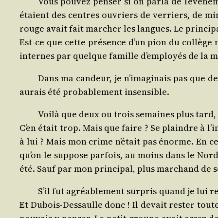
Vous pou­vez pen­ser si on par­la de l’événe
étaient des centres ouvriers de ver­riers, de min
rouge avait fait mar­cher les langues. Le prin­ci­
Est-ce que cette pré­sence d’un pion du col­lège n
internes par quelque famille d’employés de la mi
Dans ma can­deur, je n’imaginais pas que de t
aurais été pro­ba­ble­ment insensible.
Voi­là que deux ou trois semaines plus tard, j
C’en était trop. Mais que faire ? Se plaindre à l’i
à lui ? Mais mon crime n’était pas énorme. En ce 
qu’on le sup­pose par­fois, au moins dans le Nord
été. Sauf par mon prin­ci­pal, plus mar­chand de
S’il fut agréa­ble­ment sur­pris quand je lui
Et Dubois-Des­saulle donc ! Il devait res­ter to