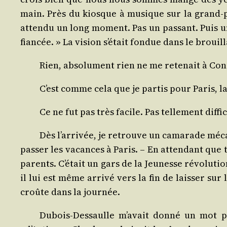
main. Près du kiosque à musique sur la grand-pla
atten­du un long moment. Pas un pas­sant. Puis un
fian­cée. » La vision s’était fon­due dans le broui
Rien, abso­lu­ment rien ne me rete­nait à Cond
C’est comme cela que je par­tis pour Paris, 
Ce ne fut pas très facile. Pas tel­le­ment dif­f
Dès l’arrivée, je retrouve un cama­rade méca
pas­ser les vacances à Paris. – En atten­dant que 
parents. C’était un gars de la Jeu­nesse révo­lu­t
il lui est même arri­vé vers la fin de lais­ser s
croûte dans la journée.
Dubois-Des­saulle m’avait don­né un mot pou