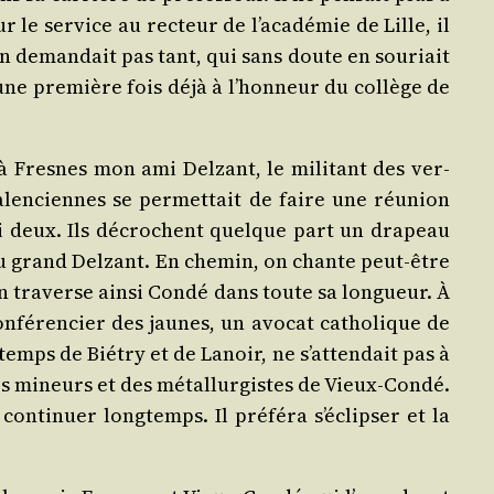
r le ser­vice au rec­teur de l’académie de Lille, il
’en deman­dait pas tant, qui sans doute en sou­riait
e une pre­mière fois déjà à l’honneur du col­lège de
à Fresnes mon ami Del­zant, le mili­tant des ver­
Valen­ciennes se per­met­tait de faire une réunion
ni deux. Ils décrochent quelque part un dra­peau
 grand Del­zant. En che­min, on chante peut-être
On tra­verse ain­si Condé dans toute sa lon­gueur. À
nfé­ren­cier des jaunes, un avo­cat catho­lique de
emps de Bié­try et de Lanoir, ne s’attendait pas à
es mineurs et des métal­lur­gistes de Vieux-Condé.
onti­nuer long­temps. Il pré­fé­ra s’éclipser et la