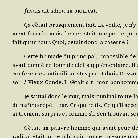
J’avais dit adieu au pionicat.
Ça c’était brus­que­ment fait. La veille, je n
ment fer­mée, mais il en exis­tait une petite qui 
fait qu’un tour. Quoi, c’était donc la caserne ?
Cette bri­made du prin­ci­pal, impos­sible de l
avait don­né ce tour de clef sup­plé­men­taire. I
confé­rences anti­mi­li­ta­ristes par Dubois-Des­sa
soir à Vieux-Condé. Il s’était dit : mon bon­homme
Je sau­tai donc le mur, mais rumi­nai toute la
de maître-répé­ti­teur. Ce que je fis. Ce qu’il ac
autre­ment sur­pris et comme s’il s’en trou­vait so
C’était un pauvre homme qui avait peur de to
radi­cal était un répu­bli­cain rouge, presque un r