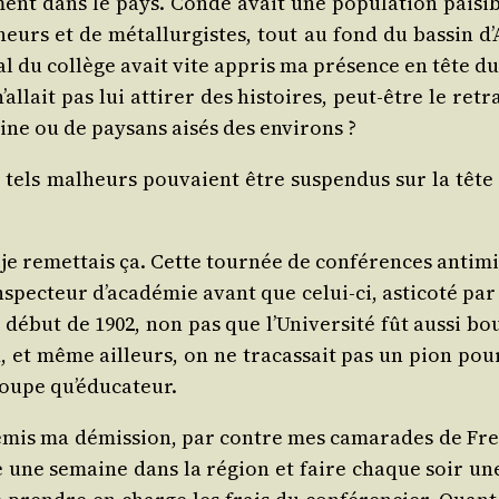
ment dans le pays. Condé avait une popu­la­tion pai­s
eurs et de métal­lur­gistes, tout au fond du bas­sin d’
pal du col­lège avait vite appris ma pré­sence en tête d
’allait pas lui atti­rer des his­toires, peut-être le r
ne ou de pay­sans aisés des environs ?
els mal­heurs pou­vaient être sus­pen­dus sur la tête d
e remet­tais ça. Cette tour­née de confé­rences anti­mi­
nspecteur d’académie avant que celui-ci, asti­co­té par
début de 1902, non pas que l’Université fût aus­si boui
, et même ailleurs, on ne tra­cas­sait pas un pion pou
 soupe qu’éducateur.
 remis ma démis­sion, par contre mes cama­rades de Fres
ute une semaine dans la région et faire chaque soir un