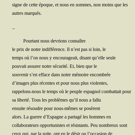
signe de cette époque, et nous en sommes, non moins que les
autres marqués.
_​
Pour­tant nous devrions connaître
le prix de notre indif­fé­rence. Il n’est pas si loin, le
temps où l’on nous y encou­ra­geait, disant qu’elle seule
pou­vait assu­rer notre sécu­ri­té. Et, bien que le
sou­ve­nir s’en efface dans notre mémoire encombrée
d’images plus récentes et pour nous plus violentes,
rap­pe­lons-nous le temps où le peuple espa­gnol com­bat­tait pour
sa liber­té. Tous les pro­blèmes qu’il nous a fallu
ensuite résoudre pour nous-mêmes se posèrent
alors. La guerre d’Espagne a par­ta­gé les hommes en
col­la­bo­ra­teurs oppor­tu­nistes et résis­tants. Peu nom­breux sont
ceux qui, par la suite, ont eu le désir ou l’occasion de