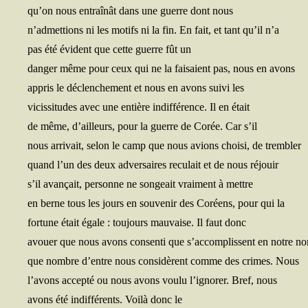
qu’on nous entraî­nât dans une guerre dont nous
n’admettions ni les motifs ni la fin. En fait, et tant qu’il n’a
pas été évident que cette guerre fût un
dan­ger même pour ceux qui ne la fai­saient pas, nous en avons
appris le déclen­che­ment et nous en avons sui­vi les
vicis­si­tudes avec une entière indif­fé­rence. Il en était
de même, d’ailleurs, pour la guerre de Corée. Car s’il
nous arri­vait, selon le camp que nous avions choi­si, de trembler
quand l’un des deux adver­saires recu­lait et de nous réjouir
s’il avan­çait, per­sonne ne son­geait vrai­ment à mettre
en berne tous les jours en sou­ve­nir des Coréens, pour qui la
for­tune était égale : tou­jours mau­vaise. Il faut donc
avouer que nous avons consen­ti que s’accomplissent en notre n
que nombre d’entre nous consi­dèrent comme des crimes. Nous
l’avons accep­té ou nous avons vou­lu l’ignorer. Bref, nous
avons été indif­fé­rents. Voi­là donc le