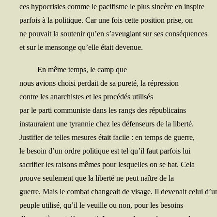
ces hypo­cri­sies comme le paci­fisme le plus sin­cère en inspire
par­fois à la poli­tique. Car une fois cette posi­tion prise, on
ne pou­vait la sou­te­nir qu’en s’aveuglant sur ses conséquences
et sur le men­songe qu’elle était devenue.
En même temps, le camp que
nous avions choi­si per­dait de sa pure­té, la répression
contre les anar­chistes et les pro­cé­dés utilisés
par le par­ti com­mu­niste dans les rangs des républicains
ins­tau­raient une tyran­nie chez les défen­seurs de la liberté.
Jus­ti­fier de telles mesures était facile : en temps de guerre,
le besoin d’un ordre poli­tique est tel qu’il faut par­fois lui
sacri­fier les rai­sons mêmes pour les­quelles on se bat. Cela
prouve seule­ment que la liber­té ne peut naître de la
guerre. Mais le com­bat chan­geait de visage. Il deve­nait celui d’u
peuple uti­li­sé, qu’il le veuille ou non, pour les besoins