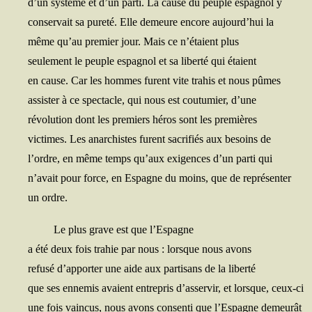
d’un sys­tème et d’un par­ti. La cause du peuple espa­gnol y
conser­vait sa pure­té. Elle demeure encore aujourd’hui la
même qu’au pre­mier jour. Mais ce n’étaient plus
seule­ment le peuple espa­gnol et sa liber­té qui étaient
en cause. Car les hommes furent vite tra­his et nous pûmes
assis­ter à ce spec­tacle, qui nous est cou­tu­mier, d’une
révo­lu­tion dont les pre­miers héros sont les premières
vic­times. Les anar­chistes furent sacri­fiés aux besoins de
l’ordre, en même temps qu’aux exi­gences d’un par­ti qui
n’avait pour force, en Espagne du moins, que de représenter
un ordre.
Le plus grave est que l’Espagne
a été deux fois tra­hie par nous : lorsque nous avons
refu­sé d’apporter une aide aux par­ti­sans de la liberté
que ses enne­mis avaient entre­pris d’asservir, et lorsque, ceux-ci
une fois vain­cus, nous avons consen­ti que l’Espagne demeurât