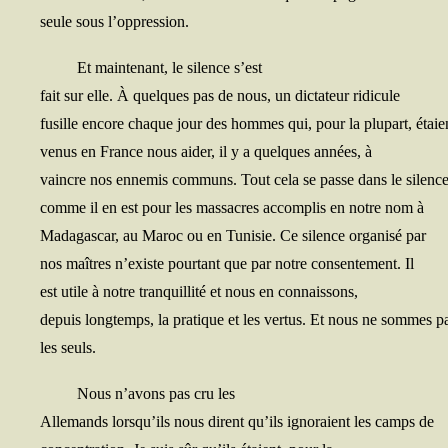
seule sous l’oppression.
Et main­te­nant, le silence s’est
fait sur elle. À quelques pas de nous, un dic­ta­teur ridicule
fusille encore chaque jour des hommes qui, pour la plu­part, étaie
venus en France nous aider, il y a quelques années, à
vaincre nos enne­mis com­muns. Tout cela se passe dans le silence
comme il en est pour les mas­sacres accom­plis en notre nom à
Mada­gas­car, au Maroc ou en Tuni­sie. Ce silence orga­ni­sé par
nos maîtres n’existe pour­tant que par notre consen­te­ment. Il
est utile à notre tran­quilli­té et nous en connaissons,
depuis long­temps, la pra­tique et les ver­tus. Et nous ne sommes p
les seuls.
Nous n’avons pas cru les
Alle­mands lorsqu’ils nous dirent qu’ils igno­raient les camps de