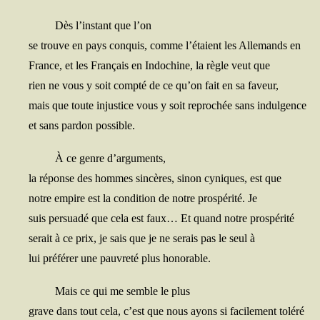
Dès l’instant que l’on
se trouve en pays conquis, comme l’étaient les Alle­mands en
France, et les Fran­çais en Indo­chine, la règle veut que
rien ne vous y soit comp­té de ce qu’on fait en sa faveur,
mais que toute injus­tice vous y soit repro­chée sans indulgence
et sans par­don possible.
À ce genre d’arguments,
la réponse des hommes sin­cères, sinon cyniques, est que
notre empire est la condi­tion de notre pros­pé­ri­té. Je
suis per­sua­dé que cela est faux… Et quand notre prospérité
serait à ce prix, je sais que je ne serais pas le seul à
lui pré­fé­rer une pau­vre­té plus honorable.
Mais ce qui me semble le plus
grave dans tout cela, c’est que nous ayons si faci­le­ment toléré