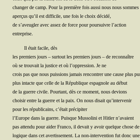
chan­ger de camp. Pour la pre­mière fois aus­si nous nous sommes
aper­çus qu’il est dif­fi­cile, une fois le choix décidé,
de s’aveugler avec assez de force pour pour­suivre l’action
entreprise.
Il était facile, dès
les pre­miers jours – sur­tout les pre­miers jours – de reconnaître
où se trou­vait la jus­tice et où l’oppression. Je ne
crois pas que nous puis­sions jamais ren­con­trer une cause plus pu
plus intacte que celle de la Répu­blique espa­gnole au début
de la guerre civile. Pour­tant, dès ce moment, nous devions
choi­sir entre la guerre et la paix. On nous disait qu’intervenir
pour les répu­bli­cains, c’était précipiter
l’Europe dans la guerre. Puisque Mus­so­li­ni et Hit­ler n’avaient
pas atten­du pour aider Fran­co, il devait y avoir quelque chose de
logique dans cet aver­tis­se­ment. La non-inter­ven­tion fut donc un