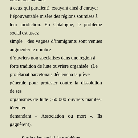
à ceux qui par­taient), essayant ain­si d’enrayer
l’épouvantable misère des régions sou­mises à
leur juri­dic­tion. En Cata­logne, le pro­blème
social est assez
simple : des vagues d’immigrants sont venues
aug­men­ter le nombre
d’ouvriers non spé­cia­li­sés dans une région à
forte tra­di­tion de lutte ouvrière orga­ni­sée. (Le
pro­lé­ta­riat bar­ce­lo­nais déclen­cha la grève
géné­rale pour pro­tes­ter contre la dis­so­lu­tion
de ses
orga­nismes de lutte ; 60 000 ouvriers mani­fes­
tèrent en
deman­dant « Asso­cia­tion ou mort ». Ils
gagnèrent).
Sur le plan social, le problème