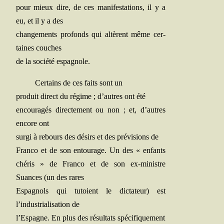
pour mieux dire, de ces mani­fes­ta­tions, il y a
eu, et il y a des
chan­ge­ments pro­fonds qui altèrent même cer­
taines couches
de la socié­té espagnole.
Cer­tains de ces faits sont un
pro­duit direct du régime ; d’autres ont été
encou­ra­gés direc­te­ment ou non ; et, d’autres
encore ont
sur­gi à rebours des dési­rs et des pré­vi­sions de
Fran­co et de son entou­rage. Un des « enfants
ché­ris » de Fran­co et de son ex-ministre
Suances (un des rares
Espa­gnols qui tutoient le dic­ta­teur) est
l’industrialisation de
l’Espagne. En plus des résul­tats spécifiquement