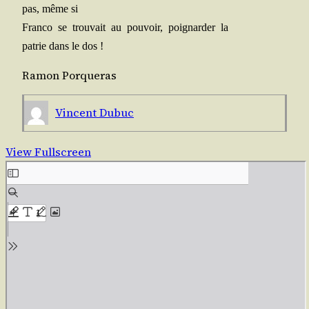
pas, même si
Fran­co se trou­vait au pou­voir, poi­gnar­der la
patrie dans le dos !
Ramon Por­que­ras
Vincent Dubuc
View Fullscreen