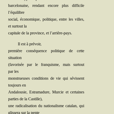
bar­ce­lo­naise, ren­dant encore plus dif­fi­cile
l’équilibre
social, éco­no­mique, poli­tique, entre les villes,
et sur­tout la
capi­tale de la pro­vince, et l’arrière-pays.
Il est à prévoir,
pre­mière consé­quence poli­tique de cette
situation
(favo­ri­sée par le fran­quisme, mais sur­tout
par les
mons­trueuses condi­tions de vie qui sévissent
tou­jours en
Anda­lou­sie, Estra­ma­dure, Mur­cie et cer­taines
par­ties de la Castille),
une radi­ca­li­sa­tion du natio­na­lisme cata­lan, qui
glis­se­ra sur la pente