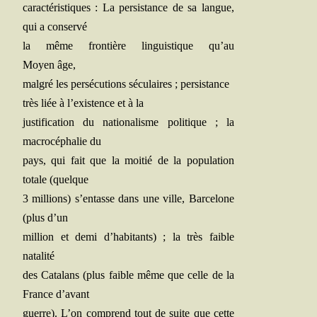
carac­té­ris­tiques : La per­sis­tance de sa langue,
qui a conservé
la même fron­tière lin­guis­tique qu’au
Moyen âge,
mal­gré les per­sé­cu­tions sécu­laires ; persistance
très liée à l’existence et à la
jus­ti­fi­ca­tion du natio­na­lisme poli­tique ; la
macro­cé­pha­lie du
pays, qui fait que la moi­tié de la popu­la­tion
totale (quelque
3 mil­lions) s’entasse dans une ville, Bar­ce­lone
(plus d’un
mil­lion et demi d’habitants) ; la très faible
natalité
des Cata­lans (plus faible même que celle de la
France d’avant
guerre). L’on com­prend tout de suite que cette