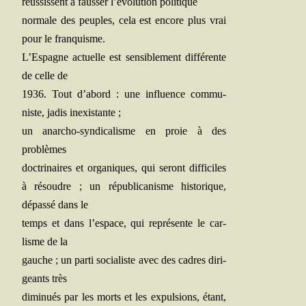
réus­sissent à faus­ser l’évolution politique
nor­male des peuples, cela est encore plus vrai
pour le franquisme.
L’Espagne actuelle est sen­si­ble­ment dif­fé­rente
de celle de
1936. Tout d’abord : une influence com­mu­
niste, jadis inexistante ;
un anar­cho-syn­di­ca­lisme en proie à des
problèmes
doc­tri­naires et orga­niques, qui seront dif­fi­ciles
à résoudre ; un répu­bli­ca­nisme his­to­rique,
dépas­sé dans le
temps et dans l’espace, qui repré­sente le car­
lisme de la
gauche ; un par­ti socia­liste avec des cadres diri­
geants très
dimi­nués par les morts et les expul­sions, étant,