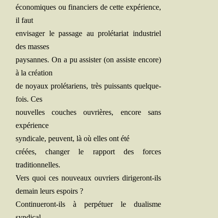
éco­no­miques ou finan­ciers de cette expé­rience,
il faut
envi­sa­ger le pas­sage au pro­lé­ta­riat indus­triel
des masses
pay­sannes. On a pu assis­ter (on assiste encore)
à la création
de noyaux pro­lé­ta­riens, très puis­sants quel­que­
fois. Ces
nou­velles couches ouvrières, encore sans
expérience
syn­di­cale, peuvent, là où elles ont été
créées, chan­ger le rap­port des forces
traditionnelles.
Vers quoi ces nou­veaux ouvriers diri­ge­ront-ils
demain leurs espoirs ?
Conti­nue­ront-ils à per­pé­tuer le dua­lisme
syndical