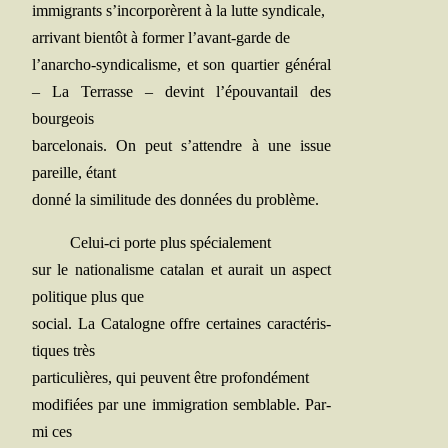
immi­grants s’incorporèrent à la lutte syndicale,
arri­vant bien­tôt à for­mer l’avant-garde de
l’anarcho-syndicalisme, et son quar­tier géné­ral
– La Ter­rasse – devint l’épouvantail des
bourgeois
bar­ce­lo­nais. On peut s’attendre à une issue
pareille, étant
don­né la simi­li­tude des don­nées du problème.
Celui-ci porte plus spécialement
sur le natio­na­lisme cata­lan et aurait un aspect
poli­tique plus que
social. La Cata­logne offre cer­taines carac­té­ris­
tiques très
par­ti­cu­lières, qui peuvent être profondément
modi­fiées par une immi­gra­tion sem­blable. Par­
mi ces