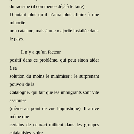
du racisme (il com­mence déjà à le faire).
D’autant plus qu’il n’aura plus affaire à une
minorité
non cata­lane, mais à une majo­ri­té ins­tal­lée dans
le pays.
Il n’y a qu’un facteur
posi­tif dans ce pro­blème, qui peut sinon aider
à sa
solu­tion du moins le mini­mi­ser : le sur­pre­nant
pou­voir de la
Cata­logne, qui fait que les immi­grants sont vite
assimilés
(même au point de vue lin­guis­tique). Il arrive
même que
cer­tains de ceux-ci militent dans les groupes
cata­la­nistes, voire