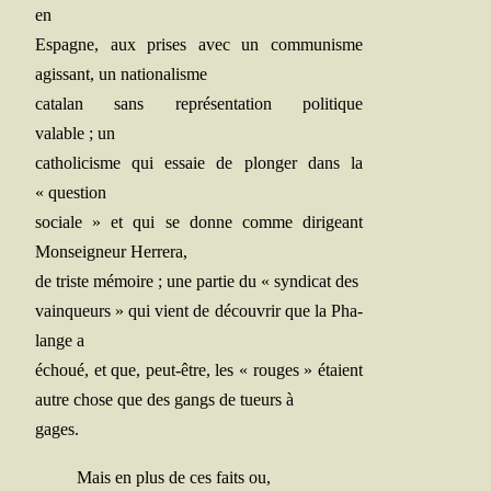
en
Espagne, aux prises avec un com­mu­nisme
agis­sant, un nationalisme
cata­lan sans repré­sen­ta­tion poli­tique
valable ; un
catho­li­cisme qui essaie de plon­ger dans la
« question
sociale » et qui se donne comme diri­geant
Mon­sei­gneur Herrera,
de triste mémoire ; une par­tie du « syn­di­cat des
vain­queurs » qui vient de décou­vrir que la Pha­
lange a
échoué, et que, peut-être, les « rouges » étaient
autre chose que des gangs de tueurs à
gages.
Mais en plus de ces faits ou,