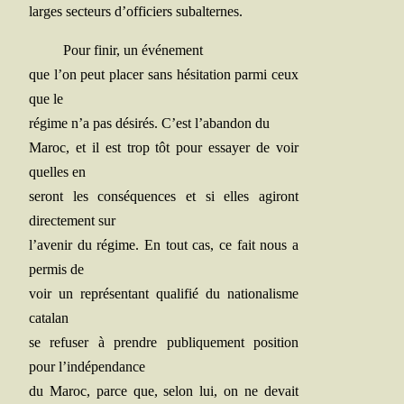
larges sec­teurs d’officiers subalternes.
Pour finir, un événement
que l’on peut pla­cer sans hési­ta­tion par­mi ceux
que le
régime n’a pas dési­rés. C’est l’abandon du
Maroc, et il est trop tôt pour essayer de voir
quelles en
seront les consé­quences et si elles agi­ront
direc­te­ment sur
l’avenir du régime. En tout cas, ce fait nous a
per­mis de
voir un repré­sen­tant qua­li­fié du natio­na­lisme
catalan
se refu­ser à prendre publi­que­ment posi­tion
pour l’indépendance
du Maroc, parce que, selon lui, on ne devait