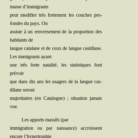
masse d’immigrants
peut modi­fier très for­te­ment les couches pro­
fondes du pays. On
assiste à un ren­ver­se­ment de la pro­por­tion des
habi­tants de
langue cata­lane et de ceux de langue cas­tillane.
Les immi­grants ayant
une très forte nata­li­té, les sta­tis­tiques font
prévoir
que dans dix ans les usa­gers de la langue cas­
tillane seront
majo­ri­taires (en Cata­logne) ; situa­tion jamais
vue.
Les apports mas­sifs (par
immi­gra­tion ou par nais­sance) accroissent
encore l’hypertrophie