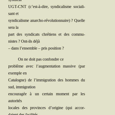
UGT-CNT (c’est-à-dire, syn­di­ca­lisme socia­li­
sant et
syn­di­ca­lisme anar­cho-révo­lu­tion­naire) ? Quelle
sera la
part des syn­di­cats chré­tiens et des com­mu­
nistes ? Ont-ils déjà
– dans l’ensemble – pris position ?
On ne doit pas confondre ce
pro­blème avec l’augmentation mas­sive (par
exemple en
Cata­logne) de l’immigration des hommes du
sud, immigration
encou­ra­gée à un cer­tain moment par les
autorités
locales des pro­vinces d’origine (qui accor­
daient des facilités