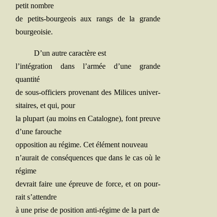
petit nombre
de petits-bour­geois aux rangs de la grande
bourgeoisie.
D’un autre carac­tère est
l’intégration dans l’armée d’une grande
quantité
de sous-offi­ciers pro­ve­nant des Milices uni­ver­
si­taires, et qui, pour
la plu­part (au moins en Cata­logne), font preuve
d’une farouche
oppo­si­tion au régime. Cet élé­ment nouveau
n’aurait de consé­quences que dans le cas où le
régime
devrait faire une épreuve de force, et on pour­
rait s’attendre
à une prise de posi­tion anti-régime de la part de