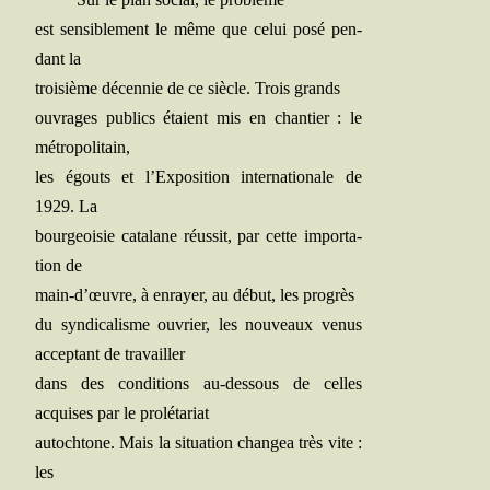
est sen­si­ble­ment le même que celui posé pen­
dant la
troi­sième décen­nie de ce siècle. Trois grands
ouvrages publics étaient mis en chan­tier : le
métropolitain,
les égouts et l’Exposition inter­na­tio­nale de
1929. La
bour­geoi­sie cata­lane réus­sit, par cette impor­ta­
tion de
main‑d’œuvre, à enrayer, au début, les progrès
du syn­di­ca­lisme ouvrier, les nou­veaux venus
accep­tant de travailler
dans des condi­tions au-des­sous de celles
acquises par le prolétariat
autoch­tone. Mais la situa­tion chan­gea très vite :
les