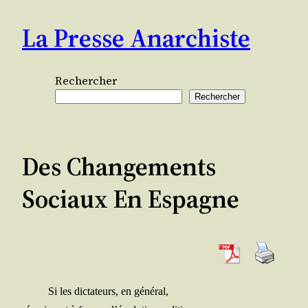
Aller
La Presse Anarchiste
au
contenu
Rechercher
Rechercher
Des Changements
Sociaux En Espagne
Si les dic­ta­teurs, en général,