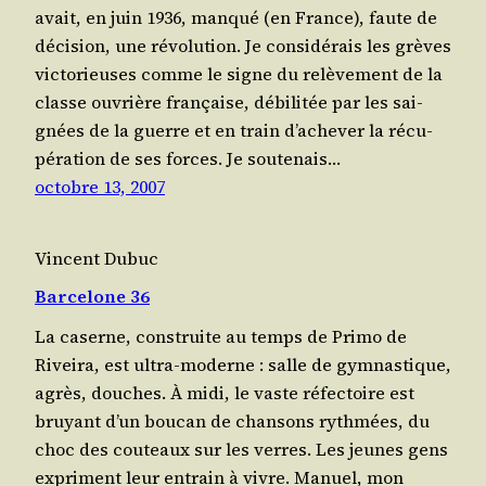
avait, en juin 1936, man­qué (en France), faute de
déci­sion, une révo­lu­tion. Je consi­dé­rais les grèves
vic­to­rieuses comme le signe du relè­ve­ment de la
classe ouvrière fran­çaise, débi­li­tée par les sai­
gnées de la guerre et en train d’achever la récu­
pé­ra­tion de ses forces. Je sou­te­nais…
octobre 13, 2007
Vincent Dubuc
Barcelone 36
La caserne, construite au temps de Pri­mo de
Rivei­ra, est ultra-moderne : salle de gym­nas­tique,
agrès, douches. À midi, le vaste réfec­toire est
bruyant d’un bou­can de chan­sons ryth­mées, du
choc des cou­teaux sur les verres. Les jeunes gens
expriment leur entrain à vivre. Manuel, mon