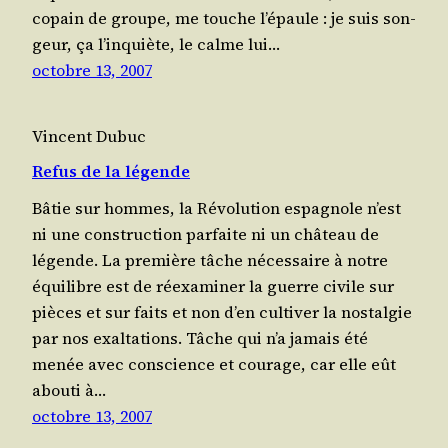
copain de groupe, me touche l’épaule : je suis son­
geur, ça l’inquiète, le calme lui…
octobre 13, 2007
Vincent Dubuc
Refus de la légende
Bâtie sur hommes, la Révo­lu­tion espa­gnole n’est
ni une construc­tion par­faite ni un châ­teau de
légende. La pre­mière tâche néces­saire à notre
équi­libre est de réexaminer la guerre civile sur
pièces et sur faits et non d’en culti­ver la nos­tal­gie
par nos exal­ta­tions. Tâche qui n’a jamais été
menée avec conscience et cou­rage, car elle eût
abou­ti à…
octobre 13, 2007