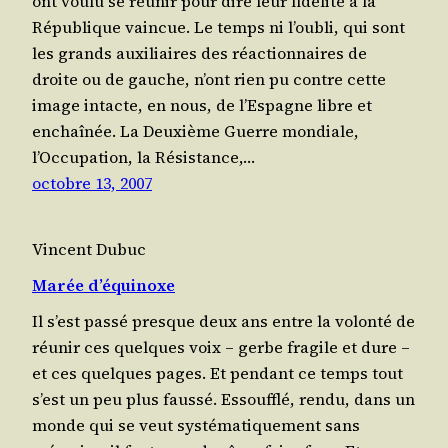
ont vou­lu se réunir pour dire leur fidé­li­té à la
Répu­blique vain­cue. Le temps ni l’oubli, qui sont
les grands auxi­liaires des réac­tion­naires de
droite ou de gauche, n’ont rien pu contre cette
image intacte, en nous, de l’Espagne libre et
enchaînée. La Deuxième Guerre mon­diale,
l’Occupation, la Résistance,…
octobre 13, 2007
Vincent Dubuc
Marée d’équinoxe
Il s’est pas­sé presque deux ans entre la volon­té de
réunir ces quelques voix – gerbe fra­gile et dure –
et ces quelques pages. Et pen­dant ce temps tout
s’est un peu plus faus­sé. Essouf­flé, ren­du, dans un
monde qui se veut sys­té­ma­ti­que­ment sans