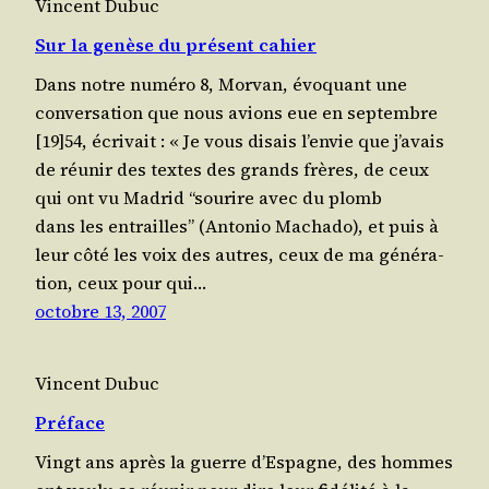
Vincent Dubuc
Sur la genèse du présent cahier
Dans notre numé­ro 8, Mor­van, évo­quant une
conver­sa­tion que nous avions eue en sep­tembre
[19]54, écri­vait : « Je vous disais l’envie que j’avais
de réunir des textes des grands frères, de ceux
qui ont vu Madrid “sou­rire avec du plomb
dans les entrailles” (Anto­nio Macha­do), et puis à
leur côté les voix des autres, ceux de ma géné­ra­
tion, ceux pour qui…
octobre 13, 2007
Vincent Dubuc
Préface
Vingt ans après la guerre d’Espagne, des hommes