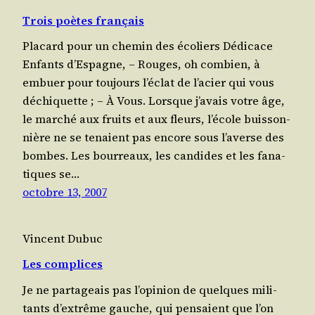
Trois poètes français
Placard pour un chemin des écoliers Dédi­cace
Enfants d’Espagne, – Rouges, oh com­bien, à
embuer pour tou­jours l’éclat de l’acier qui vous
déchi­quette ; – À Vous. Lorsque j’avais votre âge,
le mar­ché aux fruits et aux fleurs, l’école buis­son­
nière ne se tenaient pas encore sous l’averse des
bombes. Les bour­reaux, les can­dides et les fana­
tiques se…
octobre 13, 2007
Vincent Dubuc
Les complices
Je ne par­ta­geais pas l’opinion de quelques mili­
tants d’extrême gauche, qui pen­saient que l’on