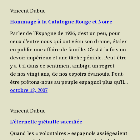
Vincent Dubuc
Hommage à la Catalogne Rouge et Noire
Par­ler de l’Espagne de 1936, c’est un peu, pour
ceux d’entre nous qui ont vécu son drame, éta­ler
en public une affaire de famille. C’est à la fois un
devoir impé­rieux et une tâche pénible. Peut-être
y a‑t-il dans ce sen­ti­ment ambi­gu un regret
de nos vingt ans, de nos espoirs éva­nouis. Peut-
être prê­tons-nous au peuple espa­gnol plus qu’il…
octobre 12, 2007
Vincent Dubuc
L’éternelle piétaille sacrifiée
Quand les « volontaires » espa­gnols assié­geaient