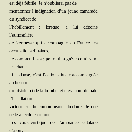
est déjà fébrile. Je n’oublierai pas de
men­tion­ner l’indignation d’un jeune cama­rade
du syn­di­cat de
l’habillement : lorsque je lui dépeins
l’atmosphère
de ker­messe qui accom­pagne en France les
occu­pa­tions d’usines, il
ne com­prend pas ; pour lui la grève ce n’est ni
les chants
ni la danse, c’est l’action directe accom­pa­gnée
au besoin
du pis­to­let et de la bombe, et c’est pour demain
l’installation
vic­to­rieuse du com­mu­nisme liber­taire. Je cite
cette anec­dote comme
très carac­té­ris­tique de l’ambiance cata­lane
d’alors,