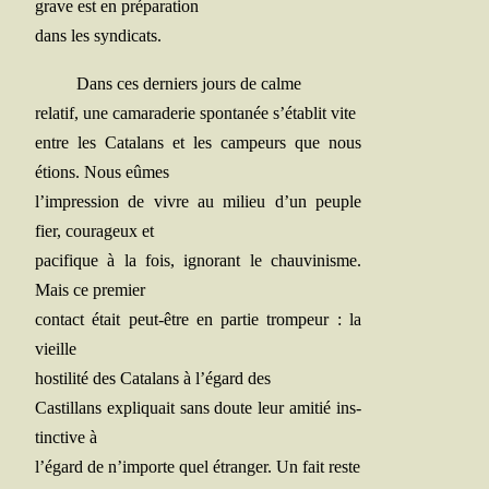
grave est en préparation
dans les syndicats.
Dans ces der­niers jours de calme
rela­tif, une cama­ra­de­rie spon­ta­née s’établit vite
entre les Cata­lans et les cam­peurs que nous
étions. Nous eûmes
l’impression de vivre au milieu d’un peuple
fier, cou­ra­geux et
paci­fique à la fois, igno­rant le chau­vi­nisme.
Mais ce premier
contact était peut-être en par­tie trom­peur : la
vieille
hos­ti­li­té des Cata­lans à l’égard des
Cas­tillans expli­quait sans doute leur ami­tié ins­
tinc­tive à
l’égard de n’importe quel étran­ger. Un fait reste