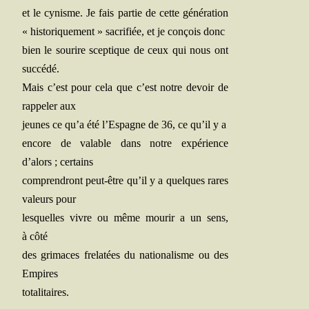
et le cynisme. Je fais par­tie de cette géné­ra­tion
« his­to­ri­que­ment » sacri­fiée, et je conçois donc
bien le sou­rire scep­tique de ceux qui nous ont
succédé.
Mais c’est pour cela que c’est notre devoir de
rap­pe­ler aux
jeunes ce qu’a été l’Espagne de 36, ce qu’il y a
encore de valable dans notre expé­rience
d’alors ; certains
com­pren­dront peut-être qu’il y a quelques rares
valeurs pour
les­quelles vivre ou même mou­rir a un sens,
à côté
des gri­maces fre­la­tées du natio­na­lisme ou des
Empires
totalitaires.