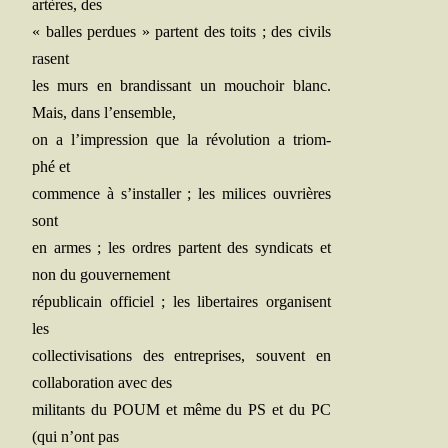
artères, des
« balles per­dues » partent des toits ; des civils
rasent
les murs en bran­dis­sant un mou­choir blanc.
Mais, dans l’ensemble,
on a l’impression que la révo­lu­tion a triom­
phé et
com­mence à s’installer ; les milices ouvrières
sont
en armes ; les ordres partent des syn­di­cats et
non du gouvernement
répu­bli­cain offi­ciel ; les liber­taires orga­nisent
les
col­lec­ti­vi­sa­tions des entre­prises, sou­vent en
col­la­bo­ra­tion avec des
mili­tants du POUM et même du PS et du PC
(qui n’ont pas