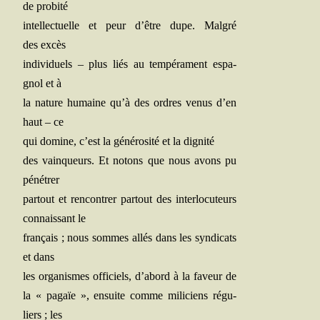
de probité
intel­lec­tuelle et peur d’être dupe. Mal­gré
des excès
indi­vi­duels – plus liés au tem­pé­ra­ment espa­
gnol et à
la nature humaine qu’à des ordres venus d’en
haut – ce
qui domine, c’est la géné­ro­si­té et la dignité
des vain­queurs. Et notons que nous avons pu
pénétrer
par­tout et ren­con­trer par­tout des inter­lo­cu­teurs
connais­sant le
fran­çais ; nous sommes allés dans les syn­di­cats
et dans
les orga­nismes offi­ciels, d’abord à la faveur de
la « pagaïe », ensuite comme mili­ciens régu­
liers ; les