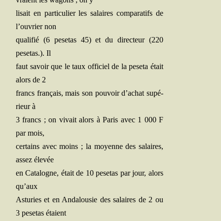
lisait en par­ti­cu­lier les salaires com­pa­ra­tifs de
l’ouvrier non
qua­li­fié (6 pese­tas 45) et du direc­teur (220
pese­tas.). Il
faut savoir que le taux offi­ciel de la pese­ta était
alors de 2
francs fran­çais, mais son pou­voir d’achat supé­
rieur à
3 francs ; on vivait alors à Paris avec 1 000 F
par mois,
cer­tains avec moins ; la moyenne des salaires,
assez élevée
en Cata­logne, était de 10 pese­tas par jour, alors
qu’aux
Astu­ries et en Anda­lou­sie des salaires de 2 ou
3 pese­tas étaient