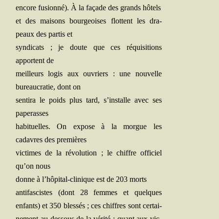
encore fusion­né). À la façade des grands hôtels
et des mai­sons bour­geoises flottent les dra­
peaux des par­tis et
syn­di­cats ; je doute que ces réqui­si­tions
apportent de
meilleurs logis aux ouvriers : une nou­velle
bureau­cra­tie, dont on
sen­ti­ra le poids plus tard, s’installe avec ses
paperasses
habi­tuelles. On expose à la morgue les
cadavres des premières
vic­times de la révo­lu­tion ; le chiffre offi­ciel
qu’on nous
donne à l’hôpital-clinique est de 203 morts
anti­fas­cistes (dont 28 femmes et quelques
enfants) et 350 bles­sés ; ces chiffres sont cer­tai­
ne­ment au-des­sous de la véri­té ; quant aux vic­