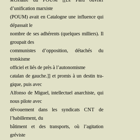
d’unification marxiste
(POUM) avait en Cata­logne une influence qui
dépas­sait le
nombre de ses adhé­rents (quelques mil­liers). Il
grou­pait des
com­mu­nistes d’opposition, déta­chés du
trotskisme
offi­ciel et liés de près à l’autonomisme
cata­lan de gauche.]] et pro­mis à un des­tin tra­
gique, puis avec
Alfon­so de Miguel, intel­lec­tuel anar­chiste, qui
nous pilote avec
dévoue­ment dans les syn­di­cats CNT de
l’habillement, du
bâti­ment et des trans­ports, où l’agitation
gréviste