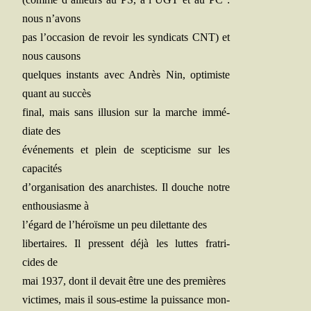
nous n’avons
pas l’occasion de revoir les syn­di­cats CNT) et
nous causons
quelques ins­tants avec Andrès Nin, opti­miste
quant au succès
final, mais sans illu­sion sur la marche immé­
diate des
évé­ne­ments et plein de scep­ti­cisme sur les
capacités
d’organisation des anar­chistes. Il douche notre
enthou­siasme à
l’égard de l’héroïsme un peu dilet­tante des
liber­taires. Il pressent déjà les luttes fra­tri­
cides de
mai 1937, dont il devait être une des premières
vic­times, mais il sous-estime la puis­sance mon­