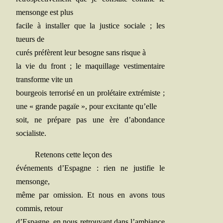
men­songe est plus
facile à ins­tal­ler que la jus­tice sociale ; les
tueurs de
curés pré­fèrent leur besogne sans risque à
la vie du front ; le maquillage ves­ti­men­taire
trans­forme vite un
bour­geois ter­ro­ri­sé en un pro­lé­taire extré­miste ;
une « grande pagaïe », pour exci­tante qu’elle
soit, ne pré­pare pas une ère d’abondance
socialiste.
Rete­nons cette leçon des
évé­ne­ments d’Espagne : rien ne jus­ti­fie le
mensonge,
même par omis­sion. Et nous en avons tous
com­mis, retour
d’Espagne, en nous retrou­vant dans l’ambiance