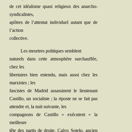
de cet idéa­lisme qua­si reli­gieux des anarcho-
syndicalistes,
apôtres de l’attentat indi­vi­duel autant que de
l’action
collective.
Les meurtres poli­tiques semblent
natu­rels dans cette atmo­sphère sur­chauf­fée,
chez les
liber­taires bien enten­du, mais aus­si chez les
mar­xistes ; les
fas­cistes de Madrid assas­sinent le lieu­te­nant
Cas­tillo, un socia­liste ; la riposte ne se fait pas
attendre et, la nuit sui­vante, les
com­pa­gnons de Cas­tillo « exé­cutent » la
meilleure
tête des par­tis de droite, Cal­vo Sote­lo, ancien