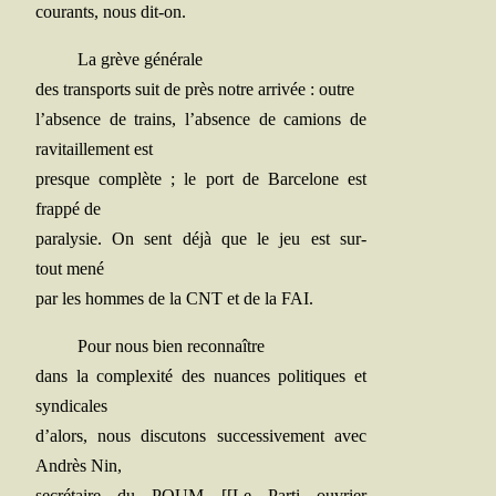
cou­rants, nous dit-on.
La grève générale
des trans­ports suit de près notre arri­vée : outre
l’absence de trains, l’absence de camions de
ravi­taille­ment est
presque com­plète ; le port de Bar­ce­lone est
frap­pé de
para­ly­sie. On sent déjà que le jeu est sur­
tout mené
par les hommes de la CNT et de la FAI.
Pour nous bien reconnaître
dans la com­plexi­té des nuances poli­tiques et
syndicales
d’alors, nous dis­cu­tons suc­ces­si­ve­ment avec
Andrès Nin,
secré­taire du POUM [[Le Par­ti ouvrier