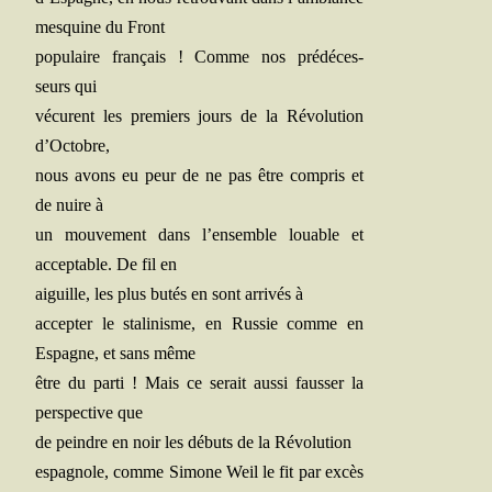
mes­quine du Front
popu­laire fran­çais ! Comme nos pré­dé­ces­
seurs qui
vécurent les pre­miers jours de la Révo­lu­tion
d’Octobre,
nous avons eu peur de ne pas être com­pris et
de nuire à
un mou­ve­ment dans l’ensemble louable et
accep­table. De fil en
aiguille, les plus butés en sont arri­vés à
accep­ter le sta­li­nisme, en Rus­sie comme en
Espagne, et sans même
être du par­ti ! Mais ce serait aus­si faus­ser la
pers­pec­tive que
de peindre en noir les débuts de la Révolution
espa­gnole, comme Simone Weil le fit par excès