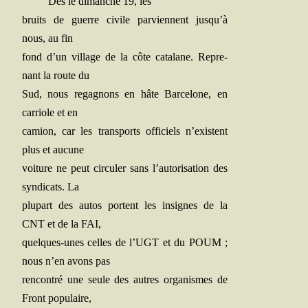
Dès le dimanche 19, les
bruits de guerre civile par­viennent jusqu’à
nous, au fin
fond d’un vil­lage de la côte cata­lane. Repre­
nant la route du
Sud, nous rega­gnons en hâte Bar­ce­lone, en
car­riole et en
camion, car les trans­ports offi­ciels n’existent
plus et aucune
voi­ture ne peut cir­cu­ler sans l’autorisation des
syn­di­cats. La
plu­part des autos portent les insignes de la
CNT et de la FAI,
quelques-unes celles de l’UGT et du POUM ;
nous n’en avons pas
ren­con­tré une seule des autres orga­nismes de
Front populaire,