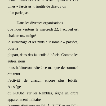
times « fas­cistes », inutile de dire qu’on
n’en parle pas.
Dans les diverses organisations
que nous visi­tons le mer­cre­di 22, l’accueil est
cha­leu­reux, malgré
le sur­me­nage et les nuits d’insomnie – pas­sées,
pour la
plu­part, dans des fau­teuils d’hôtels. Comme les
autres, nous
nous habi­tue­rons vite à ce manque de som­meil
qui rend
l’activité de cha­cun encore plus fébrile.
Au siège
du POUM, sur les Ram­blas, règne un ordre
appa­rem­ment militaire
(comme d’ailleurs au PS, à l’UGT et au PC :