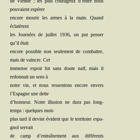
de Vienne ; les plus cou­ra­geux d’entre nous
pou­vaient espérer
encore mou­rir les armes à la main. Quand
éclatèrent
les Jour­nées de juillet 1936, on put pen­ser
qu’il était
encore pos­sible non seule­ment de com­battre,
mais de vaincre. Cet
immense espoir fut sans doute naïf, mais il
redon­nait un sens à
notre vie, et nous res­sen­tons encore envers
l’Espagne une dette
d’honneur. Notre illu­sion ne dura pas long­
temps : quelques mois
plus tard il devint évident que le ter­ri­toire espa­
gnol servait
de camp d’entraînement aux dif­fé­rents