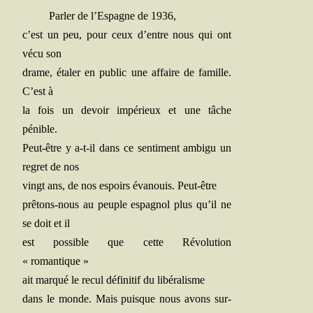
Par­ler de l’Espagne de 1936,
c’est un peu, pour ceux d’entre nous qui ont
vécu son
drame, éta­ler en public une affaire de famille.
C’est à
la fois un devoir impé­rieux et une tâche
pénible.
Peut-être y a‑t-il dans ce sen­ti­ment ambi­gu un
regret de nos
vingt ans, de nos espoirs éva­nouis. Peut-être
prê­tons-nous au peuple espa­gnol plus qu’il ne
se doit et il
est pos­sible que cette Révo­lu­tion
« romantique »
ait mar­qué le recul défi­ni­tif du libéralisme
dans le monde. Mais puisque nous avons sur­