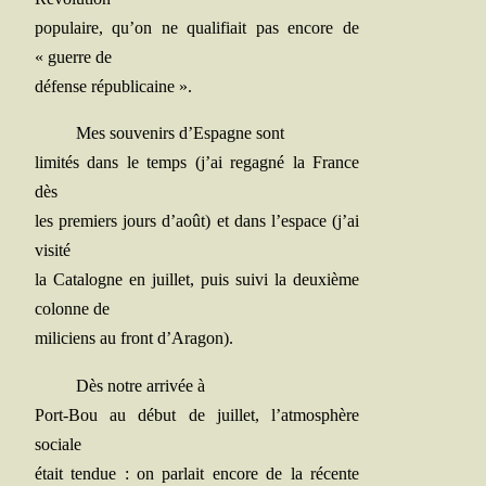
popu­laire, qu’on ne qua­li­fiait pas encore de
« guerre de
défense républicaine ».
Mes sou­ve­nirs d’Espagne sont
limi­tés dans le temps (j’ai rega­gné la France
dès
les pre­miers jours d’août) et dans l’espace (j’ai
visité
la Cata­logne en juillet, puis sui­vi la deuxième
colonne de
mili­ciens au front d’Aragon).
Dès notre arri­vée à
Port-Bou au début de juillet, l’atmosphère
sociale
était ten­due : on par­lait encore de la récente