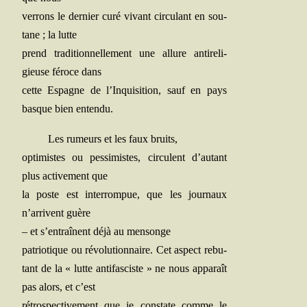
ver­rons le der­nier curé vivant cir­cu­lant en sou­
tane ; la lutte
prend tra­di­tion­nel­le­ment une allure anti­re­li­
gieuse féroce dans
cette Espagne de l’Inquisition, sauf en pays
basque bien entendu.
Les rumeurs et les faux bruits,
opti­mistes ou pes­si­mistes, cir­culent d’autant
plus acti­ve­ment que
la poste est inter­rom­pue, que les jour­naux
n’arrivent guère
– et s’entraînent déjà au mensonge
patrio­tique ou révo­lu­tion­naire. Cet aspect rebu­
tant de la « lutte anti­fas­ciste » ne nous appa­raît
pas alors, et c’est
rétros­pec­ti­ve­ment que je constate comme le