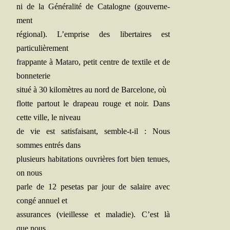
ni de la Géné­ra­li­té de Cata­logne (gou­ver­ne­
ment
régio­nal). L’emprise des liber­taires est
particulièrement
frap­pante à Mata­ro, petit centre de tex­tile et de
bonneterie
situé à 30 kilo­mètres au nord de Bar­ce­lone, où
flotte par­tout le dra­peau rouge et noir. Dans
cette ville, le niveau
de vie est satis­fai­sant, semble-t-il : Nous
sommes entrés dans
plu­sieurs habi­ta­tions ouvrières fort bien tenues,
on nous
parle de 12 pese­tas par jour de salaire avec
congé annuel et
assu­rances (vieillesse et mala­die). C’est là
que nous