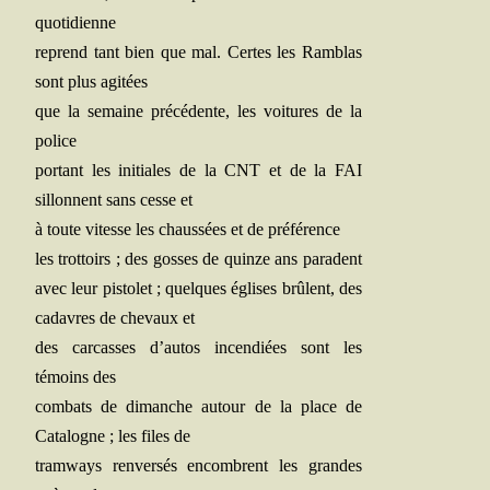
quotidienne
reprend tant bien que mal. Certes les Ram­blas
sont plus agitées
que la semaine pré­cé­dente, les voi­tures de la
police
por­tant les ini­tiales de la CNT et de la FAI
sillonnent sans cesse et
à toute vitesse les chaus­sées et de préférence
les trot­toirs ; des gosses de quinze ans paradent
avec leur pis­to­let ; quelques églises brûlent, des
cadavres de che­vaux et
des car­casses d’autos incen­diées sont les
témoins des
com­bats de dimanche autour de la place de
Cata­logne ; les files de
tram­ways ren­ver­sés encombrent les grandes