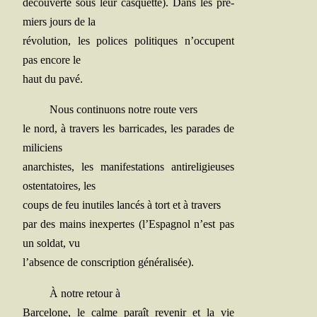
décou­verte sous leur cas­quette). Dans les pre­
miers jours de la
révo­lu­tion, les polices poli­tiques n’occupent
pas encore le
haut du pavé.
Nous conti­nuons notre route vers
le nord, à tra­vers les bar­ri­cades, les parades de
miliciens
anar­chistes, les mani­fes­ta­tions anti­re­li­gieuses
osten­ta­toires, les
coups de feu inutiles lan­cés à tort et à travers
par des mains inex­pertes (l’Espagnol n’est pas
un sol­dat, vu
l’absence de conscrip­tion généralisée).
À notre retour à
Bar­ce­lone, le calme paraît reve­nir et la vie