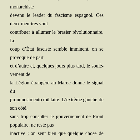
monarchiste
deve­nu le lea­der du fas­cisme espa­gnol. Ces
deux meurtres vont
contri­buer à allu­mer le bra­sier révo­lu­tion­naire.
Le
coup d’État fas­ciste semble immi­nent, on se
pro­voque de part
et d’autre et, quelques jours plus tard, le sou­lè­
ve­ment de
la Légion étran­gère au Maroc donne le signal
du
pro­nun­cia­men­to mili­taire. L’extrême gauche de
son côté,
sans trop consul­ter le gou­ver­ne­ment de Front
popu­laire, ne reste pas
inac­tive ; on sent bien que quelque chose de