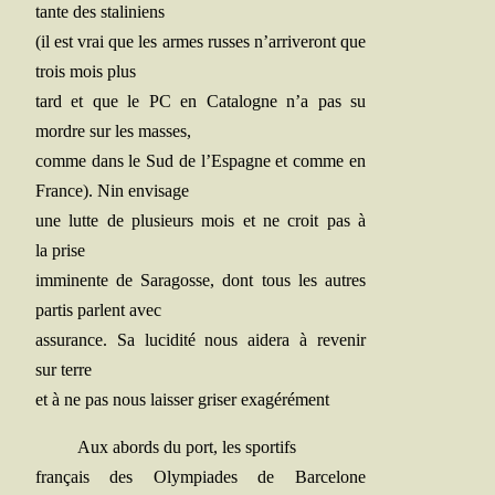
tante des staliniens
(il est vrai que les armes russes n’arriveront que
trois mois plus
tard et que le PC en Cata­logne n’a pas su
mordre sur les masses,
comme dans le Sud de l’Espagne et comme en
France). Nin envisage
une lutte de plu­sieurs mois et ne croit pas à
la prise
immi­nente de Sara­gosse, dont tous les autres
par­tis parlent avec
assu­rance. Sa luci­di­té nous aide­ra à reve­nir
sur terre
et à ne pas nous lais­ser gri­ser exagérément
Aux abords du port, les sportifs
fran­çais des Olym­piades de Bar­ce­lone