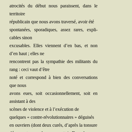
atro­ci­tés du début nous paraissent, dans le
territoire
répu­bli­cain que nous avons tra­ver­sé, avoir été
spon­ta­nées, spo­ra­diques, assez rares, expli­
cables sinon
excu­sables. Elles viennent d’en bas, et non
d’en haut ; elles ne
ren­contrent pas la sym­pa­thie des mili­tants du
rang : ceci vaut d’être
noté et cor­res­pond à bien des conver­sa­tions
que nous
avons eues, soit occa­sion­nel­le­ment, soit en
assis­tant à des
scènes de vio­lence et à l’exécution de
quelques « contre-révo­lu­tion­naires » déguisés
en ouvriers (dont deux curés, d’après la tonsure