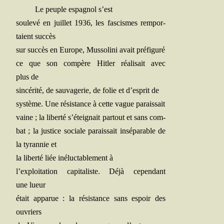
Le peuple espa­gnol s’est
sou­le­vé en juillet 1936, les fas­cismes rem­por­
taient succès
sur suc­cès en Europe, Mus­so­li­ni avait préfiguré
ce que son com­père Hit­ler réa­li­sait avec
plus de
sin­cé­ri­té, de sau­va­ge­rie, de folie et d’esprit de
sys­tème. Une résis­tance à cette vague paraissait
vaine ; la liber­té s’éteignait par­tout et sans com­
bat ; la jus­tice sociale parais­sait insé­pa­rable de
la tyran­nie et
la liber­té liée iné­luc­ta­ble­ment à
l’exploitation capi­ta­liste. Déjà cepen­dant
une lueur
était appa­rue : la résis­tance sans espoir des
ouvriers