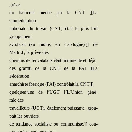
grève
du bâti­ment menée par la CNT [[La
Confédération
natio­nale du tra­vail (CNT) était le plus fort
groupement
syn­di­cal (au moins en Cata­logne).]] de
Madrid ; la grève des
che­mins de fer cata­lans était immi­nente et déjà
des graf­fi­ti de la CNT, de la FAI [[La
Fédération
anar­chiste ibé­rique (FAI) contrô­lait la CNT.]],
quelques-uns de l’UGT [[L’Union géné­
rale des
tra­vailleurs (UGT), éga­le­ment puis­sante, grou­
pait les ouvriers
de ten­dance socia­liste ou com­mu­niste.]] cou­
vraient les wagons ; on y