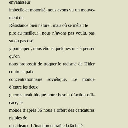
envahisseur
imbé­cile et moto­ri­sé, nous avons vu un mou­ve­
ment de
Résis­tance bien natu­rel, mais où se mêlait le
pire au meilleur ; nous n’avons pas vou­lu, pas
su ou pas osé
y par­ti­ci­per ; nous étions quelques-uns à pen­ser
qu’on
nous pro­po­sait de tro­quer le racisme de Hit­ler
contre la paix
concen­tra­tion­naire sovié­tique. Le monde
d’entre les deux
guerres avait blo­qué notre besoin d’action effi­
cace, le
monde d’après 36 nous a offert des cari­ca­tures
risibles de
nos idéaux. L’inaction entraîne la lâcheté