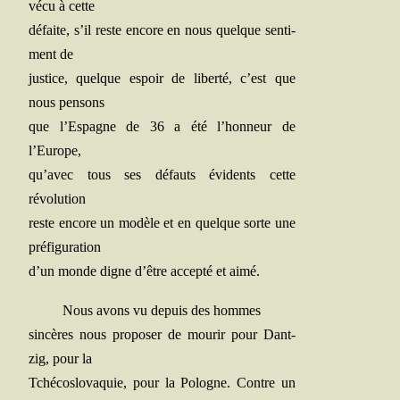
vé­cu à cette
défaite, s’il reste encore en nous quelque sen­ti­
ment de
jus­tice, quelque espoir de liber­té, c’est que
nous pensons
que l’Espagne de 36 a été l’honneur de
l’Europe,
qu’avec tous ses défauts évi­dents cette
révolution
reste encore un modèle et en quelque sorte une
préfiguration
d’un monde digne d’être accep­té et aimé.
Nous avons vu depuis des hommes
sin­cères nous pro­po­ser de mou­rir pour Dant­
zig, pour la
Tché­co­slo­va­quie, pour la Pologne. Contre un