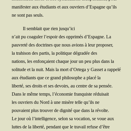
mani­fes­ter aux étu­diants et aux ouvriers d’Espagne qu’ils
ne sont pas seuls.
Il sem­blait que rien jusqu’ici
n’ait pu coa­gu­ler l’espoir des oppri­més d’Espagne. La
pau­vre­té des doc­trines que nous avions à leur proposer,
la tra­hi­son des par­tis, la poli­tique dégra­dée des
nations, les enfon­çaient chaque jour un peu plus dans la
soli­tude et la nuit. Mais la mort d’Ortega y Gas­set a rappelé
aux étu­diants que ce grand phi­lo­sophe a pla­cé la
liber­té, ses droits et ses devoirs, au centre de sa pensée.
Dans le même temps, l’économie fran­quiste réduisait
les ouvriers du Nord à une misère telle qu’ils ne
pou­vaient plus trou­ver de digni­té que dans la révolte.
Le jour où l’intelligence, selon sa voca­tion, se voue aux
luttes de la liber­té, pen­dant que le tra­vail refuse d’être