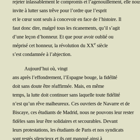
reje­ter inlas­sa­ble­ment le com­pro­mis et l’agenouillement, elle nou
invite à lut­ter sans trêve pour l’ordre que l’esprit
et le cœur sont seuls à conce­voir en face de l’histoire. Il
faut donc dire, mal­gré tous les rica­ne­ments, qu’il s’agit
d’une leçon d’honneur. Et que pour avoir oublié ou
e
mépri­sé cet hon­neur, la révo­lu­tion du XX
siècle
s’est condam­née à l’abjection.
Aujourd’hui où, vingt
ans après l’effondrement, l’Espagne bouge, la fidélité
doit sans doute être réaf­fir­mée. Mais, en même
temps, la lutte doit conti­nuer sans laquelle toute fidélité
n’est qu’un rêve mal­heu­reux. Ces ouvriers de Navarre et de
Bis­caye, ces étu­diants de Madrid, nous ne pou­vons leur rester
fidèles sans leur être soli­daires et secou­rables. Devant
leurs pro­tes­ta­tions, les étu­diants de Paris et nos syndicats
sont res­tés silen­cieux et ils ont man­qué ain­si à