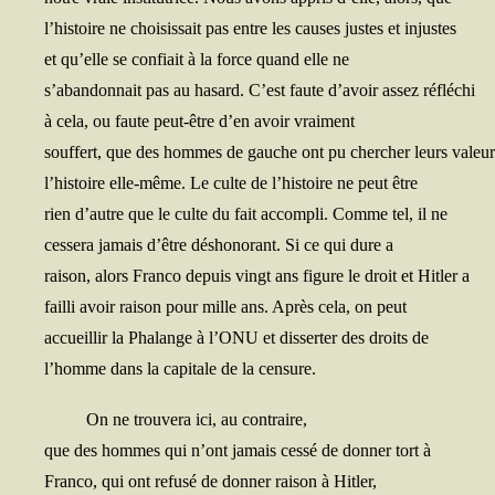
l’histoire ne choi­sis­sait pas entre les causes justes et injustes
et qu’elle se confiait à la force quand elle ne
s’abandonnait pas au hasard. C’est faute d’avoir assez réfléchi
à cela, ou faute peut-être d’en avoir vraiment
souf­fert, que des hommes de gauche ont pu cher­cher leurs valeu
l’histoire elle-même. Le culte de l’histoire ne peut être
rien d’autre que le culte du fait accom­pli. Comme tel, il ne
ces­se­ra jamais d’être désho­no­rant. Si ce qui dure a
rai­son, alors Fran­co depuis vingt ans figure le droit et Hit­ler a
failli avoir rai­son pour mille ans. Après cela, on peut
accueillir la Pha­lange à l’ONU et dis­ser­ter des droits de
l’homme dans la capi­tale de la censure.
On ne trou­ve­ra ici, au contraire,
que des hommes qui n’ont jamais ces­sé de don­ner tort à
Fran­co, qui ont refu­sé de don­ner rai­son à Hitler,