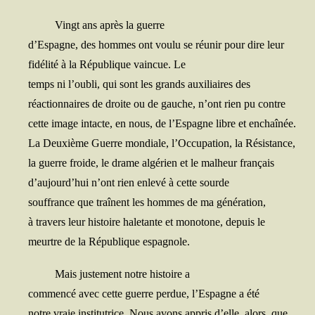
Vingt ans après la guerre
d’Espagne, des hommes ont vou­lu se réunir pour dire leur
fidé­li­té à la Répu­blique vain­cue. Le
temps ni l’oubli, qui sont les grands auxi­liaires des
réac­tion­naires de droite ou de gauche, n’ont rien pu contre
cette image intacte, en nous, de l’Espagne libre et enchaînée.
La Deuxième Guerre mon­diale, l’Occupation, la Résistance,
la guerre froide, le drame algé­rien et le mal­heur français
d’aujourd’hui n’ont rien enle­vé à cette sourde
souf­france que traînent les hommes de ma génération,
à tra­vers leur his­toire hale­tante et mono­tone, depuis le
meurtre de la Répu­blique espagnole.
Mais jus­te­ment notre his­toire a
com­men­cé avec cette guerre per­due, l’Espagne a été
notre vraie ins­ti­tu­trice. Nous avons appris d’elle, alors, que