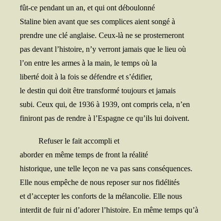
fût-ce pen­dant un an, et qui ont déboulonné
Sta­line bien avant que ses com­plices aient son­gé à
prendre une clé anglaise. Ceux-là ne se prosterneront
pas devant l’histoire, n’y ver­ront jamais que le lieu où
l’on entre les armes à la main, le temps où la
liber­té doit à la fois se défendre et s’édifier,
le des­tin qui doit être trans­for­mé tou­jours et jamais
subi. Ceux qui, de 1936 à 1939, ont com­pris cela, n’en
fini­ront pas de rendre à l’Espagne ce qu’ils lui doivent.
Refu­ser le fait accom­pli et
abor­der en même temps de front la réalité
his­to­rique, une telle leçon ne va pas sans conséquences.
Elle nous empêche de nous repo­ser sur nos fidélités
et d’accepter les conforts de la mélan­co­lie. Elle nous
inter­dit de fuir ni d’adorer l’histoire. En même temps qu’à