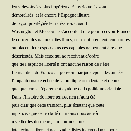
leurs devoirs les plus impé­rieux. Sans doute ils sont
démo­ra­li­sés, et là encore l’Espagne illustre
de façon pri­vi­lé­giée leur désar­roi. Quand
Washing­ton et Mos­cou ne s’accordent que pour rece­voir Fran­co
le concert des nations dites libres, ceux qui prennent leurs ordres
ou placent leur espoir dans ces capi­tales ne peuvent être que
déso­rien­tés. Mais ceux qui ne reçoivent d’ordre
que de l’esprit de liber­té n’ont aucune rai­son de l’être.
Le main­tien de Fran­co au pou­voir marque depuis des années
l’impardonnable échec de la poli­tique occi­den­tale et depuis
quelque temps l’égarement cynique de la poli­tique orientale.
Dans l’histoire de notre temps, rien n’aura été
plus clair que cette tra­hi­son, plus écla­tant que cette
injus­tice. Que cette clar­té du moins nous aide à
réveiller les dor­meurs, à réunir nos rares
intel­lec­tuels libres et nos syn­di­ca­listes indé­pen­dants, pour