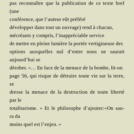
pas recon­naître que la publi­ca­tion de ce texte bref
(une
confé­rence, que l’auteur eût préféré
déve­lop­per dans tout un ouvrage) rend à chacun,
mécréants y com­pris, l’inappréciable service
de mettre en pleine lumière la por­tée ver­ti­gi­neuse des
options aux­quelles nul d’entre nous ne sau­rait
aujourd’hui se
déro­ber. «… En face de la menace de la bombe, lit-on
page 56, qui risque de détruire toute vie sur la terre,
se
dresse la menace de la des­truc­tion de toute liber­té
par le
tota­li­ta­risme. » Et le phi­lo­sophe d’ajouter:«On sau­
ra du
moins quel est l’enjeu. »