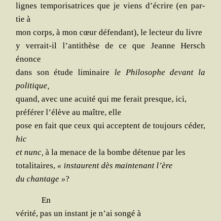
lignes tem­po­ri­sa­trices que je viens d’écrire (en par­
tie à
mon corps, à mon cœur défen­dant), le lec­teur du livre
y ver­rait-il l’antithèse de ce que Jeanne Hersch
énonce
dans son étude limi­naire
le Phi­lo­sophe devant la
politique,
quand, avec une acui­té qui me ferait presque, ici,
pré­fé­rer l’élève au maître, elle
pose en fait que ceux qui acceptent de tou­jours céder,
hic
et nunc,
à la menace de la bombe déte­nue par les
tota­li­taires,
« ins­taurent dès main­te­nant l’ère
du chan­tage »
?
En
véri­té, pas un ins­tant je n’ai son­gé à