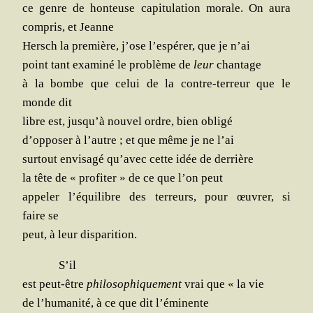
ce genre de hon­teuse capi­tu­la­tion morale. On aura
com­pris, et Jeanne
Hersch la pre­mière, j’ose l’espérer, que je n’ai
point tant exa­mi­né le pro­blème de
leur
chan­tage
à la bombe que celui de la contre-ter­reur que le
monde dit
libre est, jusqu’à nou­vel ordre, bien obligé
d’opposer à l’autre ; et que même je ne l’ai
sur­tout envi­sa­gé qu’avec cette idée de derrière
la tête de « pro­fi­ter » de ce que l’on peut
appe­ler l’équilibre des ter­reurs, pour œuvrer, si
faire se
peut, à leur disparition.
S’il
est peut-être
phi­lo­so­phi­que­ment
vrai que « la vie
de l’humanité, à ce que dit l’éminente