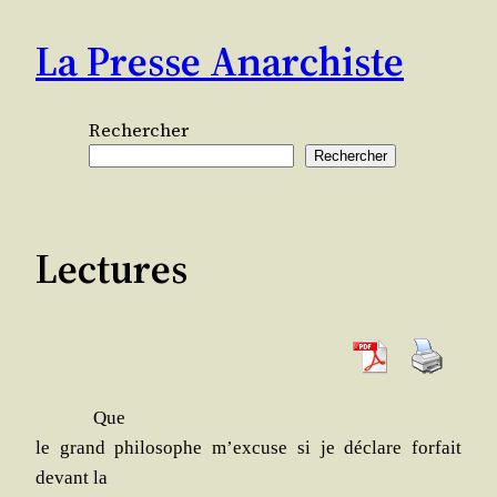
Aller
La Presse Anarchiste
au
contenu
Rechercher
Rechercher
Lectures
Que
le grand phi­lo­sophe m’excuse si je déclare for­fait
devant la