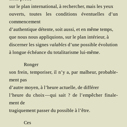
sur le plan inter­na­tio­nal, à recher­cher, mais les yeux
ouverts, toutes les condi­tions éven­tuelles d’un
commencement
d’authentique détente, soit aus­si, et en même temps,
que nous nous appli­quions, sur le plan inté­rieur, à
dis­cer­ner les signes
valables
d’une pos­sible évolution
à longue échéance du tota­li­ta­risme lui-même.
Ron­ger
son frein, tem­po­ri­ser, il n’y a, par mal­heur, pro­ba­ble­
ment pas
d’autre moyen, à l’heure actuelle, de différer
l’heure du choix — qui sait ? de l’empêcher fina­le­
ment de
tra­gi­que­ment pas­ser du pos­sible à l’être.
Ces