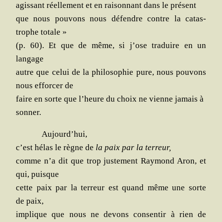
agis­sant réel­le­ment et en rai­son­nant dans le présent
que nous pou­vons nous défendre contre la catas­
trophe totale »
(p. 60). Et que de même, si j’ose tra­duire en un
langage
autre que celui de la phi­lo­so­phie pure, nous pou­vons
nous effor­cer de
faire en sorte que l’heure du choix ne vienne jamais à
sonner.
Aujourd’hui,
c’est hélas le règne de
la paix par la terreur,
comme n’a dit que trop jus­te­ment Ray­mond Aron, et
qui, puisque
cette paix par la ter­reur est quand même une sorte
de paix,
implique que nous ne devons consen­tir à rien de