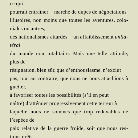
ce qui
pour­rait entraî­ner — mar­ché de dupes de négociations
illu­soires, non moins que toutes les aven­tures, colo­
niales ou autres,
des natio­na­lismes attar­dés — un affai­blis­se­ment
uni­la­
té­ral
du monde non tota­li­taire. Mais une telle atti­tude,
plus de
rési­gna­tion, bien sûr, que d’enthousiasme, n’exclut
pas, tout au contraire, que nous ne nous atta­chions à
guetter,
à favo­ri­ser toutes les pos­si­bi­li­tés (s’il en peut
naître) d’atténuer pro­gres­si­ve­ment cette ter­reur à
laquelle nous ne sommes que trop rede­vables de
l’espèce de
paix rela­tive de la guerre froide, soit que nous res­
tions prêts,