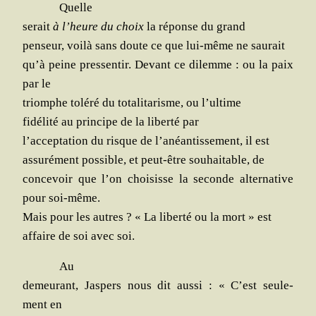
Quelle
serait
à l’heure du choix
la réponse du grand
pen­seur, voi­là sans doute ce que lui-même ne saurait
qu’à peine pres­sen­tir. Devant ce dilemme : ou la paix
par le
triomphe tolé­ré du tota­li­ta­risme, ou l’ultime
fidé­li­té au prin­cipe de la liber­té par
l’acceptation du risque de l’anéantissement, il est
assu­ré­ment pos­sible, et peut-être sou­hai­table, de
conce­voir que l’on choi­sisse la seconde alter­na­tive
pour soi-même.
Mais pour les autres ? « La liber­té ou la mort » est
affaire de soi avec soi.
Au
demeu­rant, Jas­pers nous dit aus­si : « C’est seule­
ment en