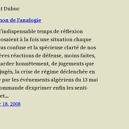
nt Dubuc
on de l’analogie
l’indispensable temps de réflexion
osaient à la fois une situa­tion chaque
lus confuse et la spécieuse clar­té de nos
ères réac­tions de défense, moins faites,
gar­der hon­nê­te­ment, de juge­ments que
­ju­gés, la crise de régime déclenchée en
 par les évé­ne­ments algé­riens du 13 mai
om­mande d’exprimer enfin les sen­ti­
 et…
 18, 2008