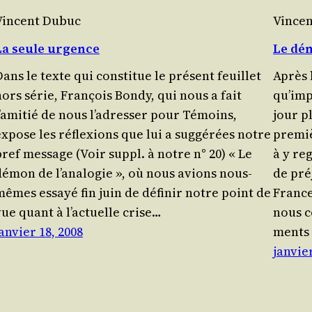
Vincent Dubuc
Vince
La seule urgence
Le dém
ans le texte qui consti­tue le pré­sent feuillet
Après 
ors série, Fran­çois Bon­dy, qui nous a fait
qu’imp
l’amitié de nous l’adresser pour Témoins,
jour p
expose les réflexions que lui a sug­gé­rées notre
pre­mi
bref mes­sage (Voir suppl. à notre n° 20) « Le
à y re
démon de l’analogie », où nous avions nous-
de pré
mêmes essayé fin juin de défi­nir notre point de
France
vue quant à l’actuelle crise…
nous c
anvier 18, 2008
ments
janvier