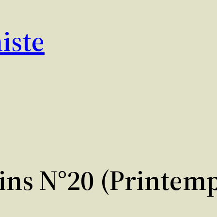
iste
ns N°20 (printemp