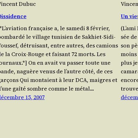
Vincent Dubuc
Vince
Dissidence
Un vi
*L’aviation fran­çaise a, le same­di 8 février,
(L’ami 
om­bar­dé le vil­lage tuni­sien de Sakhiet-Sidi-
sée de
Youssef, détrui­sant, entre autres, des camions
son pè
de la Croix-Rouge et fai­sant 72 morts. Les
moins 
journaux.*] On en avait vu pas­ser toute une
plus j
bande, naguère venus de l’autre côté, de ces
cama­r
garçons Qui mon­taient à leur DCA, maigres et
encore 
d’une gaî­té sombre comme le métal…
trouv
décembre 15, 2007
décemb