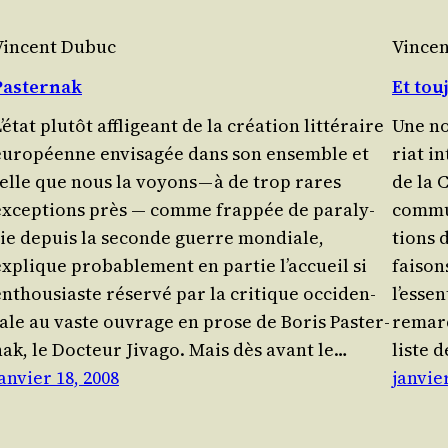
Vincent Dubuc
Vince
Pasternak
Et tou
’état plu­tôt affli­geant de la créa­tion littéraire
Une no
euro­péenne envi­sa­gée dans son ensemble et
riat i
telle que nous la voyons — à de trop rares
de la 
excep­tions près — comme frap­pée de para­ly­
commun
sie depuis la seconde guerre mondiale,
tions 
xplique pro­ba­ble­ment en par­tie l’accueil si
fai­so
nthou­siaste réservé par la cri­tique occi­den­
l’esse
tale au vaste ouvrage en prose de Boris Pas­ter­
remarq
nak, le Doc­teur Jiva­go. Mais dès avant le…
liste 
anvier 18, 2008
janvier