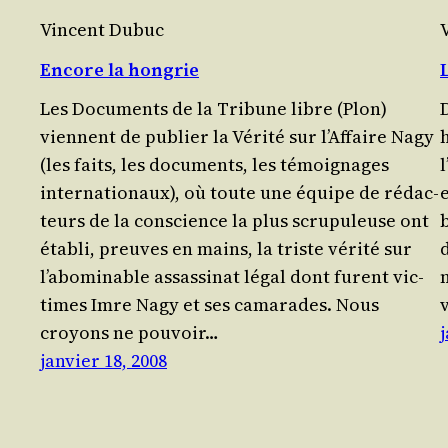
Vincent Dubuc
Encore la hongrie
Les Docu­ments de la Tri­bune libre (Plon)
D
viennent de publier la Véri­té sur l’Affaire Nagy
h
(les faits, les docu­ments, les témoi­gnages
inter­na­tio­naux), où toute une équipe de rédac­
teurs de la conscience la plus scru­pu­leuse ont
éta­bli, preuves en mains, la triste vérité sur
l’abominable assas­si­nat légal dont furent vic­
times Imre Nagy et ses cama­rades. Nous
croyons ne pou­voir…
j
janvier 18, 2008