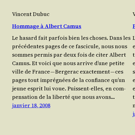
Vincent Dubuc
Hommage à Albert Camus
Le hasard fait par­fois bien les choses. Dans les
L
précédentes pages de ce fas­ci­cule, nous nous
sommes per­mis par deux fois de citer Albert
Camus. Et voi­ci que nous arrive d’une petite
ville de France — Ber­ge­rac exac­te­ment — ces
pages tout imprégnées de la confiance qu’un
e
jeune esprit lui voue. Puissent-elles, en com­
e
pen­sa­tion de la liber­té que nous avons…
janvier 18, 2008
j