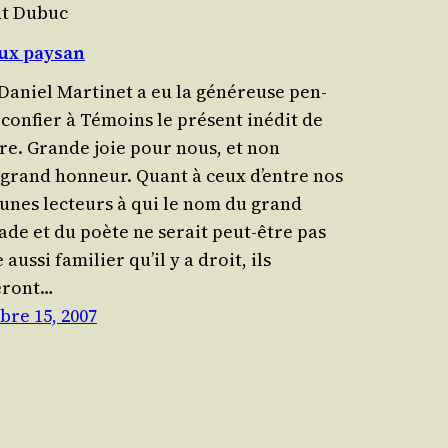
nt Dubuc
eux paysan
Daniel Mar­ti­net a eu la géné­reuse pen­
 confier à Témoins le pré­sent inédit de
re. Grande joie pour nous, et non
grand hon­neur. Quant à ceux d’entre nos
eunes lec­teurs à qui le nom du grand
ade et du poète ne serait peut-être pas
aus­si fami­lier qu’il y a droit, ils
eront…
re 15, 2007