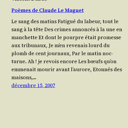
Poèmes de Claude Le Maguet
Le sang des matins Fati­gué du labeur, tout le
sang à la tête Des crimes annon­cés à la une en
manchette Et dont le pourpre était pro­messe
aux tribunaux, Je m’en reve­nais lourd du
plomb de cent journaux, Par le matin noc­
turne. Ah ! je revois encore Les bœufs qu’on
emme­nait mou­rir avant l’aurore, Eton­nés des
mai­sons,…
décembre 15, 2007