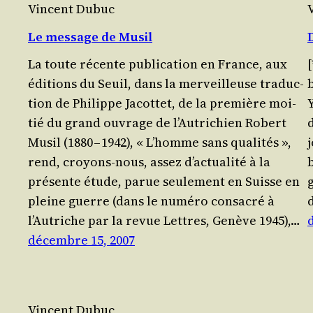
Vincent Dubuc
Le message de Musil
La toute récente publi­ca­tion en France, aux
[
édi­tions du Seuil, dans la mer­veilleuse tra­duc­
b
tion de Phi­lippe Jacot­tet, de la pre­mière moi­
tié du grand ouvrage de l’Autrichien Robert
Musil (1880 – 1942), « L’homme sans qualités »,
rend, croyons-nous, assez d’actualité à la
présente étude, parue seule­ment en Suisse en
pleine guerre (dans le numé­ro consa­cré à
l’Autriche par la revue Lettres, Genève 1945),…
décembre 15, 2007
Vincent Dubuc