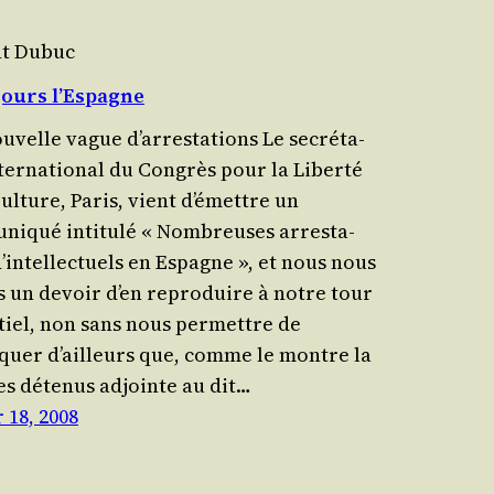
nt Dubuc
jours l’Espagne
uvelle vague d’arrestations Le secré­ta­
nter­na­tio­nal du Congrès pour la Liberté
Culture, Paris, vient d’émettre un
iqué inti­tu­lé « Nom­breuses arres­ta­
d’intellectuels en Espagne », et nous nous
ns un devoir d’en repro­duire à notre tour
ntiel, non sans nous per­mettre de
uer d’ailleurs que, comme le montre la
des détenus adjointe au dit…
 18, 2008