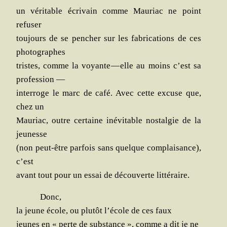
un véri­table écri­vain comme Mau­riac ne point
refuser
tou­jours de se pen­cher sur les fabri­ca­tions de ces
photographes
tristes, comme la voyante — elle au moins c’est sa
profession —
inter­roge le marc de café. Avec cette excuse que,
chez un
Mau­riac, outre cer­taine inévi­table nos­tal­gie de la
jeunesse
(non peut-être par­fois sans quelque com­plai­sance),
c’est
avant tout pour un essai de décou­verte littéraire.
Donc,
la jeune école, ou plu­tôt l’école de ces faux
jeunes en « perte de
sub­stance », comme a dit je ne