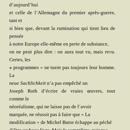
d’aujourd’hui
et celle de l’Allemagne du pre­mier après-guerre,
tant et
si bien que, devant
la rumi­na­tion qui tient lieu de
pensée
à notre Europe elle-même en perte de
sub­stance,
on ne peut plus dire : on aura tout vu, mais
revu.
Certes, les
«
pro­grammes » ne tuent pas tou­jours leur homme.
La
neue Sachli­ch­keit
n’a
pas empê­ché un
Joseph Roth d’écrire de vraies œuvres, tout
comme le
néoréa­lisme, qui ne laisse pas de l’avoir
mar­quée, ne réus­sit pas à faire que « La
modi­fi­ca­tion » de Michel Butor échappe au péché