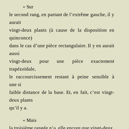
« Sur
le second rang, en par­tant de l’extrême gauche, il y
aurait
vingt-deux plants (à cause de la dis­po­si­tion en
quinconce)
dans le cas d’une pièce rec­tan­gu­laire. Il y en aurait
aussi
vingt-deux pour une pièce exac­te­ment
trapézoïdale,
le rac­cour­cis­se­ment res­tant à peine sen­sible à
une si
faible dis­tance de la base. Et, en fait, c’est vingt-
deux plants
qu’il y a.
« Mais
la troi­sième ran­gée n’a, elle encore que vingt-deux