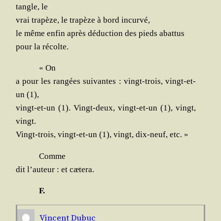
tangle, le
vrai tra­pèze, le tra­pèze à bord incurvé,
le même enfin après déduc­tion des pieds abattus
pour la récolte.
« On
a pour les ran­gées sui­vantes : vingt-trois, vingt-et-
un (1),
vingt-et-un (1). Vingt-deux, vingt-et-un (1), vingt,
vingt.
Vingt-trois, vingt-et-un (1), vingt, dix-neuf, etc. »
Comme
dit l’auteur : et cætera.
F.
Vincent Dubuc