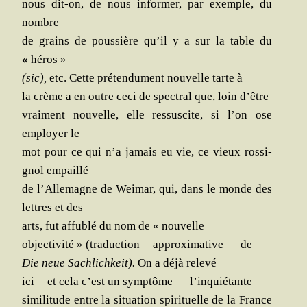
nous dit-on, de nous infor­mer,
par exemple, du
nombre
de grains de pous­sière qu’il y a sur la table du
«
héros »
(sic),
etc. Cette pré­ten­du­ment nou­velle tarte à
la crème a en outre
ceci de spec­tral que, loin d’être
vrai­ment nou­velle, elle res­sus­cite, si l’on ose
employer le
mot pour ce qui n’a jamais eu vie, ce vieux ros­si­
gnol empaillé
de l’Allemagne de Wei­mar, qui, dans le monde des
lettres et des
arts, fut
affu­blé du nom de « nouvelle
objec­ti­vi­té » (tra­duc­tion — approxi­ma­tive —
de
Die neue Sachli­ch­keit).
On a déjà relevé
ici — et cela c’est un symp­tôme —
l’inquiétante
simi­li­tude entre la situa­tion spi­ri­tuelle de la France