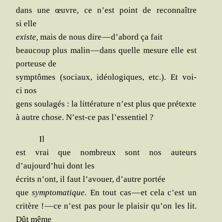
dans une œuvre, ce n’est point de recon­naître
si elle
existe,
mais de nous dire — d’abord ça fait
beau­coup plus malin — dans quelle mesure elle est
por­teuse de
symp­tômes (sociaux, idéo­lo­giques, etc.). Et voi­
ci nos
gens sou­la­gés : la lit­té­ra­ture n’est plus que prétexte
à autre chose. N’est-ce pas l’essentiel ?
Il
est vrai que nom­breux sont nos auteurs
d’aujourd’hui dont les
écrits n’ont, il faut l’avouer, d’autre portée
que
symp­to­ma­tique.
En tout cas — et cela c’est un
cri­tère ! — ce n’est pas pour le plai­sir qu’on les lit.
Dût même