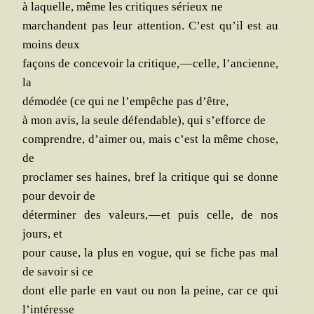
à laquelle, même les cri­tiques sérieux ne
mar­chandent pas leur atten­tion. C’est qu’il est au
moins deux
façons de conce­voir la cri­tique, — celle, l’ancienne,
la
démo­dée (ce qui ne l’empêche pas d’être,
à mon avis, la seule défen­dable), qui s’efforce de
com­prendre, d’aimer ou, mais c’est la même chose,
de
pro­cla­mer ses haines, bref la cri­tique qui se donne
pour devoir de
déter­mi­ner des valeurs, — et puis celle, de nos
jours, et
pour cause, la plus en vogue, qui se fiche pas mal
de savoir si ce
dont elle parle en vaut ou non la peine, car ce qui
l’intéresse