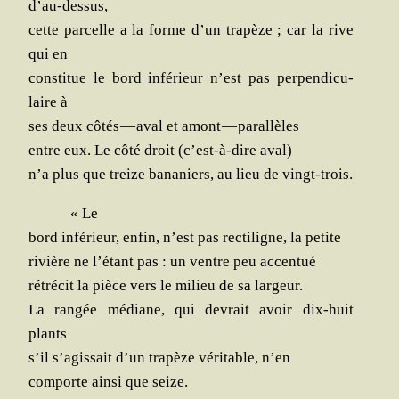
d’au-dessus,
cette par­celle a la forme d’un tra­pèze ; car la rive
qui en
consti­tue le bord infé­rieur n’est pas per­pen­di­cu­
laire à
ses deux côtés — aval et amont — parallèles
entre eux. Le côté droit (c’est-à-dire aval)
n’a plus que treize bana­niers, au lieu de vingt-trois.
« Le
bord infé­rieur, enfin, n’est pas rec­ti­ligne, la petite
rivière ne l’étant pas : un ventre peu accentué
rétré­cit la pièce vers le milieu de sa largeur.
La ran­gée médiane, qui devrait avoir dix-huit
plants
s’il s’agissait d’un tra­pèze véri­table, n’en
com­porte ain­si que seize.