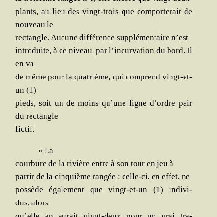
plants, au lieu des vingt-trois que com­por­te­rait de
nou­veau le
rec­tangle. Aucune dif­fé­rence sup­plé­men­taire n’est
intro­duite, à ce niveau, par l’incurvation du bord. Il
en va
de même pour la qua­trième, qui com­prend vingt-et-
un (1)
pieds, soit un de moins qu’une ligne d’ordre pair
du rectangle
fictif.
« La
cour­bure de la rivière entre à son tour en jeu à
par­tir de la cin­quième ran­gée : celle-ci, en effet, ne
pos­sède éga­le­ment que vingt-et-un (1) indi­vi­
dus, alors
qu’elle en aurait vingt-deux pour un vrai tra­