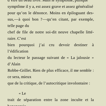
d’être un beau livre. Mais le symp­tôme, puisque
symp­tôme il y a, est assez grave et assez généralisé
pour qu’on le dénonce. Moins en épi­lo­guant des­
sus, — à quoi bon ? — qu’en citant, par exemple,
telle page du
chef de file de notre soi-dit neuve cha­pelle lit­té­
raire. C’est
bien pour­quoi j’ai cru devoir des­ti­ner à
l’édification
du lec­teur le pas­sage sui­vant de « La jalou­sie »
d’Alain
Robbe-Grillet. Rien de plus effi­cace, il me semble :
ce sera, mieux
que de la cri­tique, de l’autocritique involontaire :
« Le
trait de sépa­ra­tion entre la zone inculte et la