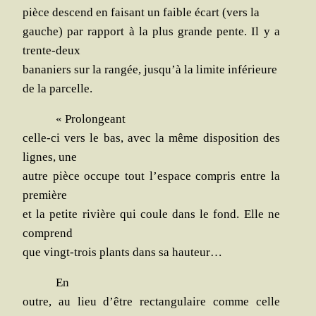
pièce des­cend en fai­sant un faible écart (vers la
gauche) par rap­port à la plus grande pente. Il y a
trente-deux
bana­niers sur la ran­gée, jusqu’à la limite inférieure
de la parcelle.
« Pro­lon­geant
celle-ci vers le bas, avec la même dis­po­si­tion des
lignes, une
autre pièce occupe tout l’espace com­pris entre la
première
et la petite rivière qui coule dans le fond. Elle ne
comprend
que vingt-trois plants dans sa hauteur…
En
outre, au lieu d’être rec­tan­gu­laire comme celle