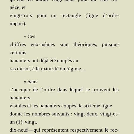
pèze, et
vingt-trois pour un rec­tangle (ligne d’ordre
impair).
« Ces
chiffres eux-mêmes sont théo­riques, puisque
certains
bana­niers ont déjà été cou­pés au
ras du sol, à la matu­ri­té du régime…
« Sans
s’occuper de l’ordre dans lequel se trouvent les
bananiers
visibles et les bana­niers cou­pés, la sixième ligne
donne les nombres sui­vants : vingt-deux, vingt-et-
un (1), vingt,
dix-neuf — qui repré­sentent res­pec­ti­ve­ment le rec­