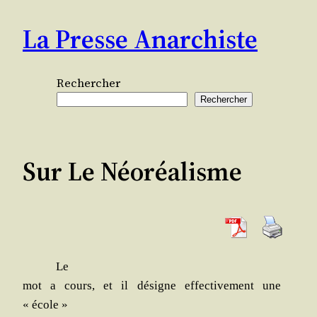
Aller
La Presse Anarchiste
au
contenu
Rechercher
Rechercher
Sur Le Néoréalisme
Le
mot a cours, et il désigne effec­ti­ve­ment une
« école »