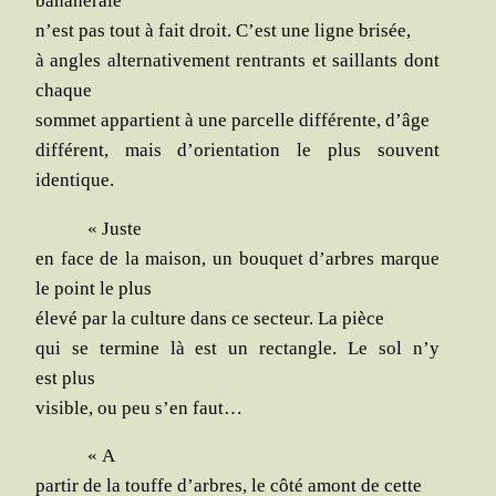
bananeraie
n’est pas tout à fait droit. C’est une ligne brisée,
à angles alter­na­ti­ve­ment ren­trants et saillants dont
chaque
som­met appar­tient à une par­celle dif­fé­rente, d’âge
dif­fé­rent, mais d’orientation le plus sou­vent
identique.
« Juste
en face de la mai­son, un bou­quet d’arbres marque
le point le plus
éle­vé par la culture dans ce sec­teur. La pièce
qui se ter­mine là est un rec­tangle. Le sol n’y
est plus
visible, ou peu s’en faut…
« A
par­tir de la touffe d’arbres, le côté amont de cette