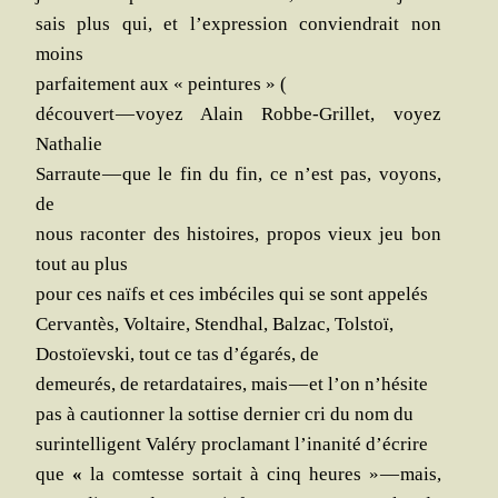
sais plus qui, et l’expression convien­drait non
moins
par­fai­te­ment aux « peintures » (
décou­vert — voyez Alain Robbe-Grillet, voyez
Nathalie
Sar­raute — que le fin du fin,
ce n’est pas, voyons,
de
nous racon­ter des his­toires, pro­pos vieux jeu bon
tout au plus
pour ces naïfs et ces imbé­ciles qui se sont appelés
Cer­van­tès,
Vol­taire, Sten­dhal, Bal­zac, Tolstoï,
Dos­toïevs­ki, tout ce tas d’égarés, de
demeu­rés, de retar­da­taires, mais — et l’on n’hésite
pas à cau­tion­ner la sot­tise
der­nier cri du nom du
sur­in­tel­li­gent Valé­ry pro­cla­mant l’inanité d’écrire
que
«
la com­tesse sor­tait à cinq heures » — mais,