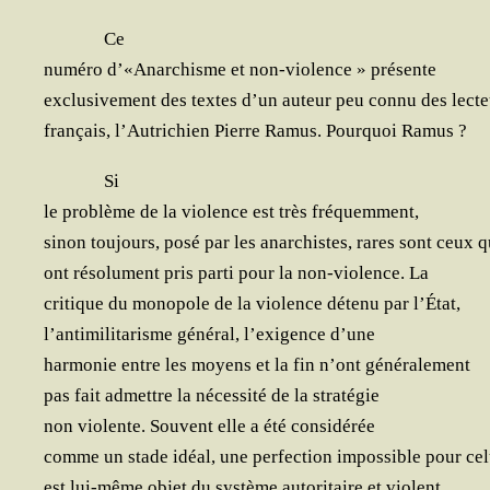
Ce
numé­ro d’«Anarchisme et non-vio­lence » présente
exclu­si­ve­ment des textes d’un auteur peu connu des lect
fran­çais, l’Autrichien Pierre Ramus. Pour­quoi Ramus ?
Si
le pro­blème de la vio­lence est très fréquemment,
sinon tou­jours, posé par les anar­chistes, rares sont ceux q
ont
réso­lu­ment pris par­ti pour la non-vio­lence. La
cri­tique du mono­pole de la vio­lence déte­nu par l’État,
l’antimilitarisme géné­ral, l’exigence d’une
har­mo­nie entre les moyens et la fin n’ont généralement
pas fait admettre la néces­si­té de la stratégie
non vio­lente. Sou­vent elle a été considérée
comme un stade idéal, une per­fec­tion impos­sible pour cel
est lui-même objet du sys­tème auto­ri­taire et violent,