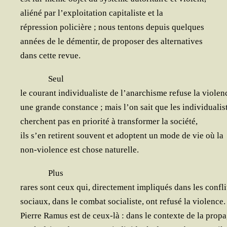
alié­né par l’exploitation capi­ta­liste et la
répres­sion poli­cière ; nous ten­tons depuis quelques
années de le démen­tir, de pro­po­ser des alternatives
dans cette revue.
Seul
le cou­rant indi­vi­dua­liste de l’anarchisme refuse la vio­le
une grande constance ; mais l’on sait que les indi­vi­dua­lis
cherchent pas en prio­ri­té à trans­for­mer la société,
ils s’en retirent sou­vent et adoptent un mode de vie où la
non-vio­lence est chose naturelle.
Plus
rares sont ceux qui, direc­te­ment impli­qués dans les confli
sociaux, dans le com­bat socia­liste, ont refu­sé la violence.
Pierre Ramus est de ceux-là : dans le contexte de la prop