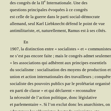
e
des congrès de la II
Inter­na­tio­nale. Une des
ques­tions prin­ci­pales évo­quées à ce congrès
est celle de la guerre dans le par­ti social-démocrate
alle­mand, seul Karl Liebk­necht défend le point de vue
anti­mi­li­ta­riste, et, natu­rel­le­ment, Ramus est à ses côtés.
En
1907, la dis­tinc­tion entre « socia­listes » et « communistes
ne s’est pas encore faite ; mais le congrès admet seuleme
« les asso­cia­tions qui adhèrent aux prin­cipes essentiels
du socia­lisme : socia­li­sa­tion des moyens de pro­duc­tion 
union et action inter­na­tio­nales des tra­vailleurs ; conquête
socia­liste des pou­voirs publics par le pro­lé­ta­riat organisé
en par­ti de classe » et qui déclarent « reconnaître
la néces­si­té de l’action poli­tique, donc législative
et par­le­men­taire ». Si l’on exclut donc les anar­chistes, on