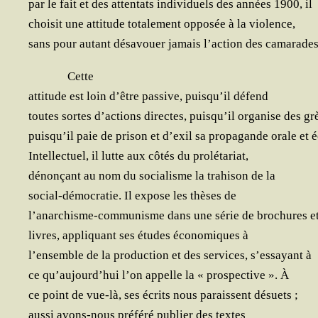
par le fait et des atten­tats indi­vi­duels des années 1900, il
choi­sit une atti­tude tota­le­ment oppo­sée à la violence,
sans pour autant désa­vouer jamais l’action des camarades
Cette
atti­tude est loin d’être pas­sive, puisqu’il défend
toutes sortes d’actions directes, puisqu’il orga­nise des gr
puisqu’il paie de pri­son et d’exil sa pro­pa­gande orale et é
Intel­lec­tuel, il lutte aux côtés du prolétariat,
dénon­çant au nom du socia­lisme la tra­hi­son de la
social-démo­cra­tie. Il expose les thèses de
l’anarchisme-communisme dans une série de bro­chures e
livres, appli­quant ses études éco­no­miques à
l’ensemble de la pro­duc­tion et des ser­vices, s’essayant à
ce qu’aujourd’hui l’on appelle la « pros­pec­tive ». À
ce point de vue-là, ses écrits nous paraissent désuets ;
aus­si avons-nous pré­fé­ré publier des textes