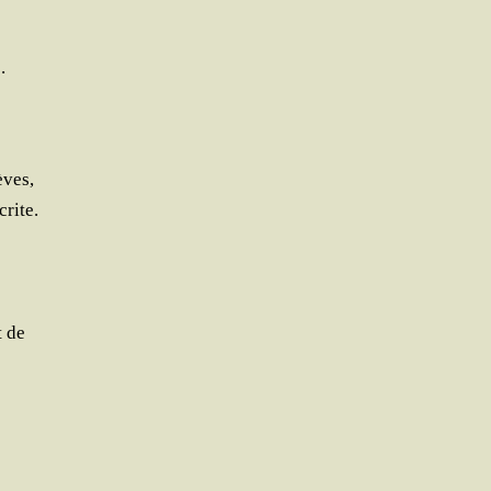
.
èves,
crite.
t de