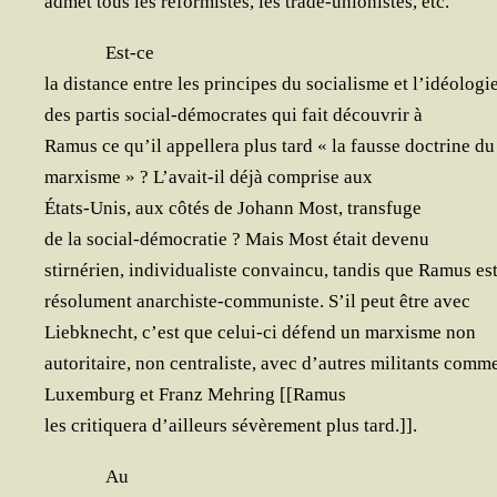
admet tous les réfor­mistes, les trade-unio­nistes, etc.
Est-ce
la dis­tance entre les prin­cipes du socia­lisme et l’idéologi
des par­tis social-démo­crates qui fait décou­vrir à
Ramus ce qu’il appel­le­ra plus tard « la fausse doc­trine du
mar­xisme » ? L’avait-il déjà com­prise aux
États-Unis, aux côtés de Johann Most, transfuge
de la social-démo­cra­tie ? Mais Most était devenu
stir­né­rien, indi­vi­dua­liste convain­cu, tan­dis que Ramus es
réso­lu­ment anar­chiste-com­mu­niste. S’il peut être avec
Liebk­necht, c’est que celui-ci défend un mar­xisme non
auto­ri­taire, non cen­tra­liste, avec d’autres mili­tants com
Luxem­burg et Franz Meh­ring [[Ramus
les cri­ti­que­ra d’ailleurs sévè­re­ment plus tard.]].
Au