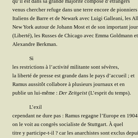
qu’il est dans sa grande majo­ri­té com­po­sé d’étrangers
venus cher­cher refuge dans une terre encore de pion­niers 
Ita­liens de Barre et de Newark avec Lui­gi Gal­lea­ni, les A
New York autour de Johann Most et de son impor­tant jour
(Liber­té), les Russes de Chi­ca­go avec Emma Gold­mann et
Alexandre Berkman.
Si
les res­tric­tions à l’activité mili­tante sont sévères,
la liber­té de presse est grande dans le pays d’accueil ; et
Ramus aus­si­tôt col­la­bore à plu­sieurs jour­naux et en
publie un lui-même :
Der Zeit­geist
(L’esprit du temps).
L’exil
cepen­dant ne dure pas : Ramus regagne l’Europe en 1904
on le voit au congrès socia­liste de Stutt­gart. À quel
titre y par­ti­cipe-t-il ? car les anar­chistes sont exclus dep