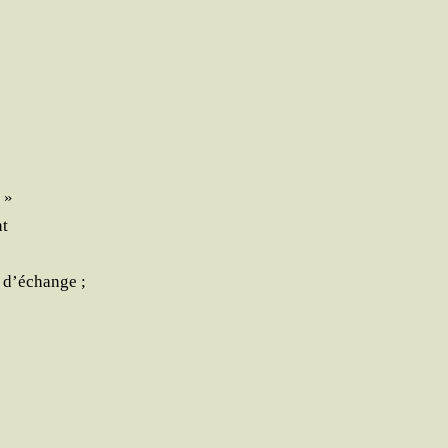
 »
nt
et d’échange ;