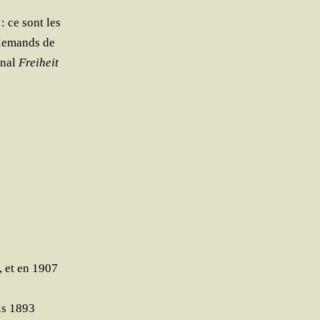
: ce sont les
lle­mands de
­nal
Frei­heit
, et en 1907
uis 1893