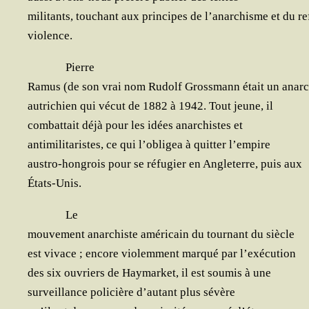
mili­tants, tou­chant aux prin­cipes de l’anarchisme et du re
violence.
Pierre
Ramus (de son vrai nom Rudolf Gross­mann était un anarc
autri­chien qui vécut de 1882 à 1942. Tout jeune, il
com­bat­tait déjà pour les idées anar­chistes et
anti­mi­li­ta­ristes, ce qui l’obligea à quit­ter l’empire
aus­tro-hon­grois pour se réfu­gier en Angle­terre, puis aux
États-Unis.
Le
mou­ve­ment anar­chiste amé­ri­cain du tour­nant du siècle
est vivace ; encore vio­lem­ment mar­qué par l’exécution
des six ouvriers de Hay­mar­ket, il est sou­mis à une
sur­veillance poli­cière d’autant plus sévère