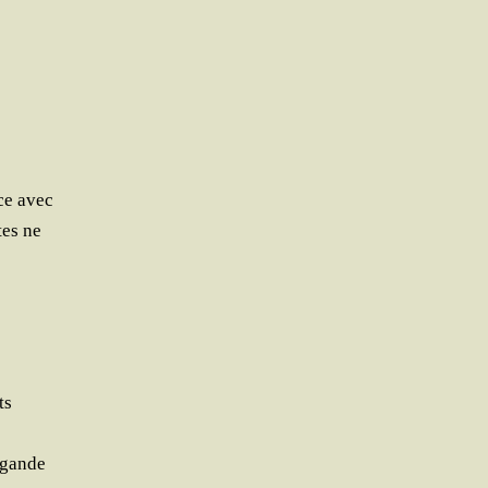
nce avec
tes ne
ts
agande