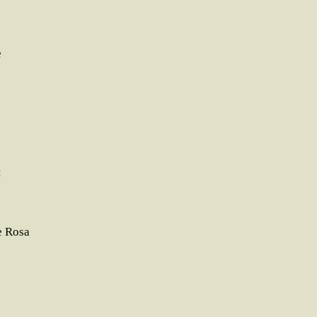
e
t
me Rosa