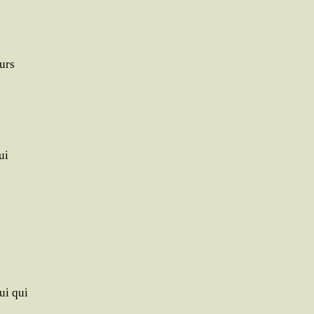
eurs
ui
ui qui