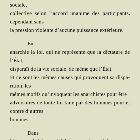
sociale,
col­lec­tive selon l’accord una­nime des par­ti­ci­pants,
cepen­dant sans
la pres­sion vio­lente d’aucune puis­sance extérieure.
En
anar­chie la loi, qui ne repré­sente que la dic­ta­ture de
l’État,
dis­pa­raît de la vie sociale, de même que l’État.
Et ce sont les mêmes causes qui pro­voquent sa dis­pa­
ri­tion, les
mêmes motifs qu’invoquent les anar­chistes pour être
adver­saires de toute loi faite par des hommes pour et
contre d’autres
hommes.
Dans