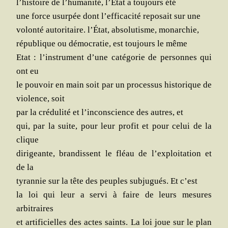
l’histoire de l’humanité, l’État a tou­jours été
une force usur­pée dont l’efficacité repo­sait sur une
volon­té auto­ri­taire. l’État, abso­lu­tisme, monarchie,
répu­blique ou démo­cra­tie, est tou­jours le même
Etat : l’instrument d’une caté­go­rie de per­sonnes qui
ont eu
le pou­voir en main soit par un pro­ces­sus his­to­rique de
vio­lence, soit
par la cré­du­li­té et l’inconscience des autres, et
qui, par la suite, pour leur pro­fit et pour celui de la
clique
diri­geante, bran­dissent le fléau de l’exploitation et
de la
tyran­nie sur la tête des peuples sub­ju­gués. Et c’est
la loi qui leur a ser­vi à faire de leurs mesures
arbitraires
et arti­fi­cielles des actes saints. La loi joue sur le plan