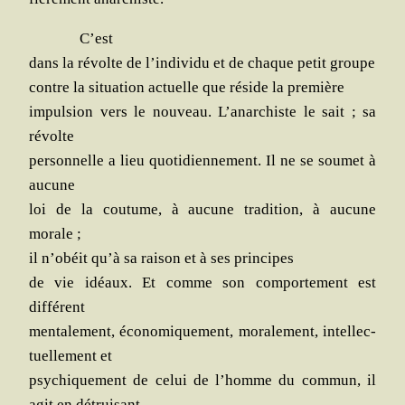
C’est
dans la révolte de l’individu et de chaque petit groupe
contre la situa­tion actuelle que réside la première
impul­sion vers le nou­veau. L’anarchiste le sait ; sa
révolte
per­son­nelle a lieu quo­ti­dien­ne­ment. Il ne se sou­met à
aucune
loi de la cou­tume, à aucune tra­di­tion, à aucune
morale ;
il n’obéit qu’à sa rai­son et à ses principes
de vie idéaux. Et comme son com­por­te­ment est
différent
men­ta­le­ment, éco­no­mi­que­ment, mora­le­ment, intel­lec­
tuel­le­ment et
psy­chi­que­ment de celui de l’homme du com­mun, il
agit en détruisant