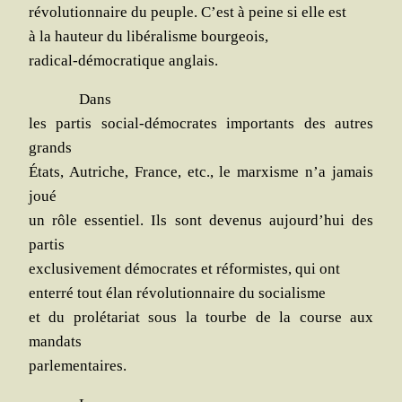
révo­lu­tion­naire du peuple. C’est à peine si elle est
à la hau­teur du libé­ra­lisme bourgeois,
radi­cal-démo­cra­tique anglais.
Dans
les par­tis social-démo­crates impor­tants des autres
grands
États, Autriche, France, etc., le mar­xisme n’a jamais
joué
un rôle essen­tiel. Ils sont deve­nus aujourd’hui des
partis
exclu­si­ve­ment démo­crates et réfor­mistes, qui ont
enter­ré tout élan révo­lu­tion­naire du socialisme
et du pro­lé­ta­riat sous la tourbe de la course aux
mandats
parlementaires.