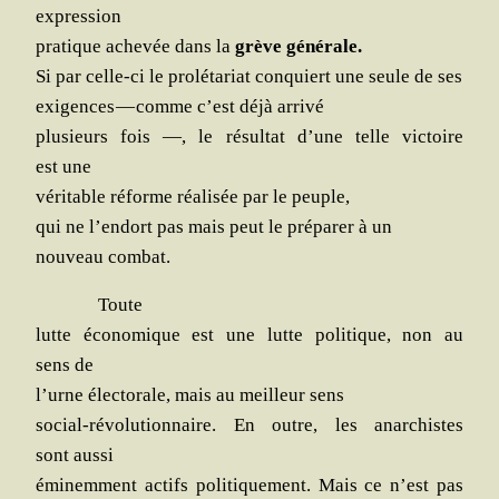
expression
pra­tique ache­vée dans la
grève géné­rale.
Si par celle-ci le pro­lé­ta­riat conquiert une seule de ses
exi­gences — comme c’est déjà arrivé
plu­sieurs fois —, le résul­tat d’une telle vic­toire
est une
véri­table réforme réa­li­sée par le peuple,
qui ne l’endort pas mais peut le pré­pa­rer à un
nou­veau combat.
Toute
lutte éco­no­mique est une lutte poli­tique, non au
sens de
l’urne élec­to­rale, mais au meilleur sens
social-révo­lu­tion­naire. En outre, les anar­chistes
sont aussi
émi­nem­ment actifs poli­ti­que­ment. Mais ce n’est pas