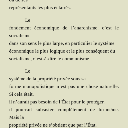
repré­sen­tants les plus éclairés.
Le
fon­de­ment éco­no­mique de l’anarchisme, c’est le
socialisme
dans son sens le plus large, en par­ti­cu­lier le système
éco­no­mique le plus logique et le plus consé­quent du
socia­lisme, c’est-à-dire le communisme.
Le
sys­tème de la pro­prié­té pri­vée sous sa
forme mono­po­lis­tique n’est pas une chose natu­relle.
Si cela était,
il n’aurait pas besoin de l’État pour le protéger,
il pour­rait sub­sis­ter com­plè­te­ment de lui-même.
Mais la
pro­prié­té pri­vée ne s’obtient que par l’État,