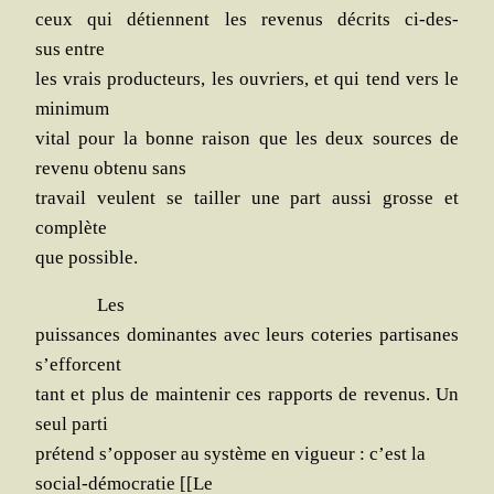
ceux qui détiennent les reve­nus décrits ci-des­
sus entre
les vrais pro­duc­teurs, les ouvriers, et qui tend vers le
minimum
vital pour la bonne rai­son que les deux sources de
reve­nu obte­nu sans
tra­vail veulent se tailler une part aus­si grosse et
complète
que possible.
Les
puis­sances domi­nantes avec leurs cote­ries par­ti­sanes
s’efforcent
tant et plus de main­te­nir ces rap­ports de reve­nus. Un
seul parti
pré­tend s’opposer au sys­tème en vigueur : c’est la
social-démo­cra­tie [[Le