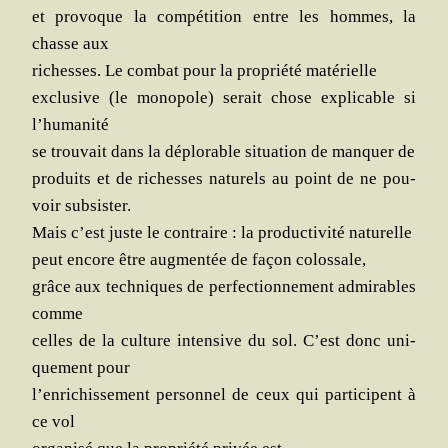
et pro­voque la com­pé­ti­tion entre les hommes, la
chasse aux
richesses. Le com­bat pour la pro­prié­té matérielle
exclu­sive (le mono­pole) serait chose expli­cable si
l’humanité
se trou­vait dans la déplo­rable situa­tion de man­quer de
pro­duits et de richesses natu­rels au point de ne pou­
voir subsister.
Mais c’est juste le contraire : la pro­duc­ti­vi­té naturelle
peut encore être aug­men­tée de façon colossale,
grâce aux tech­niques de per­fec­tion­ne­ment admi­rables
comme
celles de la culture inten­sive du sol. C’est donc uni­
que­ment pour
l’enrichissement per­son­nel de ceux qui par­ti­cipent à
ce vol