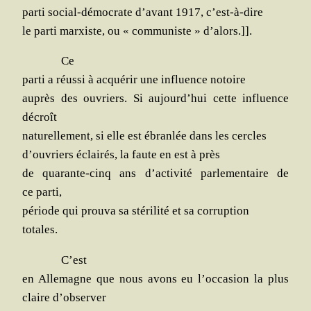
par­ti social-démo­crate d’avant 1917, c’est-à-dire
le par­ti mar­xiste, ou « com­mu­niste » d’alors.]].
Ce
par­ti a réus­si à acqué­rir une influence notoire
auprès des ouvriers. Si aujourd’hui cette influence
décroît
natu­rel­le­ment, si elle est ébran­lée dans les cercles
d’ouvriers éclai­rés, la faute en est à près
de qua­rante-cinq ans d’activité par­le­men­taire de
ce parti,
période qui prou­va sa sté­ri­li­té et sa corruption
totales.
C’est
en Alle­magne que nous avons eu l’occasion la plus
claire d’observer