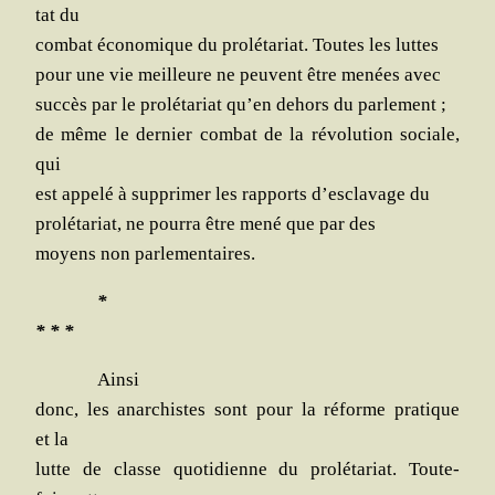
tat du
com­bat éco­no­mique du pro­lé­ta­riat. Toutes les luttes
pour une vie meilleure ne peuvent être menées avec
suc­cès par le pro­lé­ta­riat qu’en dehors du parlement ;
de même le der­nier com­bat de la révo­lu­tion sociale,
qui
est appe­lé à sup­pri­mer les rap­ports d’esclavage du
pro­lé­ta­riat, ne pour­ra être mené que par des
moyens non parlementaires.
*
* * *
Ain­si
donc, les anar­chistes sont pour la réforme pra­tique
et la
lutte de classe quo­ti­dienne du pro­lé­ta­riat. Tou­te­