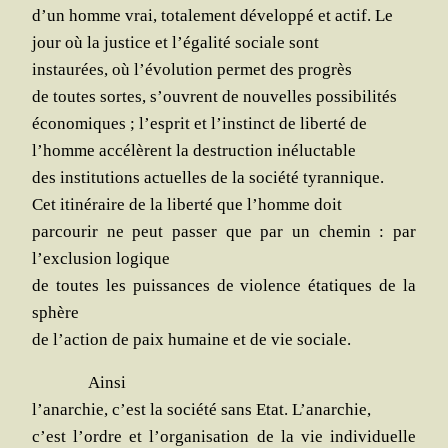
d’un homme vrai, tota­le­ment déve­lop­pé et actif. Le
jour où la jus­tice et l’égalité sociale sont
ins­tau­rées, où l’évolution per­met des progrès
de toutes sortes, s’ouvrent de nou­velles possibilités
éco­no­miques ; l’esprit et l’instinct de liber­té de
l’homme accé­lèrent la des­truc­tion inéluctable
des ins­ti­tu­tions actuelles de la socié­té tyrannique.
Cet iti­né­raire de la liber­té que l’homme doit
par­cou­rir ne peut pas­ser que par un che­min : par
l’exclusion logique
de toutes les puis­sances de vio­lence éta­tiques de la
sphère
de l’action de paix humaine et de vie sociale.
Ain­si
l’anarchie, c’est la socié­té sans Etat. L’anarchie,
c’est l’ordre et l’organisation de la vie indi­vi­duelle