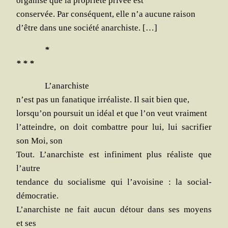
orga­ni­sé que la pro­prié­té pri­vée est
conser­vée. Par consé­quent, elle n’a aucune raison
d’être dans une socié­té anarchiste. […]
*
* * *
L’anarchiste
n’est pas un fana­tique irréa­liste. Il sait bien que,
lorsqu’on pour­suit un idéal et que l’on veut vraiment
l’atteindre, on doit com­battre pour lui, lui sacri­fier
son Moi, son
Tout. L’anarchiste est infi­ni­ment plus réa­liste que
l’autre
ten­dance du socia­lisme qui l’avoisine : la social-
démocratie.
L’anarchiste ne fait aucun détour dans ses moyens
et ses