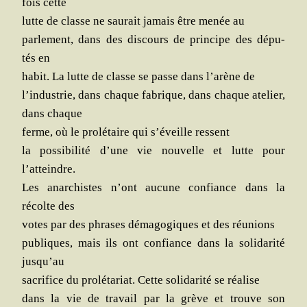
fois cette
lutte de classe ne sau­rait jamais être menée au
par­le­ment, dans des dis­cours de prin­cipe des dépu­
tés en
habit. La lutte de classe se passe dans l’arène de
l’industrie, dans chaque fabrique, dans chaque ate­lier,
dans chaque
ferme, où le pro­lé­taire qui s’éveille ressent
la pos­si­bi­li­té d’une vie nou­velle et lutte pour
l’atteindre.
Les anar­chistes n’ont aucune confiance dans la
récolte des
votes par des phrases déma­go­giques et des réunions
publiques, mais ils ont confiance dans la soli­da­ri­té
jusqu’au
sacri­fice du pro­lé­ta­riat. Cette soli­da­ri­té se réalise
dans la vie de tra­vail par la grève et trouve son