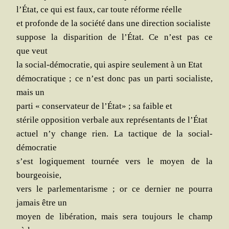
l’État, ce qui est faux, car toute réforme réelle
et pro­fonde de la socié­té dans une direc­tion socialiste
sup­pose la dis­pa­ri­tion de l’État. Ce n’est pas ce
que veut
la social-démo­cra­tie, qui aspire seule­ment à un Etat
démo­cra­tique ; ce n’est donc pas un par­ti socia­liste,
mais un
par­ti « conser­va­teur de l’État» ; sa faible et
sté­rile oppo­si­tion ver­bale aux repré­sen­tants de l’État
actuel n’y change rien. La tac­tique de la social-
démocratie
s’est logi­que­ment tour­née vers le moyen de la
bourgeoisie,
vers le par­le­men­ta­risme ; or ce der­nier ne pour­ra
jamais être un
moyen de libé­ra­tion, mais sera tou­jours le champ