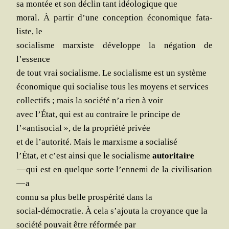
sa mon­tée et son déclin tant idéo­lo­gique que
moral. À par­tir d’une concep­tion éco­no­mique fata­
liste, le
socia­lisme mar­xiste déve­loppe la néga­tion de
l’essence
de tout vrai socia­lisme. Le socia­lisme est un système
éco­no­mique qui socia­lise tous les moyens et services
col­lec­tifs ; mais la socié­té n’a rien à voir
avec l’État, qui est au contraire le prin­cipe de
l’«antisocial », de la pro­prié­té privée
et de l’autorité. Mais le mar­xisme a socialisé
l’État, et c’est ain­si que le socia­lisme
auto­ri­taire
— qui est en quelque sorte l’ennemi de la civi­li­sa­tion
— a
connu sa plus belle pros­pé­ri­té dans la
social-démo­cra­tie. À cela s’ajouta la croyance que la
socié­té pou­vait être réfor­mée par