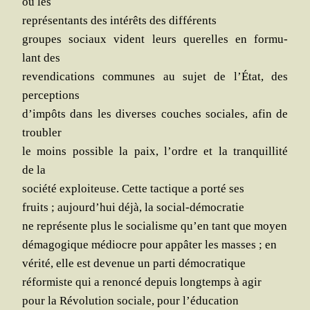
où les
repré­sen­tants des inté­rêts des différents
groupes sociaux vident leurs que­relles en for­mu­
lant des
reven­di­ca­tions com­munes au sujet de l’État, des
perceptions
d’impôts dans les diverses couches sociales, afin de
troubler
le moins pos­sible la paix, l’ordre et la tran­quilli­té
de la
socié­té exploi­teuse. Cette tac­tique a por­té ses
fruits ; aujourd’hui déjà, la social-démocratie
ne repré­sente plus le socia­lisme qu’en tant que moyen
déma­go­gique médiocre pour appâ­ter les masses ; en
véri­té, elle est deve­nue un par­ti démocratique
réfor­miste qui a renon­cé depuis long­temps à agir
pour la Révo­lu­tion sociale, pour l’éducation