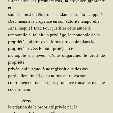
furent aus­si les pre­miers rois, la croyance igno­rante
et la
sou­mis­sion à un être trans­cen­dant, sur­na­tu­rel, appelé
Dieu mena à la croyance en son auto­ri­té temporelle.
Ain­si naquit l’État. Pour jus­ti­fier cette autorité
tem­po­relle, il fal­lait un pri­vi­lège, le mono­pole de la
pro­prié­té, qui trou­va sa forme pro­vi­soire dans la
pro­prié­té pri­vée. Et pour pro­té­ger ce
mono­pole en faveur d’une oli­gar­chie, le droit de
propriété
pri­vée, qui jusque-là ne régis­sait que des cas
par­ti­cu­liers fut éri­gé en norme et trou­va son
cou­ron­ne­ment dans la juris­pru­dence romaine, dans le
code romain.
Avec
la créa­tion de la pro­prié­té pri­vée par la