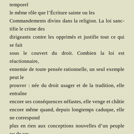
temporel
le même rôle que l’Écriture sainte ou les
Com­man­de­ments divins dans la reli­gion. La loi sanc­
ti­fie le crime des
diri­geants contre les oppri­més et jus­ti­fie tout ce qui
se fait
sous le cou­vert du droit. Com­bien la loi est
réactionnaire,
enne­mie de toute pen­sée ration­nelle, un seul exemple
peut le
prou­ver : née du droit usa­ger et de la tra­di­tion, elle
entraîne
encore ses consé­quences néfastes, elle venge et châtie
encore même quand, depuis long­temps caduque, elle
ne correspond
plus en rien aux concep­tions nou­velles d’un peuple
ou de ses