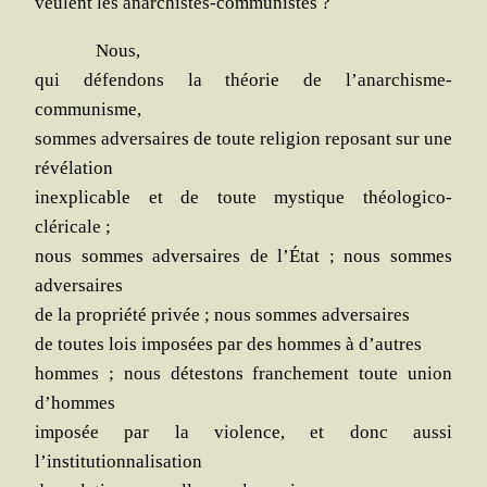
veulent les anarchistes-communistes ?
Nous,
qui défen­dons la théo­rie de l’anarchisme-
communisme,
sommes adver­saires de toute reli­gion repo­sant sur une
révélation
inex­pli­cable et de toute mys­tique théologico-
cléricale ;
nous sommes adver­saires de l’État ; nous sommes
adversaires
de la pro­prié­té pri­vée ; nous sommes adversaires
de toutes lois impo­sées par des hommes à d’autres
hommes ; nous détes­tons fran­che­ment toute union
d’hommes
impo­sée par la vio­lence, et donc aus­si
l’institutionnalisation