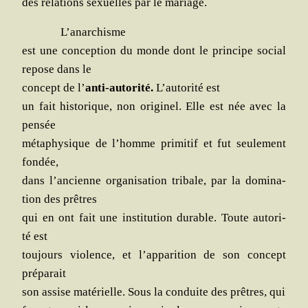
des rela­tions sexuelles par le mariage.
L’anarchisme
est une concep­tion du monde dont le prin­cipe social
repose dans le
concept de l’
anti-auto­ri­té.
L’autorité est
un fait his­to­rique, non ori­gi­nel. Elle est née avec la
pensée
méta­phy­sique de l’homme pri­mi­tif et fut seule­ment
fondée,
dans l’ancienne orga­ni­sa­tion tri­bale, par la domi­na­
tion des prêtres
qui en ont fait une ins­ti­tu­tion durable. Toute auto­ri­
té est
tou­jours vio­lence, et l’apparition de son concept
préparait
son assise maté­rielle. Sous la conduite des prêtres, qui