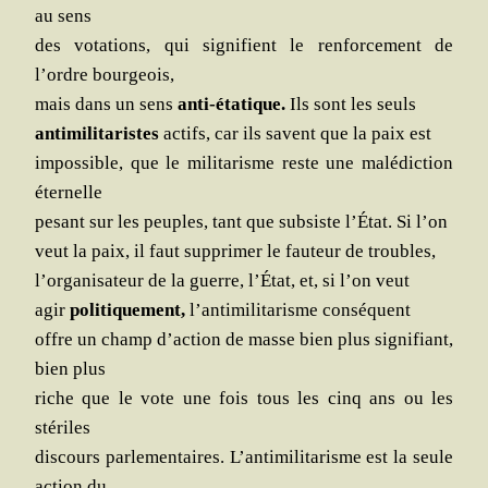
au sens
des vota­tions, qui signi­fient le ren­for­ce­ment de
l’ordre bourgeois,
mais dans un sens
anti-éta­tique.
Ils sont les seuls
anti­mi­li­ta­ristes
actifs, car ils savent que la paix est
impos­sible, que le mili­ta­risme reste une malé­dic­tion
éternelle
pesant sur les peuples, tant que sub­siste l’État. Si l’on
veut la paix, il faut sup­pri­mer le fau­teur de troubles,
l’organisateur de la guerre, l’État, et, si l’on veut
agir
poli­ti­que­ment,
l’antimilitarisme conséquent
offre un champ d’action de masse bien plus signi­fiant,
bien plus
riche que le vote une fois tous les cinq ans ou les
stériles
dis­cours par­le­men­taires. L’antimilitarisme est la seule
action du