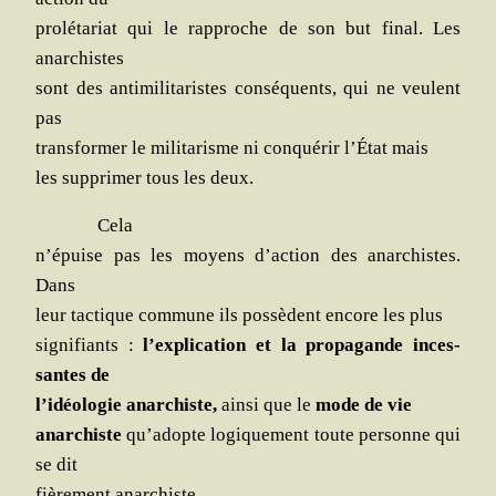
pro­lé­ta­riat qui le rap­proche de son but final. Les
anarchistes
sont des anti­mi­li­ta­ristes consé­quents, qui ne veulent
pas
trans­for­mer le mili­ta­risme ni conqué­rir l’État mais
les sup­pri­mer tous les deux.
Cela
n’épuise pas les moyens d’action des anar­chistes.
Dans
leur tac­tique com­mune ils pos­sèdent encore les plus
signi­fiants :
l’explication et la pro­pa­gande inces­
santes de
l’idéologie anar­chiste,
ain­si que le
mode de vie
anar­chiste
qu’adopte logi­que­ment toute per­sonne qui
se dit
fiè­re­ment anarchiste.