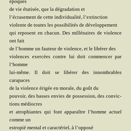
époques
de vie éta­ti­sée, que la dégra­da­tion et
l’écrasement de cette indi­vi­dua­li­té, l’extinction
vio­lente de toutes les pos­si­bi­li­tés de développement
qui reposent en cha­cun. Des mil­lé­naires de vio­lence
ont fait
de l’homme un fau­teur de vio­lence, et le libé­rer des
vio­lences exer­cées contre lui doit com­men­cer par
l’homme
lui-même. Il doit se libé­rer des innom­brables
carapaces
de la vio­lence éri­gée en morale, du goût du
pou­voir, des basses envies de pos­ses­sion, des convic­
tions médiocres
et atro­phiantes qui font appa­raître l’homme actuel
comme un
estro­pié men­tal et carac­té­riel, à l’opposé