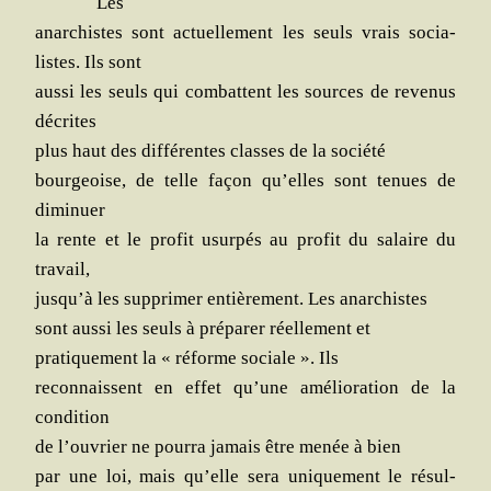
Les
anar­chistes sont actuel­le­ment les seuls vrais socia­
listes. Ils sont
aus­si les seuls qui com­battent les sources de reve­nus
décrites
plus haut des dif­fé­rentes classes de la société
bour­geoise, de telle façon qu’elles sont tenues de
diminuer
la rente et le pro­fit usur­pés au pro­fit du salaire du
travail,
jusqu’à les sup­pri­mer entiè­re­ment. Les anarchistes
sont aus­si les seuls à pré­pa­rer réel­le­ment et
pra­ti­que­ment la « réforme sociale ». Ils
recon­naissent en effet qu’une amé­lio­ra­tion de la
condition
de l’ouvrier ne pour­ra jamais être menée à bien
par une loi, mais qu’elle sera uni­que­ment le résul­