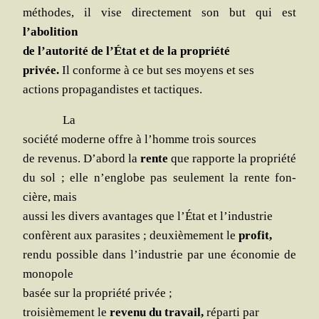
méthodes, il vise direc­te­ment son but qui est
l’abolition
de l’autorité de l’État et de la propriété
pri­vée.
Il conforme à ce but ses moyens et ses
actions pro­pa­gan­distes et tactiques.
La
socié­té moderne offre à l’homme trois sources
de reve­nus. D’abord la
rente
que rap­porte la propriété
du sol ; elle n’englobe pas seule­ment la rente fon­
cière, mais
aus­si les divers avan­tages que l’État et l’industrie
confèrent aux para­sites ; deuxiè­me­ment le
pro­fit,
ren­du pos­sible dans l’industrie par une éco­no­mie de
monopole
basée sur la pro­prié­té privée ;
troi­siè­me­ment le
reve­nu du tra­vail,
répar­ti par