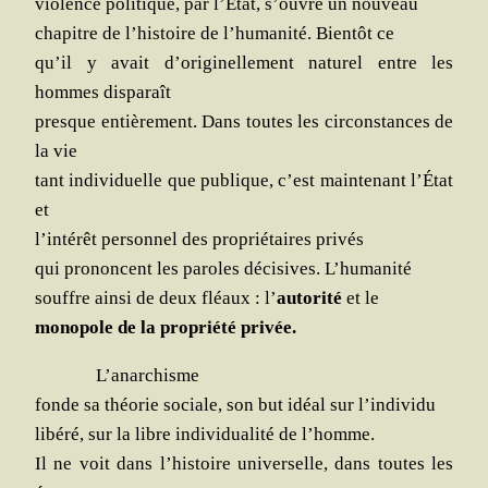
vio­lence poli­tique, par l’État, s’ouvre un nouveau
cha­pitre de l’histoire de l’humanité. Bien­tôt ce
qu’il y avait d’originellement natu­rel entre les
hommes disparaît
presque entiè­re­ment. Dans toutes les cir­cons­tances de
la vie
tant indi­vi­duelle que publique, c’est main­te­nant l’État
et
l’intérêt per­son­nel des pro­prié­taires privés
qui pro­noncent les paroles déci­sives. L’humanité
souffre ain­si de deux fléaux : l’
auto­ri­té
et le
mono­pole de la pro­prié­té privée.
L’anarchisme
fonde sa théo­rie sociale, son but idéal sur l’individu
libé­ré, sur la libre indi­vi­dua­li­té de l’homme.
Il ne voit dans l’histoire uni­ver­selle, dans toutes les