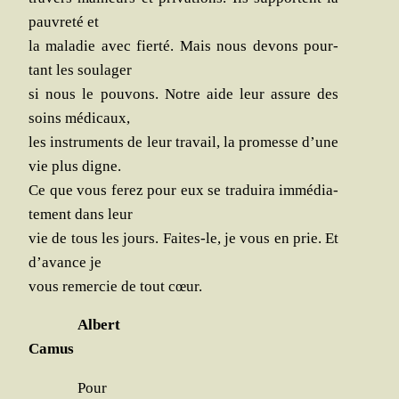
pau­vre­té et
la mala­die avec fier­té. Mais nous devons pour­
tant les soulager
si nous le pou­vons. Notre aide leur assure des
soins médicaux,
les ins­tru­ments de leur tra­vail, la pro­messe d’une
vie plus digne.
Ce que vous ferez pour eux se tra­dui­ra immé­dia­
te­ment dans leur
vie de tous les jours. Faites-le, je vous en prie. Et
d’avance je
vous remer­cie de tout cœur.
Albert
Camus
Pour