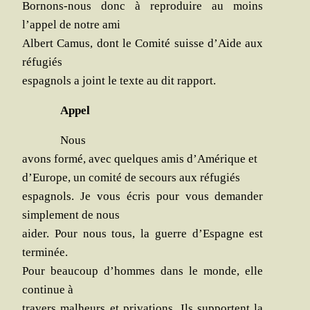
Bor­nons-nous donc à repro­duire au moins
l’appel de notre ami
Albert Camus, dont le Comi­té suisse d’Aide aux
réfugiés
espa­gnols a joint le texte au dit rapport.
Appel
Nous
avons for­mé, avec quelques amis d’Amérique et
d’Europe, un comi­té de secours aux réfugiés
espa­gnols. Je vous écris pour vous deman­der
sim­ple­ment de nous
aider. Pour nous tous, la guerre d’Espagne est
terminée.
Pour beau­coup d’hommes dans le monde, elle
conti­nue à
tra­vers mal­heurs et pri­va­tions. Ils sup­portent la