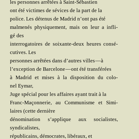
les per­sonnes arrê­tées à Saint-Sébastien
ont été vic­times de sévices de la part de la
police. Les déte­nus de Madrid n’ont pas été
mal­me­nés phy­si­que­ment, mais on leur a infli­
gé des
inter­ro­ga­toires de soixante-deux heures consé­
cu­tives. Les
per­sonnes arrê­tées dans d’autres villes — à
l’exception de Bar­ce­lone — ont été transférées
à Madrid et mises à la dis­po­si­tion du colo­
nel Eymar,
Juge spé­cial pour les affaires ayant trait à la
Franc-Maçon­ne­rie, au Com­mu­nisme et Simi­
laires (cette dernière
déno­mi­na­tion s’applique aux socia­listes,
syndicalistes,
répu­bli­cains, démo­crates, libé­raux, et