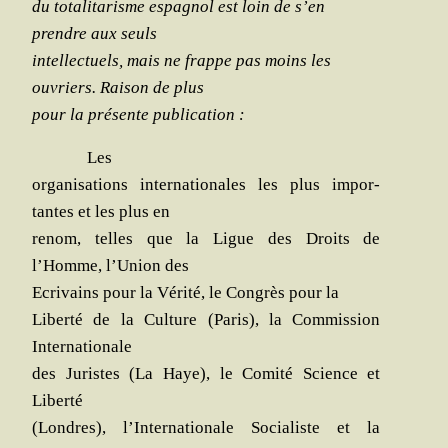
du tota­li­ta­risme espa­gnol est loin de s’en
prendre aux seuls
intel­lec­tuels, mais ne frappe pas moins les
ouvriers. Rai­son de plus
pour la pré­sente publication :
Les
orga­ni­sa­tions inter­na­tio­nales les plus impor­
tantes et les plus en
renom, telles que la Ligue des Droits de
l’Homme, l’Union des
Ecri­vains pour la Véri­té, le Congrès pour la
Liber­té de la Culture (Paris), la Com­mis­sion
Internationale
des Juristes (La Haye), le Comi­té Science et
Liberté
(Londres), l’Internationale Socia­liste et la