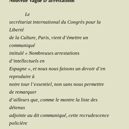
Nouvelle Vague D’arrestations
Le
secré­ta­riat inter­na­tio­nal du Congrès pour la
Liberté
de la Culture, Paris, vient d’émettre un
communiqué
inti­tu­lé « Nom­breuses arres­ta­tions
d’intellectuels en
Espagne », et nous nous fai­sons un devoir d’en
repro­duire à
notre tour l’essentiel, non sans nous per­mettre
de remarquer
d’ailleurs que, comme le montre la liste des
détenus
adjointe au dit com­mu­ni­qué, cette recru­des­cence
policière