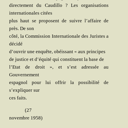
direc­te­ment du Cau­dillo ? Les orga­ni­sa­tions
inter­na­tio­nales citées
plus haut se pro­posent de suivre l’affaire de
près. De son
côté, la Com­mis­sion Inter­na­tio­nale des Juristes a
décidé
d’ouvrir une enquête, obéis­sant « aux principes
de jus­tice et d’équité qui consti­tuent la base de
l’Etat de droit », et s’est adres­sée au
Gouvernement
espa­gnol pour lui offrir la pos­si­bi­li­té de
s’expliquer sur
ces faits.
(27
novembre 1958)