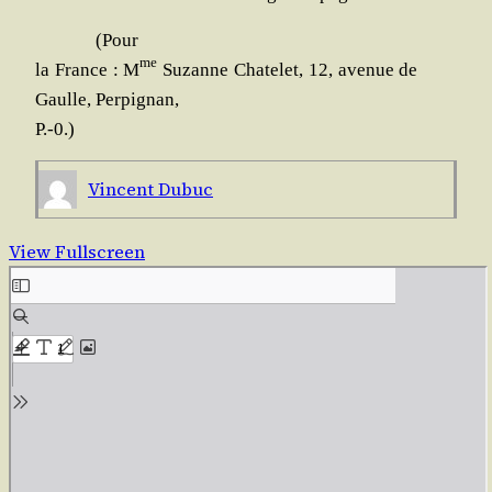
(Pour
me
la France : M
Suzanne Cha­te­let, 12, ave­nue de
Gaulle, Perpignan,
P.-0.)
Vincent Dubuc
View Fullscreen