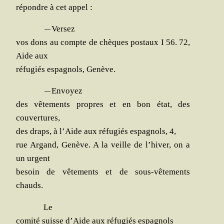
répondre à cet appel :
—
Ver­sez
vos dons au compte de chèques pos­taux I 56. 72,
Aide aux
réfu­giés espa­gnols, Genève.
—
Envoyez
des vête­ments propres et en bon état, des
couvertures,
des draps, à l’Aide aux réfu­giés espa­gnols, 4,
rue Argand, Genève. A la veille de l’hiver, on a
un urgent
besoin de vête­ments et de sous-vête­ments
chauds.
Le
comi­té suisse d’Aide aux réfu­giés espagnols