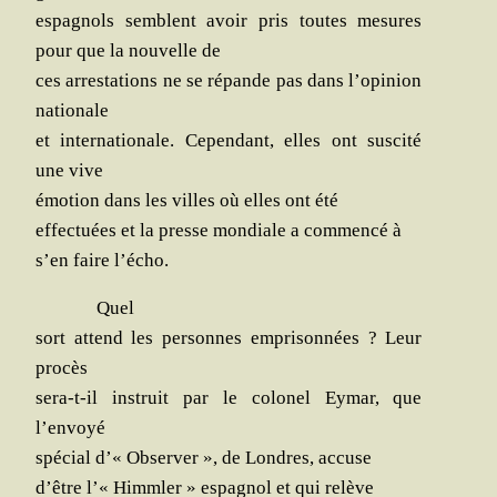
espa­gnols semblent avoir pris toutes mesures
pour que la nou­velle de
ces arres­ta­tions ne se répande pas dans l’opinion
nationale
et inter­na­tio­nale. Cepen­dant, elles ont sus­ci­té
une vive
émo­tion dans les villes où elles ont été
effec­tuées et la presse mon­diale a com­men­cé à
s’en faire l’écho.
Quel
sort attend les per­sonnes empri­son­nées ? Leur
procès
sera-t-il ins­truit par le colo­nel Eymar, que
l’envoyé
spé­cial d’« Obser­ver », de Londres, accuse
d’être l’« Himm­ler » espa­gnol et qui relève