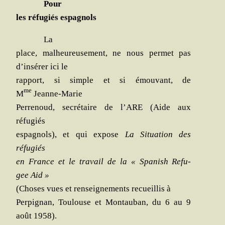
Pour
les réfu­giés espagnols
La
place, mal­heu­reu­se­ment, ne nous per­met pas
d’insérer ici le
rap­port, si simple et si émou­vant, de
me
M
Jeanne-Marie
Per­re­noud, secré­taire de l’ARE (Aide aux
réfugiés
espa­gnols), et qui expose
La Situa­tion des
réfugiés
en France et le tra­vail de la « Spa­nish Refu­
gee Aid »
(Choses
vues et ren­sei­gne­ments recueillis à
Per­pi­gnan, Tou­louse et Mon­tau­ban, du 6 au 9
août 1958).