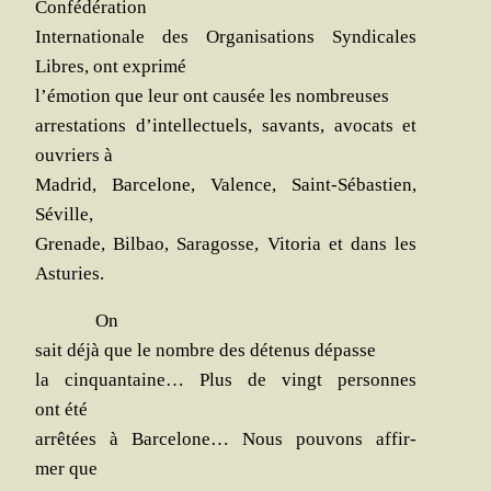
Confédération
Inter­na­tio­nale des Orga­ni­sa­tions Syn­di­cales
Libres, ont exprimé
l’émotion que leur ont cau­sée les nombreuses
arres­ta­tions d’intellectuels, savants, avo­cats et
ouvriers à
Madrid, Bar­ce­lone, Valence, Saint-Sébas­tien,
Séville,
Gre­nade, Bil­bao, Sara­gosse, Vito­ria et dans les
Asturies.
On
sait déjà que le nombre des déte­nus dépasse
la cin­quan­taine… Plus de vingt per­sonnes
ont été
arrê­tées à Bar­ce­lone… Nous pou­vons affir­
mer que