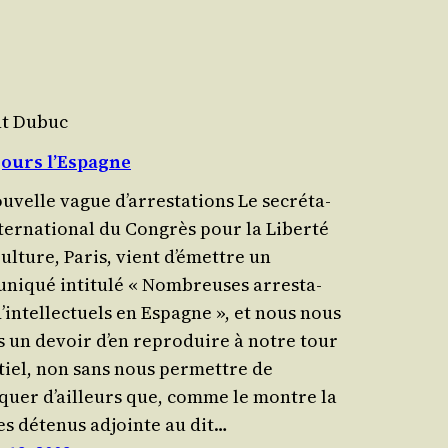
nt Dubuc
jours l’Espagne
uvelle vague d’arrestations Le secré­ta­
nter­na­tio­nal du Congrès pour la Liberté
Culture, Paris, vient d’émettre un
iqué inti­tu­lé « Nom­breuses arres­ta­
d’intellectuels en Espagne », et nous nous
ns un devoir d’en repro­duire à notre tour
ntiel, non sans nous per­mettre de
uer d’ailleurs que, comme le montre la
des détenus adjointe au dit…