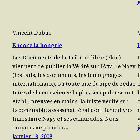
j
Vincent Dubuc
Encore la hongrie
Les Docu­ments de la Tri­bune libre (Plon)
D
viennent de publier la Véri­té sur l’Affaire Nagy
h
(les faits, les docu­ments, les témoi­gnages
inter­na­tio­naux), où toute une équipe de rédac­
teurs de la conscience la plus scru­pu­leuse ont
éta­bli, preuves en mains, la triste vérité sur
l’abominable assas­si­nat légal dont furent vic­
times Imre Nagy et ses cama­rades. Nous
croyons ne pou­voir…
j
janvier 18, 2008