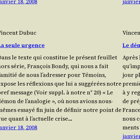
anvier 18, 2008
janvier
Vincent Dubuc
Vince
La seule urgence
Le dém
ans le texte qui consti­tue le pré­sent feuillet
Après 
ors série, Fran­çois Bon­dy, qui nous a fait
qu’imp
l’amitié de nous l’adresser pour Témoins,
jour p
expose les réflexions que lui a sug­gé­rées notre
pre­mi
bref mes­sage (Voir suppl. à notre n° 20) « Le
à y re
démon de l’analogie », où nous avions nous-
de pré
mêmes essayé fin juin de défi­nir notre point de
France
vue quant à l’actuelle crise…
nous c
anvier 18, 2008
ments
janvier