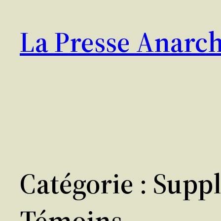
Aller
au
La Presse Anarch
contenu
Catégorie :
Supp
Témoins