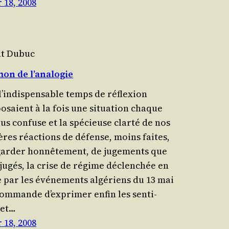
 18, 2008
nt Dubuc
on de l’analogie
l’indispensable temps de réflexion
osaient à la fois une situa­tion chaque
lus confuse et la spécieuse clar­té de nos
ères réac­tions de défense, moins faites,
gar­der hon­nê­te­ment, de juge­ments que
­ju­gés, la crise de régime déclenchée en
 par les évé­ne­ments algé­riens du 13 mai
om­mande d’exprimer enfin les sen­ti­
 et…
 18, 2008