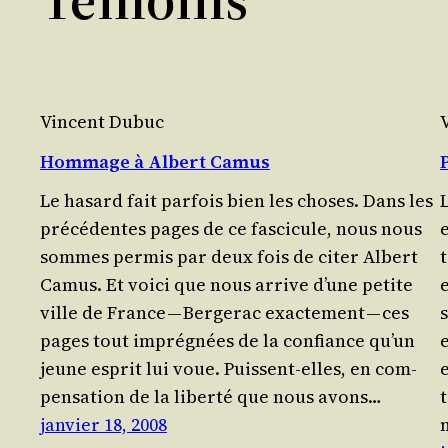
Vincent Dubuc
Hommage à Albert Camus
Le hasard fait par­fois bien les choses. Dans les
L
précédentes pages de ce fas­ci­cule, nous nous
sommes per­mis par deux fois de citer Albert
Camus. Et voi­ci que nous arrive d’une petite
ville de France — Ber­ge­rac exac­te­ment — ces
pages tout imprégnées de la confiance qu’un
e
jeune esprit lui voue. Puissent-elles, en com­
e
pen­sa­tion de la liber­té que nous avons…
janvier 18, 2008