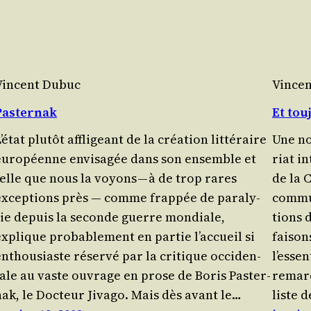
Vincent Dubuc
Vince
Pasternak
Et tou
’état plu­tôt affli­geant de la créa­tion littéraire
Une no
euro­péenne envi­sa­gée dans son ensemble et
riat i
telle que nous la voyons — à de trop rares
de la 
excep­tions près — comme frap­pée de para­ly­
commun
sie depuis la seconde guerre mondiale,
tions 
xplique pro­ba­ble­ment en par­tie l’accueil si
fai­so
nthou­siaste réservé par la cri­tique occi­den­
l’esse
tale au vaste ouvrage en prose de Boris Pas­ter­
remarq
nak, le Doc­teur Jiva­go. Mais dès avant le…
liste 