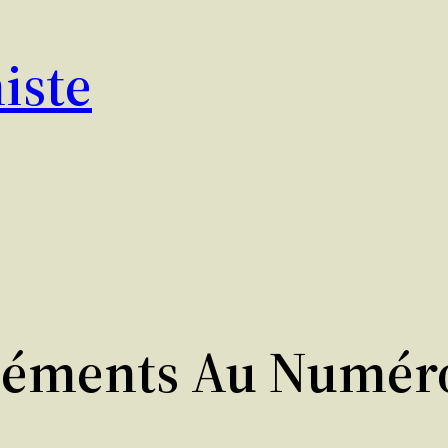
iste
léments Au Numéro