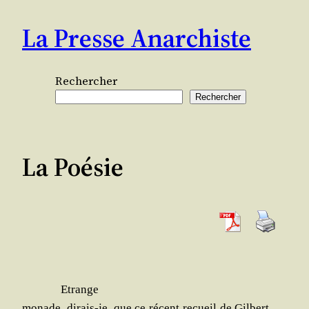
Aller
La Presse Anarchiste
au
contenu
Rechercher
Rechercher
La Poésie
Etrange
monade, dirais-je, que ce récent recueil de Gil­bert