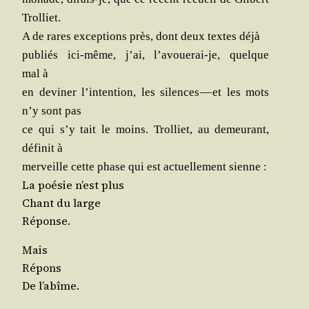
Trolliet.
A de rares excep­tions près, dont deux textes déjà
publiés ici-même, j’ai, l’avouerai-je, quelque
mal à
en devi­ner l’intention, les silences — et les mots
n’y sont pas
ce qui s’y tait le moins. Trol­liet, au demeu­rant,
défi­nit à
mer­veille cette phase qui est actuel­le­ment sienne :
La poé­sie n’est plus
Chant du large
Réponse.
Mais
Répons
De l’abîme.