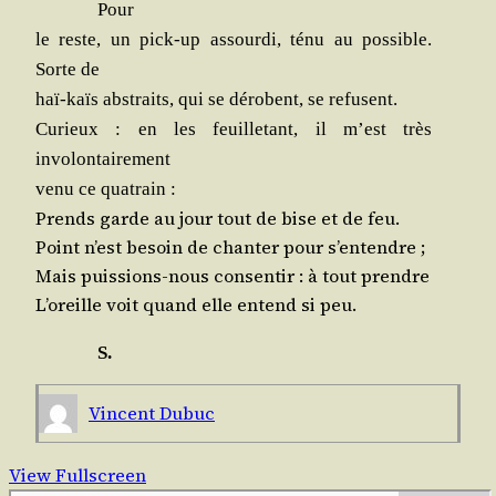
Pour
le reste, un pick-up assour­di, ténu au pos­sible.
Sorte de
haï-kaïs abs­traits, qui se dérobent, se refusent.
Curieux : en les feuille­tant, il m’est très
involontairement
venu ce quatrain :
Prends garde au jour tout de bise et de feu.
Point n’est besoin de chan­ter pour s’entendre ;
Mais puis­sions-nous consen­tir : à tout prendre
L’oreille voit quand elle entend si peu.
S.
Vincent Dubuc
View Fullscreen