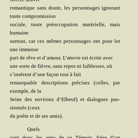
roman­tique sans doute, les per­son­nages igno­rant
toute compromission
sociale, toute pré­oc­cu­pa­tion maté­rielle, mais
humaine
sur­tout, car ces mêmes per­son­nages ont pour lot
une immense
part de rêve et d’amour. L’œuvre est écrite avec
une sorte de fièvre, sans repos ni fai­blesses, où
s’insèrent d’une façon tout à fait
remar­quable des­crip­tions pré­cises (celles, par
exemple, de la
Seine des envi­rons d’Elbeuf) et dia­logues pas­
sion­nés (ceux
du poète et de ses amis).
Quels
sont donc les amis de ce Témoin, frère d’un