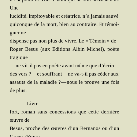
Une
luci­di­té, impi­toyable et créa­trice, n’a jamais sauvé
qui­conque de la mort, bien au contraire. Et témoi­
gner ne
dis­pense pas non plus de vivre. Le « Témoin » de
Roger Besus
(aux Edi­tions Albin Michel), poète
tragique
— ne vit-il pas en poète avant même que d’écrire
des vers ? — et souf­frant — ne va-t-il pas céder aux
assauts de la mala­die ? — nous le prouve une fois
de plus.
Livre
fort, roman sans conces­sions que cette der­nière
œuvre de
Besus, proche des œuvres d’un Ber­na­nos ou d’un
Green. Œuvre