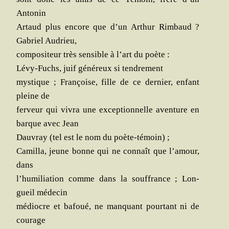
Antonin
Artaud plus encore que d’un Arthur Rim­baud ?
Gabriel Audrieu,
com­po­si­teur très sen­sible à l’art du poète :
Lévy-Fuchs, juif géné­reux si tendrement
mys­tique ; Fran­çoise, fille de ce der­nier, enfant
pleine de
fer­veur qui vivra une excep­tion­nelle aven­ture en
barque avec Jean
Dau­vray (tel est le nom du poète-témoin) ;
Camil­la, jeune bonne qui ne connaît que l’amour,
dans
l’humiliation comme dans la souf­france ; Lon­
gueil médecin
médiocre et bafoué, ne man­quant pour­tant ni de
courage