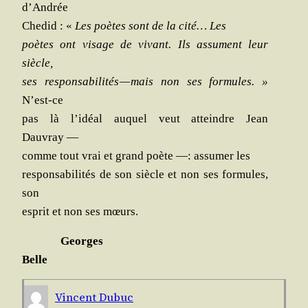
d’Andrée
Che­did : «
Les poètes sont de la cité… Les
poètes ont visage de vivant. Ils assument leur
siècle,
ses res­pon­sa­bi­li­tés — mais non ses for­mules. »
N’est-ce
pas là l’idéal auquel veut atteindre Jean
Dauvray —
comme tout vrai et grand poète —: assu­mer les
res­pon­sa­bi­li­tés de son siècle et non ses for­mules,
son
esprit et non ses mœurs.
Georges
Belle
Vincent Dubuc