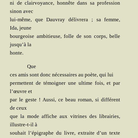
ni de clair­voyance, hon­nête dans sa pro­fes­sion
sinon avec
lui-même, que Dau­vray déli­vre­ra ; sa femme,
Ida, jeune
bour­geoise ambi­tieuse, folle de son corps, belle
jusqu’à la
honte.
Que
ces amis sont donc néces­saires au poète, qui lui
per­mettent de témoi­gner une ultime fois, et par
l’œuvre et
par le geste ! Aus­si, ce beau roman, si dif­fé­rent
de ceux
que la mode affiche aux vitrines des librai­ries,
illustre-t-il à
sou­hait l’épigraphe du livre, extraite d’un texte