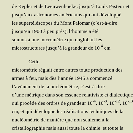
de Kepler et de Leeu­wen­hoeke, jusqu’à Louis Pas­teur et
jusqu’aux astro­nomes amé­ri­cains qui ont développé
les super­té­lé­scopes du Mont Palo­mar (c’est-à-dire
jusqu’en 1900 à peu près), l’homme a été
sou­mis à une micro­mé­trie qui englo­bait les
-4
micro­struc­tures jusqu’à la gran­deur de 10
cm.
Cette
micro­mé­trie réglait entre autres toute pro­duc­tion des
armes à feu, mais dès l’année 1945 a commencé
l’avènement de la nucléo­mé­trie, c’est-à-dire
d’une métrique dans son essence rela­ti­viste et dialectique
-4
-8
-12
-13
qui pro­cède des ordres de gran­deur 10
, 10
, 10
, 10
cm, et qui déve­loppe les réa­li­sa­tions tech­niques de la
nucléo­mé­trie de manière que non seule­ment la
cris­tal­lo­gra­phie mais aus­si toute la chi­mie, et toute la