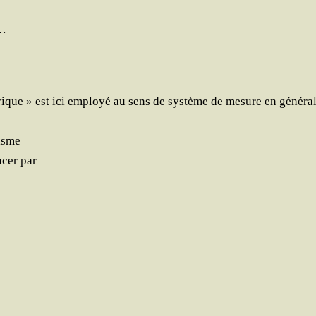
»…
trique » est ici employé au sens de sys­tème de mesure en géné­ra
lisme
n­cer par