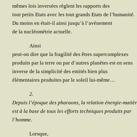
mêmes lois inver­sées règlent les rap­ports des
tout petits Etats avec les tout grands Etats de l’humanité.
Du moins en était-il ain­si jusqu’à l’avènement
de la nucléo­mé­trie actuelle.
Ain­si
peut-on dire que la fra­gi­li­té des êtres supercomplexes
pro­duits par la terre ou par d’autres pla­nètes est en sens
inverse de la sim­pli­ci­té des enti­tés bien plus
élé­men­taires pro­duites par le soleil lui-même…
2.
Depuis l’époque des pha­raons, la rela­tion énergie-matièr
est à la base de tous les efforts tech­niques pro­duits par
l’homme.
Lorsque,