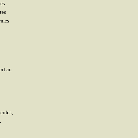
les
tes
ormes
ort au
écules,
.