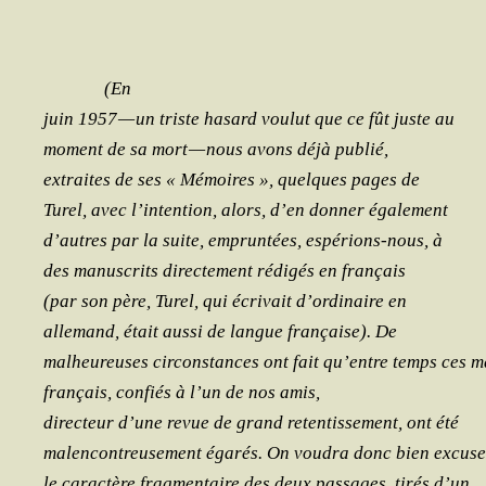
(En
juin 1957 — un triste hasard vou­lut que ce fût juste au
moment de sa mort — nous avons déjà publié,
extraites de ses « Mémoires », quelques pages de
Turel, avec l’intention, alors, d’en don­ner également
d’autres par la suite, emprun­tées, espé­rions-nous, à
des manus­crits direc­te­ment rédi­gés en français
(par son père, Turel, qui écri­vait d’ordinaire en
alle­mand, était aus­si de langue fran­çaise). De
mal­heu­reuses cir­cons­tances ont fait qu’entre temps ces 
fran­çais, confiés à l’un de nos amis,
direc­teur d’une revue de grand reten­tis­se­ment, ont été
mal­en­con­treu­se­ment éga­rés. On vou­dra donc bien excus
le carac­tère frag­men­taire des deux pas­sages, tirés d’un