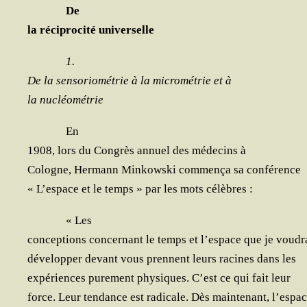
De
la réci­pro­ci­té universelle
1.
De la sen­so­rio­mé­trie à la micro­mé­trie et à
la nucléométrie
En
1908, lors du Congrès annuel des méde­cins à
Cologne, Her­mann Min­kows­ki com­men­ça sa conférence
« L’espace et le temps » par les mots célèbres :
« Les
concep­tions concer­nant le temps et l’espace que je voudr
déve­lop­per devant vous prennent leurs racines dans les
expé­riences pure­ment phy­siques. C’est ce qui fait leur
force. Leur ten­dance est radi­cale. Dès main­te­nant, l’espa