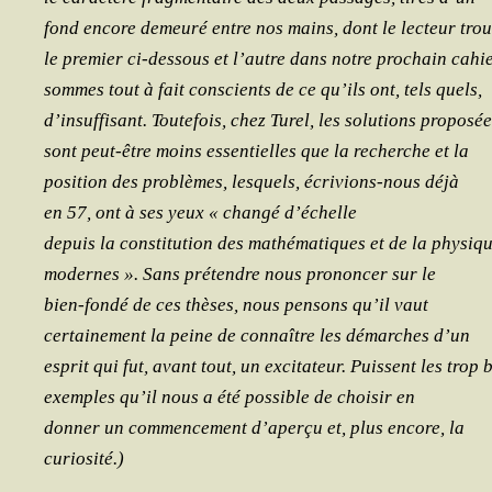
fond encore demeu­ré entre nos mains, dont le lec­teur tro
le pre­mier ci-des­sous et l’autre dans notre pro­chain cahi
sommes tout à fait conscients de ce qu’ils ont, tels quels,
d’insuffisant. Tou­te­fois, chez Turel, les solu­tions proposé
sont peut-être moins essen­tielles que la recherche et la
posi­tion des pro­blèmes, les­quels, écri­vions-nous déjà
en 57, ont à ses yeux « chan­gé d’échelle
depuis la consti­tu­tion des mathé­ma­tiques et de la physiq
modernes ». Sans pré­tendre nous pro­non­cer sur le
bien-fon­dé de ces thèses, nous pen­sons qu’il vaut
cer­tai­ne­ment la peine de connaître les démarches d’un
esprit qui fut, avant tout, un exci­ta­teur. Puissent les trop 
exemples qu’il nous a été pos­sible de choi­sir en
don­ner un com­men­ce­ment d’aperçu et, plus encore, la
curiosité.)