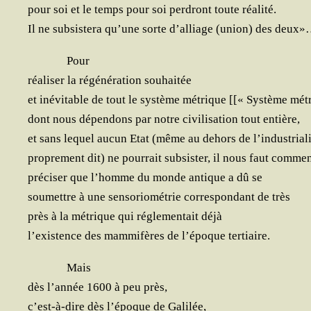
pour soi et le temps pour soi per­dront toute réalité.
Il ne sub­sis­te­ra qu’une sorte d’alliage (union) des deux
Pour
réa­li­ser la régé­né­ra­tion souhaitée
et inévi­table de tout le sys­tème métrique [[« Sys­tème mé
dont nous dépen­dons par notre civi­li­sa­tion tout entière,
et sans lequel aucun Etat (même au dehors de l’industria
pro­pre­ment dit) ne pour­rait sub­sis­ter, il nous faut com­me
pré­ci­ser que l’homme du monde antique a dû se
sou­mettre à une sen­so­rio­mé­trie cor­res­pon­dant de très
près à la métrique qui régle­men­tait déjà
l’existence des mam­mi­fères de l’époque tertiaire.
Mais
dès l’année 1600 à peu près,
c’est-à-dire dès l’époque de Galilée,