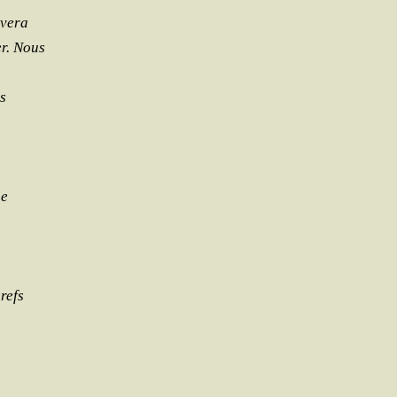
uvera
er. Nous
es
ue
brefs