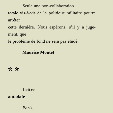
Seule une non-collaboration
totale vis-à-vis de la poli­tique mili­taire pour­ra
arrêter
cette der­nière. Nous espé­rons, s’il y a juge­
ment, que
le pro­blème de fond ne sera pas éludé.
Mau­rice Montet
* *
Lettre
autodafé
Paris,