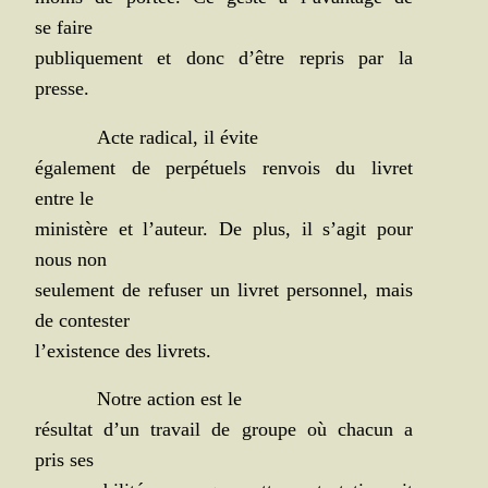
se faire
publi­que­ment et donc d’être repris par la
presse.
Acte radi­cal, il évite
éga­le­ment de per­pé­tuels ren­vois du livret
entre le
minis­tère et l’auteur. De plus, il s’agit pour
nous non
seule­ment de refu­ser un livret per­son­nel, mais
de contester
l’existence des livrets.
Notre action est le
résul­tat d’un tra­vail de groupe où cha­cun a
pris ses