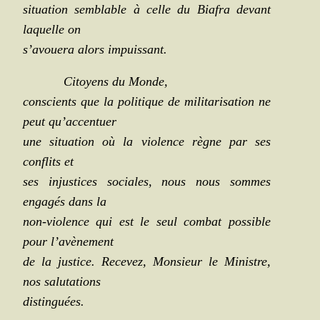
situa­tion sem­blable à celle du Bia­fra devant
laquelle on
s’avouera alors impuissant.
Citoyens du Monde,
conscients que la poli­tique de mili­ta­ri­sa­tion ne
peut qu’accentuer
une situa­tion où la vio­lence règne par ses
conflits et
ses injus­tices sociales, nous nous sommes
enga­gés dans la
non-vio­lence qui est le seul com­bat pos­sible
pour l’avènement
de la jus­tice. Rece­vez, Mon­sieur le Ministre,
nos salutations
distinguées.