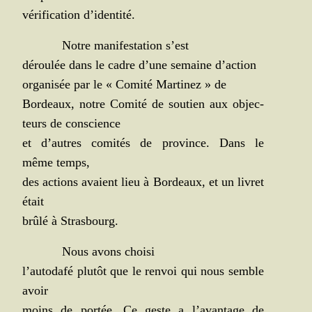
véri­fi­ca­tion d’identité.
Notre mani­fes­ta­tion s’est
dérou­lée dans le cadre d’une semaine d’action
orga­ni­sée par le « Comi­té Mar­ti­nez » de
Bor­deaux, notre Comi­té de sou­tien aux objec­
teurs de conscience
et d’autres comi­tés de pro­vince. Dans le
même temps,
des actions avaient lieu à Bor­deaux, et un livret
était
brû­lé à Strasbourg.
Nous avons choisi
l’autodafé plu­tôt que le ren­voi qui nous semble
avoir
moins de por­tée. Ce geste a l’avantage de