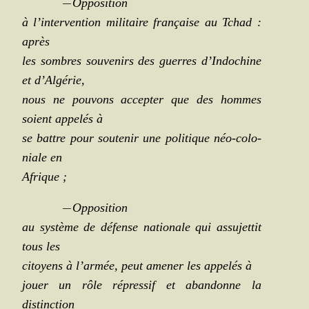
—
Oppo­si­tion
à l’intervention mili­taire fran­çaise au Tchad :
après
les sombres sou­ve­nirs des guerres d’Indochine
et d’Algérie,
nous ne pou­vons accep­ter que des hommes
soient appe­lés à
se battre pour sou­te­nir une poli­tique néo-colo­
niale en
Afrique ;
—
Oppo­si­tion
au sys­tème de défense natio­nale qui assu­jet­tit
tous les
citoyens à l’armée, peut ame­ner les appe­lés à
jouer un rôle répres­sif et aban­donne la
distinction