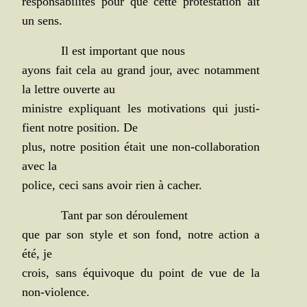
res­pon­sa­bi­li­tés pour que cette pro­tes­ta­tion ait
un sens.
Il est impor­tant que nous
ayons fait cela au grand jour, avec notam­ment
la lettre ouverte au
ministre expli­quant les moti­va­tions qui jus­ti­
fient notre posi­tion. De
plus, notre posi­tion était une non-col­la­bo­ra­tion
avec la
police, ceci sans avoir rien à cacher.
Tant par son déroulement
que par son style et son fond, notre action a
été, je
crois, sans équi­voque du point de vue de la
non-violence.