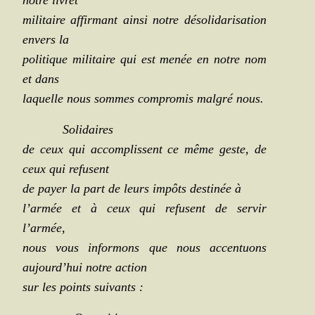
mili­taire affir­mant ain­si notre déso­li­da­ri­sa­tion
envers la
poli­tique mili­taire qui est menée en notre nom
et dans
laquelle nous sommes com­pro­mis mal­gré nous.
Soli­daires
de ceux qui accom­plissent ce même geste, de
ceux qui refusent
de payer la part de leurs impôts des­ti­née à
l’armée et à ceux qui refusent de ser­vir
l’armée,
nous vous infor­mons que nous accen­tuons
aujourd’hui notre action
sur les points suivants :