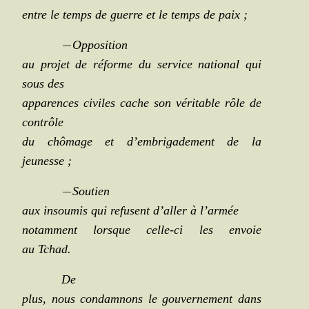
entre le temps de guerre et le temps de paix ;
—
Oppo­si­tion
au pro­jet de réforme du ser­vice natio­nal qui
sous des
appa­rences civiles cache son véri­table rôle de
contrôle
du chô­mage et d’embrigadement de la
jeunesse ;
—
Sou­tien
aux insou­mis qui refusent d’aller à l’armée
notam­ment lorsque celle-ci les envoie
au Tchad.
De
plus, nous condam­nons le gou­ver­ne­ment dans