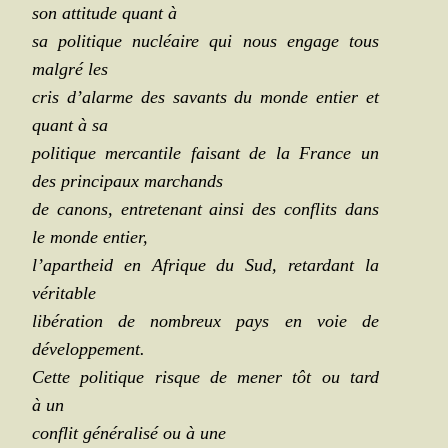
son atti­tude quant à
sa poli­tique nucléaire qui nous engage tous
mal­gré les
cris d’alarme des savants du monde entier et
quant à sa
poli­tique mer­can­tile fai­sant de la France un
des prin­ci­paux marchands
de canons, entre­te­nant ain­si des conflits dans
le monde entier,
l’apartheid en Afrique du Sud, retar­dant la
véritable
libé­ra­tion de nom­breux pays en voie de
développement.
Cette poli­tique risque de mener tôt ou tard
à un
conflit géné­ra­li­sé ou à une