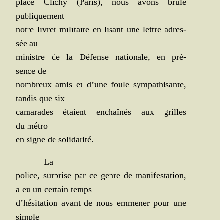
place Cli­chy (Paris), nous avons brû­lé
publiquement
notre livret mili­taire en lisant une lettre adres­
sée au
ministre de la Défense natio­nale, en pré­
sence de
nom­breux amis et d’une foule sym­pa­thi­sante,
tan­dis que six
cama­rades étaient enchaî­nés aux grilles
du métro
en signe de solidarité.
La
police, sur­prise par ce genre de mani­fes­ta­tion,
a eu un cer­tain temps
d’hésitation avant de nous emme­ner pour une
simple