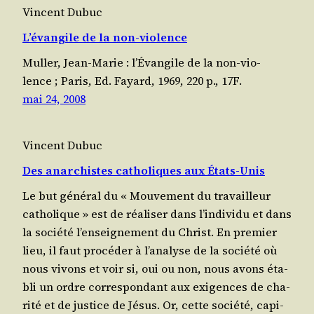
Vincent Dubuc
L’évangile de la non-violence
Mul­ler, Jean-Marie : l’É­van­gile de la non-vio­
lence ; Paris, Ed. Fayard, 1969, 220 p., 17F.
mai 24, 2008
Vincent Dubuc
Des anarchistes catholiques aux États-Unis
Le but général du « Mou­ve­ment du tra­vailleur
catho­lique » est de réaliser dans l’individu et dans
la socié­té l’enseignement du Christ. En pre­mier
lieu, il faut pro­cé­der à l’analyse de la socié­té où
nous vivons et voir si, oui ou non, nous avons éta­
bli un ordre cor­res­pon­dant aux exi­gences de cha­
ri­té et de jus­tice de Jésus. Or, cette socié­té, capi­