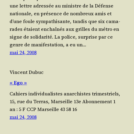
une lettre adres­sée au ministre de la Défense
natio­nale, en pré­sence de nom­breux amis et
d’une foule sym­pa­thi­sante, tan­dis que six cama­
rades étaient enchaî­nés aux grilles du métro en
signe de solidarité. La police, sur­prise par ce
genre de mani­fes­ta­tion, a eu un…
mai 24, 2008
Vincent Dubuc
« Ego »
Cahiers indi­vi­dua­listes anar­chistes trimestriels,
15, rue du Ter­ras, Mar­seille 13e Abon­ne­ment 1
an : 5 F CCP Mar­seille 43 58 16
mai 24, 2008