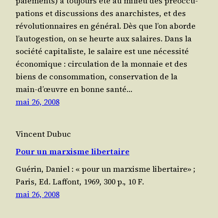
paie­ments) a tou­jours été au milieu des pré­oc­cu­
pa­tions et dis­cus­sions des anarchistes, et des
révo­lu­tion­naires en général. Dès que l’on aborde
l’autogestion, on se heurte aux salaires. Dans la
socié­té capi­ta­liste, le salaire est une nécessité
éco­no­mique : cir­cu­la­tion de la mon­naie et des
biens de consom­ma­tion, conser­va­tion de la
main‑d’œuvre en bonne santé…
mai 26, 2008
Vincent Dubuc
Pour un marxisme libertaire
Gué­rin, Daniel : « pour un mar­xisme liber­taire» ;
Paris, Ed. Laf­font, 1969, 300 p., 10 F.
mai 26, 2008