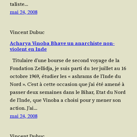
ta­liste…
mai 24, 2008
Vincent Dubuc
Acharya Vinoba Bhave un anarchiste non-
violent en Inde
Titu­laire d’une bourse de second voyage de la
Fon­da­tion Zel­lid­ja, je suis par­ti du 1er juillet au 16
octobre 1969, étudier les « ash­rams de l’Inde du
Nord ». C’est à cette occa­sion que j’ai été ame­né à
passer deux semaines dans le Bihar, Etat du Nord
de l’Inde, que Vino­ba a choi­si pour y mener son
action. J’ai…
mai 24, 2008
Vincent Dubuc