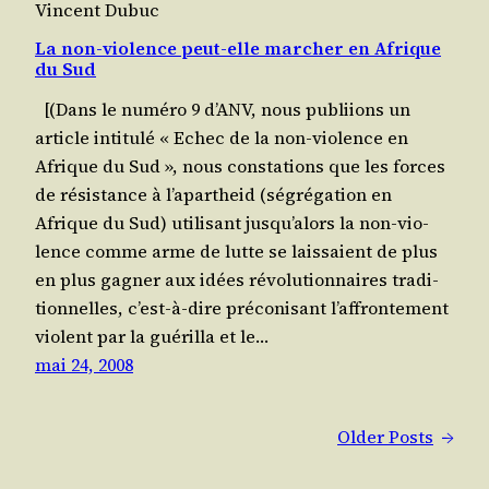
Vincent Dubuc
La non-violence peut-elle marcher en Afrique
du Sud
[(Dans le numé­ro 9 d’ANV, nous publiions un
article inti­tu­lé « Echec de la non-vio­lence en
Afrique du Sud », nous consta­tions que les forces
de résis­tance à l’apartheid (ségré­ga­tion en
Afrique du Sud) uti­li­sant jusqu’alors la non-vio­
lence comme arme de lutte se lais­saient de plus
en plus gagner aux idées révo­lu­tion­naires tra­di­
tion­nelles, c’est-à-dire pré­co­ni­sant l’affrontement
violent par la gué­rilla et le…
mai 24, 2008
Older Posts
→