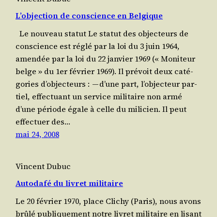
L’objection de conscience en Belgique
Le nou­veau statut Le sta­tut des objec­teurs de
conscience est réglé par la loi du 3 juin 1964,
amen­dée par la loi du 22 jan­vier 1969 (« Moni­teur
belge » du 1er février 1969). Il pré­voit deux caté­
go­ries d’objecteurs : — d’une part, l’objecteur par­
tiel, effec­tuant un ser­vice mili­taire non armé
d’une période égale à celle du mili­cien. Il peut
effec­tuer des…
mai 24, 2008
Vincent Dubuc
Autodafé du livret militaire
Le 20 février 1970, place Cli­chy (Paris), nous avons
brû­lé publiquement notre livret mili­taire en lisant