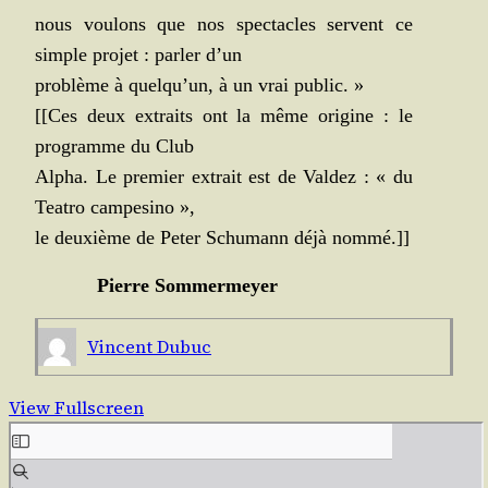
nous vou­lons que nos spec­tacles servent ce
simple pro­jet : par­ler d’un
pro­blème à quelqu’un, à un vrai public. »
[[Ces deux extraits ont la même ori­gine : le
pro­gramme du Club
Alpha. Le pre­mier extrait est de Val­dez : « du
Tea­tro campesino »,
le deuxième de Peter Schu­mann déjà nommé.]]
Pierre Som­mer­meyer
Vincent Dubuc
View Fullscreen