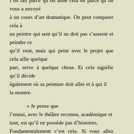
l’on fait parce qu’on aime cela ou parce qu’on
vous a envoyé
à un cours d’art dra­ma­tique. On peut com­pa­rer
cela à
un peintre qui sent qu’il ne doit pas s’asseoir et
peindre ce
qu’il veut, mais qui peint avec le pro­jet que
cela aille quelque
part, serve à quelque chose. Et cela signi­fie
qu’il décide
éga­le­ment où sa pein­ture doit aller et à qui il
la montre.
« Je pense que
l’ennui, avec le théâtre recon­nu, aca­dé­mique et
tout, est qu’il ne pos­sède pas d’histoires.
Fon­da­men­ta­le­ment c’est cela. Si vous allez