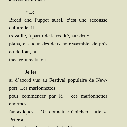
« Le
Bread and Pup­pet aus­si, c’est une secousse
cultu­relle, il
tra­vaille, à par­tir de la réa­li­té, sur deux
plans, et aucun des deux ne res­semble, de près
ou de loin, au
théâtre « réaliste ».
Je les
ai d’abord vus au Fes­ti­val popu­laire de New­
port. Les marionnettes,
pour com­men­cer par là : ces marion­nettes
énormes,
fan­tas­tiques… On don­nait « Chi­cken Lit­tle ».
Peter a