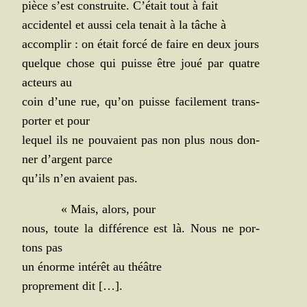
pièce s’est construite. C’était tout à fait
acci­den­tel et aus­si cela tenait à la tâche à
accom­plir : on était for­cé de faire en deux jours
quelque chose qui puisse être joué par quatre
acteurs au
coin d’une rue, qu’on puisse faci­le­ment trans­
por­ter et pour
lequel ils ne pou­vaient pas non plus nous don­
ner d’argent parce
qu’ils n’en avaient pas.
« Mais, alors, pour
nous, toute la dif­fé­rence est là. Nous ne por­
tons pas
un énorme inté­rêt au théâtre
pro­pre­ment dit […].