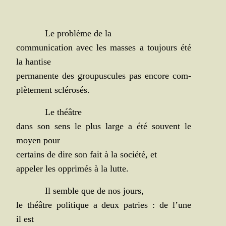
Le pro­blème de la
com­mu­ni­ca­tion avec les masses a tou­jours été
la hantise
per­ma­nente des grou­pus­cules pas encore com­
plè­te­ment sclérosés.
Le théâtre
dans son sens le plus large a été sou­vent le
moyen pour
cer­tains de dire son fait à la socié­té, et
appe­ler les oppri­més à la lutte.
Il semble que de nos jours,
le théâtre poli­tique a deux patries : de l’une
il est