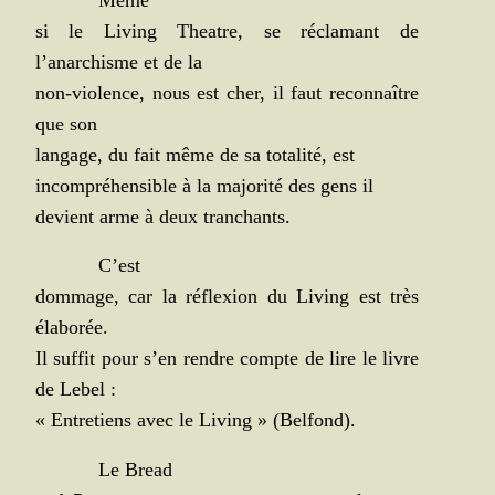
si le Living Theatre, se récla­mant de
l’anarchisme et de la
non-vio­lence, nous est cher, il faut recon­naître
que son
lan­gage, du fait même de sa tota­li­té, est
incom­pré­hen­sible à la majo­ri­té des gens il
devient arme à deux tranchants.
C’est
dom­mage, car la réflexion du Living est très
élaborée.
Il suf­fit pour s’en rendre compte de lire le livre
de Lebel :
« Entre­tiens avec le Living » (Bel­fond).
Le Bread