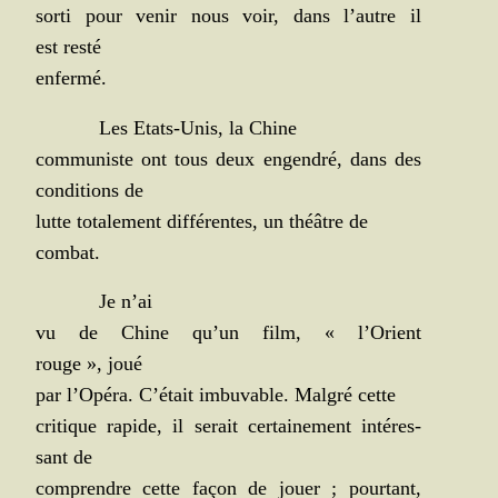
sor­ti pour venir nous voir, dans l’autre il
est resté
enfermé.
Les Etats-Unis, la Chine
com­mu­niste ont tous deux engen­dré, dans des
condi­tions de
lutte tota­le­ment dif­fé­rentes, un théâtre de
combat.
Je n’ai
vu de Chine qu’un film, « l’Orient
rouge », joué
par l’Opéra. C’était imbu­vable. Mal­gré cette
cri­tique rapide, il serait cer­tai­ne­ment inté­res­
sant de
com­prendre cette façon de jouer ; pour­tant,