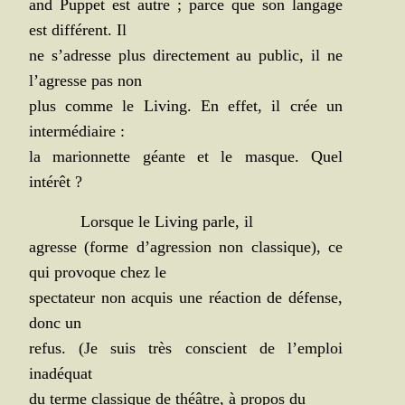
and Pup­pet est autre ; parce que son lan­gage
est dif­fé­rent. Il
ne s’adresse plus direc­te­ment au public, il ne
l’agresse pas non
plus comme le Living. En effet, il crée un
intermédiaire :
la marion­nette géante et le masque. Quel
intérêt ?
Lorsque le Living parle, il
agresse (forme d’agression non clas­sique), ce
qui pro­voque chez le
spec­ta­teur non acquis une réac­tion de défense,
donc un
refus. (Je suis très conscient de l’emploi
inadéquat
du terme clas­sique de théâtre, à pro­pos du