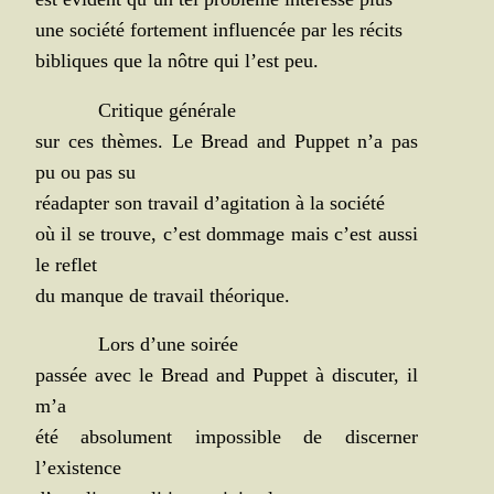
une socié­té for­te­ment influen­cée par les récits
bibliques que la nôtre qui l’est peu.
Cri­tique générale
sur ces thèmes. Le Bread and Pup­pet n’a pas
pu ou pas su
réadap­ter son tra­vail d’agitation à la société
où il se trouve, c’est dom­mage mais c’est aus­si
le reflet
du manque de tra­vail théorique.
Lors d’une soirée
pas­sée avec le Bread and Pup­pet à dis­cu­ter, il
m’a
été abso­lu­ment impos­sible de dis­cer­ner
l’existence