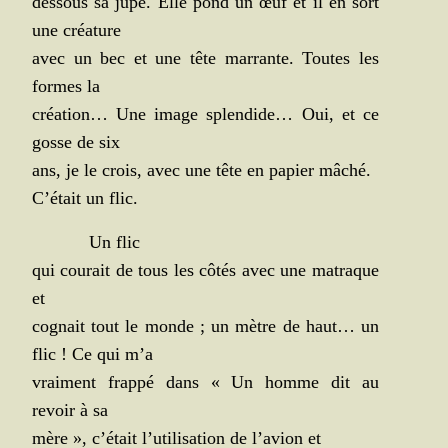
des­sous sa jupe. Elle pond un œuf et il en sort
une créature
avec un bec et une tête mar­rante. Toutes les
formes la
créa­tion… Une image splen­dide… Oui, et ce
gosse de six
ans, je le crois, avec une tête en papier mâché.
C’était un flic.
Un flic
qui cou­rait de tous les côtés avec une matraque
et
cognait tout le monde ; un mètre de haut… un
flic ! Ce qui m’a
vrai­ment frap­pé dans « Un homme dit au
revoir à sa
mère », c’était l’utilisation de l’avion et