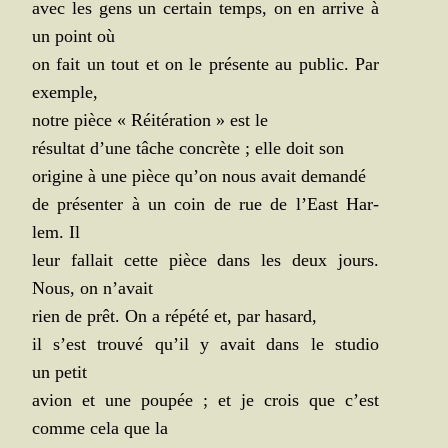
avec les gens un cer­tain temps, on en arrive à
un point où
on fait un tout et on le pré­sente au public. Par
exemple,
notre pièce « Réité­ra­tion » est le
résul­tat d’une tâche concrète ; elle doit son
ori­gine à une pièce qu’on nous avait demandé
de pré­sen­ter à un coin de rue de l’East Har­
lem. Il
leur fal­lait cette pièce dans les deux jours.
Nous, on n’avait
rien de prêt. On a répé­té et, par hasard,
il s’est trou­vé qu’il y avait dans le stu­dio
un petit
avion et une pou­pée ; et je crois que c’est
comme cela que la