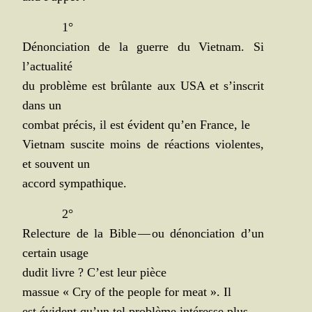
1°
Dénon­cia­tion de la guerre du Viet­nam. Si
l’actualité
du pro­blème est brû­lante aux USA et s’inscrit
dans un
com­bat pré­cis, il est évident qu’en France, le
Viet­nam sus­cite moins de réac­tions vio­lentes,
et sou­vent un
accord sympathique.
2°
Relec­ture de la Bible — ou dénon­cia­tion d’un
cer­tain usage
dudit livre ?
C’est leur pièce
mas­sue « Cry of the people for meat ».
Il
est évident qu’un tel pro­blème inté­resse plus