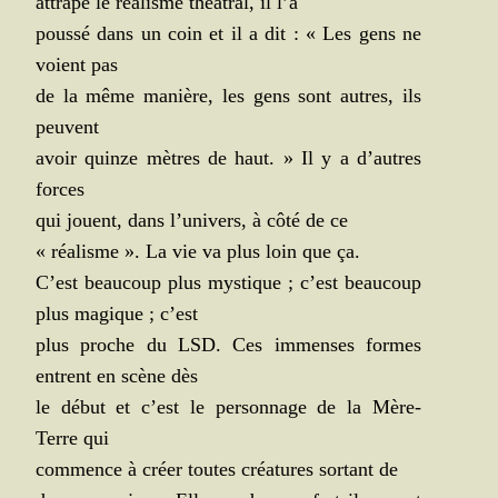
attra­pé le réa­lisme théâ­tral, il l’a
pous­sé dans un coin et il a dit : « Les gens ne
voient pas
de la même manière, les gens sont autres, ils
peuvent
avoir quinze mètres de haut. » Il y a d’autres
forces
qui jouent, dans l’univers, à côté de ce
« réa­lisme ». La vie va plus loin que ça.
C’est beau­coup plus mys­tique ; c’est beau­coup
plus magique ; c’est
plus proche du LSD. Ces immenses formes
entrent en scène dès
le début et c’est le per­son­nage de la Mère-
Terre qui
com­mence à créer toutes créa­tures sor­tant de