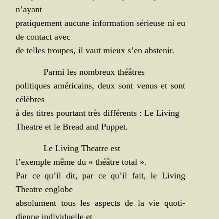
n’ayant
pra­ti­que­ment aucune infor­ma­tion sérieuse ni eu
de contact avec
de telles troupes, il vaut mieux s’en abstenir.
Par­mi les nom­breux théâtres
poli­tiques amé­ri­cains, deux sont venus et sont
célèbres
à des titres pour­tant très dif­fé­rents : Le Living
Theatre et le Bread and Puppet.
Le Living Theatre est
l’exemple même du « théâtre total ».
Par ce qu’il dit, par ce qu’il fait, le Living
Theatre englobe
abso­lu­ment tous les aspects de la vie quo­ti­
dienne indi­vi­duelle et