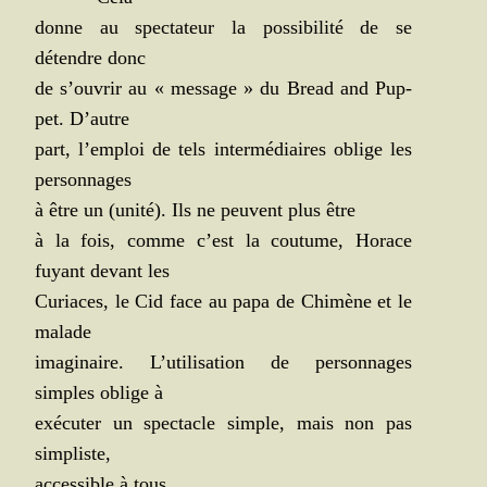
donne au spec­ta­teur la pos­si­bi­li­té de se
détendre donc
de s’ouvrir au « mes­sage » du Bread and Pup­
pet. D’autre
part, l’emploi de tels inter­mé­diaires oblige les
personnages
à être un (uni­té). Ils ne peuvent plus être
à la fois, comme c’est la cou­tume, Horace
fuyant devant les
Curiaces, le Cid face au papa de Chi­mène et le
malade
ima­gi­naire. L’utilisation de per­son­nages
simples oblige à
exé­cu­ter un spec­tacle simple, mais non pas
simpliste,
acces­sible à tous.