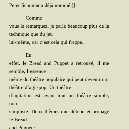
Peter Schu­mann déjà nommé.]]
Comme
vous le remar­quez, je parle beau­coup plus de la
tech­nique que du jeu
lui-même, car c’est cela qui frappe.
En
effet, le Bread and Pup­pet a retrou­vé, il me
semble, l’essence
même du théâtre popu­laire qui peut deve­nir un
théâtre d’agit-pop, Un théâtre
d’agitation est avant tout un théâtre simple,
non
sim­pliste. Deux thèmes que défend et pro­page
le Bread
and Puppet :