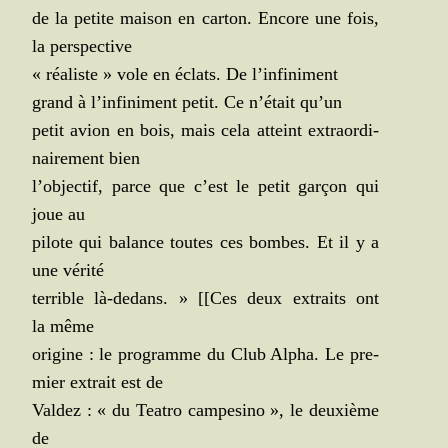
de la petite mai­son en car­ton. Encore une fois,
la perspective
« réa­liste » vole en éclats. De l’infiniment
grand à l’infiniment petit. Ce n’était qu’un
petit avion en bois, mais cela atteint extra­or­di­
nai­re­ment bien
l’objectif, parce que c’est le petit gar­çon qui
joue au
pilote qui balance toutes ces bombes. Et il y a
une vérité
ter­rible là-dedans. » [[Ces deux extraits ont
la même
ori­gine : le pro­gramme du Club Alpha. Le pre­
mier extrait est de
Val­dez : « du Tea­tro cam­pe­si­no », le deuxième
de