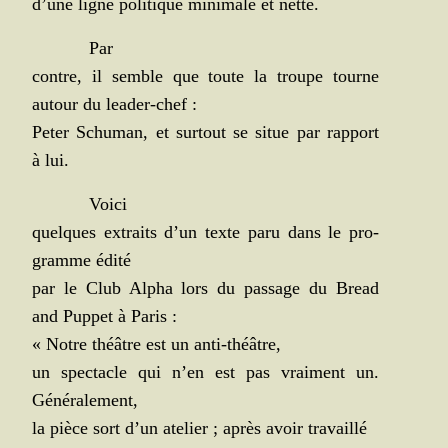
d’une ligne poli­tique mini­male et nette.
Par
contre, il semble que toute la troupe tourne
autour du leader-chef :
Peter Schu­man, et sur­tout se situe par rap­port
à lui.
Voi­ci
quelques extraits d’un texte paru dans le pro­
gramme édité
par le Club Alpha lors du pas­sage du Bread
and Pup­pet à Paris :
« Notre théâtre est un anti-théâtre,
un spec­tacle qui n’en est pas vrai­ment un.
Généralement,
la pièce sort d’un ate­lier ; après avoir travaillé