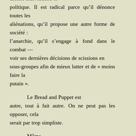
poli­tique. Il est radi­cal parce qu’il dénonce
toutes les
alié­na­tions, qu’il pro­pose une autre forme de
société :
l’anarchie, qu’il s’engage à fond dans le
combat —
voir ses der­nières déci­sions de scis­sions en
sous-groupes afin de mieux lut­ter et de « moins
faire la
putain ».
Le Bread and Pup­pet est
autre, tout à fait autre. On ne peut pas les
oppo­ser, cela
serait par trop simpliste.
Même