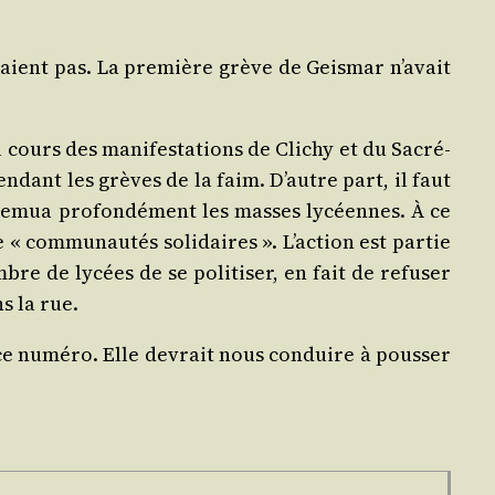
royaient pas. La pre­mière grève de Geis­mar n’avait
 cours des mani­fes­ta­tions de Cli­chy et du Sacré-
en­dant les grèves de la faim. D’autre part, il faut
i, remua pro­fon­dé­ment les masses lycéennes. À ce
 com­mu­nau­tés soli­daires ». L’action est par­tie
mbre de lycées de se poli­ti­ser, en fait de refu­ser
s la rue.
s ce numé­ro. Elle devrait nous conduire à pous­ser