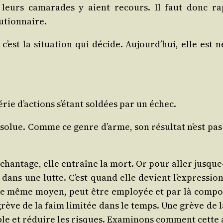
e leurs cama­rades y aient recours. Il faut donc ra
lutionnaire.
’est la situa­tion qui décide. Aujourd’hui, elle est né
rie d’actions s’étant sol­dées par un échec.
bso­lue. Comme ce genre d’arme, son résul­tat n’est pas
 chan­tage, elle entraîne la mort. Or pour aller jusque‑
ées dans une lutte. C’est quand elle devient l’expressi
vec le même moyen, peut être employée et par là com­por
la grève de la faim limi­tée dans le temps. Une grève de
le et réduire les risques. Exa­mi­nons com­ment cette a