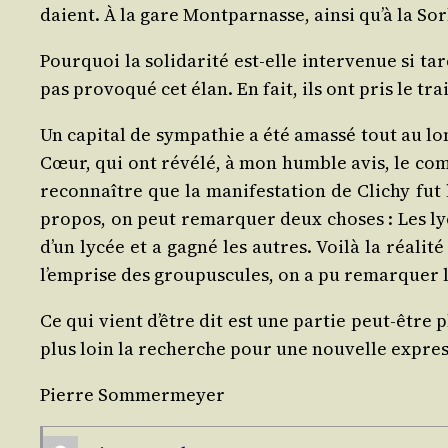
daient. À la gare Mont­par­nasse, ain­si qu’à la So
Pour­quoi la soli­da­ri­té est‑elle inter­ve­nue si
pas pro­vo­qué cet élan. En fait, ils ont pris le t
Un capi­tal de sym­pa­thie a été amas­sé tout au lo
Cœur, qui ont révé­lé, à mon humble avis, le com­pl
recon­naître que la mani­fes­ta­tion de Cli­chy fu
pro­pos, on peut remar­quer deux choses : Les lycé
d’un lycée et a gagné les autres. Voi­là la réa­li­t
l’emprise des grou­pus­cules, on a pu remar­quer l’
Ce qui vient d’être dit est une par­tie peut‑être 
plus loin la recherche pour une nou­velle expres
Pierre Som­mer­meyer