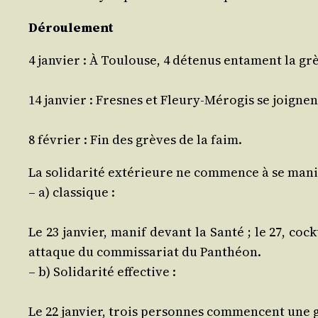
Dérou­le­ment
4 jan­vier : À Tou­louse, 4 déte­nus entament la gr
14 jan­vier : Fresnes et Fleury‑Mérogis se joignent 
8 février : Fin des grèves de la faim.
La soli­da­ri­té exté­rieure ne com­mence à se mani­
– a) classique :
Le 23 jan­vier, manif devant la San­té ; le 27, coc
attaque du com­mis­sa­riat du Panthéon.
– b) Soli­da­ri­té effective :
Le 22 jan­vier, trois per­sonnes com­mencent une gr