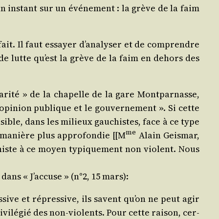
un ins­tant sur un évé­ne­ment : la grève de la faim
t fait. Il faut essayer d’analyser et de com­prendre
de lutte qu’est la grève de la faim en dehors des
ri­té » de la cha­pelle de la gare Mont­par­nasse,
opinion publique et le gou­ver­ne­ment ». Si cette
sible, dans les milieux gau­chistes, face à ce type
me
 manière plus appro­fon­die [[M
Alain Geis­mar,
­chiste à ce moyen typi­que­ment non violent. Nous
dans « J’accuse » (n°2, 15 mars):
­sive et répres­sive, ils savent qu’on ne peut agir
i­lé­gié des non‑vio­lents. Pour cette rai­son, cer­