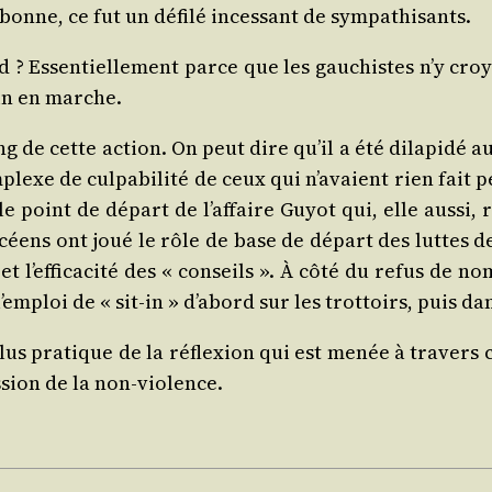
r­bonne, ce fut un défi­lé inces­sant de sympathisants.
 tard ? Essen­tiel­le­ment parce que les gau­chistes n’y c
rain en marche.
ng de cette action. On peut dire qu’il a été dila­pi­dé au
exe de culpa­bi­li­té de ceux qui n’avaient rien fait p
t le point de départ de l’affaire Guyot qui, elle aus­s
ens ont joué le rôle de base de départ des luttes de «
é et l’efficacité des « conseils ». À côté du refus de no
emploi de « sit‑in » d’abord sur les trot­toirs, puis dan
plus pra­tique de la réflexion qui est menée à tra­ver
­sion de la non‑violence.