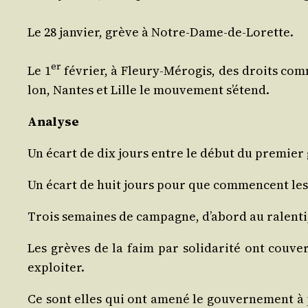
Le 28 jan­vier, grève à Notre-Dame‑­de‑­Lo­rette.
er
Le 1
février, à Fleury‑Mérogis, des droits com­mu
lon, Nantes et Lille le mou­ve­ment s’étend.
Ana­lyse
Un écart de dix jours entre le début du pre­mier 
Un écart de huit jours pour que com­mencent les 
Trois semaines de cam­pagne, d’abord au ralen­ti
Les grèves de la faim par soli­da­ri­té ont cou­ve
exploiter.
Ce sont elles qui ont ame­né le gou­ver­ne­ment à p