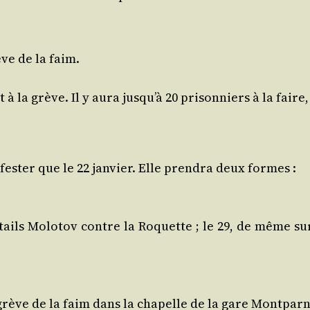
ève de la faim.
à la grève. Il y aura jusqu’à 20 pri­son­niers à la faire
fes­ter que le 22 jan­vier. Elle pren­dra deux formes :
k­tails Molo­tov contre la Roquette ; le 29, de même sur 
ève de la faim dans la cha­pelle de la gare Mont­par­nas