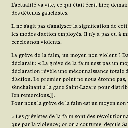
L’actualité va vite, ce qui était écrit hier, demai
des déte­nus gauchistes.
Il ne s’agit pas d’analyser la si­gnification de ce
les modes d’action employés. Il n’y a pas eu à m
cercles non violents.
La grève de la faim, un moyen non violent ? Dans 
décla­rait : « La grève de la faim n’est pas un m
décla­ra­tion révèle une mécon­nais­sance totale d
d’action. Le pre­mier point ne nous étonne pas, l
s’enchaînant à la gare Saint‑Lazare pour dis­tri­
l’en remercions.]].
Pour nous la grève de la faim est un moyen non vio
« Les gré­vistes de la faim sont des révo­lu­tion­
que par la vio­lence ; or on a cou­tume, depuis Gan