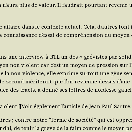
n n’aura plus de valeur. Il fau­drait pour­tant reve­nir 
tte affaire dans le contexte actuel. Cela, d’au­tres l’on
a connais­sance d’essai de com­pré­hen­sion du moyen 
une inter­view à RTL un des « gré­vistes par soli­da­
oyen non violent car c’est un moyen de pres­sion sur l’
e la non‑violence, elle ex­prime sur­tout une gêne sen­
e second méri­te­rait que l’on revien­ne des­sus d’une
buer des tracts, a don­né ses lettres de noblesse gau
lent [[Voir éga­le­ment l’article de Jean‑Paul Sartre, 
naires ; contre notre “forme de socié­té” qui est oppres
d­hi, de tenir la grève de la faim comme le moyen pri­v