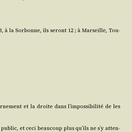
à la Sor­bonne, ils seront 12 ; à Mar­seille, Tou­
er­ne­ment et la droite dans l’impossibilité de les
 public, et ceci beau­coup plus qu’ils ne s’y atten­