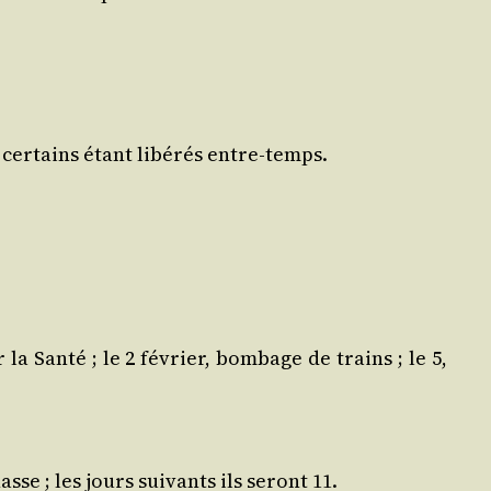
, cer­tains étant libé­rés entre‑temps.
la San­té ; le 2 février, bom­bage de trains ; le 5,
se ; les jours sui­vants ils seront 11.