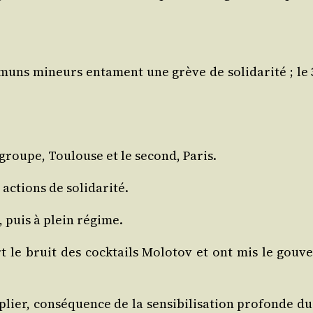
ns mineurs entament une grève de soli­da­ri­té ; le 3, 
groupe, Tou­louse et le second, Paris.
actions de solidarité.
, puis à plein régime.
rt le bruit des cock­tails Molo­tov et ont mis le gou­v
lier, consé­quence de la sen­si­bi­li­sa­tion pro­fonde du