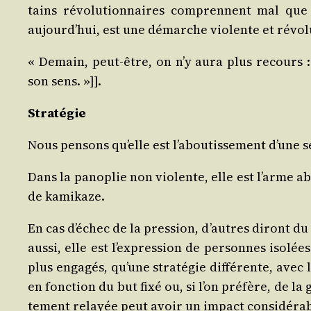
tains révo­lu­tion­naires com­prennent mal qu
aujourd’hui, est une démarche vio­lente et révo
« Demain, peut‑être, on n’y aura plus recours : c
son sens. »]].
Stra­té­gie
Nous pen­sons qu’elle est l’aboutissement d’une sé
Dans la pano­plie non vio­lente, elle est l’arme a
de kamikaze.
En cas d’échec de la pres­sion, d’autres diront du
aus­si, elle est l’expression de per­sonnes iso­l
plus enga­gés, qu’une stra­té­gie dif­fé­rente, a
en fonc­tion du but fixé ou, si l’on pré­fère, de 
te­ment relayée peut avoir un impact consi­dé­rab