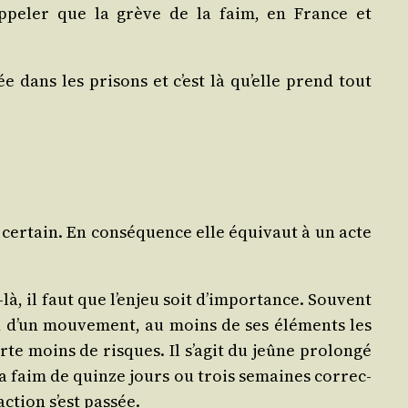
p­pe­ler que la grève de la faim, en France et
e dans les pri­sons et c’est là qu’elle prend tout
 cer­tain. En consé­quence elle équi­vaut à un acte
là, il faut que l’enjeu soit d’importance. Sou­vent
on d’un mou­ve­ment, au moins de ses élé­ments les
te moins de risques. Il s’agit du jeûne pro­lon­gé
 la faim de quinze jours ou trois semaines cor­rec­
ction s’est passée.