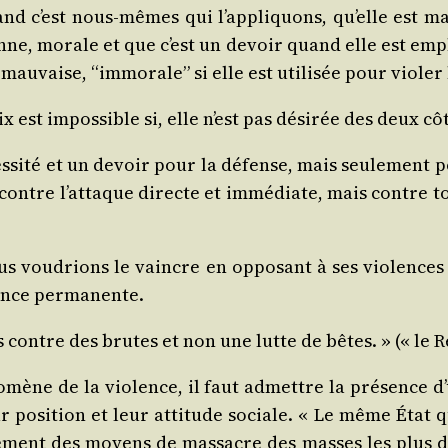
and c’est nous‑mêmes qui l’appliquons, qu’elle est ma
 bonne, mo­rale et que c’est un devoir quand elle est 
mau­vaise, “immo­rale” si elle est uti­li­sée pour vio­ler 
 est impos­sible si, elle n’est pas dési­rée des deux cô
­si­té et un devoir pour la défense, mais seule­ment po
ontre l’attaque directe et immé­diate, mais contre tout
us vou­drions le vaincre en oppo­sant à ses vio­lences
­lence permanente.
contre des brutes et non une lutte de bêtes. » (« le Ré
­mène de la vio­lence, il faut admettre la pré­sence 
 posi­tion et leur atti­tude sociale. « Le même Éta
­pe­ment des moyens de mas­sacre des masses les plus 