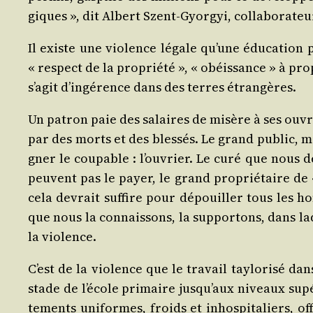
giques », dit Albert Szent‑Gyorgyi, col­la­bo­ra­te
Il existe une vio­lence légale qu’une édu­ca­tion p
« res­pect de la pro­prié­té », « obéis­sance » à pro­
s’agit d’ingérence dans des terres étrangères.
Un patron paie des salaires de misère à ses ouvrie
par des morts et des bles­sés. Le grand public, mi
gner le cou­pable : l’ouvrier. Le curé que nous d
peuvent pas le payer, le grand pro­prié­taire de « 
cela devrait suf­fire pour dépouiller tous les h
que nous la connais­sons, la sup­por­tons, dans l
la violence.
C’est de la vio­lence que le tra­vail tay­lo­ri­sé 
stade de l’école pri­maire jusqu’aux niveaux supé
te­ments uni­formes, froids et inhos­pi­ta­liers, o