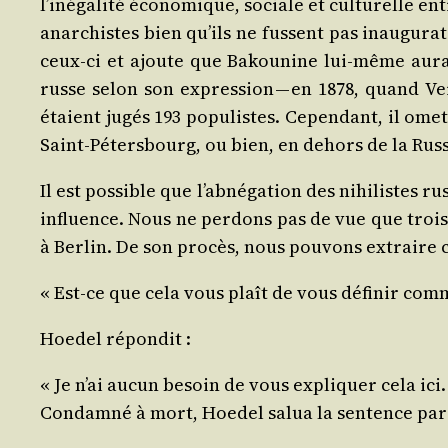
l’inégalité éco­no­mique, sociale et cultu­relle en
anar­chistes bien qu’ils ne fussent pas inau­gu­ra­
ceux‑ci et ajoute que Bakou­nine lui‑même aurai
russe selon son expres­sion — en 1878, quand Vera
étaient jugés 193 popu­listes. Cepen­dant, il omet 
Saint-Péters­bourg, ou bien, en dehors de la Rus­sie
Il est pos­sible que l’abnégation des nihi­listes ru
influence. Nous ne per­dons pas de vue que trois 
à Ber­lin. De son pro­cès, nous pou­vons extraire c
« Est‑ce que cela vous plaît de vous défi­nir comm
Hoe­del répondit :
« Je n’ai aucun besoin de vous expli­quer cela ici.
Condam­né à mort, Hoe­del salua la sen­tence pa