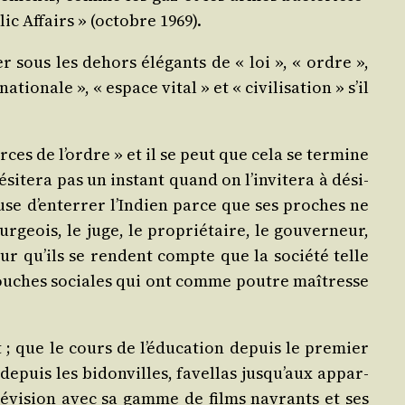
lic Affairs » (octobre 1969).
ter sous les dehors élé­gants de « loi », « ordre »,
io­nale », « espace vital » et « civi­li­sa­tion » s’il
ces de l’ordre » et il se peut que cela se ter­mine
ésitera pas un ins­tant quand on l’invitera à dési­
efuse d’enterrer l’Indien parce que ses proches ne
­geois, le juge, le pro­prié­taire, le gou­ver­neur,
ur qu’ils se rendent compte que la socié­té telle
e couches sociales qui ont comme poutre maî­tresse
ent ; que le cours de l’éducation depuis le pre­mier
epuis les bidon­villes, favel­las jusqu’aux appar­
 télé­vi­sion avec sa gamme de films navrants et ses