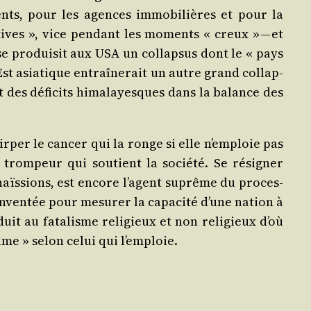
­ments, pour les agences immo­bi­lières et pour la
actives », vice pen­dant les moments « creux » — et
e pro­dui­sit aux USA un col­lap­sus dont le « pays
st asia­tique entraî­ne­rait un autre grand col­lap­
des défi­cits hima­layesques dans la ba­lance des
tirper le can­cer qui la ronge si elle n’emploie pas
e trom­peur qui sou­tient la socié­té. Se rési­gner
haïs­sions, est encore l’agent suprême du pro­ces­
 in­ventée pour mesu­rer la capa­ci­té d’une nation à
it au fata­lisme reli­gieux et non reli­gieux d’où
rime » selon celui qui l’emploie.