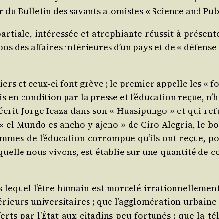
ur du Bul­le­tin des savants ato­mistes « Science and Pub
ar­tiale, inté­res­sée et atro­phiante réus­sit à pré­sen­
pos des affaires inté­rieures d’un pays et de « défense nat
rs et ceux‑ci font grève ; le pre­mier appelle les « for
s en condi­tion par la presse et l’éducation reçue, n’h
écrit Jorge Ica­za dans son « Hua­si­pun­go » et qui r
el Mun­do es ancho y aje­no » de Ciro Ale­gria, le bour
ommes de l’éducation cor­rom­pue qu’ils ont reçue, po
aquelle nous vivons, est éta­blie sur une quan­ti­té d
dans lequel l’être humain est mor­ce­lé irra­tion­nel­le­m
­rieurs univer­sitaires ; que l’agglomération urbaine d
fferts par l’État aux cita­dins peu for­tu­nés ; que la