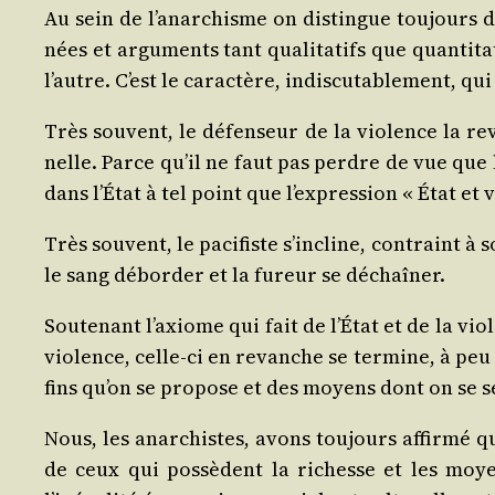
Au sein de l’anarchisme on dis­tingue tou­jours de
nées et argu­ments tant qua­li­ta­tifs que quan­ti­
l’autre. C’est le carac­tère, indis­cu­ta­ble­ment, 
Très sou­vent, le défen­seur de la vio­lence la re
nelle. Parce qu’il ne faut pas perdre de vue que le
dans l’État à tel point que l’expression « État et
Très sou­vent, le paci­fiste s’incline, contraint à
le sang débor­der et la fureur se déchaîner.
Sou­te­nant l’axiome qui fait de l’État et de la vio
vio­lence, celle‑ci en revanche se ter­mine, à peu d’
fins qu’on se pro­pose et des moyens dont on se se
Nous, les anar­chistes, avons tou­jours affir­mé que
de ceux qui pos­sèdent la richesse et les moyen