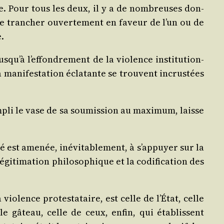
ste. Pour tous les deux, il y a de nom­breuses don­
l de tran­cher ouver­te­ment en faveur de l’un ou de
e.
qu’à l’effondrement de la vio­lence ins­ti­tu­tion­
 mani­fes­ta­tion écla­tante se trouvent incrus­tées
m­pli le vase de sa sou­mis­sion au maxi­mum, laisse
té est ame­née, inévi­ta­ble­ment, à s’appuyer sur la
­ti­ma­tion phi­lo­so­phique et la codi­fi­ca­tion des
io­lence pro­tes­ta­taire, est celle de l’État, celle
e gâteau, celle de ceux, enfin, qui éta­blissent