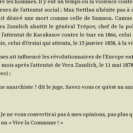
tre les hommes. Il y eut un temps où la vio­lence contes
teurs de l’attentat social ; Max Net­tlau n’hésite pas à c
t dési­ré une mort comme celle de Sam­son. Camus situ
 Zasu­lich abat­tit le géné­ral Tré­pov, chef de la po
l’attentat de Kara­ka­sov contre le tsar en 1866, celui 
, celui d’Orsini qui atten­ta, le 15 jan­vier 1858, à la v
sses ait influen­cé les révo­lu­tion­naires de l’Europe en
mois après l’attentat de Vera Zasu­lich, le 11 mai 1878
eci :
e anar­chiste ? dit le juge. Savez‑vous ce qu’est un an
 Je ne vous conver­ti­rai pas à mes opi­nions, pas plus 
r un « Vive la Commune ! »