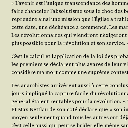
« L’avenir est l’unique trans­cen­dance des homme
faire chan­ce­ler l’absolutisme sous le choc des 
reprendre ain­si une mis­sion que l’Église a tra­hi
cette date, une déchéance a com­men­cé. Les mar­ty
Les révo­lu­tion­naires qui vien­dront n’exigeront 
plus pos­sible pour la révo­lu­tion et son service. 
C’est le cal­cul et l’application de la loi des pro­b
les pre­miers se déclarent plus avares de leur vie 
consi­dère ma mort comme une suprême contes­ta
Les anar­chistes arri­vèrent aus­si à cette conclu­s
jours impli­qué la cap­ture facile du révo­lu­tion­
géné­ral étaient ren­tables pour la révo­lu­tion. «
Et Max Net­tlau de son côté déclare que « son impo
moyen seule­ment quand tous les autres ont déjà 
c’est celle aus­si qui peut se brû­ler elle‑même 