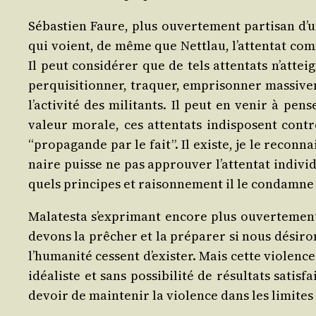
Sébas­tien Faure, plus ouver­te­ment par­ti­san d
qui voient, de même que Net­tlau, l’attentat comme 
Il peut consi­dé­rer que de tels atten­tats n’attei
per­qui­si­tion­ner, tra­quer, empri­son­ner mas­si
l’activité des mili­tants. Il peut en venir à pen­
valeur morale, ces atten­tats indis­posent contr
“pro­pa­gande par le fait”. Il existe, je le recon­
naire puisse ne pas approu­ver l’attentat indi­v
quels prin­cipes et rai­son­ne­ment il le condamne 
Mala­tes­ta s’exprimant encore plus ouver­te­ment
devons la prê­cher et la pré­pa­rer si nous dési­r
l’humanité cessent d’exister. Mais cette vio­lenc
idéa­liste et sans pos­si­bi­li­té de résul­tats satis
devoir de main­te­nir la vio­lence dans les limites