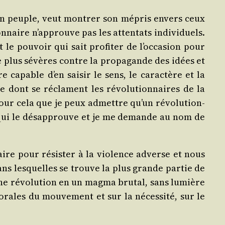
 d’un peuple, veut mon­trer son mépris envers ceux
n­naire n’approuve pas les atten­tats indi­vi­duels.
t le pou­voir qui sait pro­fi­ter de l’occasion pour
ore plus sévères contre la pro­pa­gande des idées et
e capable d’en sai­sir le sens, le carac­tère et la
e dont se réclament les révo­lu­tion­naires de la
t pour cela que je peux admettre qu’un révo­lu­tion­
ui qui le désap­prouve et je me demande au nom de
aire pour résis­ter à la vio­lence adverse et nous
ans les­quelles se trouve la plus grande par­tie de
ne révo­lu­tion en un mag­ma bru­tal, sans lumière
és morales du mou­ve­ment et sur la néces­si­té, sur le