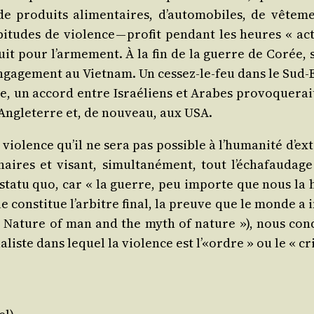
é de pro­duits ali­men­taires, d’automobiles, de vête
habi­tudes de vio­lence — pro­fit pen­dant les heures « 
­duit pour l’armement. À la fin de la guerre de Corée, s
engagement au Viet­nam. Un ces­sez‑le-feu dans le Sud‑E
un accord entre Israé­liens et Arabes pro­vo­que­rait 
 Angle­terre et, de nou­veau, aux USA.
a vio­lence qu’il ne sera pas pos­sible à l’humanité d’ex
n­naires et visant, simul­ta­né­ment, tout l’échafaudag
 sta­tu quo, car « la guerre, peu importe que nous la 
elle consti­tue l’arbitre final, la preuve que le monde a
e Nature of man and the myth of nature »), nous condu
­liste dans lequel la vio­lence est l’«ordre » ou le « c