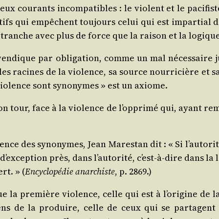
ux cou­rants incom­pa­tibles : le violent et le paci­fi
ta­tifs qui empêchent tou­jours celui qui est impar­tia
qui tranche avec plus de force que la rai­son et la logiqu
ven­dique par obli­ga­tion, comme un mal néces­saire jus
s racines de la vio­lence, sa source nour­ri­cière et sa
 vio­lence sont syno­nymes » est un axiome.
 son tour, face à la vio­lence de l’opprimé qui, ayant re
­lence des syno­nymes, Jean Mares­tan dit : « Si l’autori
exception près, dans l’autorité, c’est‑à‑dire dans la légi
rt. » (
Ency­clo­pé­die anar­chiste
, p. 2869.)
 la pre­mière vio­lence, celle qui est à l’origine de la v
s de la pro­duire, celle de ceux qui se par­tagent l