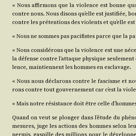
« Nous affir­mons que la vio­lence est bonne qu
contre nous. Nous disons qu’elle est jus­ti­fiée,
contre les pré­ten­tions des vio­lents et qu’elle est 
« Nous ne sommes pas paci­fistes parce que la paix
« Nous consi­dé­rons que la vio­lence est une néces
la défense contre l’attaque phy­sique seule­ment c
lence, main­tiennent les hommes en esclavage.
« Nous nous décla­rons contre le fas­cisme et no
rons contre tout gou­ver­ne­ment car c’est la vio
« Mais notre résis­tance doit être celle d’hommes 
Quand on veut se plon­ger dans l’étude du phé­no
mesures, juge les actions des hommes selon leur
per­mis, gas­pille des mil­lions pour le déve­lop