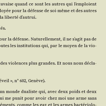
u­vaise quand ce sont les autres qui l’emploient
employée pour la défense de soi‑même et des autres
la liber­té d’autrui.
tés.
ur la défense. Natu­rel­le­ment, il ne s’agit pas de
es les ins­ti­tu­tions qui, par le moyen de la vio­
 des vio­lences plus grandes. Et nous nous décla­
veil », n° 602, Genève).
d’un monde dua­liste qui, avec deux poids et deux
t qui me punit pour avoir chez moi une arme sans
déments, comme les gaz et les armes bac­té­rio­lo­