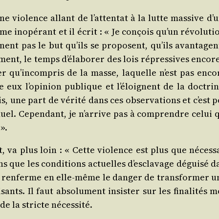
’une vio­lence allant de l’attentat à la lutte mas­sive
inopé­rant et il écrit : « Je conçois qu’un révo­lu­tio
gnent pas le but qu’ils se pro­posent, qu’ils avan­tagen
­ve­ment, le temps d’élaborer des lois répres­sives enc
ser qu’incompris de la masse, laquelle n’est pas encor
e eux l’opinion publique et l’éloignent de la doc­trin
nais, une part de véri­té dans ces obser­va­tions et c’es
i­duel. Cepen­dant, je n’arrive pas à com­prendre cel
».
, va plus loin : « Cette vio­lence est plus que néces­s
ons que les condi­tions actuelles d’esclavage dégui­sé d
e ren­ferme en elle‑même le dan­ger de trans­for­mer u
­fai­sants. Il faut abso­lu­ment insis­ter sur les fina­li­t
 de la stricte nécessité.