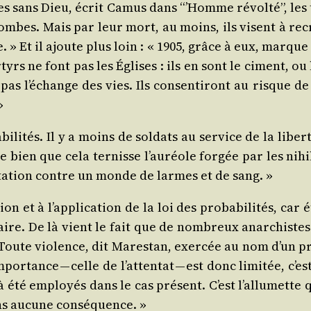
s sans Dieu, écrit Camus dans “’Homme révol­té”, les 
bombes. Mais par leur mort, au moins, ils visent à recr
e. » Et il ajoute plus loin : « 1905, grâce à eux, marque 
rs ne font pas les Églises : ils en sont le ciment, ou l
pas l’échange des vies. Ils consen­ti­ront au risque de
»
a­bi­li­tés. Il y a moins de sol­dats au ser­vice de la libe
bien que cela ter­nisse l’auréole for­gée par les nihi­lis
­tion contre un monde de larmes et de sang. »
ion et à l’application de la loi des pro­ba­bi­li­tés, ca
naire. De là vient le fait que de nom­breux anar­chistes
 Toute vio­lence, dit Mares­tan, exer­cée au nom d’un p
r­tance — celle de l’attentat — est donc limi­tée, c’e
été employés dans le cas pré­sent. C’est l’allumette q
sans aucune conséquence. »