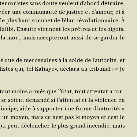
ter­ro­ristes sans doute veulent d’abord détruire,
éer une com­mu­nau­té de jus­tice et d’amour, et à
le plus haut som­met de l’élan révo­lu­tion­naire. À
’alibi. Ensuite viennent les prêtres et les bigots.
 la mort, mais accep­te­ront aus­si de se gar­der le
r­té que de mer­ce­naires à la solde de l’autorité, et
tes qui, tel Kaliayev, décla­ra au tri­bu­nal : « Je
r étant moins armés que l’État, tout atten­tat a tou­
 se soient deman­dé si l’attentat et la vio­lence en
rin­cipe, aide à sup­por­ter une forme d’autorité. »
st un moyen, mais ce n’est pas le moyen et c’est le
ui peut déclen­cher le plus grand incen­die, mais