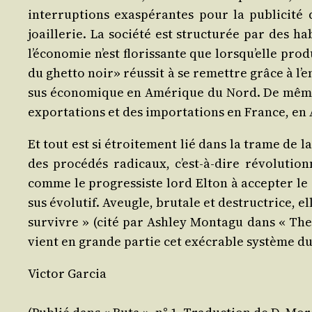
inter­rup­tions exas­pé­rantes pour la publi­ci­t
joaille­rie. La socié­té est struc­tu­rée par des 
l’économie n’est flo­ris­sante que lorsqu’elle pro
du ghet­to noir»­ réus­sit à se remettre grâce à l’
sus éco­no­mique en Amé­rique du Nord. De même, 
expor­ta­tions et des impor­ta­tions en France, en
Et tout est si étroi­te­ment lié dans la trame de l
des pro­cé­dés radi­caux, c’est‑à‑dire révo­lu­tio
comme le pro­gres­siste lord Elton à accep­ter le
sus évo­lu­tif. Aveugle, bru­tale et des­tructrice, 
sur­vivre » (cité par Ash­ley Mon­ta­gu dans « Th
vient en grande par­tie cet exé­crable sys­tème dua
Vic­tor Garcia