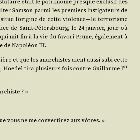
­ta­taire était le patri­moine presque exclu­sif des
iter Sam­son par­mi les pre­miers ins­ti­ga­teurs de
e l’origine de cette vio­lence — le ter­ro­risme
lice de Saint‑Pétersbourg, le 24 jan­vier, jour où
qui mit fin à la vie du favo­ri Prune, éga­le­ment à
ie de Napo­léon III.
tière et que les anar­chistes aient aus­si subi cette
er
, Hoe­del tira plu­sieurs fois contre Guillaume I
archiste ? »
que vous ne me conver­ti­rez aux vôtres. »