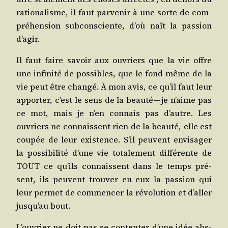
ratio­na­lisme, il faut par­ve­nir à une sorte de com­
pré­hen­sion sub­cons­ciente, d’où naît la pas­sion
d’agir.
Il faut faire savoir aux ouvriers que la vie offre
une infi­ni­té de pos­sibles, que le fond même de la
vie peut être chan­gé. À mon avis, ce qu’il faut leur
appor­ter, c’est le sens de la beau­té — je n’aime pas
ce mot, mais je n’en connais pas d’autre. Les
ouvriers ne connaissent rien de la beau­té, elle est
cou­pée de leur exis­tence. S’il peuvent envi­sa­ger
la pos­si­bi­li­té d’une vie tota­le­ment dif­fé­rente de
TOUT ce qu’ils connaissent dans le temps pré­
sent, ils peuvent trou­ver en eux la pas­sion qui
leur per­met de com­men­cer la révo­lu­tion et d’aller
jusqu’au bout.
L’ouvrier ne doit pas se conten­ter d’une idée abs­