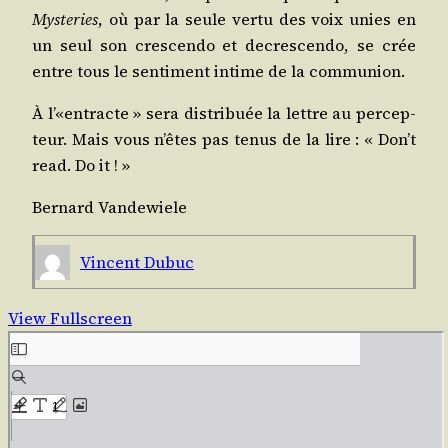
Mys­te­ries
, où par la seule ver­tu des voix unies en
un seul son cres­cen­do et decres­cen­do, se crée
entre tous le sen­ti­ment intime de la communion.
À l’«entracte » sera dis­tri­buée la lettre au per­cep­
teur. Mais vous n’êtes pas tenus de la lire : « Don’t
read. Do it ! »
Ber­nard Vandewiele
Vincent Dubuc
View Fullscreen