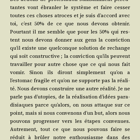
tantes vont ébran­ler le sys­tème et faire ces­ser
toutes ces choses atroces et je suis d’accord avec
toi, c’est 50% de ce que nous devons obte­nir.
Pour­tant il me semble que pour les 50% qui res­
tent nous devons don­ner aux gens la convic­tion
qu’il existe une quel­conque solu­tion de rechange
qui soit construc­tive ; la convic­tion qu’ils peuvent
tra­vailler pour autre chose que ce qui nous fait
vomir. Sinon ils diront sim­ple­ment qu’on a
l’estomac fra­gile et qu’on ne sup­porte pas la réa­li­
té. Nous devons construire une autre réa­li­té. Je ne
parle pas d’utopies, de la réa­li­sa­tion d’idées para­
di­siaques parce qu’alors, on nous attaque sur ce
point, mais si nous conve­nons d’un but, alors nous
pou­vons pro­gres­ser vers les étapes conve­nues.
Autre­ment, tout ce que nous pou­vons faire se
réduit à brû­ler notre enthou­siasme dans des