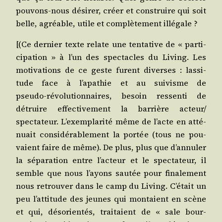
pouvons‑nous dési­rer, créer et construire qui soit
belle, agréable, utile et com­plè­te­ment illégale ?
[(Ce der­nier texte relate une ten­ta­tive de « par­ti­
ci­pa­tion » à l’un des spec­tacles du Living. Les
moti­va­tions de ce geste furent diverses : las­si­
tude face à l’apathie et au sui­visme de
pseudo‑révolutionnaires, besoin res­sen­ti de
détruire effec­ti­ve­ment la bar­rière acteur/​
spectateur. L’exemplarité même de l’acte en atté­
nuait consi­dé­ra­ble­ment la por­tée (tous ne pou­
vaient faire de même). De plus, plus que d’annuler
la sépara­tion entre l’acteur et le specta­teur, il
semble que nous l’ayons sau­tée pour fina­le­ment
nous retrou­ver dans le camp du Li­ving. C’était un
peu l’attitude des jeunes qui mon­taient en scène
et qui, déso­rien­tés, trai­taient de « sale bour­