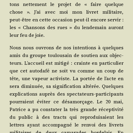
tons net­te­ment le pro­jet de « faire quelque
chose ». J’ai avec moi mon livret mili­taire,
peut‑être en cette occa­sion peut‑il encore ser­vir :
les « Chan­sons des rues » du len­de­main auront
leur feu de joie.
Nous nous ouvrons de nos inten­tions à quelques
amis du groupe tou­lou­sain de sou­tien aux objec­
teurs. L’accueil est miti­gé : crainte en par­ti­cu­lier
que cet auto­da­fé ne soit vu comme un coup de
tête, une vapeur acti­viste. La por­tée de l’acte en
sera dimi­nuée, sa signi­fication alté­rée. Quelques
expli­ca­tions auprès des spectateurs‑parti­cipants
pour­raient évi­ter ce désa­mor­çage. Le 20 mai,
Patrice a pu consta­ter la très grande récep­ti­vi­té
du public à des tracts qui repro­dui­saient les
lettres ayant accom­pa­gné le ren­voi des livrets
mili­taires de deux cama­rades bor­de­lais. En