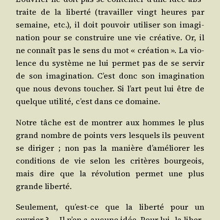
traite de la liber­té (tra­vailler vingt heures par
semaine, etc.), il doit pou­voir uti­li­ser son ima­gi­
na­tion pour se construire une vie créa­tive. Or, il
ne connaît pas le sens du mot « créa­tion ». La vio­
lence du sys­tème ne lui per­met pas de se ser­vir
de son ima­gi­na­tion. C’est donc son ima­gi­na­tion
que nous devons tou­cher. Si l’art peut lui être de
quelque uti­li­té, c’est dans ce domaine.
Notre tâche est de mon­trer aux hommes le plus
grand nombre de points vers les­quels ils peuvent
se diri­ger ; non pas la manière d’améliorer les
condi­tions de vie selon les cri­tères bour­geois,
mais dire que la révo­lu­tion per­met une plus
grande liberté.
Seule­ment, qu’est‑ce que la liber­té pour un
ouvrier ? … Il n’en a aucune idée. Pour lui, la liber­