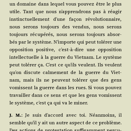
un domaine dans lequel vous pou­vez être le plus
utile. Tant que nous n’apprendrons pas à réagir
ins­tinc­tuel­le­ment d’une façon révo­lu­tion­naire,
nous serons tou­jours des ven­dus, nous serons
tou­jours récu­pé­rés, nous serons tou­jours absor­
bés par le sys­tème. N’importe qui peut tolé­rer une
oppo­si­tion posi­tive, c’est‑à‑dire une oppo­si­tion
intel­lec­tuelle à la guerre du Viet­nam. Le sys­tème
peut tolé­rer ça. C’est ce qu’ils veulent. Ils veulent
qu’on dis­cute cal­me­ment de la guerre du Viet­
nam, mais ils ne peuvent tolé­rer que des gens
vomissent la guerre dans les rues. Si vous pou­vez
tra­vailler dans ce sens et que les gens vomissent
le sys­tème, c’est ça qui va le miner.
J. M.
: Je suis d’accord avec toi. Néan­moins, il
semble qu’il y ait un autre aspect de ce pro­blème.
Des actions de pro­tes­ta­tion suf­fi­sam­ment per­cu­