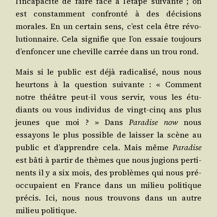
l’incapacité de faire face à l’étape sui­vante ; on
est constam­ment confron­té à des déci­sions
morales. En un cer­tain sens, c’est cela être révo­
lu­tion­naire. Cela signi­fie que l’on essaie tou­jours
d’enfoncer une che­ville car­rée dans un trou rond.
Mais si le public est déjà radi­ca­li­sé, nous nous
heur­tons à la ques­tion sui­vante : « Com­ment
notre théâtre peut‑il vous ser­vir, vous les étu­
diants ou vous indi­vi­dus de vingt‑cinq ans plus
jeunes que moi ? » Dans
Para­dise now
nous
essayons le plus pos­sible de lais­ser la scène au
public et d’apprendre cela. Mais même
Para­dise
est bâti à par­tir de thèmes que nous jugions per­ti­
nents il y a six mois, des pro­blèmes qui nous pré­
oc­cu­paient en France dans un milieu poli­tique
pré­cis. Ici, nous nous trou­vons dans un autre
milieu politique.