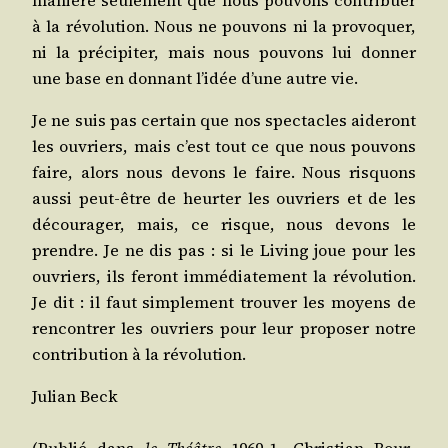
à la révo­lu­tion. Nous ne pou­vons ni la pro­vo­quer,
ni la pré­ci­pi­ter, mais nous pou­vons lui don­ner
une base en don­nant l’idée d’une autre vie.
Je ne suis pas cer­tain que nos spec­tacles aide­ront
les ouvriers, mais c’est tout ce que nous pou­vons
faire, alors nous devons le faire. Nous ris­quons
aus­si peut‑être de heur­ter les ouvriers et de les
décou­ra­ger, mais, ce risque, nous devons le
prendre. Je ne dis pas : si le Living joue pour les
ouvriers, ils feront immé­dia­te­ment la révo­lu­tion.
Je dit : il faut sim­ple­ment trou­ver les moyens de
ren­con­trer les ouvriers pour leur pro­po­ser notre
contri­bu­tion à la révolution.
Julian Beck