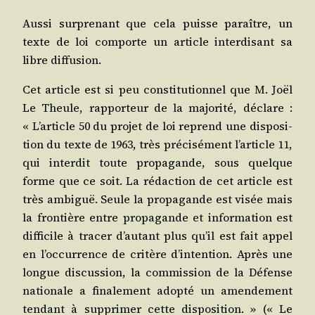
Aus­si sur­pre­nant que cela puisse paraître, un
texte de loi com­porte un article inter­di­sant sa
libre diffusion.
Cet article est si peu consti­tu­tion­nel que M. Joël
Le Theule, rap­por­teur de la majo­ri­té, déclare :
« L’article 50 du pro­jet de loi reprend une dis­po­si­
tion du texte de 1963, très pré­ci­sé­ment l’article 11,
qui inter­dit toute pro­pa­gande, sous quelque
forme que ce soit. La rédac­tion de cet article est
très ambi­guë. Seule la pro­pa­gande est visée mais
la fron­tière entre pro­pa­gande et infor­ma­tion est
dif­fi­cile à tra­cer d’autant plus qu’il est fait appel
en l’occurrence de cri­tère d’intention. Après une
longue dis­cus­sion, la com­mis­sion de la Défense
natio­nale a fina­le­ment adop­té un amen­de­ment
ten­dant à sup­pri­mer cette dis­po­si­tion. » (« Le