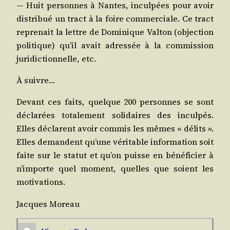
— Huit per­sonnes à Nantes, incul­pées pour avoir
dis­tri­bué un tract à la foire com­mer­ciale. Ce tract
repre­nait la lettre de Domi­nique Val­ton (objec­tion
poli­tique) qu’il avait adres­sée à la com­mis­sion
juri­dic­tion­nelle, etc.
À suivre…
Devant ces faits, quelque 200 per­sonnes se sont
décla­rées tota­le­ment soli­daires des incul­pés.
Elles déclarent avoir com­mis les mêmes « délits ».
Elles demandent qu’une véri­table infor­ma­tion soit
faite sur le sta­tut et qu’on puisse en béné­fi­cier à
n’importe quel moment, quelles que soient les
motivations.
Jacques Moreau