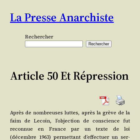
Aller
La Presse Anarchiste
au
contenu
Rechercher
Rechercher
Article 50 Et Répression
Après de nom­breuses luttes, après la grève de la
faim de Lecoin, l’objection de conscience fut
recon­nue en France par un texte de loi
(décembre 1963) per­met­tant d’effectuer un ser­