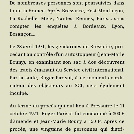
De nom­breuses per­sonnes sont pour­sui­vies dans
toute la France. Après Bres­suire, c’est Mont­lu­çon,
La Rochelle, Metz, Nantes, Rennes, Paris… sans
comp­ter les enquêtes à Bor­deaux, Lyon,
Besançon…
Le 28 avril 1971, les gen­darmes de Bres­suire, pro­
cé­dant au contrôle d’un autos­top­peur (Jean‑Marie
Bou­ny), en exa­mi­nant son sac à dos découvrent
des tracts éma­nant du Ser­vice civil inter­na­tio­nal.
Par la suite, Roger Pari­sot, à ce moment coor­di­
na­teur des objec­teurs au SCI, sera éga­le­ment
inculpé.
Au terme du pro­cès qui eut lieu à Bres­suire le 11
octobre 1971, Roger Pari­sot fut condam­né à 300 F
d’amende et Jean‑Marie Bou­ny à 150 F. Après ce
pro­cès, une ving­taine de per­sonnes qui dis­tri­