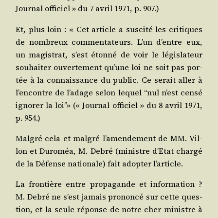
Jour­nal offi­ciel » du 7 avril 1971, p. 907.)
Et, plus loin : « Cet article a sus­ci­té les cri­tiques
de nom­breux com­men­ta­teurs. L’un d’entre eux,
un magis­trat, s’est éton­né de voir le légis­la­teur
sou­hai­ter ouver­te­ment qu’une loi ne soit pas por­
tée à la connais­sance du public. Ce serait aller à
l’encontre de l’adage selon lequel “nul n’est cen­sé
igno­rer la loi”» (« Jour­nal offi­ciel » du 8 avril 1971,
p. 954.)
Mal­gré cela et mal­gré l’amendement de MM. Vil­
lon et Duro­méa, M. Debré (ministre d’Etat char­gé
de la Défense natio­nale) fait adop­ter l’article.
La fron­tière entre pro­pa­gande et infor­ma­tion ?
M. Debré ne s’est jamais pro­non­cé sur cette ques­
tion, et la seule réponse de notre cher ministre à