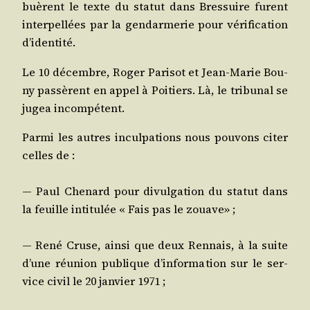
buèrent le texte du sta­tut dans Bres­suire furent
inter­pel­lées par la gen­dar­me­rie pour véri­fi­ca­tion
d’identité.
Le 10 décembre, Roger Pari­sot et Jean‑Marie Bou­
ny pas­sèrent en appel à Poi­tiers. Là, le tri­bu­nal se
jugea incompétent.
Par­mi les autres incul­pa­tions nous pou­vons citer
celles de :
— Paul Che­nard pour divul­ga­tion du sta­tut dans
la feuille inti­tu­lée « Fais pas le zouave» ;
— René Cruse, ain­si que deux Ren­nais, à la suite
d’une réunion publique d’information sur le ser­
vice civil le 20 jan­vier 1971 ;