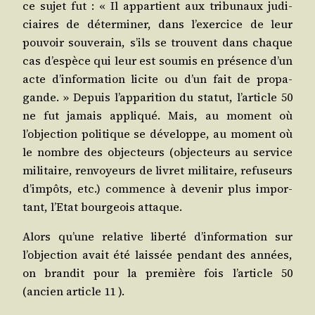
ce sujet fut : « Il appar­tient aux tri­bu­naux judi­
ciaires de déter­mi­ner, dans l’exercice de leur
pou­voir sou­ve­rain, s’ils se trouvent dans chaque
cas d’espèce qui leur est sou­mis en pré­sence d’un
acte d’information licite ou d’un fait de pro­pa­
gande. » Depuis l’apparition du sta­tut, l’article 50
ne fut jamais appli­qué. Mais, au moment où
l’objection poli­tique se déve­loppe, au moment où
le nombre des objec­teurs (objec­teurs au ser­vice
mili­taire, ren­voyeurs de livret mili­taire, refu­seurs
d’impôts, etc.) com­mence à deve­nir plus impor­
tant, l’Etat bour­geois attaque.
Alors qu’une rela­tive liber­té d’information sur
l’objection avait été lais­sée pen­dant des années,
on bran­dit pour la pre­mière fois l’article 50
(ancien article 11 ).