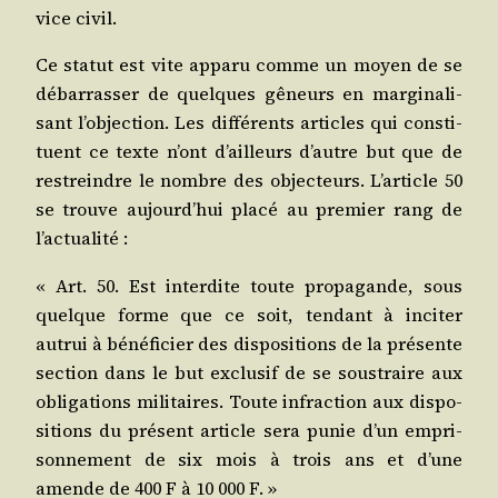
vice civil.
Ce sta­tut est vite appa­ru comme un moyen de se
débar­ras­ser de quelques gêneurs en mar­gi­na­li­
sant l’objection. Les dif­fé­rents articles qui consti­
tuent ce texte n’ont d’ailleurs d’autre but que de
res­treindre le nombre des objec­teurs. L’article 50
se trouve aujourd’hui pla­cé au pre­mier rang de
l’actualité :
« Art. 50. Est inter­dite toute pro­pa­gande, sous
quelque forme que ce soit, ten­dant à inci­ter
autrui à béné­fi­cier des dis­po­si­tions de la pré­sente
sec­tion dans le but exclu­sif de se sous­traire aux
obli­ga­tions mili­taires. Toute infrac­tion aux dis­po­
si­tions du pré­sent article sera punie d’un empri­
son­ne­ment de six mois à trois ans et d’une
amende de 400 F à 10 000 F. »