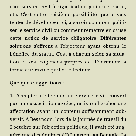
d’un ser­vice civil à signi­fi­ca­tion poli­tique claire,
etc. C’est cette troi­sième pos­si­bi­li­té que je vais
ten­ter de déve­lop­per ici, à savoir com­ment poli­ti­
ser le ser­vice civil ou com­ment remettre en cause
cette notion de ser­vice obli­ga­toire. Dif­fé­rentes
solu­tions s’offrent à l’objecteur ayant obte­nu le
béné­fice du sta­tut. C’est à cha­cun selon sa situa­
tion et ses exi­gences propres de déter­mi­ner la
forme du ser­vice qu’il va effectuer.
Quelques sug­ges­tions :
1. Accep­ter d’effectuer un ser­vice civil cou­vert
par une asso­cia­tion agréée, mais recher­cher une
affec­ta­tion ayant un conte­nu suf­fi­sam­ment sub­
ver­sif. À Besan­çon, lors de la jour­née de tra­vail du
2 octobre sur l’objection poli­tique, il avait été sug­
gé­ré que des équipes d’OC partent au Ben­gale (la