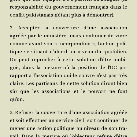
res­pon­sa­bi­li­té du gou­ver­ne­ment fran­çais dans le
conflit pakis­ta­nais n’étant plus à démontrer).
2. Accep­ter la cou­ver­ture d’une asso­cia­tion
agréée par le minis­tère, mais conti­nuer de vivre
comme avant son « incor­po­ra­tion », l’action poli­
tique se situant d’abord au niveau du quo­ti­dien.
On peut repro­cher à cette solu­tion d’être ambi­
guë, dans la mesure où la posi­tion de l’OC par
rap­port à l’association qui le couvre n’est pas très
claire. Les par­ti­sans de cette solu­tion diront bien
sûr que les asso­cia­tions et le pou­voir ne­ font
qu’un.
3. Refu­ser la cou­ver­ture d’une asso­cia­tion agréée
et soit effec­tuer un ser­vice civil, soit conti­nuer de
mener une action poli­tique au niveau de son tra­
vail. Dans la mesure où l’objecteur refuse d’être