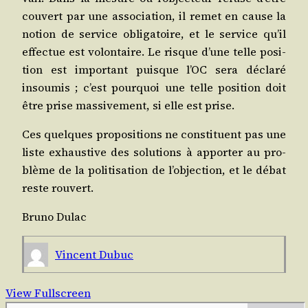
cou­vert par une asso­cia­tion, il remet en cause la
notion de ser­vice obli­ga­toire, et le ser­vice qu’il
effec­tue est volon­taire. Le risque d’une telle posi­
tion est impor­tant puisque l’OC sera décla­ré
insou­mis ; c’est pour­quoi une telle posi­tion doit
être prise mas­si­ve­ment, si elle est prise.
Ces quelques pro­po­si­tions ne­ consti­tuent pas une
liste exhaus­tive des solu­tions à appor­ter au pro­
blème de la poli­ti­sa­tion de l’objection, et le débat
reste rouvert.
Bru­no Dulac
Vincent Dubuc
View Fullscreen